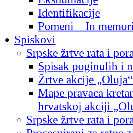
Identifikacije
Pomeni – In memor
Spiskovi
Srpske žrtve rata i po
Spisak poginulih i n
Žrtve akcije „Oluja“
Mape pravaca kretan
hrvatskoj akciji „Ol
Srpske žrtve rata i p
Procesuirani za ratne 