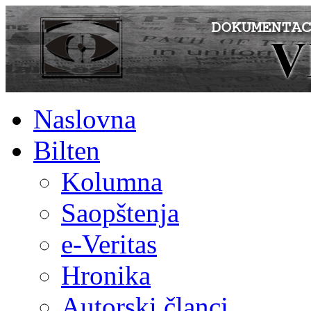
Naslovna
Bilten
Kolumna
Saopštenja
e-Veritas
Hronika
Autorski članci