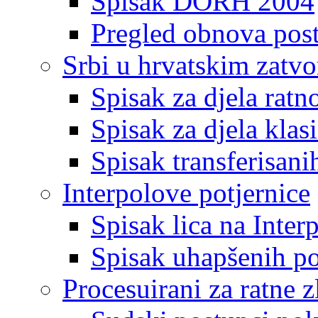
Spisak DORH 2004
Pregled obnova pos
Srbi u hrvatskim zatv
Spisak za djela ratn
Spisak za djela klas
Spisak transferisani
Interpolove potjernice
Spisak lica na Inte
Spisak uhapšenih po
Procesuirani za ratne z