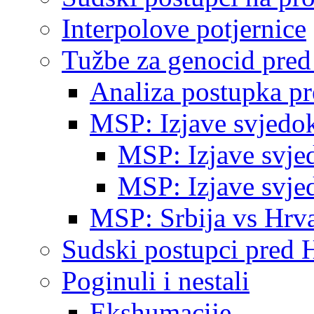
Interpolove potjernice
Tužbe za genocid pre
Analiza postupka p
MSP: Izjave svjedo
MSP: Izjave svje
MSP: Izjave svje
MSP: Srbija vs Hrva
Sudski postupci pred 
Poginuli i nestali
Ekshumacije