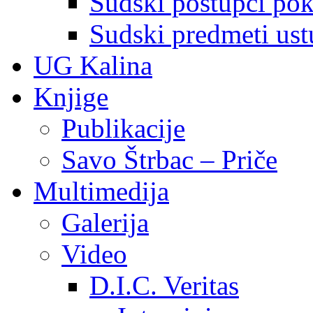
Sudski postupci pokr
Sudski predmeti ustu
UG Kalina
Knjige
Publikacije
Savo Štrbac – Priče
Multimedija
Galerija
Video
D.I.C. Veritas