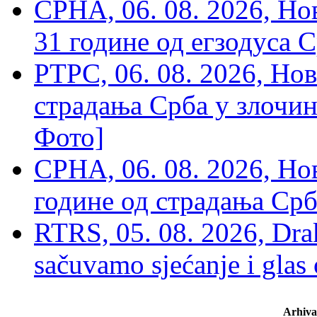
СРНА, 06. 08. 2026, Н
31 године од егзодуса С
РТРС, 06. 08. 2026, Нов
страдања Срба у злочин
Фото]
СРНА, 06. 08. 2026, Н
године од страдања Срб
RTRS, 05. 08. 2026, Drak
sačuvamo sjećanje i glas
Arhiva