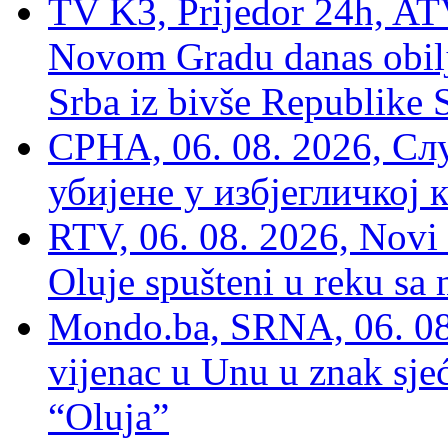
TV K3, Prijedor 24h, ATV
Novom Gradu danas obilj
Srba iz bivše Republike 
СРНА, 06. 08. 2026, Сл
убијене у избјегличкој 
RTV, 06. 08. 2026, Novi 
Oluje spušteni u reku sa
Mondo.ba, SRNA, 06. 08
vijenac u Unu u znak sjeć
“Oluja”