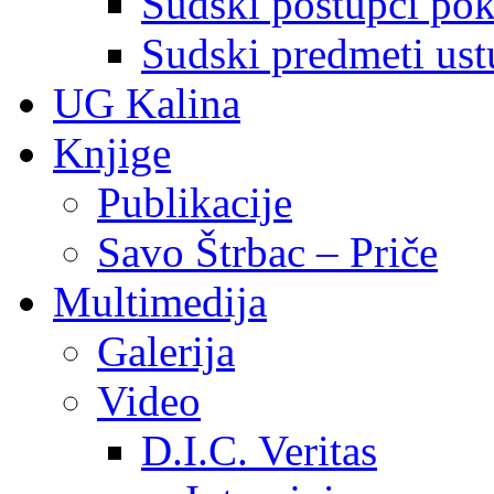
Sudski postupci pokr
Sudski predmeti ustu
UG Kalina
Knjige
Publikacije
Savo Štrbac – Priče
Multimedija
Galerija
Video
D.I.C. Veritas