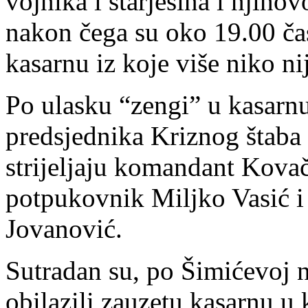
vojnika i starješina i njiho
nakon čega su oko 19.00 čas
kasarnu iz koje više niko ni
Po ulasku “zengi” u kasarnu
predsjednika Kriznog štaba 
strijeljaju komandant Kovač
potpukovnik Miljko Vasić i
Jovanović.
Sutradan su, po Šimićevoj n
obilazili zauzetu kasarnu u k