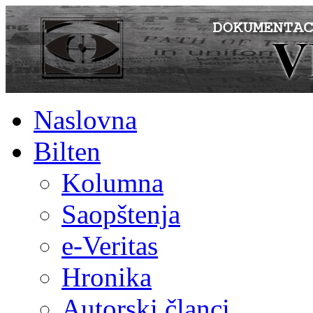
Naslovna
Bilten
Kolumna
Saopštenja
e-Veritas
Hronika
Autorski članci