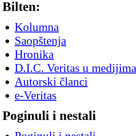
Bilten:
Kolumna
Saopštenja
Hronika
D.I.C. Veritas u medijim
Autorski članci
e-Veritas
Poginuli i nestali
Poginuli i nestali