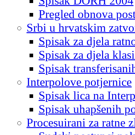
Spisak DORH 2004
Pregled obnova pos
Srbi u hrvatskim zatv
Spisak za djela ratn
Spisak za djela klas
Spisak transferisani
Interpolove potjernice
Spisak lica na Inte
Spisak uhapšenih po
Procesuirani za ratne z