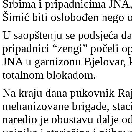
Srbima i pripadnicima JNA, 
Šimić biti oslobođen nego o
U saopštenju se podsjeća d
pripadnici “zengi” počeli o
JNA u garnizonu Bjelovar, k
totalnom blokadom.
Na kraju dana pukovnik Ra
mehanizovane brigade, staci
naredio je obustavu dalje o