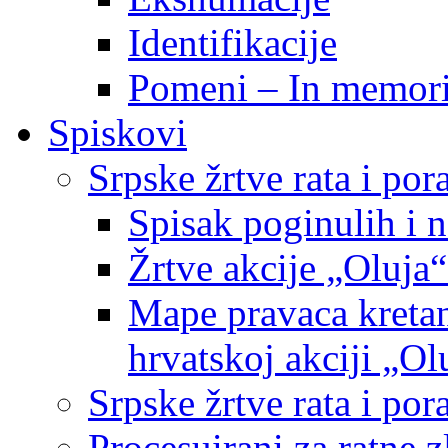
Identifikacije
Pomeni – In memor
Spiskovi
Srpske žrtve rata i po
Spisak poginulih i n
Žrtve akcije „Oluja“
Mape pravaca kretan
hrvatskoj akciji „Ol
Srpske žrtve rata i p
Procesuirani za ratne 