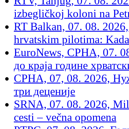
RTV, Tanjug, 07. 08. 2026
izbegličkoj koloni na Pet
RT Balkan, 07. 08. 2026,
hrvatskim pilotima: Kada
EuroNews, СРНА, 07. 0
до краја године хрватс
СРНА, 07, 08. 2026, Ну
три деценије
SRNA, 07. 08. 2026, Mil
cesti – večna opomena