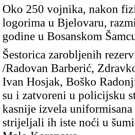
Oko 250 vojnika, nakon fizi
logorima u Bjelovaru, razmi
godine u Bosanskom Šamcu
Šestorica zarobljenih rezer
/Radovan Barberić, Zdravk
Ivan Hosjak, Boško Radonji
su i zatvoreni u policijsku s
kasnije izvela uniformisana
strijeljali ih iste noći u š