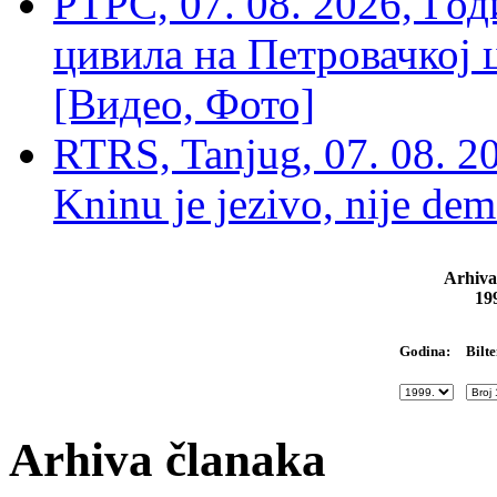
РТРС, 07. 08. 2026, Г
цивила на Петровачкој ц
[Видео, Фото]
RTRS, Tanjug, 07. 08. 2
Kninu je jezivo, nije dem
Arhiva
19
Bilte
Godina:
Arhiva članaka