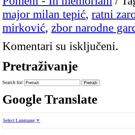
Pomeni - In memoriam
/
Ta
major milan tepić
,
ratni zar
mirković
,
zbor narodne gar
Komentari su isključeni.
Pretraživanje
Search for:
Google Translate
Select Language
▼