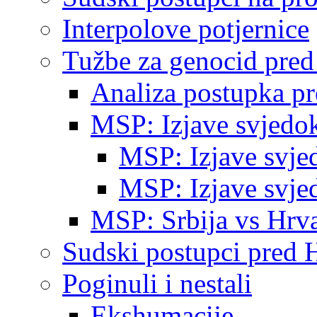
Interpolove potjernice
Tužbe za genocid pre
Analiza postupka p
MSP: Izjave svjedo
MSP: Izjave svje
MSP: Izjave svje
MSP: Srbija vs Hrva
Sudski postupci pred 
Poginuli i nestali
Ekshumacije