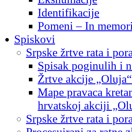
Identifikacije
Pomeni – In memor
Spiskovi
Srpske žrtve rata i po
Spisak poginulih i n
Žrtve akcije „Oluja“
Mape pravaca kretan
hrvatskoj akciji „Ol
Srpske žrtve rata i p
Procesuirani za ratne 