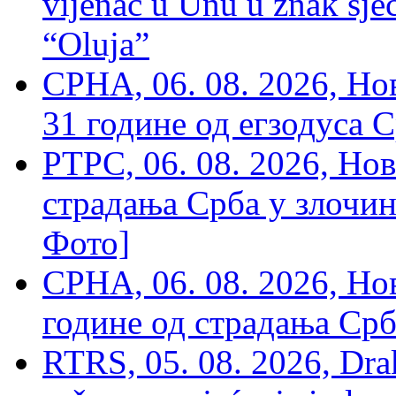
vijenac u Unu u znak sjeć
“Oluja”
СРНА, 06. 08. 2026, Н
31 године од егзодуса С
РТРС, 06. 08. 2026, Нов
страдања Срба у злочин
Фото]
СРНА, 06. 08. 2026, Н
године од страдања Срб
RTRS, 05. 08. 2026, Drak