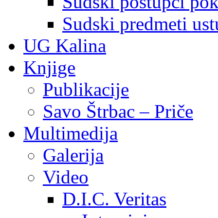
Sudski postupci pokr
Sudski predmeti ustu
UG Kalina
Knjige
Publikacije
Savo Štrbac – Priče
Multimedija
Galerija
Video
D.I.C. Veritas