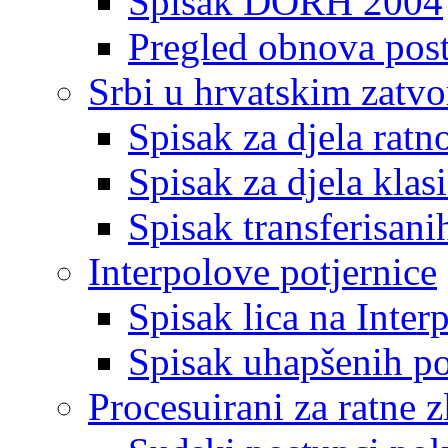
Spisak DORH 2004
Pregled obnova pos
Srbi u hrvatskim zatv
Spisak za djela ratn
Spisak za djela klas
Spisak transferisani
Interpolove potjernice
Spisak lica na Inte
Spisak uhapšenih po
Procesuirani za ratne z