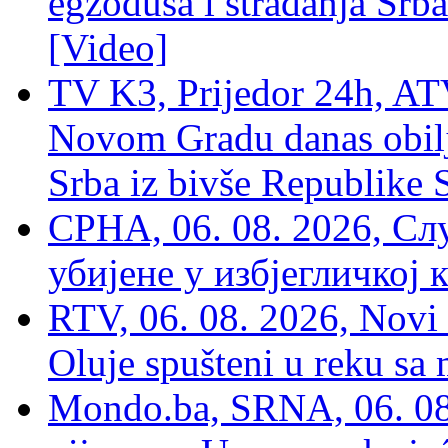
egzodusa i stradanja Srba
[Video]
TV K3, Prijedor 24h, ATV
Novom Gradu danas obilj
Srba iz bivše Republike 
СРНА, 06. 08. 2026, Сл
убијене у избјегличкој 
RTV, 06. 08. 2026, Novi 
Oluje spušteni u reku sa
Mondo.ba, SRNA, 06. 08