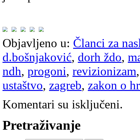
Objavljeno u:
Članci za na
d.bošnjaković
,
dorh ždo
,
ma
ndh
,
progoni
,
revizionizam
ustaštvo
,
zagreb
,
zakon o h
Komentari su isključeni.
Pretraživanje