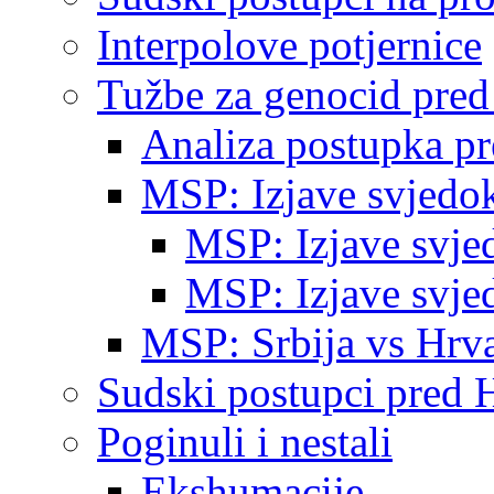
Interpolove potjernice
Tužbe za genocid pre
Analiza postupka p
MSP: Izjave svjedo
MSP: Izjave svje
MSP: Izjave svje
MSP: Srbija vs Hrva
Sudski postupci pred 
Poginuli i nestali
Ekshumacije