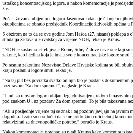
ustaškog koncentracijskog logora, a nakon komemoracije je predsjed
živ.
Počast žrtvama ubijenim u logoru Jasenovac odana je čitanjem njihov
okupljenima se obratio predsjednik Koordinacije židvoskih općina u
S obzirom na to da se ove godine Jom Hašoa (27. nisana) poklapa s ob
stradanja Židova u Hrvatskoj za vrijeme NDH, rekao je Kraus.
“NDH je sustavno istrebljivala Rome, Srbe, Židove i sve one koji su s
zakone, kao i jedina koja je imala svoje koncentracijske logore smrti”,
Po rasnim zakonima Nezavisne Države Hrvatske kojima su bili obuhvaća
kraju poslani u logore smrti, rekao je.
“Na taj put bez povratka svatko od njih bio je poslan s dokumentom po
pozdravom ‘Za dom spremni'”, naglasio je Kraus.
“Ljudi su u ovom logoru ubijani izgladnjivanjem, radom i masovnim po
pod znakom U i uz pozdrav Za dom spremni. To je bila takozvana nez
“Ali u posljednje vrijeme taj se znak i taj pozdrav javljaju na javnim
dogodilo. I zato smo odlučili da se ne pridružimo oficijelnoj komemor
relativizirati za dnevnopolitičke potrebe,” poručio je Kraus.
Nakon komemoracije, novinari su pitali Krausa kako komentira izjavu