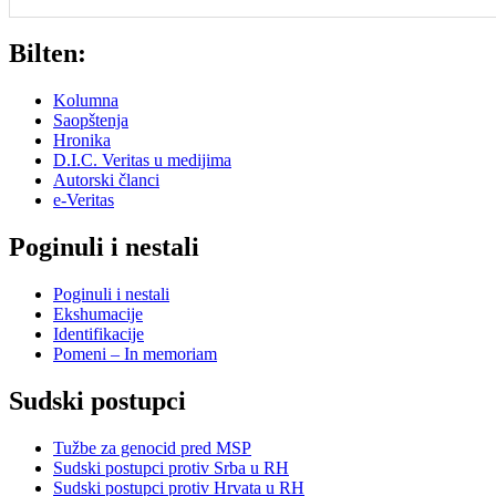
Bilten:
Kolumna
Saopštenja
Hronika
D.I.C. Veritas u medijima
Autorski članci
e-Veritas
Poginuli i nestali
Poginuli i nestali
Ekshumacije
Identifikacije
Pomeni – In memoriam
Sudski postupci
Tužbe za genocid pred MSP
Sudski postupci protiv Srba u RH
Sudski postupci protiv Hrvata u RH