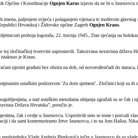
nik Općine i Koordinacije
Ognjen Karus
izjavio da ne bi u Jasenovcu 
ih imena, paljenjem svijeća i polaganjem vijenaca te molitvom glavno
 Republici Hrvatskoj i Židovske općine Zagreb
Ognjen Kraus
.
ljetnicom proboja logoraša, 22. travnja 1945., Dan sjećanja na holoka
e toj zločinačkoj tvorevini suprostavili. Takozvana nezavisna država Hrv
 istaknuo je Kraus.
ni njezini građani bez obzira na dob, od novorođenčadi do staraca, lju
tpisanim ustaškim podzravom ‘Za dom sprmeni’. Zločinici koji su ih ubi
gubljenjima, a nad ustaškim metodama ubijanja zgražali su se čak i nji
avisna Država Hrvatska”, poručio je.
 mjestima, čak i ovdje u Jasenovcu. Usprotivili smo se tome i pozvali vl
aciji i da sami komemoriramo žrtve Jasenovca, i to na Jom Hašoa. Nikak
 predsjednika Vlade Andreja Plenkovića jučer u Jasenovcu da su vlade 