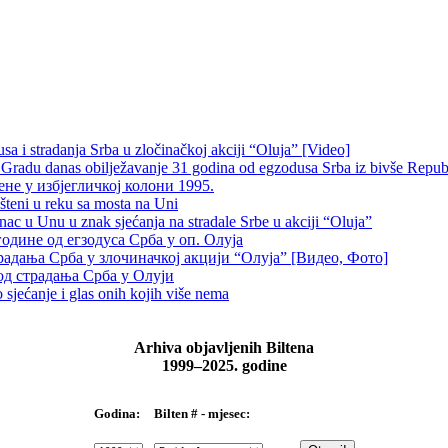
 i stradanja Srba u zločinačkoj akciji “Oluja” [Video]
radu danas obilježavanje 31 godina od egzodusa Srba iz bivše Repub
не у избјегличкој колони 1995.
šteni u reku sa mosta na Uni
 u Unu u znak sjećanja na stradale Srbe u akciji “Oluja”
одине од егзодуса Срба у оп. Олуја
традања Срба у злочиначкој акцији “Олуја” [Видео, Фото]
од страдања Срба у Олуји
sjećanje i glas onih kojih više nema
Arhiva objavljenih Biltena
1999–2025. godine
Bilten # - mjesec:
Godina: