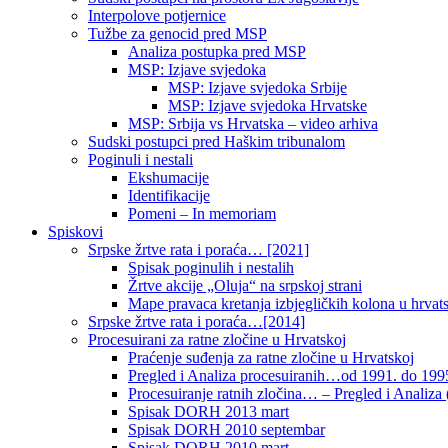
Interpolove potjernice
Tužbe za genocid pred MSP
Analiza postupka pred MSP
MSP: Izjave svjedoka
MSP: Izjave svjedoka Srbije
MSP: Izjave svjedoka Hrvatske
MSP: Srbija vs Hrvatska – video arhiva
Sudski postupci pred Haškim tribunalom
Poginuli i nestali
Ekshumacije
Identifikacije
Pomeni – In memoriam
Spiskovi
Srpske žrtve rata i poraća… [2021]
Spisak poginulih i nestalih
Žrtve akcije „Oluja“ na srpskoj strani
Mape pravaca kretanja izbjegličkih kolona u hrvats
Srpske žrtve rata i poraća…[2014]
Procesuirani za ratne zločine u Hrvatskoj
Praćenje suđenja za ratne zločine u Hrvatskoj
Pregled i Analiza procesuiranih…od 1991. do 1995
Procesuiranje ratnih zločina… – Pregled i Analiza (
Spisak DORH 2013 mart
Spisak DORH 2010 septembar
Spisak DORH 2010 mart