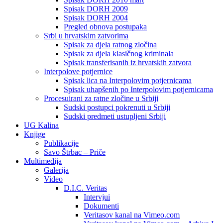
Spisak DORH 2009
Spisak DORH 2004
Pregled obnova postupaka
Srbi u hrvatskim zatvorima
Spisak za djela ratnog zločina
Spisak za djela klasičnog kriminala
Spisak transferisanih iz hrvatskih zatvora
Interpolove potjernice
Spisak lica na Interpolovim potjernicama
Spisak uhapšenih po Interpolovim potjernicama
Procesuirani za ratne zločine u Srbiji
Sudski postupci pokrenuti u Srbiji
Sudski predmeti ustupljeni Srbiji
UG Kalina
Knjige
Publikacije
Savo Štrbac – Priče
Multimedija
Galerija
Video
D.I.C. Veritas
Intervjui
Dokumenti
Veritasov kanal na Vimeo.com