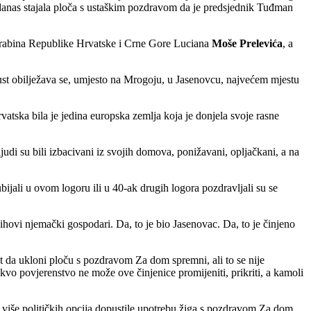
danas stajala ploča s ustaškim pozdravom da je predsjednik Tuđman
g rabina Republike Hrvatske i Crne Gore Luciana
Moše Prelevića
, a
ust obilježava se, umjesto na Mrogoju, u Jasenovcu, najvećem mjestu
atska bila je jedina europska zemlja koja je donjela svoje rasne
di su bili izbacivani iz svojih domova, ponižavani, opljačkani, a na
jali u ovom logoru ili u 40-ak drugih logora pozdravljali su se
hovi njemački gospodari. Da, to je bio Jasenovac. Da, to je činjeno
ast da ukloni ploču s pozdravom Za dom spremni, ali to se nije
vo povjerenstvo ne može ove činjenice promijeniti, prikriti, a kamoli
više političkih opcija dopustile upotrebu žiga s pozdravom Za dom