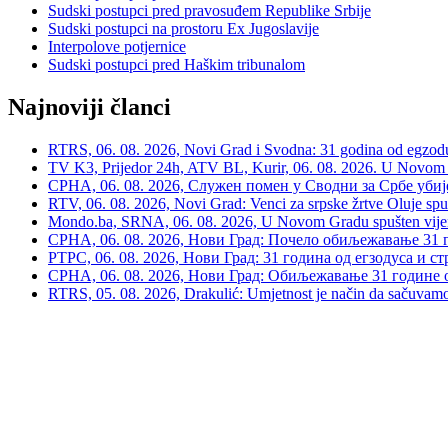
Sudski postupci pred pravosuđem Republike Srbije
Sudski postupci na prostoru Ex Jugoslavije
Interpolove potjernice
Sudski postupci pred Haškim tribunalom
Najnoviji članci
RTRS, 06. 08. 2026, Novi Grad i Svodna: 31 godina od egzodusa
TV K3, Prijedor 24h, ATV BL, Kurir, 06. 08. 2026. U Novom G
СРНА, 06. 08. 2026, Служен помен у Сводни за Србе убије
RTV, 06. 08. 2026, Novi Grad: Venci za srpske žrtve Oluje spu
Mondo.ba, SRNA, 06. 08. 2026, U Novom Gradu spušten vijenac
СРНА, 06. 08. 2026, Нови Град: Почело обиљежавање 31 г
РТРС, 06. 08. 2026, Нови Град: 31 година од егзодуса и с
СРНА, 06. 08. 2026, Нови Град: Обиљежавање 31 године 
RTRS, 05. 08. 2026, Drakulić: Umjetnost je način da sačuvamo 