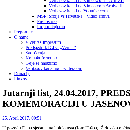
Veritasov kanal na Vimeo.com – Arhiva I
Veritasov kanal na Vimeo.com Arhiva II
Veritasov kanal na Youtube.com
MSP: Srbija vs Hrvatska – video arhiva
Prenosimo
Preporučujemo
Preporuke
O nama
e-Veritas Impresum
Predsjednik D.I.C „Veritas“
Saopštenja
Kontakt formular
Gdje se nalazimo
Veritasov kanal na Twitter.com
Donacije
Linkovi
Jutarnji list, 24.04.2017,
KOMEMORACIJI U JASENOVCU ‘D
25. April 2017. 00:51
U povodu Dana sjećanja na holokausta (Jom Hašoa), Židovska općina