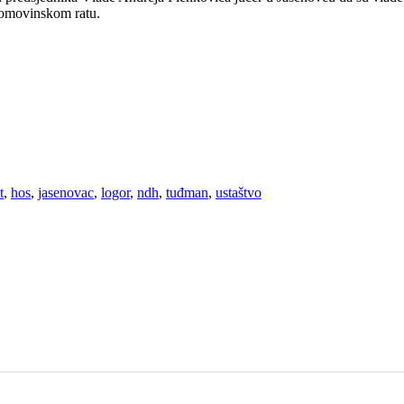
Domovinskom ratu.
t
,
hos
,
jasenovac
,
logor
,
ndh
,
tuđman
,
ustaštvo