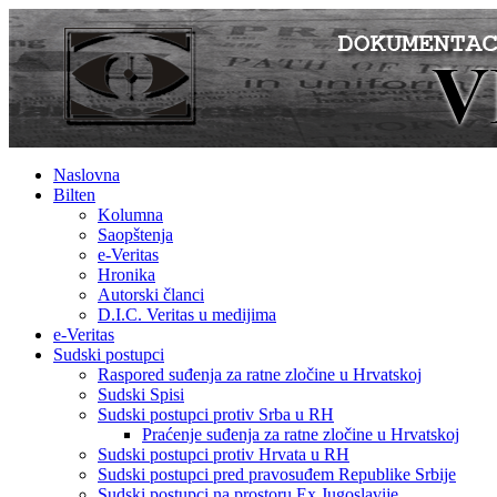
Naslovna
Bilten
Kolumna
Saopštenja
e-Veritas
Hronika
Autorski članci
D.I.C. Veritas u medijima
e-Veritas
Sudski postupci
Raspored suđenja za ratne zločine u Hrvatskoj
Sudski Spisi
Sudski postupci protiv Srba u RH
Praćenje suđenja za ratne zločine u Hrvatskoj
Sudski postupci protiv Hrvata u RH
Sudski postupci pred pravosuđem Republike Srbije
Sudski postupci na prostoru Ex Jugoslavije