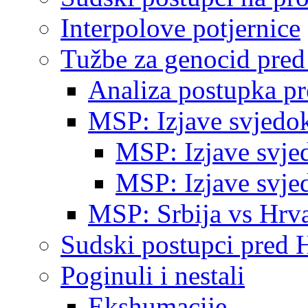
Interpolove potjernice
Tužbe za genocid pre
Analiza postupka p
MSP: Izjave svjedo
MSP: Izjave svje
MSP: Izjave svje
MSP: Srbija vs Hrva
Sudski postupci pred 
Poginuli i nestali
Ekshumacije