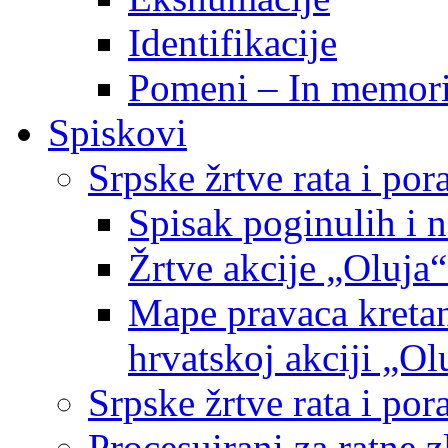
Identifikacije
Pomeni – In memor
Spiskovi
Srpske žrtve rata i po
Spisak poginulih i n
Žrtve akcije „Oluja“
Mape pravaca kretan
hrvatskoj akciji „Ol
Srpske žrtve rata i p
Procesuirani za ratne 