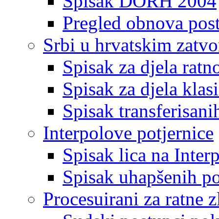
Spisak DORH 2004
Pregled obnova pos
Srbi u hrvatskim zatv
Spisak za djela ratn
Spisak za djela klas
Spisak transferisani
Interpolove potjernice
Spisak lica na Inte
Spisak uhapšenih po
Procesuirani za ratne z