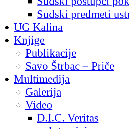
Sudski postupci pokr
Sudski predmeti ustu
UG Kalina
Knjige
Publikacije
Savo Štrbac – Priče
Multimedija
Galerija
Video
D.I.C. Veritas