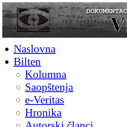
Naslovna
Bilten
Kolumna
Saopštenja
e-Veritas
Hronika
Autorski članci