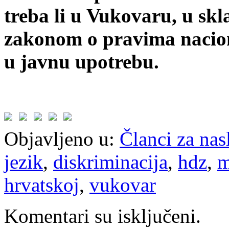
treba li u Vukovaru, u s
zakonom o pravima naciona
u javnu upotrebu.
Objavljeno u:
Članci za na
jezik
,
diskriminacija
,
hdz
,
m
hrvatskoj
,
vukovar
Komentari su isključeni.