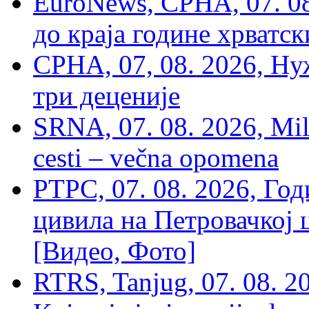
EuroNews, СРНА, 07. 0
до краја године хрватс
СРНА, 07, 08. 2026, Ну
три деценије
SRNA, 07. 08. 2026, Mil
cesti – večna opomena
РТРС, 07. 08. 2026, Г
цивила на Петровачкој ц
[Видео, Фото]
RTRS, Tanjug, 07. 08. 2