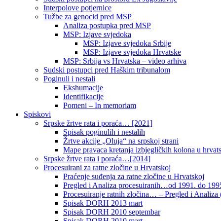
Interpolove potjernice
Tužbe za genocid pred MSP
Analiza postupka pred MSP
MSP: Izjave svjedoka
MSP: Izjave svjedoka Srbije
MSP: Izjave svjedoka Hrvatske
MSP: Srbija vs Hrvatska – video arhiva
Sudski postupci pred Haškim tribunalom
Poginuli i nestali
Ekshumacije
Identifikacije
Pomeni – In memoriam
Spiskovi
Srpske žrtve rata i poraća… [2021]
Spisak poginulih i nestalih
Žrtve akcije „Oluja“ na srpskoj strani
Mape pravaca kretanja izbjegličkih kolona u hrvats
Srpske žrtve rata i poraća…[2014]
Procesuirani za ratne zločine u Hrvatskoj
Praćenje suđenja za ratne zločine u Hrvatskoj
Pregled i Analiza procesuiranih…od 1991. do 1995
Procesuiranje ratnih zločina… – Pregled i Analiza (
Spisak DORH 2013 mart
Spisak DORH 2010 septembar
Spisak DORH 2010 mart