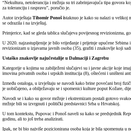
“Nekultura, netolerancija i mržnja su tri zabrinjavajuća tipa govora ko
za toleranciju i raspravu”, poručio je.
Autor izvještaja
Tihomir Ponoš i
staknuo je kako su nalazi u velikoj 
se odrazila i na izvještaj.
Primjerice, kad se gleda tablica slučajeva povijesnog revizionizma, gov
U 2020. najzastupljenije je bilo vrijeđanje i prijetnje upućene Srbima i
revizionizam u izjavama javnih osoba (35), grafiti i znakovlje koji sad
Ustaško znakovlje najučestalije u Dalmaciji i Zagrebu
Kategorije u kojima su zabilježeni slučajevi su i javne akcije koje ima
imovina privatnih osoba i srpskih institucija (8), oštećeni i uništeni an
Između ostaloga, u izvještaju se navodi kako brine povećani broj fiz
je uobičajeno, a obilježavaju se i spomenici kulture poput Kožare, d
Navodi se i kako su govor mržnje i ekstremizam postali gotovo svakod
mržnje bili su izvrgnuti i politički predstavnici Srba u Hrvatskoj.
U tom kontekstu, Pupovac i Ponoš naveli su kako se predsjednik Re
godinu, ali to još treba analizirati.
Ipak, ne bi bio najviše pozicionirana osoba koja je bila spomenuta u 