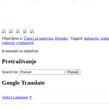
Objavljeno u:
Članci za naslovnu
,
Hronika
/
Tagged:
dalmacija
,
graba
vukovar
,
z milanović
Komentari su isključeni.
Pretraživanje
Search for:
Google Translate
Select Language
▼