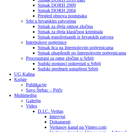
Spisak DORH 2009
Spisak DORH 2004
Pregled obnova postupaka
Srbi u hrvatskim zatvorima
Spisak za djela ratnog zločina
Spisak za djela klasičnog kriminala
Spisak transferisanih iz hrvatskih zatvora
Interpolove potjernice
Spisak lica na Interpolovim potjernicama
Spisak uhapšenih po Interpolovim potjernicama
Procesuirani za ratne zločine u Srbiji
Sudski postupci pokrenuti u Srbiji
Sudski predmeti ustupljeni Srbiji
UG Kalina
Knjige
Publikacije
Savo Štrbac – Priče
Multimedija
Galerija
Video
D.I.C. Veritas
Intervjui
Dokumenti
Veritasov kanal na Vimeo.com