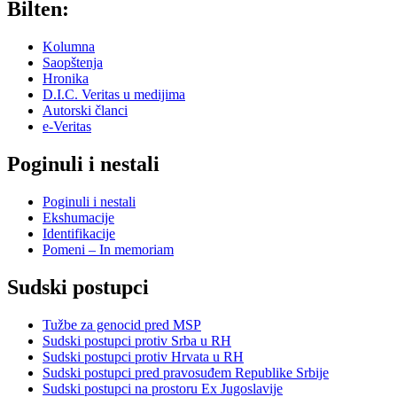
Bilten:
Kolumna
Saopštenja
Hronika
D.I.C. Veritas u medijima
Autorski članci
e-Veritas
Poginuli i nestali
Poginuli i nestali
Ekshumacije
Identifikacije
Pomeni – In memoriam
Sudski postupci
Tužbe za genocid pred MSP
Sudski postupci protiv Srba u RH
Sudski postupci protiv Hrvata u RH
Sudski postupci pred pravosuđem Republike Srbije
Sudski postupci na prostoru Ex Jugoslavije