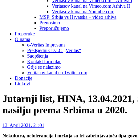
Veritasov kanal na Vimeo.com – Arhiva I
Veritasov kanal na Vimeo.com Arhiva II
Veritasov kanal na Youtube.com
MSP: Srbija vs Hrvatska – video arhiva
Prenosimo
Preporučujemo
Preporuke
O nama
e-Veritas Impresum
Predsjednik D.I.C „Veritas“
Saopštenja
Kontakt formular
Gdje se nalazimo
Veritasov kanal na Twitter.com
Donacije
Linkovi
Jutarnji list, HINA, 13.04.2021
nasilju prema Srbima u 2020.
13. April 2021. 21:01
Nekultura, netolerancija i mržnja su tri zabrinjavajuća tipa gov