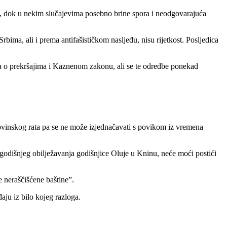
zam, dok u nekim slučajevima posebno brine spora i neodgovarajuća
ima, ali i prema antifašističkom nasljeđu, nisu rijetkost. Posljedica
na o prekršajima i Kaznenom zakonu, ali se te odredbe ponekad
ovinskog rata pa se ne može izjednačavati s povikom iz vremena
šlogodišnjeg obilježavanja godišnjice Oluje u Kninu, neće moći postići
e neraščišćene baštine”.
aju iz bilo kojeg razloga.