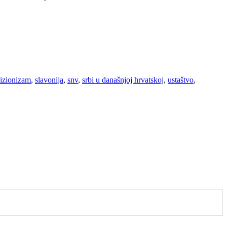
vizionizam
,
slavonija
,
snv
,
srbi u današnjoj hrvatskoj
,
ustaštvo
,