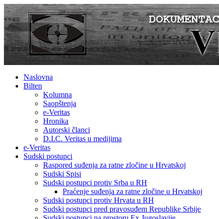
Naslovna
Bilten
Kolumna
Saopštenja
e-Veritas
Hronika
Autorski članci
D.I.C. Veritas u medijima
e-Veritas
Sudski postupci
Raspored suđenja za ratne zločine u Hrvatskoj
Sudski Spisi
Sudski postupci protiv Srba u RH
Praćenje suđenja za ratne zločine u Hrvatskoj
Sudski postupci protiv Hrvata u RH
Sudski postupci pred pravosuđem Republike Srbije
Sudski postupci na prostoru Ex Jugoslavije