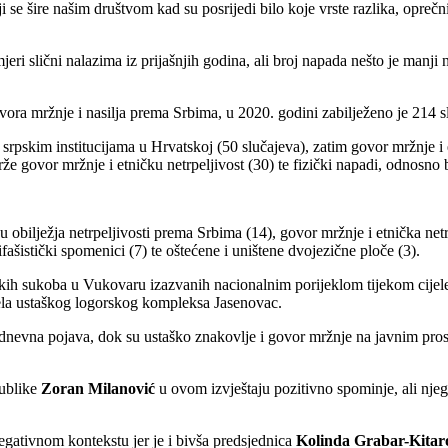
ji se šire našim društvom kad su posrijedi bilo koje vrste razlika, opreč
mjeri slični nalazima iz prijašnjih godina, ali broj napada nešto je man
ora mržnje i nasilja prema Srbima, u 2020. godini zabilježeno je 214 slu
 srpskim institucijama u Hrvatskoj (50 slučajeva), zatim govor mržnje i e
rže govor mržnje i etničku netrpeljivost (30) te fizički napadi, odnosno
ju obilježja netrpeljivosti prema Srbima (14), govor mržnje i etnička net
tifašistički spomenici (7) te oštećene i uništene dvojezične ploče (3).
ičkih sukoba u Vukovaru izazvanih nacionalnim porijeklom tijekom cijel
ijela ustaškog logorskog kompleksa Jasenovac.
nevna pojava, dok su ustaško znakovlje i govor mržnje na javnim prosto
publike
Zoran Milanović
u ovom izvještaju pozitivno spominje, ali nje
negativnom kontekstu jer je i bivša predsjednica
Kolinda Grabar-Kitar