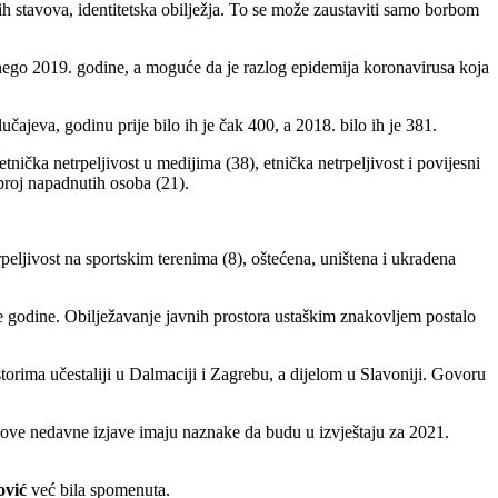
nih stavova, identitetska obilježja. To se može zaustaviti samo borbom
ji nego 2019. godine, a moguće da je razlog epidemija koronavirusa koja
čajeva, godinu prije bilo ih je čak 400, a 2018. bilo ih je 381.
tnička netrpeljivost u medijima (38), etnička netrpeljivost i povijesni
 broj napadnutih osoba (21).
rpeljivost na sportskim terenima (8), oštećena, uništena i ukradena
e godine. Obilježavanje javnih prostora ustaškim znakovljem postalo
rima učestaliji u Dalmaciji i Zagrebu, a dijelom u Slavoniji. Govoru
gove nedavne izjave imaju naznake da budu u izvještaju za 2021.
ović
već bila spomenuta.