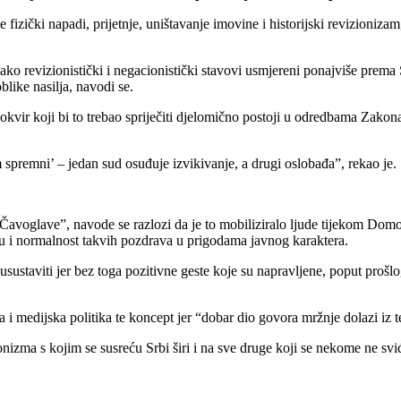
fizički napadi, prijetnje, uništavanje imovine i historijski revizioni
 revizionistički i negacionistički stavovi usmjereni ponajviše prema Srb
blike nasilja, navodi se.
kvir koji bi to trebao spriječiti djelomično postoji u odredbama Zako
premni’ – jedan sud osuđuje izvikivanje, a drugi oslobađa”, rekao je.
avoglave”, navode se razlozi da je to mobiliziralo ljude tijekom Dom
iju i normalnost takvih pozdrava u prigodama javnog karaktera.
i usustaviti jer bez toga pozitivne geste koje su napravljene, poput pro
i medijska politika te koncept jer “dobar dio govora mržnje dolazi iz t
zma s kojim se susreću Srbi širi i na sve druge koji se nekome ne sviđ