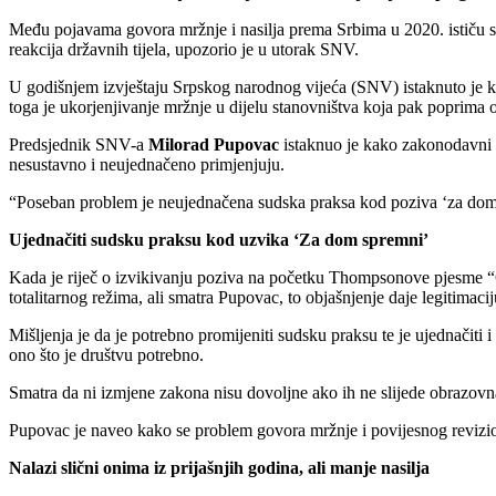
Među pojavama govora mržnje i nasilja prema Srbima u 2020. ističu se 
reakcija državnih tijela, upozorio je u utorak SNV.
U godišnjem izvještaju Srpskog narodnog vijeća (SNV) istaknuto je kako
toga je ukorjenjivanje mržnje u dijelu stanovništva koja pak poprima o
Predsjednik SNV-a
Milorad Pupovac
istaknuo je kako zakonodavni o
nesustavno i neujednačeno primjenjuju.
“Poseban problem je neujednačena sudska praksa kod poziva ‘za dom s
Ujednačiti sudsku praksu kod uzvika ‘Za dom spremni’
Kada je riječ o izvikivanju poziva na početku Thompsonove pjesme “Č
totalitarnog režima, ali smatra Pupovac, to objašnjenje daje legitimac
Mišljenja je da je potrebno promijeniti sudsku praksu te je ujednačiti 
ono što je društvu potrebno.
Smatra da ni izmjene zakona nisu dovoljne ako ih ne slijede obrazovna 
Pupovac je naveo kako se problem govora mržnje i povijesnog revizioni
Nalazi slični onima iz prijašnjih godina, ali manje nasilja