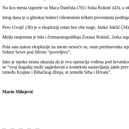
Na licu mesta izgorele su Maca Dančula (70) i Soka Roknić (43), a ok
Istog dana je u glinskoj bolnici višestrukim teškim povredama podleg
Pero Gvojić (36) je u eksploziji ostao bez obe noge, Janko Jakšić (34)
Među ranjenima je bila i četrnaestogodišnja Zorana Roknić, ćerka izgore
Pola sata nakon eksplozije na mesto nesreće su, osim predstavnika srp
Sektor Sever pod šifrom “poverljivo”.
Iako je srpska strana ukazala da je ova operacija vođena pod hrvatsk
se “ovaj događaj može sagledavati u kontekstu nastavljanja jakih prev
između Krajine i Bihaćkog džepa, te između Srba i Hrvata”.
Mario Milojević