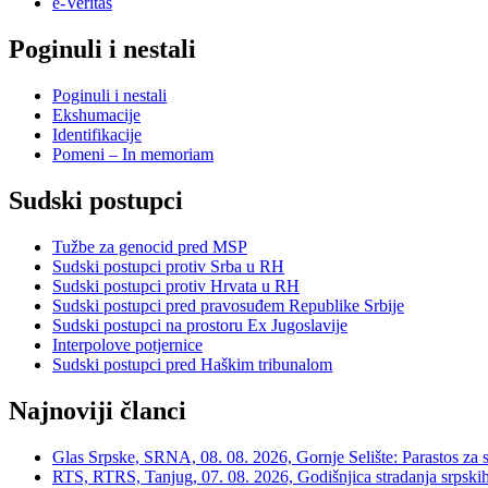
e-Veritas
Poginuli i nestali
Poginuli i nestali
Ekshumacije
Identifikacije
Pomeni – In memoriam
Sudski postupci
Tužbe za genocid pred MSP
Sudski postupci protiv Srba u RH
Sudski postupci protiv Hrvata u RH
Sudski postupci pred pravosuđem Republike Srbije
Sudski postupci na prostoru Ex Jugoslavije
Interpolove potjernice
Sudski postupci pred Haškim tribunalom
Najnoviji članci
Glas Srpske, SRNA, 08. 08. 2026, Gornje Selište: Parastos za sr
RTS, RTRS, Tanjug, 07. 08. 2026, Godišnjica stradanja srpskih c