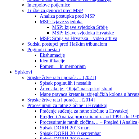
Interpolove potjernice
Tužbe za genocid pred MSP
Analiza postupka pred MSP
MSP: Izjave svjedoka
MSP: Izjave svjedoka Srbije
MSP: Izjave svjedoka Hrvatske
MSP: Srbija vs Hrvatska – video arhiva
Sudski postupci pred Haškim tribunalom
Poginuli i nestali
Ekshumacije
Identifikacije
Pomeni – In memoriam
Spiskovi
Srpske žrtve rata i poraća… [2021]
Spisak poginulih i nestalih
Žrtve akcije „Oluja“ na srpskoj strani
Mape pravaca kretanja izbjegličkih kolona u hrvats
Srpske žrtve rata i poraća…[2014]
Procesuirani za ratne zločine u Hrvatskoj
Praćenje suđenja za ratne zločine u Hrvatskoj
Pregled i Analiza procesuiranih…od 1991. do 1995
Procesuiranje ratnih zločina… – Pregled i Analiza (
Spisak DORH 2013 mart
Spisak DORH 2010 septembar
Spisak DORH 2010 mart