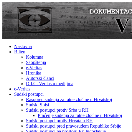
Naslovna
Bilten
Kolumna
Saopštenja
e-Veritas
Hronika
Autorski članci
D.I.C. Veritas u medijima
e-Veritas
Sudski postupci
Raspored suđenja za ratne zločine u Hrvatskoj
Sudski Spisi
Sudski postupci protiv Srba u RH
Praćenje suđenja za ratne zločine u Hrvatskoj
Sudski postupci protiv Hrvata u RH
Sudski postupci pred pravosuđem Republike Srbije
Sudski postupci na prostoru Ex Jugoslavije