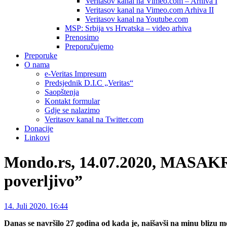
Veritasov kanal na Vimeo.com – Arhiva I
Veritasov kanal na Vimeo.com Arhiva II
Veritasov kanal na Youtube.com
MSP: Srbija vs Hrvatska – video arhiva
Prenosimo
Preporučujemo
Preporuke
O nama
e-Veritas Impresum
Predsjednik D.I.C „Veritas“
Saopštenja
Kontakt formular
Gdje se nalazimo
Veritasov kanal na Twitter.com
Donacije
Linkovi
Mondo.rs, 14.07.2020, MASAKR U
poverljivo”
14. Juli 2020. 16:44
Danas se navršilo 27 godina od kada je, naišavši na minu blizu mos