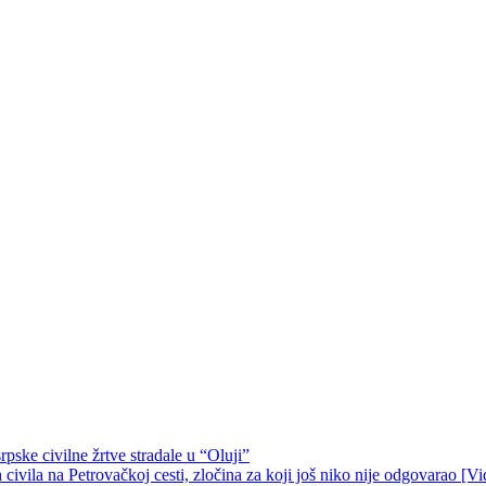
pske civilne žrtve stradale u “Oluji”
ivila na Petrovačkoj cesti, zločina za koji još niko nije odgovarao [Vi