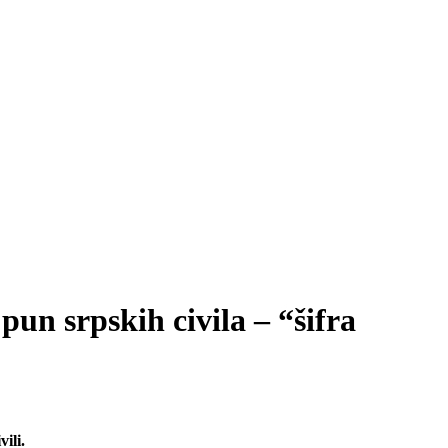
n srpskih civila – “šifra
ili.