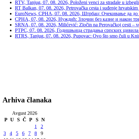
RTV, Tanjug, 07. 08. 2026, Položeni venci za stradale u izbegli
RT Balkan, 07. 08. 2026, Petrovačka cesta i suđenje hrvatskim
EuroNews, СРНА, 07. 08. 2026, Штрбац: Очекивање да до 
СРНА, 07, 08. 2026, Нуждић: Злочин без казне и након тр
SRNA, 07. 08. 2026, Milićević: Zločin na Perovačkoj cesti –
РТРС, 07. 08. 2026, Годишњица страдања српских цивила 
RTRS, Tanjug, 07. 08. 2026, Pupovac: Ovo što smo čuli u Kninu 
Arhiva članaka
Avgust 2026
P
U
S
Č
P
S
N
1
2
3
4
5
6
7
8
9