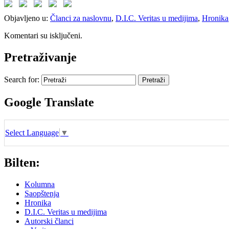
Objavljeno u:
Članci za naslovnu
,
D.I.C. Veritas u medijima
,
Hronika
Komentari su isključeni.
Pretraživanje
Search for:
Google Translate
Select Language
▼
Bilten:
Kolumna
Saopštenja
Hronika
D.I.C. Veritas u medijima
Autorski članci