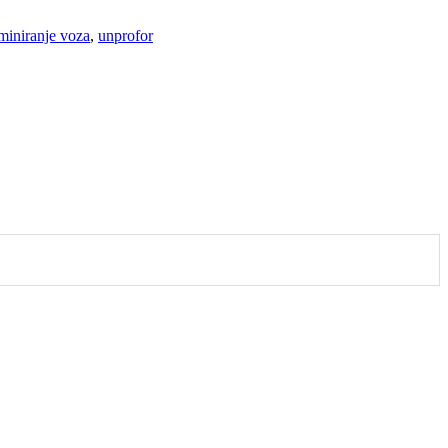
miniranje voza
,
unprofor