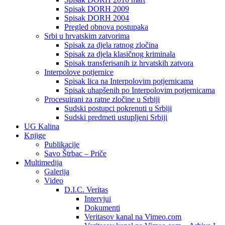
Spisak DORH 2009
Spisak DORH 2004
Pregled obnova postupaka
Srbi u hrvatskim zatvorima
Spisak za djela ratnog zločina
Spisak za djela klasičnog kriminala
Spisak transferisanih iz hrvatskih zatvora
Interpolove potjernice
Spisak lica na Interpolovim potjernicama
Spisak uhapšenih po Interpolovim potjernicama
Procesuirani za ratne zločine u Srbiji
Sudski postupci pokrenuti u Srbiji
Sudski predmeti ustupljeni Srbiji
UG Kalina
Knjige
Publikacije
Savo Štrbac – Priče
Multimedija
Galerija
Video
D.I.C. Veritas
Intervjui
Dokumenti
Veritasov kanal na Vimeo.com