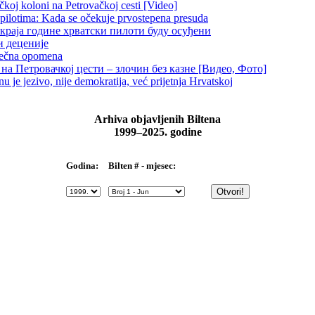
čkoj koloni na Petrovačkoj cesti [Video]
 pilotima: Kada se očekuje prvostepena presuda
краја године хрватски пилоти буду осуђени
и деценије
 večna opomena
на Петровачкој цести – злочин без казне [Видео, Фото]
je jezivo, nije demokratija, već prijetnja Hrvatskoj
Arhiva objavljenih Biltena
1999–2025. godine
Bilten # - mjesec:
Godina: