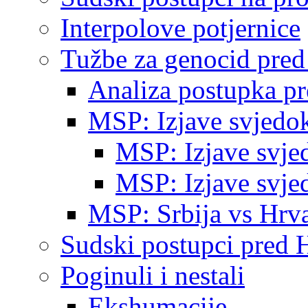
Interpolove potjernice
Tužbe za genocid pre
Analiza postupka p
MSP: Izjave svjedo
MSP: Izjave svje
MSP: Izjave svje
MSP: Srbija vs Hrva
Sudski postupci pred 
Poginuli i nestali
Ekshumacije