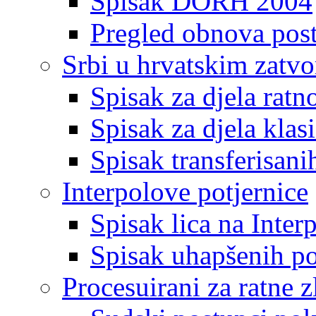
Spisak DORH 2004
Pregled obnova pos
Srbi u hrvatskim zatv
Spisak za djela ratn
Spisak za djela klas
Spisak transferisani
Interpolove potjernice
Spisak lica na Inte
Spisak uhapšenih po
Procesuirani za ratne z