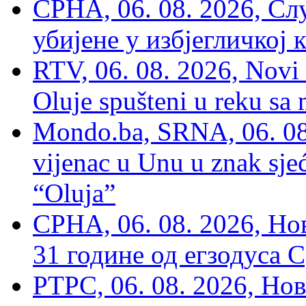
СРНА, 06. 08. 2026, Сл
убијене у избјегличкој 
RTV, 06. 08. 2026, Novi 
Oluje spušteni u reku sa
Mondo.ba, SRNA, 06. 08
vijenac u Unu u znak sjeć
“Oluja”
СРНА, 06. 08. 2026, Н
31 године од егзодуса С
РТРС, 06. 08. 2026, Нов