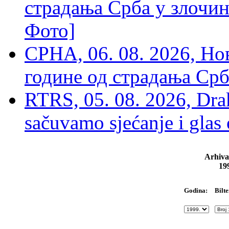
страдања Срба у злочин
Фото]
СРНА, 06. 08. 2026, Н
године од страдања Срб
RTRS, 05. 08. 2026, Drak
sačuvamo sjećanje i glas
Arhiva
19
Bilte
Godina: