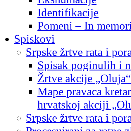
Identifikacije
Pomeni – In memor
Spiskovi
Srpske žrtve rata i po
Spisak poginulih i n
Žrtve akcije „Oluja“
Mape pravaca kretan
hrvatskoj akciji „Ol
Srpske žrtve rata i p
Procesuirani za ratne 