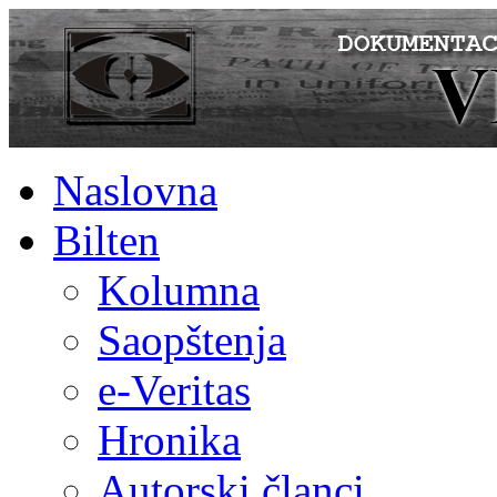
Naslovna
Bilten
Kolumna
Saopštenja
e-Veritas
Hronika
Autorski članci