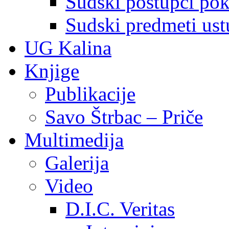
Sudski postupci pokr
Sudski predmeti ustu
UG Kalina
Knjige
Publikacije
Savo Štrbac – Priče
Multimedija
Galerija
Video
D.I.C. Veritas