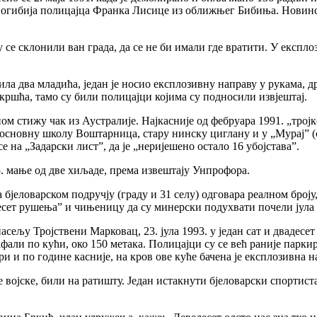
а погибија полицајца Франка Лисице из оближњег Бибиња. Новинс
 се склонили ван града, да се не би имали где вратити. У експло
зила два младића, један је носио експлозивну направу у рукама, д
скршћа, тамо су били полицајци којима су подносили извјештај.
ом стижу чак из Аустралије. Најкасније од фебруара 1991. „тројке
 основну школу Воштарница, стару нинску циглану и у „Мурај” (
е на „Задарски лист”, да је „неријешено остало 16 убојстава”.
95. мање од две хиљаде, према извештају Унпрофора.
бјеловарском подручју (граду и 31 селу) одговара реалном броју
десет рушења” и чињеницу да су минерски подухвати почели јула 
сељу Тројствени Марковац, 23. јула 1993. у један сат и двадесе
афали по кући, око 150 метака. Полицајци су се већ раније парк
ри и по године касније, на кров ове куће бачена је експлозивна н
е војске, били на ратишту. Један истакнути бјеловарски спортист