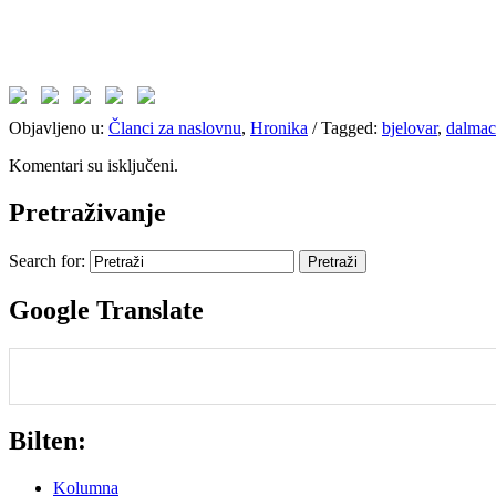
Objavljeno u:
Članci za naslovnu
,
Hronika
/
Tagged:
bjelovar
,
dalmac
Komentari su isključeni.
Pretraživanje
Search for:
Google Translate
Bilten:
Kolumna