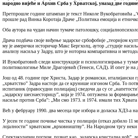
народно вијеће и Архив Срба у Хрватској, уназад две године
Претпрошле године штампан је текст Николе Вукобратовића „’Ср
прошле рад Винка Коротаја Драче „Политика емоција и етничко 
Оба аутора на чудан начин тумаче патолошку, социјалнопсихол
Драча подбача своје виђење задарске србофобије „теоријом ку
му је амерички историчар Макс Бергхолц, аутор „студије насиља
анализу насиља у Задру, што је ноторна компаративна и метод
И Вукобратовић следи конструкције и психологизирања у тума
политикологиње Миле Драгојевић (Тенеси, САД). И опет је на д
Још од 48. године пре Христа, Задар је романски, италијански 
„хрватство” Задра настоји да се крунише изгоном Срба. То потв
испитаник (правосудни полицајац) сведочи да су се „напетости
„задарску шеснаесторицу”, која је 1974. оптужена за формирањ
насиље против Срба”: „Ми смо 1973. и 1974. имали тих Хрвата 
Већ у фебруару 1990. два месеца пре избора и доласка ХДЗ-а 
У јесен те године почиње чистка у полицији (отказ добило 11 
лојалности” хрватском „врховништву”. На Народном тргу неки Ср
Спектакуларни погром, познат као „задарска кристална ноћ”, д