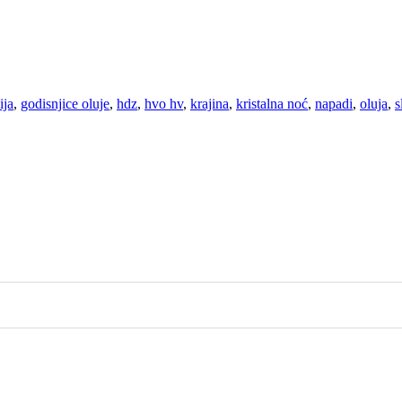
ija
,
godisnjice oluje
,
hdz
,
hvo hv
,
krajina
,
kristalna noć
,
napadi
,
oluja
,
s