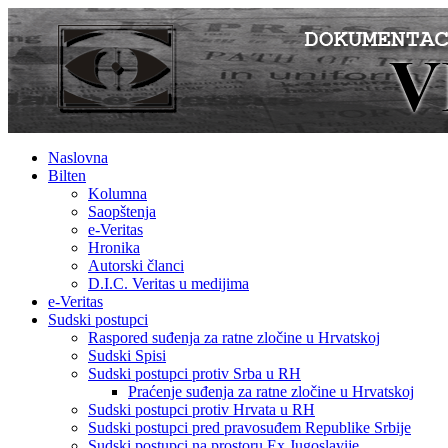
Naslovna
Bilten
Kolumna
Saopštenja
e-Veritas
Hronika
Autorski članci
D.I.C. Veritas u medijima
e-Veritas
Sudski postupci
Raspored suđenja za ratne zločine u Hrvatskoj
Sudski Spisi
Sudski postupci protiv Srba u RH
Praćenje suđenja za ratne zločine u Hrvatskoj
Sudski postupci protiv Hrvata u RH
Sudski postupci pred pravosuđem Republike Srbije
Sudski postupci na prostoru Ex Jugoslavije