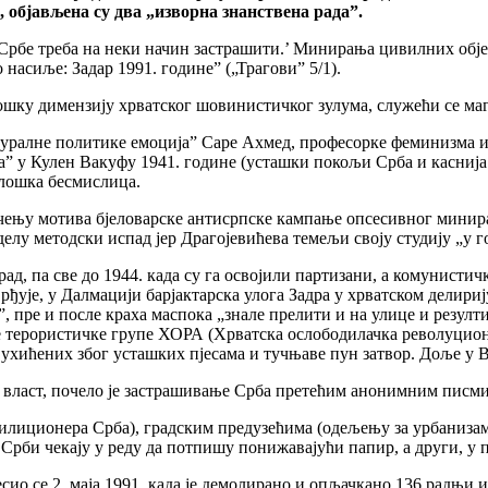
, објављена су два „изворна знанствена рада”.
бе треба на неки начин застрашити.’ Минирања цивилних објекат
насиље: Задар 1991. године” („Трагови” 5/1).
ошку димензију хрватског шовинистичког зулума, служећи се ма
лтуралне политике емоција” Саре Ахмед, професорке феминизма и
” у Кулен Вакуфу 1941. године (усташки покољи Срба и каснија о
олошка бесмислица.
чењу мотива бјеловарске антисрпске кампање опсесивног минира
елу методски испад јер Драгојевићева темељи своју студију „у 
град, па све до 1944. када су га освојили партизани, а комунист
рђује, у Далмацији барјактарска улога Задра у хрватском делири
”, пре и после краха маспока „знале прелити и на улице и резу
е терористичке групе ХОРА (Хрватска ослободилачка револуционар
ухићених због усташких пјесама и тучњаве пун затвор. Доље у В
на власт, почело је застрашивање Срба претећим анонимним писм
милиционера Срба), градским предузећима (одељењу за урбанизам
би чекају у реду да потпишу понижавајући папир, а други, у пре
есио се 2. маја 1991. када је демолирано и опљачкано 136 радњи