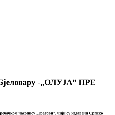
и Бјеловару -„ОЛУЈА” ПРЕ
гребачком часопису „Трагови”, чији су издавачи Српско