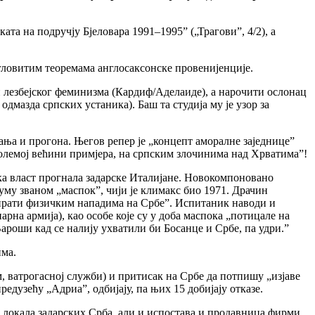
а на подручју Бјеловара 1991–1995” („Трагови”, 4/2), а
гловитим теоремама англосаксонске провенијенције.
 лезбејског феминизма (Кардиф/Аделаиде), а нарочити ослонац
дмазда српских устаника). Баш та студија му је узор за
ња и прогона. Његов репер је „концепт аморалне заједнице”
големој већини примјера, на српским злочинима над Хрватима”!
ичка власт прогнала задарске Италијане. Новокомпоновано
јуму званом „маспок”, чији је климакс био 1971. Драчин
лтирати физичким нападима на Србе”. Испитаник наводи и
на армија), као особе које су у доба маспока „потицале на
ароши кад се налију ухватили би Босанце и Србе, па удри.”
има.
, ватрогасној служби) и притисак на Србе да потпишу „изјаве
дузећу „Адриа”, одбијају, па њих 15 добијају отказе.
 и локала задарских Срба, али и испостава и продавница фирми