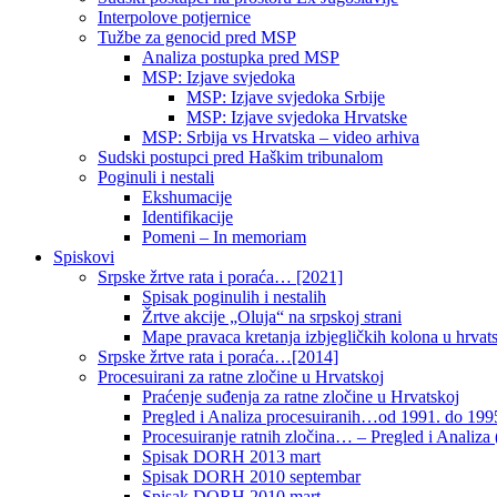
Interpolove potjernice
Tužbe za genocid pred MSP
Analiza postupka pred MSP
MSP: Izjave svjedoka
MSP: Izjave svjedoka Srbije
MSP: Izjave svjedoka Hrvatske
MSP: Srbija vs Hrvatska – video arhiva
Sudski postupci pred Haškim tribunalom
Poginuli i nestali
Ekshumacije
Identifikacije
Pomeni – In memoriam
Spiskovi
Srpske žrtve rata i poraća… [2021]
Spisak poginulih i nestalih
Žrtve akcije „Oluja“ na srpskoj strani
Mape pravaca kretanja izbjegličkih kolona u hrvats
Srpske žrtve rata i poraća…[2014]
Procesuirani za ratne zločine u Hrvatskoj
Praćenje suđenja za ratne zločine u Hrvatskoj
Pregled i Analiza procesuiranih…od 1991. do 1995
Procesuiranje ratnih zločina… – Pregled i Analiza (
Spisak DORH 2013 mart
Spisak DORH 2010 septembar
Spisak DORH 2010 mart