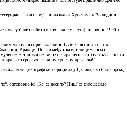
 нам је точно минирао имовину. Ми те људе практично срећемо
е сугерирана” замена кућа и имања са Хрватима у Војводини,
ри чему су биле особито интензивне у другој половици 1990. и
оровим мапама из прве половине 17. века исписан назив
/Славонци, Крањци. Пошто међу тим католицима нема
ом мученом метонимијом више негира него што замагљује српски
фицирало са средњовјековном српском државом!”
3. Симболични демографски пораз је да у Бјеловарско-билогорској
о”, одговорио је: „Кај се десило? Ниш’ се није десило”.