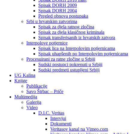
Spisak DORH 2009
Spisak DORH 2004
Pregled obnova postupaka
Srbi u hrvatskim zatvorima
Spisak za djela ratnog zločina
Spisak za djela klasičnog kriminala
Spisak transferisanih iz hrvatskih zatvora
Interpolove potjernice
Spisak lica na Interpolovim potjernicama
Spisak uhapšenih po Interpolovim potjernicama
Procesuirani za ratne zločine u Srbiji
Sudski postupci pokrenuti u Srbiji
Sudski predmeti ustupljeni Srbiji
UG Kalina
Knjige
Publikacije
Savo Štrbac – Priče
Multimedija
Galerija
Video
D.I.C. Veritas
Intervjui
Dokumenti
Veritasov kanal na Vimeo.com