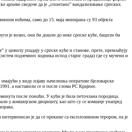
ке архиве сведоче да је „спонтано” вандализовање српских
зивним ноћима, само до 15. маја минирана су 93 објекта
руги је возио, они би дошли до неке српске куће, бацили би
” у цивилу упадају у српске куће и станове, прете, премлаћују
систем подземних ходника испод старог града) где су мучени и
, имајући у виду изјаву начелника оперативе бјеловарске
1991. а наставили се и после слома РС Крајине.
т минута после поноћи. У кући је била петочлана породица.
ирали у комшијском дворишту, као што су се комшије унапред
аправа.
а интервенисао је да се прекине са експлозивним терором, па је