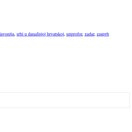
lavonija
,
srbi u današnjoj hrvatskoj
,
unprofor
,
zadar
,
zagreb