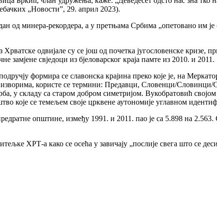
вица Бркић, члан удружења, каже: „Деведесет одсто нас зна тко
бачких „Новости”, 29. април 2023).
 један од минера-рекордера, а у претњама Србима „опетовано им ј
з Хрватске одвијале су се још од почетка југословенске кризе, п
не замјене свједоци из бјеловарског краја памте из 2010. и 2011.
подручју формира се славонска крајина преко које је, на Меркат
 изворима, користе се термини: Предавци, Словенци/Словинци
Срба, у складу са старом добром симетријом. Вукобратовић свој
тво које се темељем своје црквене аутономије углавном иденти
предратне општине, између 1991. и 2011. пао је са 5.898 на 2.56
тељке ХРТ-а како се осећа у завичају „послије свега што се десил