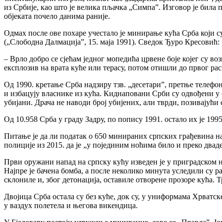
из Србије, као што је велика пљачка „Симпа”. Изговор је бил
објеката почело данима раније.
Одмах после ове похаре учестало је минирање кућа Срба који су
(„Слободна Далмација”, 15. маја 1991). Сведок Ђуро Кресовић:
– Врло добро се сјећам једног мопедића црвене боје којег су во
експлозив на врата куће или терасу, потом отишли до првог ра
Од 1990. кретање Срба надзиру тзв. „десетари”, претње телефон
и избацују власнике из кућа. Киднаповани Срби су одвођени у
убијани. Драча не наводи број убијених, али тврди, позивајући с
Од 10.958 Срба у граду Задру, по попису 1991. остало их је 19
Питање је да ли податак о 650 минираних српских грађевина на 
полиције из 2015. да је „у појединим ноћима било и преко два
Први оружани напад на српску кућу изведен је у приградском на
Најпре је бачена бомба, а после неколико минута уследили су р
склониле и, због детонација, оставиле отворене прозоре кућа. Т
Двојица Срба остала су без куће, док су, у униформама Хрватск
у ваздух полетела и његова викендица.