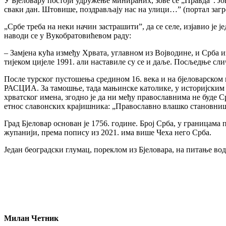
У Бјеловару постоји удружење минираних, зове се „Правда”. Јо
сваки дан. Штовише, поздрављају нас на улици…” (портал загре
„Србе треба на неки начин застрашити”, да се селе, изјавио је
наводи се у Вукобратовићевом раду:
– Замјена кућа између Хрвата, углавном из Војводине, и Срба и
тијеком цијеле 1991. али наставиле су се и даље. Посљедње слич
После турског пустошења средином 16. века и на бјеловарском 
РАСЦИА. За тамошње, тада мањинске католике, у историјским
хрватског имена, згодно је да ни међу православнима не буде 
етнос славонских крајишника: „Православно влашко становниш
Град Бјеловар основан је 1756. године. Број Срба, у границама 
жупанији, према попису из 2021. има више Чеха него Срба.
Један београдски глумац, пореклом из Бјеловара, на питање води
Милан Четник