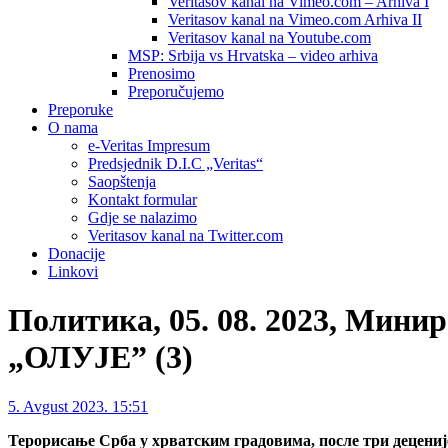
Veritasov kanal na Vimeo.com – Arhiva I
Veritasov kanal na Vimeo.com Arhiva II
Veritasov kanal na Youtube.com
MSP: Srbija vs Hrvatska – video arhiva
Prenosimo
Preporučujemo
Preporuke
O nama
e-Veritas Impresum
Predsjednik D.I.C „Veritas“
Saopštenja
Kontakt formular
Gdje se nalazimo
Veritasov kanal na Twitter.com
Donacije
Linkovi
Политика, 05. 08. 2023, Мин
„ОЛУЈЕ” (3)
5. Avgust 2023. 15:51
Терорисање Срба у хрватским градовима, после три деценије