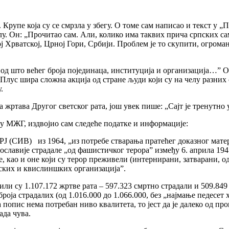
 Крупе која су се смрзла у збегу. О томе сам написао и текст у 
 Он: „Прочитао сам. Али, колико има таквих прича српских само
 Хрватској, Црној Гори, Србији. Проблем је то скупити, огроман
од што већег броја појединаца, институција и организација…” О
 Плус шира сложна акција од стране људи који су на челу разних 
.
жртава Другог светског рата, још увек пише: „Сајт је тренутно 
ту МЖГ, издвојио сам следеће податке и информације:
 (СИВ) из 1964, „из потребе стварања пратећег доказног мате
лавије страдале „од фашистичког терора” између 6. априла 1941. 
 као и оне који су терор преживели (интернирани, затварани, од
љских и квислиншких организација”.
ли су 1.107.172 жртве рата – 597.323 смртно страдали и 509.849
броја страдалих (од 1.016.000 до 1.066.000, без „најмање педесе
да попис нема потребан ниво квалитета, то јест да је далеко од п
ада чува.