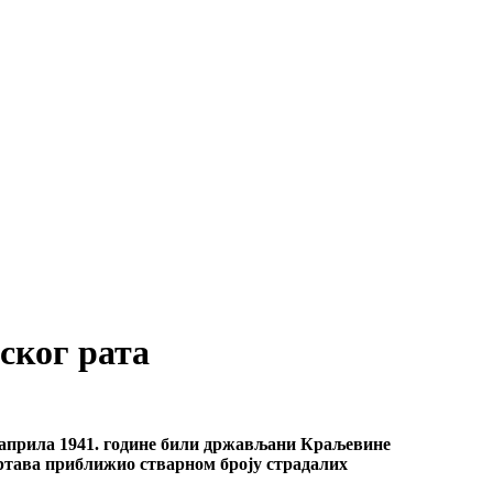
ског рата
6. априла 1941. године били држављани Краљевине
 жртава приближио стварном броју страдалих