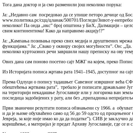
Тога дана доктор и ја смо разменили још неколико порука:
Ја: „Недавно сам посредовао да се упише петоро дечице од Бос.
www.политика.рс/сцц/цланак/500701/Погледи/Зивот-у-непреболу.
неколико! Па онда „икс” број општина у БиХ, Далмацији – целој
свим континентима! Како да направимо акцију!?”
Ја: „Кампања позивања преко свих медија и друштвених мрежа 
функцијама.” Ја: „Свако у оквиру својих могућности”. Он: „Да.
неколико куртоазних речи завршили нашу преписку на ову тему
Ових дана сам поново посетио сајт МЖГ на којем, преко Пописа 
Из Историјата пописа жртава рата 1941–1945, доступног на сај
Према Одлуци о попису тадашњег Савезног извршног већа СФРЈ
обештећења жртвама рата”, требало је пописати држављане Југос
на територији некадашње Југославије или у логорима ван земље,
последица задобијених у рату, али без „припадника непријате
Први званични резултати пописа обзнањени су 1966. а обухвати
и да је њиме обухваћено само од 56 до 59 одсто од процењеног 
Јевреја, за које није имао ко да да податке”). СИВ је закључио 
коришћење, а материјал је предат Архиву Југославије, где се и с