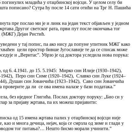
 погинулих младића у отаџбинској војсци. У целом селу би
и шта пописано? Сутра ћу после 14 сати отићи на Трг Н. Пашића
нута пре послао ми је и линк на један текст објављен у једном
 жртава Другог светског рата, први пут после окончања тог
а (МЖГ) Дејан Ристић.
 уведени у тај попис, па ако нису да попуне упитник МЖГ како
ухваћен цели простор бивше Југославије те да се списак може
седује и „Веритас”. Убрзо је од доктора уследила нова порука:
д 6. 4.1941. до 15. 5.1945: Мирко син Илије (1930–1942),
1942), Перо син Симе (1920–1942), Славко син Луке (1924–
944), Душан син Јованчића (1923–1942), Саво син Јованчића
а проверите да ли се ова имена налазе у бази података.”
ела, без иједног Глигића. Послах доктору поруку: „Био си у
лар за пријаву жртава, па их можеш пријавити:
писка од 15 имена жртава палих у отаџбинској војсци није
као и многа дечица, нејач, која се смрзла од зиме и глади у
 поводом тог питања?… Нешто бисмо морали учинити.”