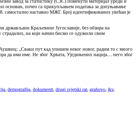
езни завод за статистику (СЗС) поменути материјал уреди и
к био основан, почео са прикупљањем података за допуњавање
2008. самостално наставио МЖГ. Број идентификованих увећан је
или држављани Краљевине Југославије, без обзира на
у страдалих, на који начин бисмо се одужили свим
а Аушвиц: „Сваки пут кад упишем неког новог, радим то с много
 мора да има име. Не због Хрвата, Уједињених нација… него због
ija
,
demografija
,
dokumenti
,
drugi svjetski rat
,
grahovo
,
jkv
,