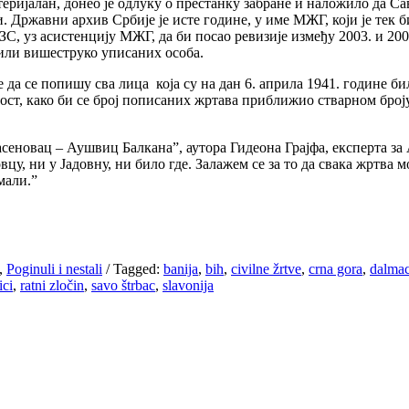
ијалан, донео је одлуку о престанку забране и наложило да Сав
ми. Државни архив Србије је исте године, у име МЖГ, који је те
у СЗС, уз асистенцију МЖГ, да би посао ревизије између 2003. и 
или вишеструко уписаних особа.
 да се попишу сва лица која су на дан 6. априла 1941. године б
ост, како би се број пописаних жртава приближио стварном број
Јасеновац – Аушвиц Балкана”, аутора Гидеона Грајфа, експерта з
вцу, ни у Јадовну, ни било где. Залажем се за то да свака жртва
мали.”
,
Poginuli i nestali
/
Tagged:
banija
,
bih
,
civilne žrtve
,
crna gora
,
dalmac
ici
,
ratni zločin
,
savo štrbac
,
slavonija