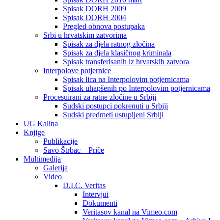
Spisak DORH 2009
Spisak DORH 2004
Pregled obnova postupaka
Srbi u hrvatskim zatvorima
Spisak za djela ratnog zločina
Spisak za djela klasičnog kriminala
Spisak transferisanih iz hrvatskih zatvora
Interpolove potjernice
Spisak lica na Interpolovim potjernicama
Spisak uhapšenih po Interpolovim potjernicama
Procesuirani za ratne zločine u Srbiji
Sudski postupci pokrenuti u Srbiji
Sudski predmeti ustupljeni Srbiji
UG Kalina
Knjige
Publikacije
Savo Štrbac – Priče
Multimedija
Galerija
Video
D.I.C. Veritas
Intervjui
Dokumenti
Veritasov kanal na Vimeo.com