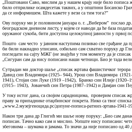
„Поштовани Саво, мислим да у нашем крају није било пописа ж
било отприлике осамдесетак таквих, а у општини Босанско Грах
да се информишем. Шта кажете у вези са тим тога?”
Ову поруку ми је половином јануара о. г. „Вибером” послао др.
београдском дневном листу, у којем се наводи да ће база подат
оружаног сукоба, бити доступна целокупној јавности у првој 
Пошто сам често у јавним наступима позивао све грађане да п
би били накнадно уписани, озбиљно сам схватио поруку др Глиг
погледати на сајту МЖГ (не знајући у том моменту да је списак
„Сигуран сам да нису пописани наши четници. Био је тада вели
Сутрадан ми доктор шаље „списак жртава фашистичког терора са
Давид син Владимира (1925– 944), Урош син Владимира (1921–
1941), Стојан син Луке (1919 –1942), Бранко син Илије (1920–
(1915– 1943), Јованчић син Петра (1987–1942) и Дамјан син Пер
У току истог дана, са својим сарадницима, проверим списак жр
праву за припаднике отаџбинског покрета. Нико са твог списка
„www.2.музејгеноцида.рс/допуне-пописа-ратних-зртава-1941-19
Након три дана др Глигић ми шаље нову поруку: „Био сам данас
пописан. Тачно како сам и мислио. Уопште нису пописани: четни
збеговима – шумама и јамама. То значи да није пописано од 