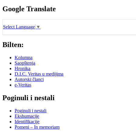
Google Translate
Select Language
▼
Bilten:
Kolumna
Saopštenja
Hronika
D.I.C. Veritas u medijima
Autorski članci
e-Veritas
Poginuli i nestali
Poginuli i nestali
Ekshumacije
Identifikacije
Pomeni – In memoriam