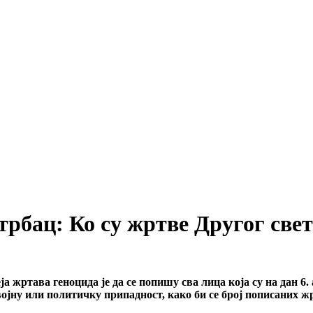
трбац: Ко су жртве Другог свет
ја жртава геноцида је да се попишу сва лица која су на дан 
, војну или политичку припадност, како би се број пописаних