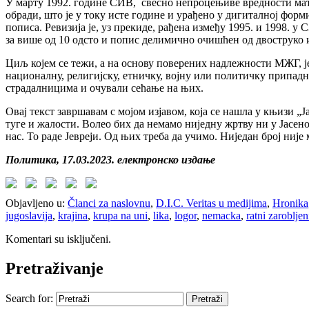
У марту 1992. године СИВ, свесно непроцењиве вредности матер
обради, што је у току исте године и урађено у дигиталној фор
пописа. Ревизија је, уз прекиде, рађена између 1995. и 1998. 
за више од 10 одсто и попис делимично очишћен од двоструко 
Циљ којем се тежи, а на основу поверених надлежности МЖГ, је
националну, религијску, етничку, војну или политичку припадн
страдалницима и очували сећање на њих.
Овај текст завршавам с мојом
изјавом, која се нашла у књизи „
туге и жалости. Волео бих да немамо ниједну жртву ни у Јасено
нас. То раде Јевреји. Од њих треба да учимо. Ниједан број није 
Политика, 17.03.2023. електронско издање
Objavljeno u:
Članci za naslovnu
,
D.I.C. Veritas u medijima
,
Hronika
jugoslavija
,
krajina
,
krupa na uni
,
lika
,
logor
,
nemacka
,
ratni zarobljen
Komentari su isključeni.
Pretraživanje
Search for: