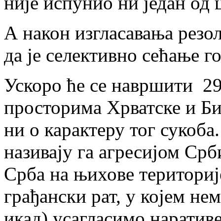
није испунио ни један од 
А након изгласавања резо
да је селективно сећање г
Ускоро ће се навршити 29
просторима Хрватске и Би
ни о карактеру тог сукоба
називају га агресијом Ср
Срба на њихове територије
грађански рат, у којем не
икад) усагласимо наративе