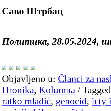
Саво Штрбац
Политика, 28.05.2024, 
Objavljeno u:
Članci za na
Hronika
,
Kolumna
/
Tagged
ratko mladić
,
genocid
,
icty 