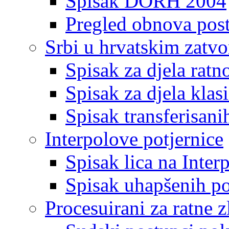
Spisak DORH 2004
Pregled obnova pos
Srbi u hrvatskim zatv
Spisak za djela ratn
Spisak za djela klas
Spisak transferisani
Interpolove potjernice
Spisak lica na Inte
Spisak uhapšenih po
Procesuirani za ratne z