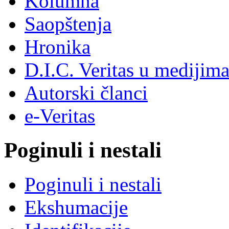
Kolumna
Saopštenja
Hronika
D.I.C. Veritas u medijim
Autorski članci
e-Veritas
Poginuli i nestali
Poginuli i nestali
Ekshumacije