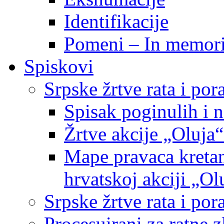
Identifikacije
Pomeni – In memor
Spiskovi
Srpske žrtve rata i po
Spisak poginulih i n
Žrtve akcije „Oluja“
Mape pravaca kretan
hrvatskoj akciji „Ol
Srpske žrtve rata i p
Procesuirani za ratne 