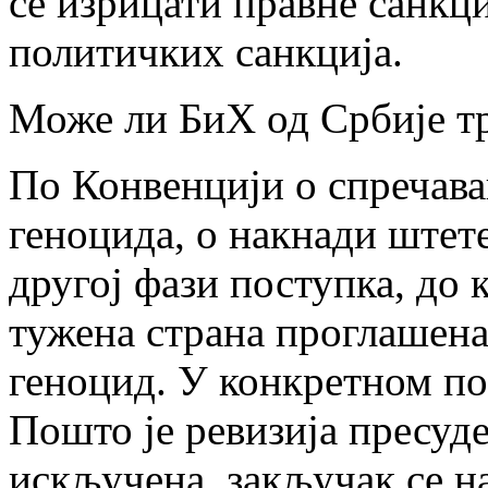
се изрицати правне санкц
политичких санкција.
Може ли БиХ од Србије т
По Конвенцији о спречав
геноцида, о накнади штет
другој фази поступка, до 
тужена страна проглашен
геноцид. У конкретном пос
Пошто је ревизија пресуде
искључена, закључак се н