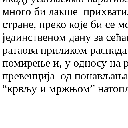
много би лакше прихватил
стране, преко које би се 
јединственом дану за сећа
ратаова приликом распада
помирење и, у односу на 
превенција од понављања
“крвљу и мржњом” натоп