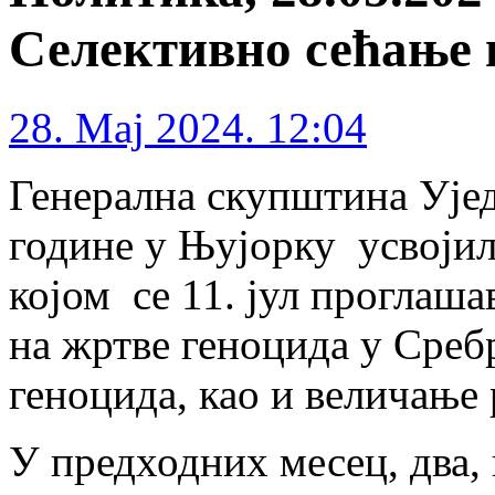
Селективно сећање г
28. Maj 2024. 12:04
Генерална скупштина Ујед
године у Њујорку усвојил
којом се 11. јул проглаш
на жртве геноцида у Среб
геноцида, као и величање
У предходних месец, два, 