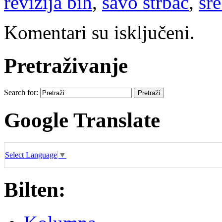
revizija bih
,
savo štrbac
,
sr
Komentari su isključeni.
Pretraživanje
Search for:
Google Translate
Select Language
▼
Bilten: