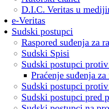
D.I.C. Veritas u medij
e-Veritas
Sudski postupci
Raspored suđenja za ra
Sudski Spisi
Sudski postupci proti
Praćenje suđenja za 
Sudski postupci proti
Sudski postupci pred 
Sudski postupci na pro