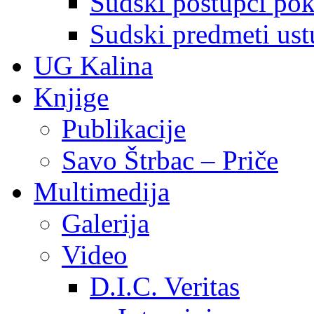
Sudski postupci pokr
Sudski predmeti ustu
UG Kalina
Knjige
Publikacije
Savo Štrbac – Priče
Multimedija
Galerija
Video
D.I.C. Veritas