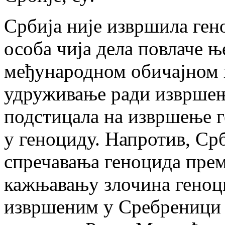
Србија није извршила ген
особа чија дела повлаче 
међународном обичајном 
удруживање ради извршења
подстицала на извршење г
у геноциду. Напротив, Ср
спречавања геноцида прем
кажњавању злочина геноци
извршеним у Сребреници у