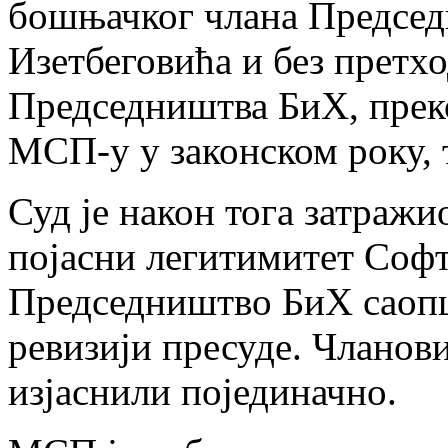
бошњачког члана Предсе
Изетбеговића и без претх
Председништва БиХ, преко
МСП-у у законском року, т
Суд је након тога затражи
појасни легитимитет Софти
Председништво БиХ саопш
ревизији пресуде. Чланов
изјаснили појединачно.