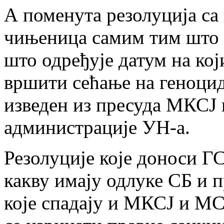
А поменута резолуција са 
чињеница самим тим што 
што одређује датум на кој
вршити сећање на геноцид
изведен из пресуда МКСЈ
администрације УН-а.
Резолуције које доноси Г
какву имају одлуке СБ и 
које спадају и МКСЈ и МС