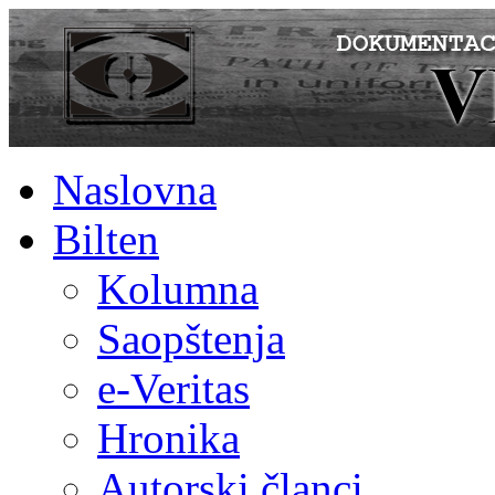
Naslovna
Bilten
Kolumna
Saopštenja
e-Veritas
Hronika
Autorski članci