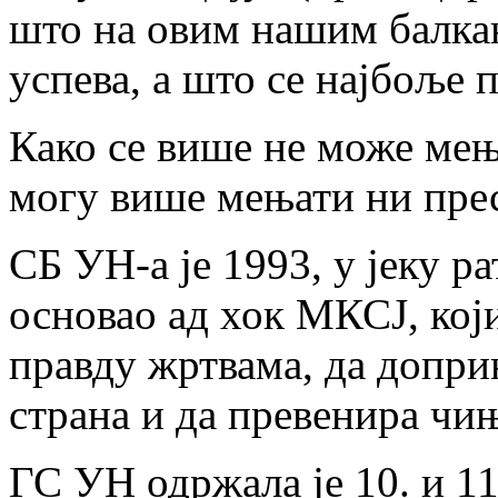
што на овим нашим балка
успева, а што се најбоље 
Како се више не може мењ
могу више мењати ни пре
СБ УН-а је 1993, у јеку р
основао ад хок МКСЈ, који
правду жртвама, да допр
страна и да превенира чи
ГС УН одржала је 10. и 11