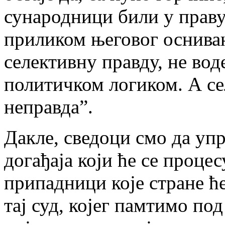
сународници били у праву
приликом његовог оснивањ
селективну правду, не вод
политичком логиком. А се
неправда”.
Дакле, сведоци смо да у
догађаја који ће се проце
припадници које стране ћ
тај суд, којег памтимо по