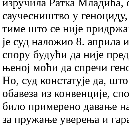
изручила Ратка Младића, 
саучесништво у геноциду,
тиме што се није придржа
је суд наложио 8. априла 
спору будући да није пред
њеној моћи да спречи ген
Но, суд констатује да, шт
обавеза из конвенције, сп
било примерено давање на
за пружање уверења и гар