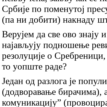
Србије по поменутој пре
(па ни добити) накнаду шт
Верујем да све ово знају 
најављују подношење реви
резолуције о Сребреници,
то уопште раде?
Један од разлога је попул
(додворавање бирачима), а
комуникацију” (провоцира