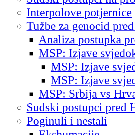
Interpolove potjernice
Tužbe za genocid pre
Analiza postupka p
MSP: Izjave svjedo
MSP: Izjave svje
MSP: Izjave svje
MSP: Srbija vs Hrva
Sudski postupci pred 
Poginuli i nestali
Ekshumacije