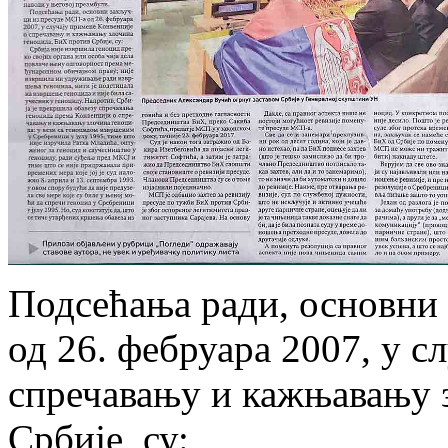
Подсећања ради, основни
од 26. фебруара 2007, у с
спречавању и кажњавању 
Србије, су: