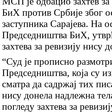
МСП је одбацио захтев за
БиХ против Србије због о
заступника Сарајева. На 
Председништва БиХ, утвр
захтева за ревизију нису 
“Суд је прописно размот
Председништва, која су и
сматра да садржај тих пис
нису донела надлежна тела
погледу захтева за ревизи