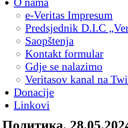
O nama
e-Veritas Impresum
Predsjednik D.I.C „Ver
Saopštenja
Kontakt formular
Gdje se nalazimo
Veritasov kanal na Twi
Donacije
Linkovi
Политика, 28.05.20