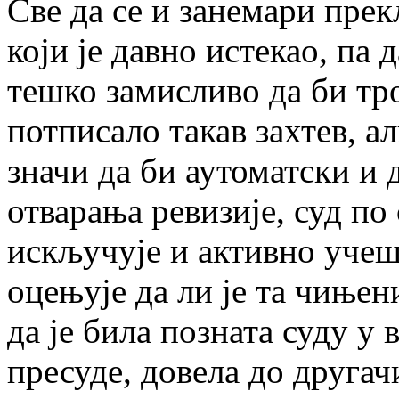
Све да се и занемари прек
који је давно истекао, па 
тешко замисливо да би т
потписало такав захтев, ал
значи да би аутоматски и 
отварања ревизије, суд по
искључује и активно учеш
оцењује да ли је та чињени
да је била позната суду 
пресуде, довела до другач