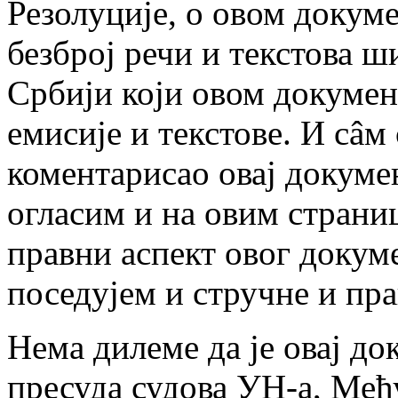
Резолуције, о овом докуме
безброј речи и текстова ш
Србији који овом докумен
емисије и текстове. И сâм
коментарисао овај докумен
огласим и на овим страни
правни аспект овог докуме
поседујем и стручне и пр
Нема дилеме да је овај д
пресуда судова УН-а, Међ