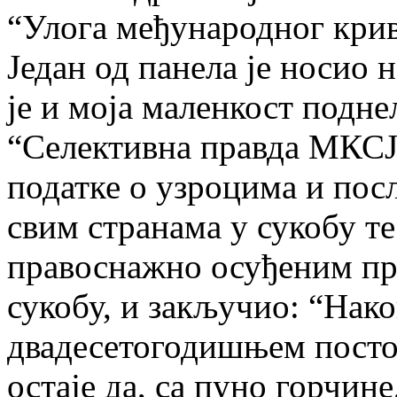
“Улога међународног кри
Један од панела је носио н
је и моја маленкост подне
“Селективна правда МКСЈ”
податке о узроцима и пос
свим странама у сукобу т
правоснажно осуђеним пр
сукобу, и закључио: “Нако
двадесетогодишњем посто
остаје да, са пуно горчине