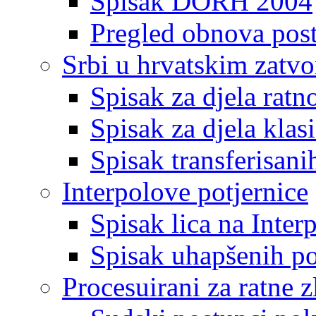
Spisak DORH 2004
Pregled obnova pos
Srbi u hrvatskim zatv
Spisak za djela ratn
Spisak za djela klas
Spisak transferisani
Interpolove potjernice
Spisak lica na Inte
Spisak uhapšenih po
Procesuirani za ratne z