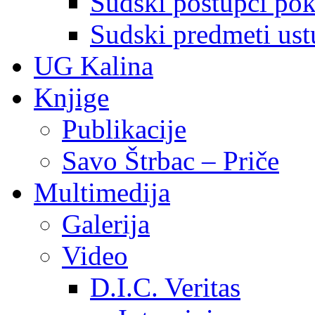
Sudski postupci pokr
Sudski predmeti ustu
UG Kalina
Knjige
Publikacije
Savo Štrbac – Priče
Multimedija
Galerija
Video
D.I.C. Veritas