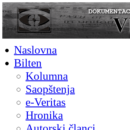
Naslovna
Bilten
Kolumna
Saopštenja
e-Veritas
Hronika
Autorski članci