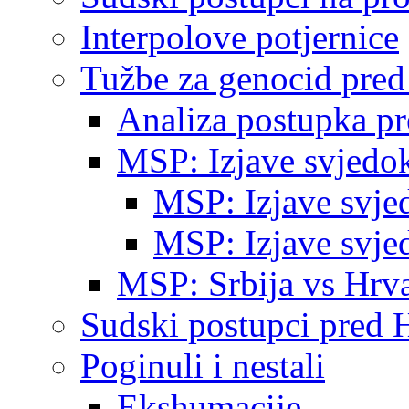
Interpolove potjernice
Tužbe za genocid pre
Analiza postupka p
MSP: Izjave svjedo
MSP: Izjave svje
MSP: Izjave svje
MSP: Srbija vs Hrva
Sudski postupci pred 
Poginuli i nestali
Ekshumacije