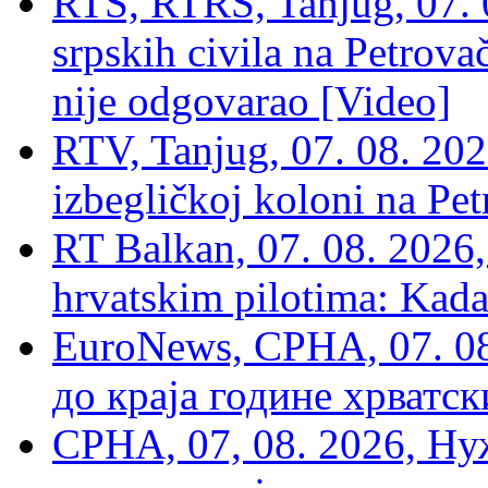
RTS, RTRS, Tanjug, 07. 0
srpskih civila na Petrovač
nije odgovarao [Video]
RTV, Tanjug, 07. 08. 2026
izbegličkoj koloni na Pet
RT Balkan, 07. 08. 2026,
hrvatskim pilotima: Kada
EuroNews, СРНА, 07. 0
до краја године хрватс
СРНА, 07, 08. 2026, Ну