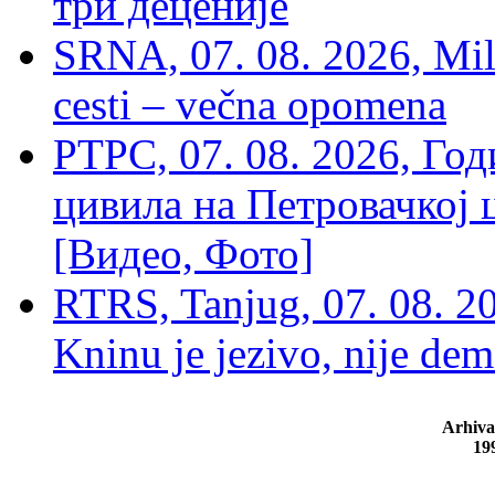
три деценије
SRNA, 07. 08. 2026, Mil
cesti – večna opomena
РТРС, 07. 08. 2026, Г
цивила на Петровачкој ц
[Видео, Фото]
RTRS, Tanjug, 07. 08. 2
Kninu je jezivo, nije dem
Arhiva
19