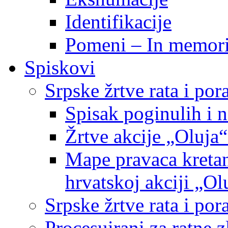
Identifikacije
Pomeni – In memor
Spiskovi
Srpske žrtve rata i po
Spisak poginulih i n
Žrtve akcije „Oluja“
Mape pravaca kretan
hrvatskoj akciji „Ol
Srpske žrtve rata i p
Procesuirani za ratne 