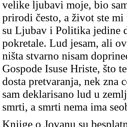
velike ljubavi moje, bio s
prirodi često, a život ste m
su Ljubav i Politika jedine 
pokretale. Lud jesam, ali ov
ništa stvarno nisam doprine
Gospode Isuse Hriste, što t
dosta pretvaranja, nek zna 
sam deklarisano lud u zemlj
smrti, a smrti nema ima seo
Knjige o Jovanu su besplatn