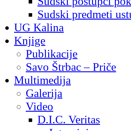
Sudski postupci pokr
Sudski predmeti ustu
UG Kalina
Knjige
Publikacije
Savo Štrbac – Priče
Multimedija
Galerija
Video
D.I.C. Veritas