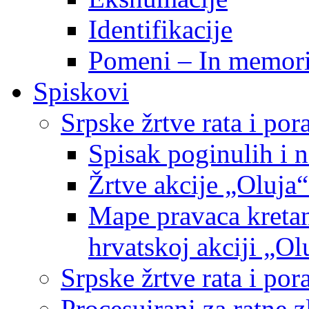
Identifikacije
Pomeni – In memor
Spiskovi
Srpske žrtve rata i po
Spisak poginulih i n
Žrtve akcije „Oluja“
Mape pravaca kretan
hrvatskoj akciji „Ol
Srpske žrtve rata i p
Procesuirani za ratne 