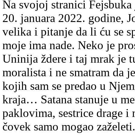
Na svojoj stranici Fejsbuka 
20. januara 2022. godine, J
velika i pitanje da li ću se s
moje ima nade. Neko je pros
Uninija ždere i taj mrak je
moralista i ne smatram da je
kojih sam se predao u Njemu
kraja… Satana stanuje u men
paklovima, sestrice drage i mi
čovek samo mogao zaželeti. 