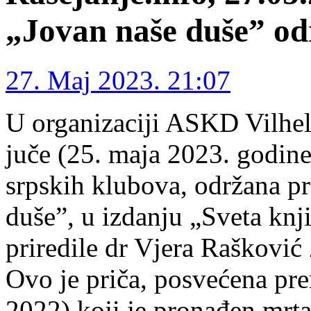
„Jovan naše duše” od
27. Maj 2023. 21:07
U organizaciji ASKD Vilhel
juče (25. maja 2023. godine
srpskih klubova, održana p
duše”, u izdanju „Sveta knj
priredile dr Vjera Rašković
Ovo je priča, posvećena pr
2022) koji je pronađen mrta