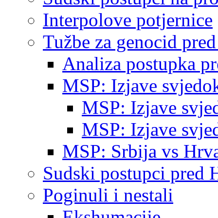
Interpolove potjernice
Tužbe za genocid pre
Analiza postupka p
MSP: Izjave svjedo
MSP: Izjave svje
MSP: Izjave svje
MSP: Srbija vs Hrva
Sudski postupci pred 
Poginuli i nestali
Ekshumacije