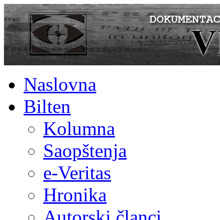
Naslovna
Bilten
Kolumna
Saopštenja
e-Veritas
Hronika
Autorski članci