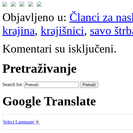
Objavljeno u:
Članci za na
krajina
,
krajišnici
,
savo štrb
Komentari su isključeni.
Pretraživanje
Search for:
Google Translate
Select Language
▼