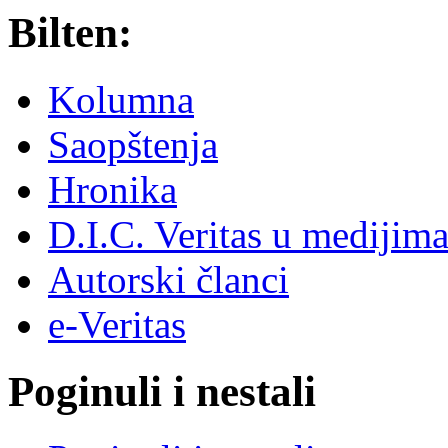
Bilten:
Kolumna
Saopštenja
Hronika
D.I.C. Veritas u medijim
Autorski članci
e-Veritas
Poginuli i nestali