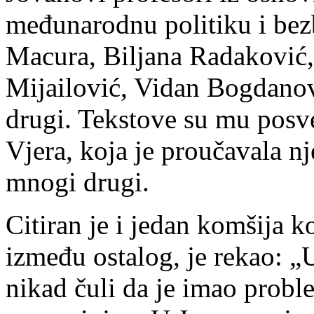
međunarodnu politiku i bez
Macura, Biljana Radaković,
Mijailović, Vidan Bogdanov
drugi. Tekstove su mu posveti
Vjera, koja je proučavala n
mnogi drugi.
Citiran je i jedan komšija ko
između ostalog, je rekao: „
nikad čuli da je imao probl