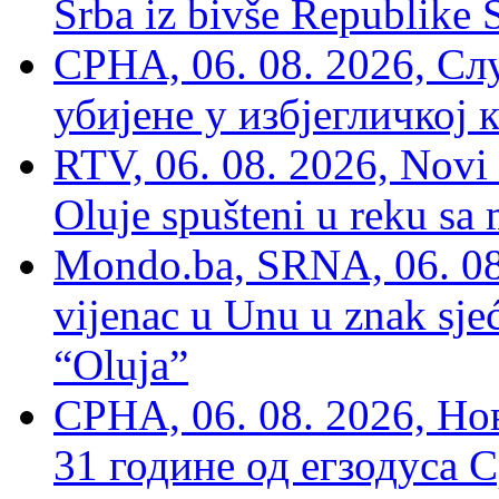
Srba iz bivše Republike 
СРНА, 06. 08. 2026, Сл
убијене у избјегличкој 
RTV, 06. 08. 2026, Novi 
Oluje spušteni u reku sa
Mondo.ba, SRNA, 06. 08
vijenac u Unu u znak sjeć
“Oluja”
СРНА, 06. 08. 2026, Н
31 године од егзодуса С