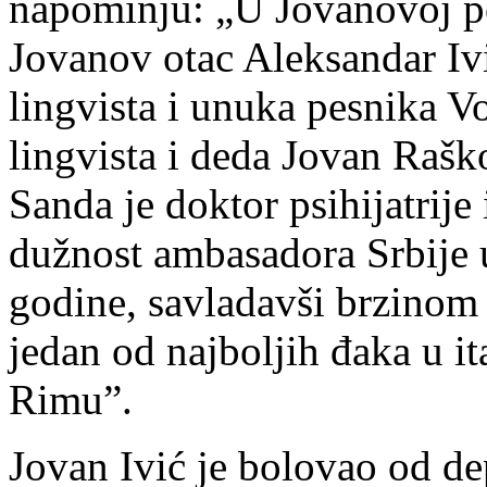
napominju: „U Jovanovoj por
Jovanov otac Aleksandar Ivi
lingvista i unuka pesnika Vo
lingvista i deda Jovan Rašk
Sanda je doktor psihijatrije 
dužnost ambasadora Srbije u 
godine, savladavši brzinom m
jedan od najboljih đaka u it
Rimu”.
Jovan Ivić je bolovao od dep