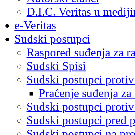
D.I.C. Veritas u medij
e-Veritas
Sudski postupci
Raspored suđenja za ra
Sudski Spisi
Sudski postupci proti
Praćenje suđenja za 
Sudski postupci proti
Sudski postupci pred 
Sudski postupci na pro