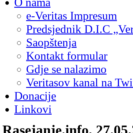
O nama
e-Veritas Impresum
Predsjednik D.I.C „Ver
Saopštenja
Kontakt formular
Gdje se nalazimo
Veritasov kanal na Twi
Donacije
Linkovi
Rasejanje.info, 27.05