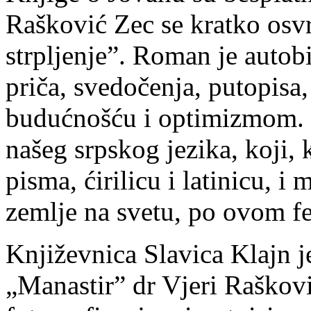
Rašković Zec se kratko osvr
strpljenje”. Roman je autob
priča, svedočenja, putopisa,
budućnošću i optimizmom. 
našeg srpskog jezika, koji, 
pisma, ćirilicu i latinicu, i
zemlje na svetu, po ovom 
Književnica Slavica Klajn j
„Manastir” dr Vjeri Raškovi