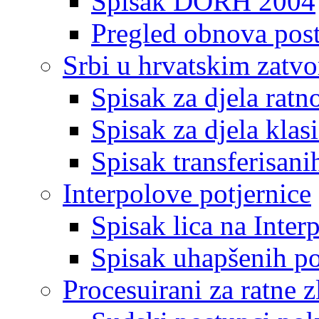
Spisak DORH 2004
Pregled obnova pos
Srbi u hrvatskim zatv
Spisak za djela ratn
Spisak za djela klas
Spisak transferisani
Interpolove potjernice
Spisak lica na Inte
Spisak uhapšenih po
Procesuirani za ratne z