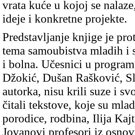
vrata kuće u kojoj se nalaz
ideje i konkretne projekte.
Predstavljanje knjige je pr
tema samoubistva mladih i s
i bolna. Učesnici u progra
Džokić, Dušan Rašković, Sl
autorka, nisu krili suze i s
čitali tekstove, koje su mla
porodice, rodbina, Ilija Kaj
Jovanovi profesori iz osnov