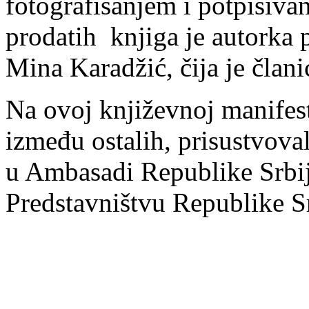
fotografisanjem i potpisivan
prodatih knjiga je autorka
Mina Karadžić, čija je član
Na ovoj književnoj manifest
između ostalih, prisustvova
u Ambasadi Republike Srbij
Predstavništvu Republike S