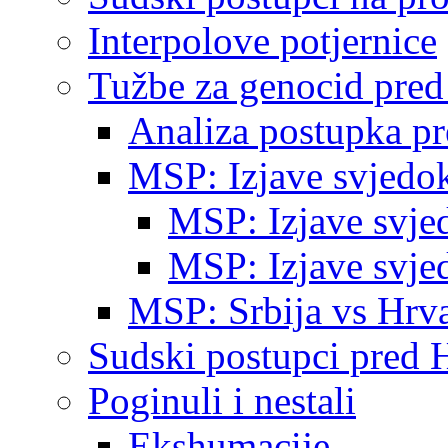
Interpolove potjernice
Tužbe za genocid pre
Analiza postupka p
MSP: Izjave svjedo
MSP: Izjave svje
MSP: Izjave svje
MSP: Srbija vs Hrva
Sudski postupci pred 
Poginuli i nestali
Ekshumacije