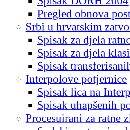
Spisak DORH 2004
Pregled obnova pos
Srbi u hrvatskim zatv
Spisak za djela ratn
Spisak za djela klas
Spisak transferisani
Interpolove potjernice
Spisak lica na Inte
Spisak uhapšenih po
Procesuirani za ratne z