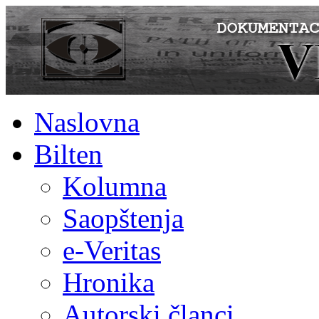
Naslovna
Bilten
Kolumna
Saopštenja
e-Veritas
Hronika
Autorski članci