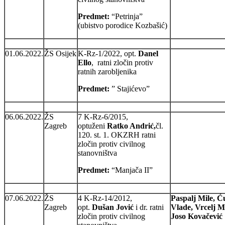
Predmet:
“Petrinja”
(ubistvo porodice Kozbašić)
01.06.2022.
ŽS Osijek
K-Rz-1/2022, opt.
Danel
Ello
, ratni zločin protiv
ratnih zarobljenika
Predmet:
” Stajićevo”
06.06.2022.
ŽS
7 K-Rz-6/2015,
Zagreb
optuženi
Ratko Andrić,
čl.
120. st. 1. OKZRH ratni
zločin protiv civilnog
stanovništva
Predmet:
“Manjača II”
07.06.2022.
ŽS
4 K-Rz-14/2012,
Paspalj Mile, Ć
Zagreb
opt.
Dušan Jović
i dr. ratni
Vlade, Vrcelj M
zločin protiv civilnog
Joso Kovačević