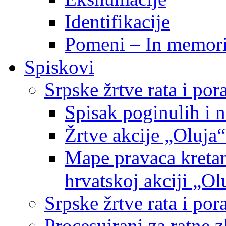
Identifikacije
Pomeni – In memor
Spiskovi
Srpske žrtve rata i po
Spisak poginulih i n
Žrtve akcije „Oluja“
Mape pravaca kretan
hrvatskoj akciji „Ol
Srpske žrtve rata i p
Procesuirani za ratne 