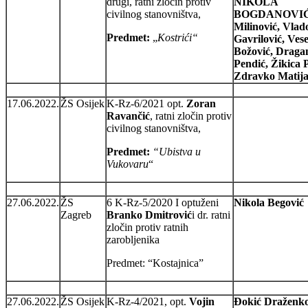
drugi, ratni zločin protiv
NIKOLA
civilnog stanovništva,
BOGDANOVIĆ,
Milinović, Vlad
Predmet:
„
Kostrići“
Gavrilović, Vese
Božović, Draga
Pendić, Žikica 
Zdravko Matija
17.06.2022.
ŽS Osijek
K-Rz-6/2021 opt.
Zoran
Ravančić
, ratni zločin protiv
civilnog stanovništva,
Predmet:
“Ubistva u
Vukovaru
“
27.06.2022.
ŽS
6 K-Rz-5/2020 I optuženi
Nikola Begović
Zagreb
Branko Dmitrović
i dr. ratni
zločin protiv ratnih
zarobljenika
Predmet: “Kostajnica”
27.06.2022.
ŽS Osijek
K-Rz-4/2021, opt.
Vojin
Đokić Draženko