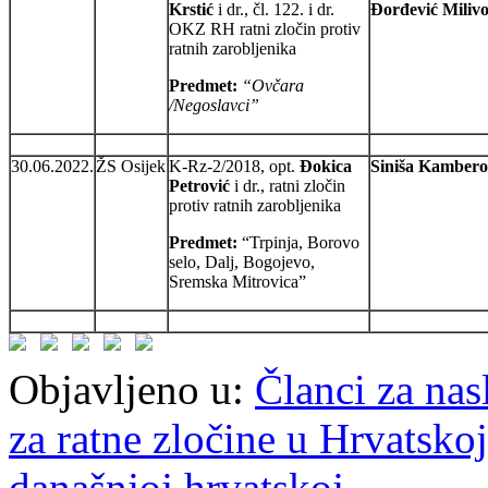
Krstić
i dr., čl. 122. i dr.
Đorđević Milivo
OKZ RH ratni zločin protiv
ratnih zarobljenika
Predmet:
“Ovčara
/Negoslavci”
30.06.2022.
ŽS Osijek
K-Rz-2/2018, opt.
Đokica
Siniša Kambero
Petrović
i dr., ratni zločin
protiv ratnih zarobljenika
Predmet:
“Trpinja, Borovo
selo, Dalj, Bogojevo,
Sremska Mitrovica”
Objavljeno u:
Članci za na
za ratne zločine u Hrvatskoj
današnjoj hrvatskoj