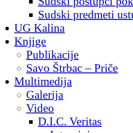
Sudski postupci pokr
Sudski predmeti ustu
UG Kalina
Knjige
Publikacije
Savo Štrbac – Priče
Multimedija
Galerija
Video
D.I.C. Veritas