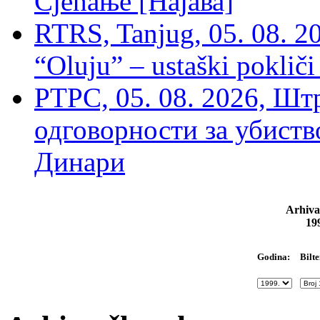
Сјећање [Најава]
RTRS, Tanjug, 05. 08. 20
“Oluju” – ustaški poklič
РТРС, 05. 08. 2026, Шт
одговорности за убиств
Динари
Arhiva
19
Bilte
Godina: