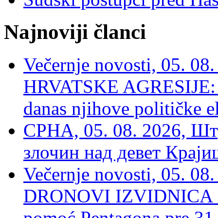
Najnoviji članci
Večernje novosti, 05. 
HRVATSKE AGRESIJE: Hte
danas njihove političke e
СРНА, 05. 08. 2026, Шт
злочин над девет Крај
Večernje novosti, 05.
DRONOVI IZVIDNICA ZA
pomoć Pentagona pre 31