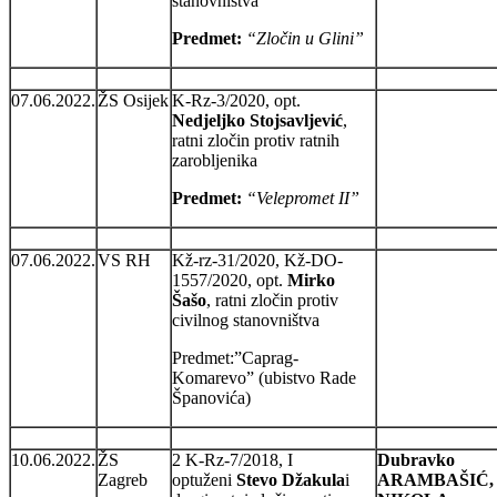
stanovništva
Predmet:
“Zločin u Glini”
07.06.2022.
ŽS Osijek
K-Rz-3/2020, opt.
Nedjeljko Stojsavljević
,
ratni zločin protiv ratnih
zarobljenika
Predmet:
“Velepromet II”
07.06.2022.
VS RH
Kž-rz-31/2020, Kž-DO-
1557/2020, opt.
Mirko
Šašo
, ratni zločin protiv
civilnog stanovništva
Predmet:”Caprag-
Komarevo” (ubistvo Rade
Španovića)
10.06.2022.
ŽS
2 K-Rz-7/2018, I
Dubravko
Zagreb
optuženi
Stevo Džakula
i
ARAMBAŠIĆ,