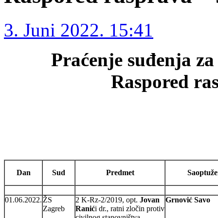
3. Juni 2022. 15:41
Praćenje suđenja za 
Raspored ras
Dan
Sud
Predmet
Saoptuže
01.06.2022.
ŽS
2 K-Rz-2/2019, opt.
Jovan
Grnović Savo
Zagreb
Ranić
i dr., ratni zločin protiv
civilnog stanovništva