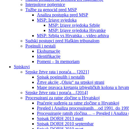
Interpolove potjernice
Tužbe za genocid pred MSP
Analiza postupka pred MSP
MSP: Izjave svjedoka
MSP: Izjave svjedoka Srbije
MSP: Izjave svjedoka Hrvatske
MSP: Srbija vs Hrvatska – video arhiva
Sudski postupci pred Haškim tribunalom
Poginuli i nestali
Ekshumacije
Identifikacije
Pomeni – In memoriam
Spiskovi
Srpske žrtve rata i poraća… [2021]
Spisak poginulih i nestalih
Žrtve akcije „Oluja“ na srpskoj strani
Mape pravaca kretanja izbjegličkih kolona u hrvats
Srpske žrtve rata i poraća…[2014]
Procesuirani za ratne zločine u Hrvatskoj
Praćenje suđenja za ratne zločine u Hrvatskoj
Pregled i Analiza procesuiranih…od 1991. do 1995
Procesuiranje ratnih zločina… – Pregled i Analiza (
Spisak DORH 2013 mart
Spisak DORH 2010 septembar
Spisak DORH 2010 mart