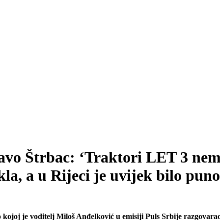
avo Štrbac: ‘Traktori LET 3 nema
la, a u Rijeci je uvijek bilo pun
 o kojoj je voditelj Miloš Anđelković u emisiji Puls Srbije razgo