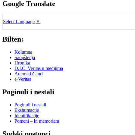
Google Translate
Select Language
▼
Bilten:
Kolumna
Saopštenja
Hronika
D.I.C. Veritas u medijima
Autorski članci
e-Veritas
Poginuli i nestali
Poginuli i nestali
Ekshumacije
Identifikacije
Pomeni – In memoriam
Sudski postupci