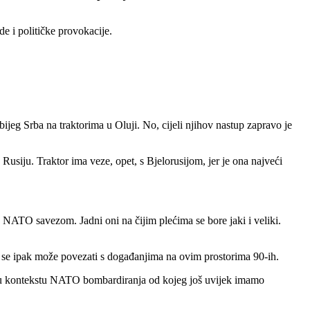
de i političke provokacije.
.
ijeg Srba na traktorima u Oluji. No, cijeli njihov nastup zapravo je
Rusiju. Traktor ima veze, opet, s Bjelorusijom, jer je ona najveći
 s NATO savezom. Jadni oni na čijim plećima se bore jaki i veliki.
ja se ipak može povezati s događanjima na ovim prostorima 90-ih.
de u kontekstu NATO bombardiranja od kojeg još uvijek imamo