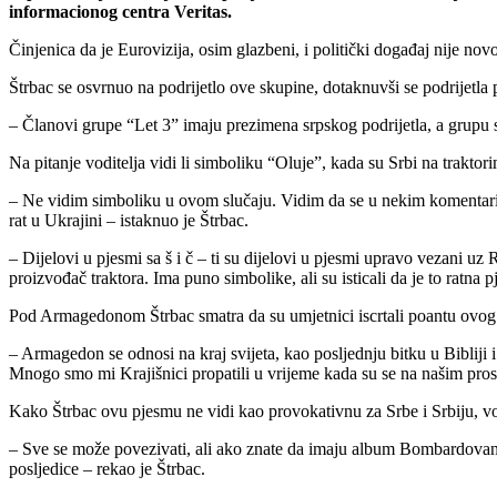
informacionog centra Veritas.
Činjenica da je Eurovizija, osim glazbeni, i politički događaj nije nov
Štrbac se osvrnuo na podrijetlo ove skupine, dotaknuvši se podrijetla 
– Članovi grupe “Let 3” imaju prezimena srpskog podrijetla, a grupu su
Na pitanje voditelja vidi li simboliku “Oluje”, kada su Srbi na trakto
– Ne vidim simboliku u ovom slučaju. Vidim da se u nekim komentarima 
rat u Ukrajini – istaknuo je Štrbac.
– Dijelovi u pjesmi sa š i č – ti su dijelovi u pjesmi upravo vezani u
proizvođač traktora. Ima puno simbolike, ali su isticali da je to ratna
Pod Armagedonom Štrbac smatra da su umjetnici iscrtali poantu ovog
– Armagedon se odnosi na kraj svijeta, kao posljednju bitku u Bibliji i
Mnogo smo mi Krajišnici propatili u vrijeme kada su se na našim prost
Kako Štrbac ovu pjesmu ne vidi kao provokativnu za Srbe i Srbiju, vod
– Sve se može povezivati, ali ako znate da imaju album Bombardovan
posljedice – rekao je Štrbac.