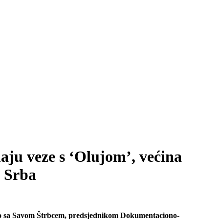
ju veze s ‘Olujom’, većina
o Srba
varao sa Savom Štrbcem, predsjednikom Dokumentaciono-