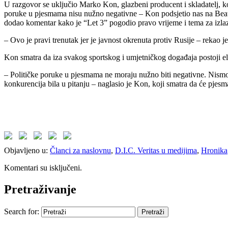
U razgovor se uključio Marko Kon, glazbeni producent i skladatelj, ko
poruke u pjesmama nisu nužno negativne – Kon podsjetio nas na Beatlese
dodao komentar kako je “Let 3” pogodio pravo vrijeme i tema za izl
– Ovo je pravi trenutak jer je javnost okrenuta protiv Rusije – rekao je
Kon smatra da iza svakog sportskog i umjetničkog događaja postoji ele
– Političke poruke u pjesmama ne moraju nužno biti negativne. Nismo 
konkurencija bila u pitanju – naglasio je Kon, koji smatra da će pje
Objavljeno u:
Članci za naslovnu
,
D.I.C. Veritas u medijima
,
Hronika
Komentari su isključeni.
Pretraživanje
Search for: