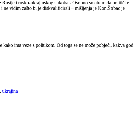
nje Rusije i rusko-ukrajinskog sukoba.- Osobno smatram da političke
e vidim zašto bi je diskvalificirali – mišljenja je Kon.Štrbac je
 te kako ima veze s politikom. Od toga se ne može pobjeći, kakva god
,
ukrajina