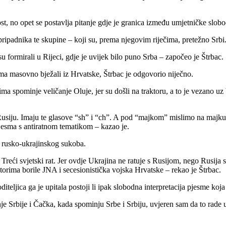
ost, no opet se postavlja pitanje gdje je granica između umjetničke slobo
pripadnika te skupine – koji su, prema njegovim riječima, pretežno Srbi
 formirali u Rijeci, gdje je uvijek bilo puno Srba – započeo je Štrbac.
rima masovno bježali iz Hrvatske, Štrbac je odgovorio niječno.
spominje veličanje Oluje, jer su došli na traktoru, a to je vezano uz b
z Rusiju. Imaju te glasove “sh” i “ch”. A pod “majkom” mislimo na majku 
 pjesma s antiratnom tematikom – kazao je.
 rusko-ukrajinskog sukoba.
 Treći svjetski rat. Jer ovdje Ukrajina ne ratuje s Rusijom, nego Rusija
orima borile JNA i secesionistička vojska Hrvatske – rekao je Štrbac.
iteljica ga je upitala postoji li ipak slobodna interpretacija pjesme ko
je Srbije i Čačka, kada spominju Srbe i Srbiju, uvjeren sam da to ra