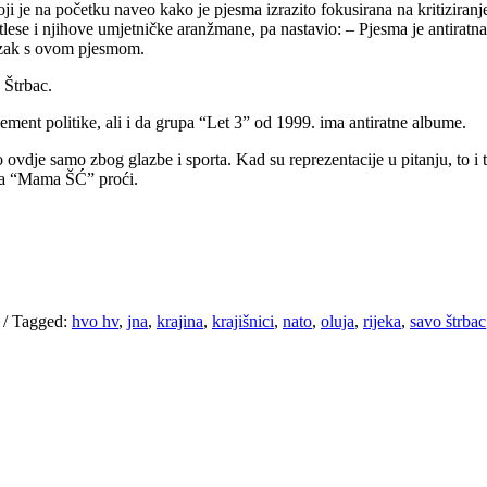
ji je na početku naveo kako je pjesma izrazito fokusirana na kritizira
 i njihove umjetničke aranžmane, pa nastavio: – Pjesma je antiratna i n
azak s ovom pjesmom.
 Štrbac.
ment politike, ali i da grupa “Let 3” od 1999. ima antiratne albume.
ovdje samo zbog glazbe i sporta. Kad su reprezentacije u pitanju, to i
sma “Mama ŠĆ” proći.
/
Tagged:
hvo hv
,
jna
,
krajina
,
krajišnici
,
nato
,
oluja
,
rijeka
,
savo štrbac