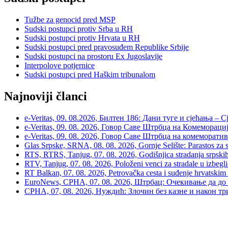
Tužbe za genocid pred MSP
Sudski postupci protiv Srba u RH
Sudski postupci protiv Hrvata u RH
Sudski postupci pred pravosuđem Republike Srbije
Sudski postupci na prostoru Ex Jugoslavije
Interpolove potjernice
Sudski postupci pred Haškim tribunalom
Najnoviji članci
e-Veritas, 09. 08.2026, Билтен 186: Дани туге и сјећања –
e-Veritas, 09. 08. 2026, Говор Саве Штрбца на Комеморациј
e-Veritas, 09. 08. 2026, Говор Саве Штрбца на комеморати
Glas Srpske, SRNA, 08. 08. 2026, Gornje Selište: Parastos za sr
RTS, RTRS, Tanjug, 07. 08. 2026, Godišnjica stradanja srpskih c
RTV, Tanjug, 07. 08. 2026, Položeni venci za stradale u izbegli
RT Balkan, 07. 08. 2026, Petrovačka cesta i suđenje hrvatskim
EuroNews, СРНА, 07. 08. 2026, Штрбац: Очекивање да до 
СРНА, 07, 08. 2026, Нуждић: Злочин без казне и након тр