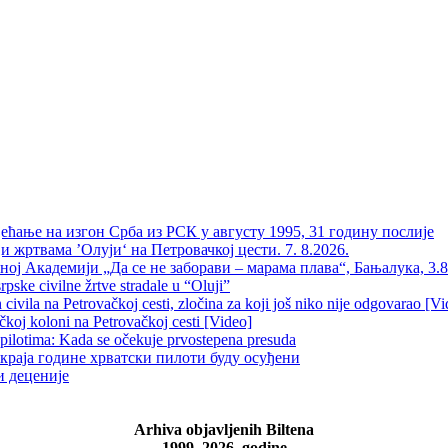
 Сјећање на изгон Срба из РСК у августу 1995, 31 годину послије
и жртвама ’Олуји‘ на Петровачкој цести. 7. 8.2026.
вној Академији „Да се не заборави – марама плава“, Бањалука, 3.8
pske civilne žrtve stradale u “Oluji”
ivila na Petrovačkoj cesti, zločina za koji još niko nije odgovarao [Vi
čkoj koloni na Petrovačkoj cesti [Video]
 pilotima: Kada se očekuje prvostepena presuda
краја године хрватски пилоти буду осуђени
и деценије
Arhiva objavljenih Biltena
1999–2026. godine