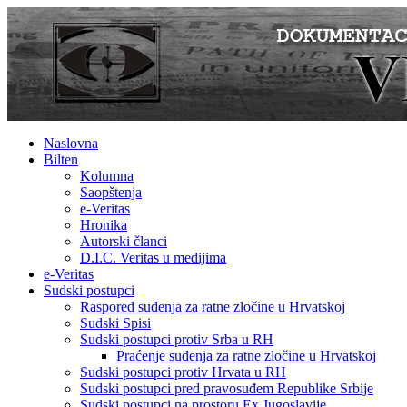
Naslovna
Bilten
Kolumna
Saopštenja
e-Veritas
Hronika
Autorski članci
D.I.C. Veritas u medijima
e-Veritas
Sudski postupci
Raspored suđenja za ratne zločine u Hrvatskoj
Sudski Spisi
Sudski postupci protiv Srba u RH
Praćenje suđenja za ratne zločine u Hrvatskoj
Sudski postupci protiv Hrvata u RH
Sudski postupci pred pravosuđem Republike Srbije
Sudski postupci na prostoru Ex Jugoslavije