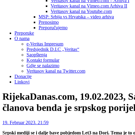
Veritasov kanal na Vimeo.com – Arhiva I
Veritasov kanal na Vimeo.com Arhiva II
Veritasov kanal na Youtube.com
MSP: Srbija vs Hrvatska – video arhiva
Prenosimo
Preporučujemo
Preporuke
O nama
e-Veritas Impresum
Predsjednik D.I.C „Veritas“
Saopštenja
Kontakt formular
Gdje se nalazimo
Veritasov kanal na Twitter.com
Donacije
Linkovi
RijekaDanas.com, 19.02.2023, S
članova benda je srpskog porijek
19. Februar 2023. 21:59
Srpski mediji se i dalje bave pobjedom Let3 na Dori. Tema je to