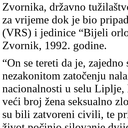
Zvornika, državno tužilaštv
za vrijeme dok je bio prip
(VRS) i jedinice “Bijeli orl
Zvornik, 1992. godine.
“On se tereti da je, zajedn
nezakonitom zatočenju nalaz
nacionalnosti u selu Liplje, 
veći broj žena seksualno zl
su bili zatvoreni civili, te 
život počinio silovanje dvij