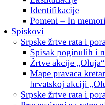
Identifikacije
Pomeni – In memor
Spiskovi
Srpske žrtve rata i po
Spisak poginulih i n
Žrtve akcije „Oluja“
Mape pravaca kretan
hrvatskoj akciji „Ol
Srpske žrtve rata i p
Procesuirani za ratne 