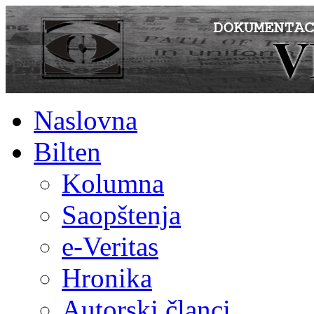
Naslovna
Bilten
Kolumna
Saopštenja
e-Veritas
Hronika
Autorski članci