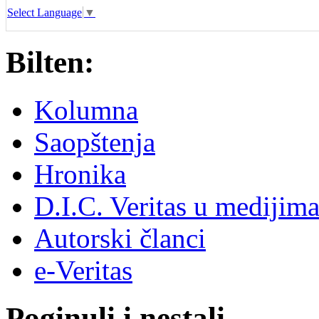
Select Language
▼
Bilten:
Kolumna
Saopštenja
Hronika
D.I.C. Veritas u medijim
Autorski članci
e-Veritas
Poginuli i nestali