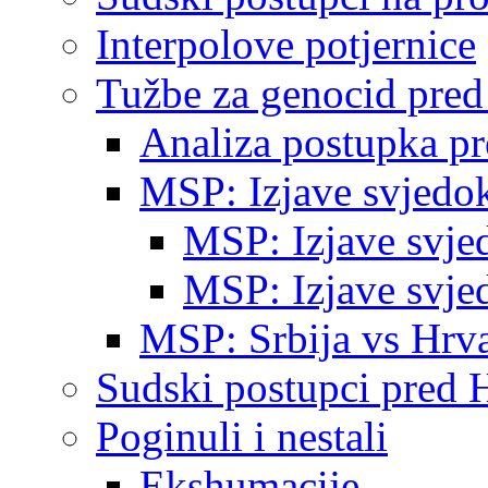
Interpolove potjernice
Tužbe za genocid pre
Analiza postupka p
MSP: Izjave svjedo
MSP: Izjave svje
MSP: Izjave svje
MSP: Srbija vs Hrva
Sudski postupci pred 
Poginuli i nestali
Ekshumacije