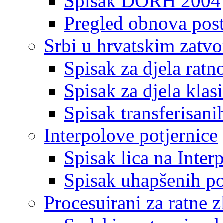
Spisak DORH 2004
Pregled obnova pos
Srbi u hrvatskim zatv
Spisak za djela ratn
Spisak za djela klas
Spisak transferisani
Interpolove potjernice
Spisak lica na Inte
Spisak uhapšenih po
Procesuirani za ratne z