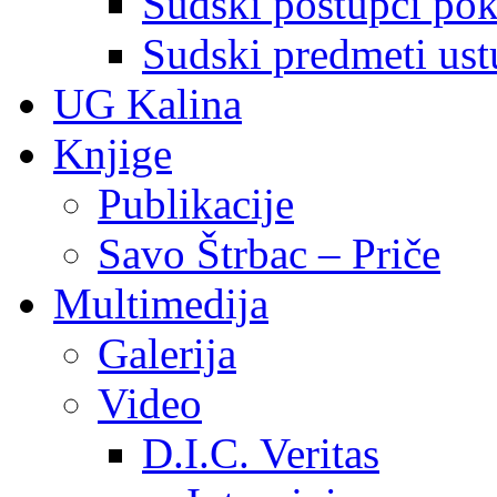
Sudski postupci pokr
Sudski predmeti ustu
UG Kalina
Knjige
Publikacije
Savo Štrbac – Priče
Multimedija
Galerija
Video
D.I.C. Veritas