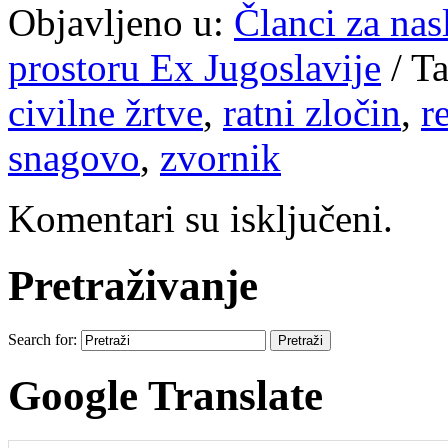
Objavljeno u:
Članci za na
prostoru Ex Jugoslavije
/
Ta
civilne žrtve
,
ratni zločin
,
r
snagovo
,
zvornik
Komentari su isključeni.
Pretraživanje
Search for:
Google Translate