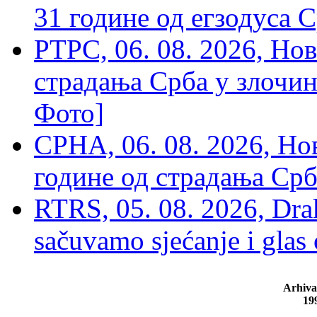
31 године од егзодуса С
РТРС, 06. 08. 2026, Нов
страдања Срба у злочин
Фото]
СРНА, 06. 08. 2026, Н
године од страдања Срб
RTRS, 05. 08. 2026, Drak
sačuvamo sjećanje i glas
Arhiva
19