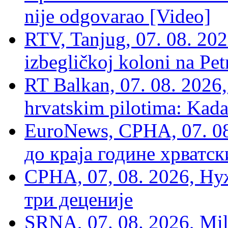
nije odgovarao [Video]
RTV, Tanjug, 07. 08. 2026
izbegličkoj koloni na Pet
RT Balkan, 07. 08. 2026,
hrvatskim pilotima: Kada
EuroNews, СРНА, 07. 0
до краја године хрватс
СРНА, 07, 08. 2026, Ну
три деценије
SRNA, 07. 08. 2026, Mil