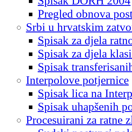
Spisak DORH 2004
Pregled obnova pos
Srbi u hrvatskim zatv
Spisak za djela ratn
Spisak za djela klas
Spisak transferisani
Interpolove potjernice
Spisak lica na Inte
Spisak uhapšenih po
Procesuirani za ratne z