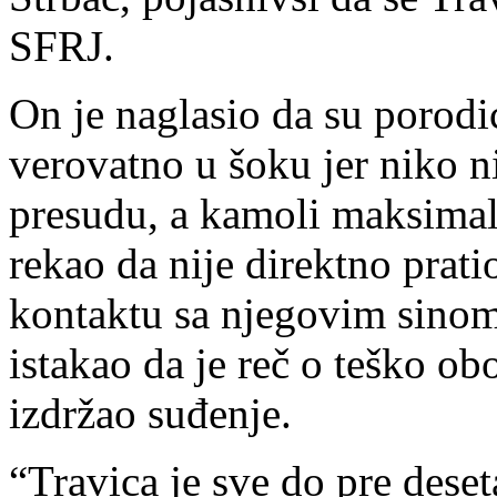
SFRJ.
On je naglasio da su porodi
verovatno u šoku jer niko n
presudu, a kamoli maksimal
rekao da nije direktno prati
kontaktu sa njegovim sinom, 
istakao da je reč o teško ob
izdržao suđenje.
“Travica je sve do pre dese