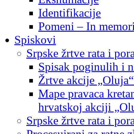
Identifikacije
Pomeni – In memor
Spiskovi
Srpske žrtve rata i po
Spisak poginulih i n
Žrtve akcije „Oluja“
Mape pravaca kretan
hrvatskoj akciji „Ol
Srpske žrtve rata i p
Procesuirani za ratne 