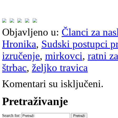
Objavljeno u:
Članci za na
Hronika
,
Sudski postupci p
izručenje
,
mirkovci
,
ratni z
štrbac
,
željko travica
Komentari su isključeni.
Pretraživanje
Search for: