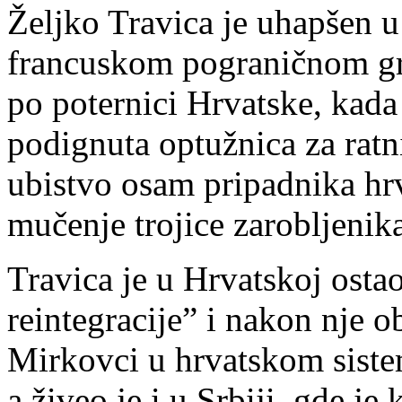
Željko Travica je uhapšen 
francuskom pograničnom gr
po poternici Hrvatske, kada 
podignuta optužnica za ratn
ubistvo osam pripadnika hrv
mučenje trojice zarobljenik
Travica je u Hrvatskoj ostao
reintegracije” i nakon nje 
Mirkovci u hrvatskom siste
a živeo je i u Srbiji, gde j