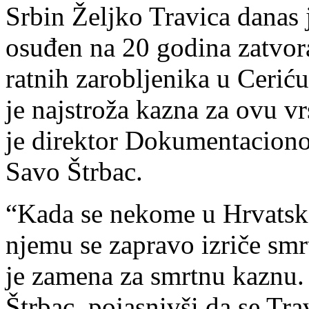
Srbin Željko Travica danas 
osuđen na 20 godina zatvora
ratnih zarobljenika u Cerić
je najstroža kazna za ovu vr
je direktor Dokumentaciono
Savo Štrbac.
“Kada se nekome u Hrvatsko
njemu se zapravo izriče smr
je zamena za smrtnu kaznu. 
Štrbac, pojasnivši da se Tr