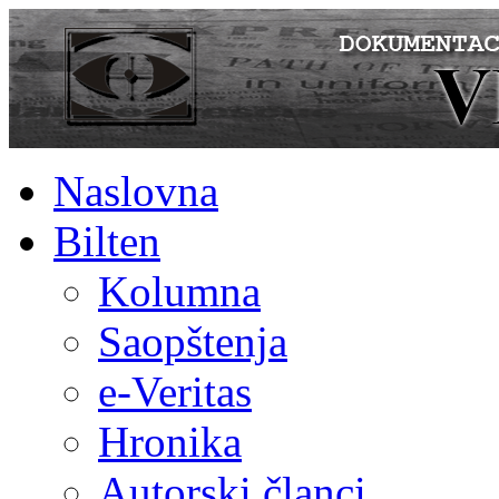
Naslovna
Bilten
Kolumna
Saopštenja
e-Veritas
Hronika
Autorski članci