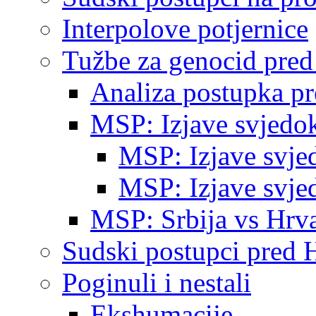
Interpolove potjernice
Tužbe za genocid pre
Analiza postupka p
MSP: Izjave svjedo
MSP: Izjave svje
MSP: Izjave svje
MSP: Srbija vs Hrva
Sudski postupci pred 
Poginuli i nestali
Ekshumacije