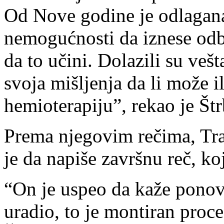
Od Nove godine je odlagana
nemogućnosti da iznese odbr
da to učini. Dolazili su veš
svoja mišljenja da li može 
hemioterapiju”, rekao je Štr
Prema njegovim rečima, Trav
je da napiše završnu reč, ko
“On je uspeo da kaže ponov
uradio, to je montiran proces