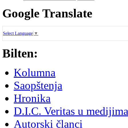
Google Translate
Select Language
▼
Bilten:
Kolumna
Saopštenja
Hronika
D.I.C. Veritas u medijim
Autorski članci