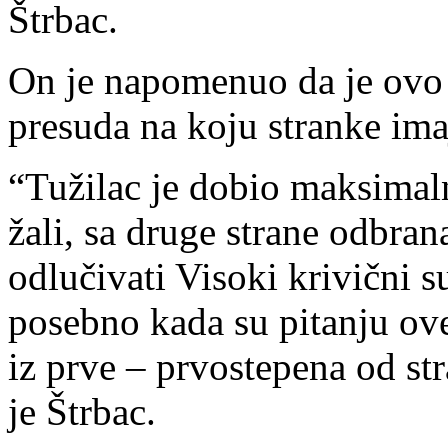
Štrbac.
On je napomenuo da je ovo
presuda na koju stranke ima
“Tužilac je dobio maksimal
žali, sa druge strane odbrana
odlučivati Visoki krivični s
posebno kada su pitanju ov
iz prve – prvostepena od st
je Štrbac.