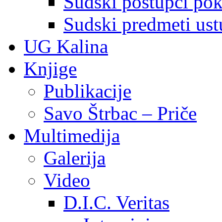
Sudski postupci pokr
Sudski predmeti ustu
UG Kalina
Knjige
Publikacije
Savo Štrbac – Priče
Multimedija
Galerija
Video
D.I.C. Veritas