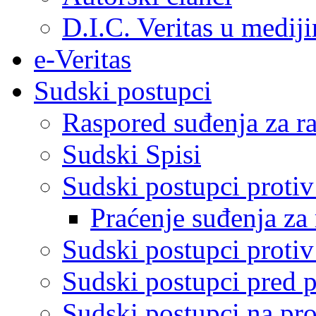
D.I.C. Veritas u medij
e-Veritas
Sudski postupci
Raspored suđenja za ra
Sudski Spisi
Sudski postupci proti
Praćenje suđenja za 
Sudski postupci proti
Sudski postupci pred 
Sudski postupci na pro