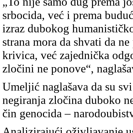
„To nije samo dug prema jo
srbocida, već i prema buduć
izraz dubokog humanističko
strana mora da shvati da ne 
krivica, već zajednička odg
zločini ne ponove“, naglaša
Umeljić naglašava da su svi 
negiranja zločina duboko ne
čin genocida – narodoubist
Analizirajući oživljavanje u