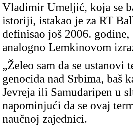
Vladimir Umeljić, koja se 
istoriji, istakao je za RT Ba
definisao još 2006. godine,
analogno Lemkinovom izraz
„Želeo sam da se ustanovi 
genocida nad Srbima, baš ka
Jevreja ili Samudaripen u s
napominjući da se ovaj term
naučnoj zajednici.