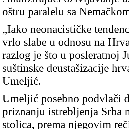
oštru paralelu sa Nemačkom
„Iako neonacističke tendenc
vrlo slabe u odnosu na Hrva
razlog je što u posleratnoj 
suštinske deustašizacije hr
Umeljić.
Umeljić posebno podvlači 
priznanju istrebljenja Srba 
stolica, prema njegovim reč