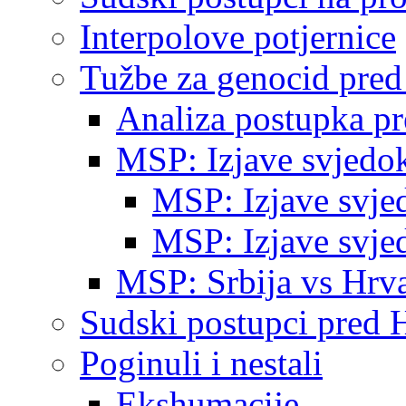
Interpolove potjernice
Tužbe za genocid pre
Analiza postupka p
MSP: Izjave svjedo
MSP: Izjave svje
MSP: Izjave svje
MSP: Srbija vs Hrva
Sudski postupci pred 
Poginuli i nestali
Ekshumacije