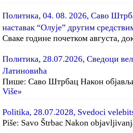
Политика, 04. 08. 2026, Саво Штр
наставак “Олује” другим средстви
Сваке године почетком августа, до
Политика, 28.07.2026, Сведоци вел
Латиновића
Пише: Саво Штрбац На­кон об­ја­вљи­в
Više»
Politika, 28.07.2028, Svedoci velebit
Piše: Savo Štrbac Na­kon ob­ja­vlji­va­nja