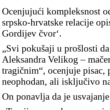
Ocenjujući kompleksnost o
srpsko-hrvatske relacije opi
Gordijev čvor‘.
„Svi pokušaji u prošlosti da 
Aleksandra Velikog – mačem
tragičnim“, ocenjuje pisac, 
neophodan, ali isključivo na
On ponavlja da je usvajanje 