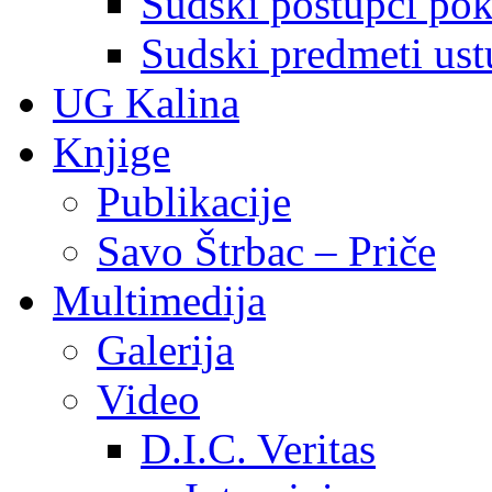
Sudski postupci pokr
Sudski predmeti ustu
UG Kalina
Knjige
Publikacije
Savo Štrbac – Priče
Multimedija
Galerija
Video
D.I.C. Veritas