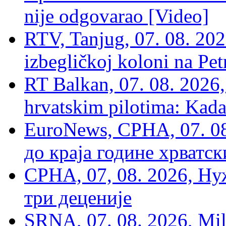
nije odgovarao [Video]
RTV, Tanjug, 07. 08. 2026
izbegličkoj koloni na Pet
RT Balkan, 07. 08. 2026,
hrvatskim pilotima: Kada
EuroNews, СРНА, 07. 0
до краја године хрватс
СРНА, 07, 08. 2026, Ну
три деценије
SRNA, 07. 08. 2026, Mil