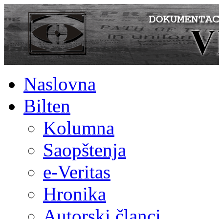
Naslovna
Bilten
Kolumna
Saopštenja
e-Veritas
Hronika
Autorski članci