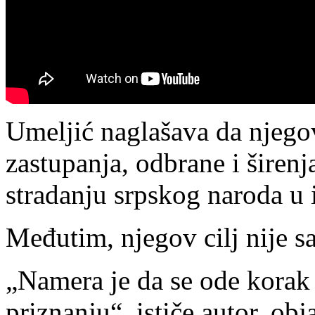
Umeljić naglašava da njegov
zastupanja, odbrane i širenj
stradanju srpskog naroda u i
Međutim, njegov cilj nije 
„Namera je da se ode kora
priznanju“, ističe autor, obj