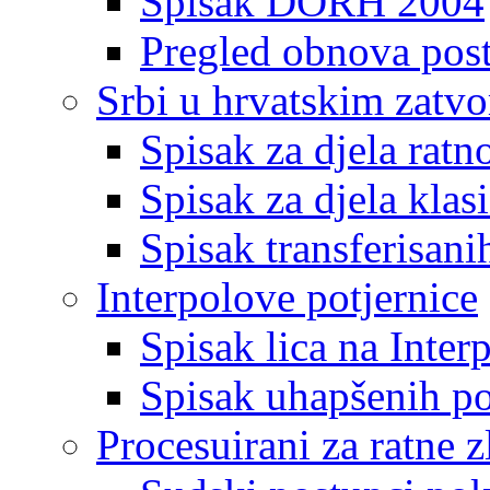
Spisak DORH 2004
Pregled obnova pos
Srbi u hrvatskim zatv
Spisak za djela ratn
Spisak za djela klas
Spisak transferisani
Interpolove potjernice
Spisak lica na Inte
Spisak uhapšenih po
Procesuirani za ratne z