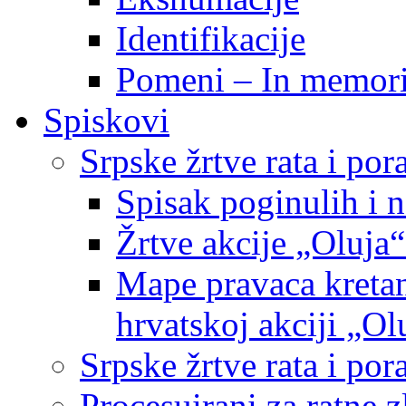
Identifikacije
Pomeni – In memor
Spiskovi
Srpske žrtve rata i po
Spisak poginulih i n
Žrtve akcije „Oluja“
Mape pravaca kretan
hrvatskoj akciji „Ol
Srpske žrtve rata i p
Procesuirani za ratne 