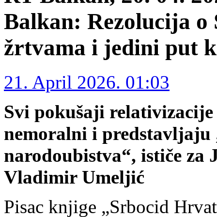
Balkan: Rezolucija o
žrtvama i jedini put k
21. April 2026. 01:03
Svi pokušaji relativizacij
nemoralni i predstavljaju 
narodoubistva“, ističe za
Vladimir Umeljić
Pisac knjige „Srbocid Hrva