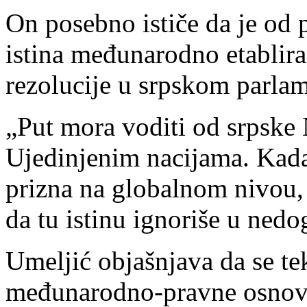
On posebno ističe da je od p
istina međunarodno etablira,
rezolucije u srpskom parla
„Put mora voditi od srpske
Ujedinjenim nacijama. Kada 
prizna na globalnom nivou, 
da tu istinu ignoriše u ned
Umeljić objašnjava da se te
međunarodno-pravne osnove 