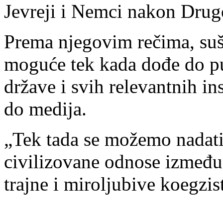
Jevreji i Nemci nakon Drug
Prema njegovim rečima, sušt
moguće tek kada dođe do pu
države i svih relevantnih in
do medija.
„Tek tada se možemo nadati
civilizovane odnose između 
trajne i miroljubive koegzis