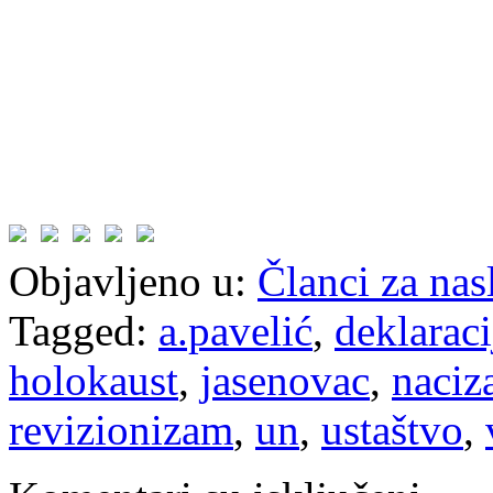
Objavljeno u:
Članci za na
Tagged:
a.pavelić
,
deklaraci
holokaust
,
jasenovac
,
naci
revizionizam
,
un
,
ustaštvo
,