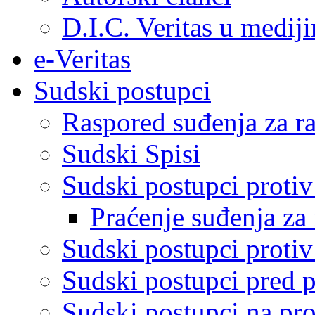
D.I.C. Veritas u medij
e-Veritas
Sudski postupci
Raspored suđenja za ra
Sudski Spisi
Sudski postupci proti
Praćenje suđenja za 
Sudski postupci proti
Sudski postupci pred 
Sudski postupci na pro