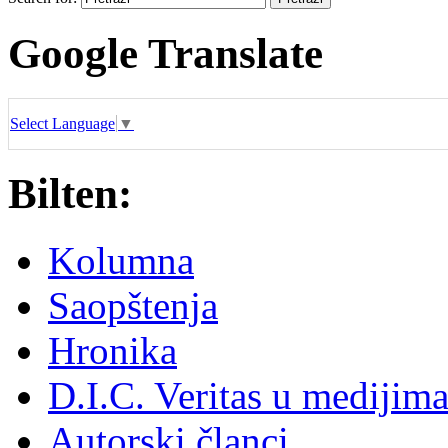
Google Translate
Select Language
▼
Bilten:
Kolumna
Saopštenja
Hronika
D.I.C. Veritas u medijim
Autorski članci