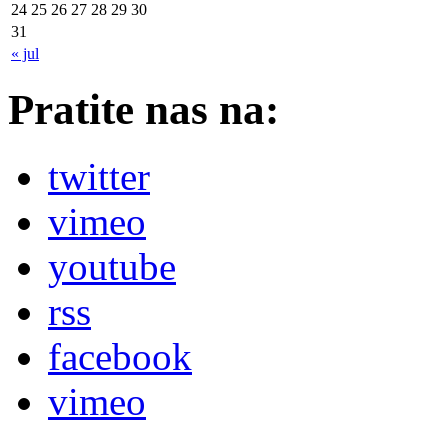
24
25
26
27
28
29
30
31
« jul
Pratite nas na:
twitter
vimeo
youtube
rss
facebook
vimeo