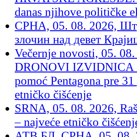
danas njihove političke e
СРНА, 05. 08. 2026, Шт
злочин над девет Крај
Večernje novosti, 05.
DRONOVI IZVIDNICA ZA
pomoć Pentagona pre 31
etničko čišćenje
SRNA, 05. 08. 2026, Rašk
– najveće etničko čišćen
АТВ БЛ, СРНА, 05. 08. 