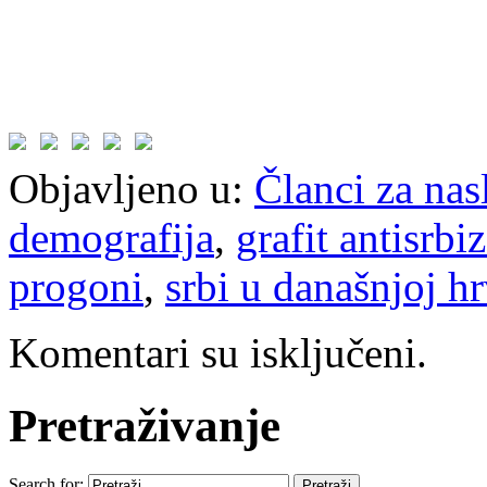
Objavljeno u:
Članci za na
demografija
,
grafit antisrbi
progoni
,
srbi u današnjoj h
Komentari su isključeni.
Pretraživanje
Search for: