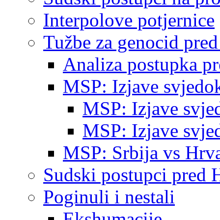
Interpolove potjernice
Tužbe za genocid pre
Analiza postupka p
MSP: Izjave svjedo
MSP: Izjave svje
MSP: Izjave svje
MSP: Srbija vs Hrva
Sudski postupci pred 
Poginuli i nestali
Ekshumacije