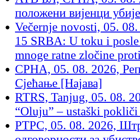
положени вијенци убиј
Večernje novosti, 05. 
15 SRBA: U toku i posle 
mnoge ratne zločine proti
СРНА, 05. 08. 2026, Ре
Сјећање [Најава]
RTRS, Tanjug, 05. 08. 20
“Oluju” – ustaški poklič
РТРС, 05. 08. 2026, Шт
одговорности за убиств