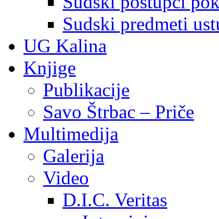
Sudski postupci pokr
Sudski predmeti ustu
UG Kalina
Knjige
Publikacije
Savo Štrbac – Priče
Multimedija
Galerija
Video
D.I.C. Veritas