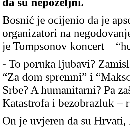
da su nepoželjni.
Bosnić je ocijenio da je aps
organizatori na negodovanj
je Tompsonov koncert – “hum
- To poruka ljubavi? Zamisli
“Za dom spremni” i “Maksov
Srbe? A humanitarni? Pa za
Katastrofa i bezobrazluk – 
On je uvjeren da su Hrvati, 