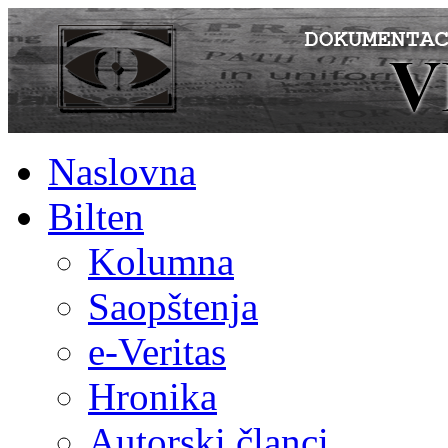
Naslovna
Bilten
Kolumna
Saopštenja
e-Veritas
Hronika
Autorski članci