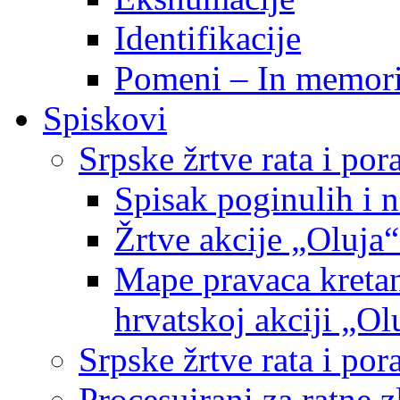
Identifikacije
Pomeni – In memor
Spiskovi
Srpske žrtve rata i po
Spisak poginulih i n
Žrtve akcije „Oluja“
Mape pravaca kretan
hrvatskoj akciji „Ol
Srpske žrtve rata i p
Procesuirani za ratne 