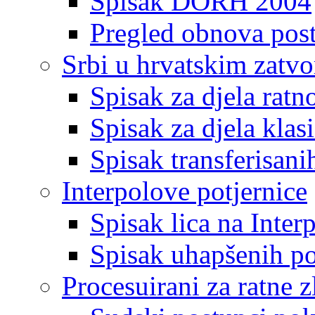
Spisak DORH 2004
Pregled obnova pos
Srbi u hrvatskim zatv
Spisak za djela ratn
Spisak za djela klas
Spisak transferisani
Interpolove potjernice
Spisak lica na Inte
Spisak uhapšenih po
Procesuirani za ratne z