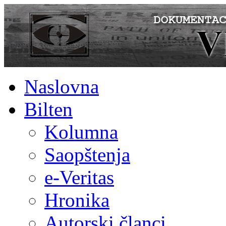
Naslovna
Bilten
Kolumna
Saopštenja
e-Veritas
Hronika
Autorski članci