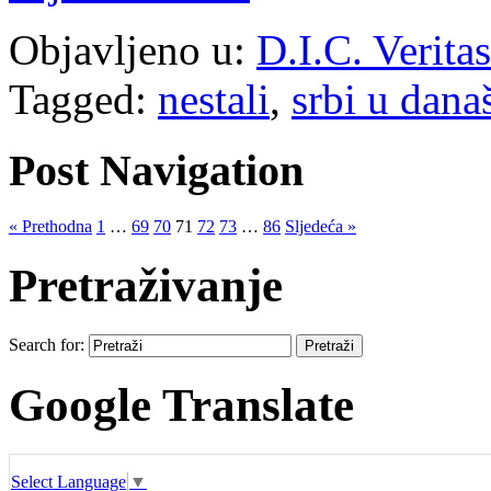
Objavljeno u:
D.I.C. Verita
Tagged:
nestali
,
srbi u dana
Post Navigation
« Prethodna
1
…
69
70
71
72
73
…
86
Sljedeća »
Pretraživanje
Search for:
Google Translate
Select Language
▼