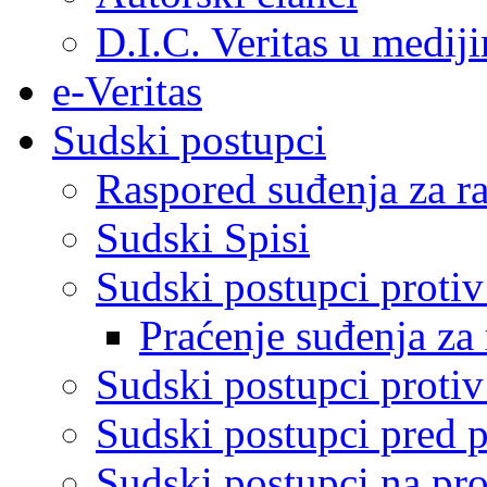
D.I.C. Veritas u medij
e-Veritas
Sudski postupci
Raspored suđenja za ra
Sudski Spisi
Sudski postupci proti
Praćenje suđenja za 
Sudski postupci proti
Sudski postupci pred 
Sudski postupci na pro