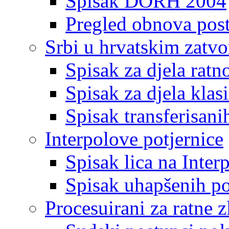
Spisak DORH 2004
Pregled obnova pos
Srbi u hrvatskim zatv
Spisak za djela ratn
Spisak za djela klas
Spisak transferisani
Interpolove potjernice
Spisak lica na Inte
Spisak uhapšenih po
Procesuirani za ratne z