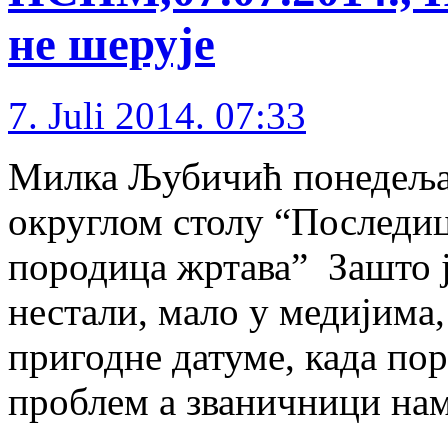
не шерује
7. Juli 2014. 07:33
Милка Љубичић понедељак,
округлом столу “Последиц
породица жртава” Зашто је
нестали, мало у медијима,
пригодне датуме, када пор
проблем а званичници наме
…