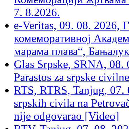
7. 8.2026.
e-Veritas, 09. 08. 2026
комеморативној Академи
марама плава“, Бањалука
Glas Srpske, SRNA, 08. 0
Parastos za srpske civilne
RTS, RTRS, Tanjug, 07. 0
srpskih civila na Petrovač
nije odgovarao [Video]
RTV, Tanjug, 07. 08. 2026