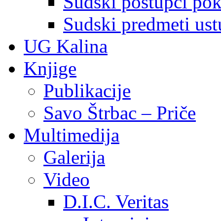
Sudski postupci pokr
Sudski predmeti ustu
UG Kalina
Knjige
Publikacije
Savo Štrbac – Priče
Multimedija
Galerija
Video
D.I.C. Veritas