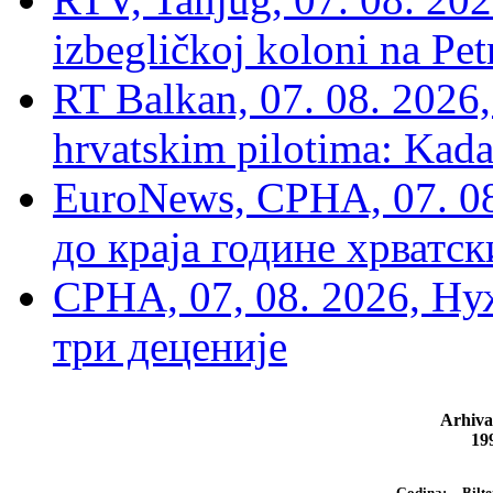
izbegličkoj koloni na Pet
RT Balkan, 07. 08. 2026,
hrvatskim pilotima: Kada
EuroNews, СРНА, 07. 0
до краја године хрватс
СРНА, 07, 08. 2026, Ну
три деценије
Arhiva
19
Bilte
Godina: