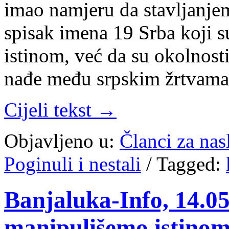
imao namjeru da stavljanje
spisak imena 19 Srba koji s
istinom, već da su okolnosti
nađe među srpskim žrtvama.
Cijeli tekst →
Objavljeno u:
Članci za na
Poginuli i nestali
/
Tagged:
Banjaluka-Info, 14.05
manipulišemo istinom