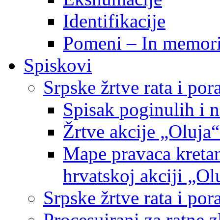
Identifikacije
Pomeni – In memor
Spiskovi
Srpske žrtve rata i po
Spisak poginulih i n
Žrtve akcije „Oluja“
Mape pravaca kretan
hrvatskoj akciji „Ol
Srpske žrtve rata i p
Procesuirani za ratne 