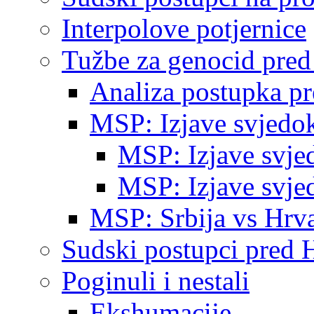
Interpolove potjernice
Tužbe za genocid pre
Analiza postupka p
MSP: Izjave svjedo
MSP: Izjave svje
MSP: Izjave svje
MSP: Srbija vs Hrva
Sudski postupci pred 
Poginuli i nestali
Ekshumacije