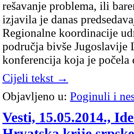
rešavanje problema, ili bar
izjavila je danas predseda
Regionalne koordinacije udr
područja bivše Jugoslavije 
konferencija koja je počela
Cijeli tekst →
Objavljeno u:
Poginuli i nes
Vesti, 15.05.2014., Id
Hrvatska krije srpske