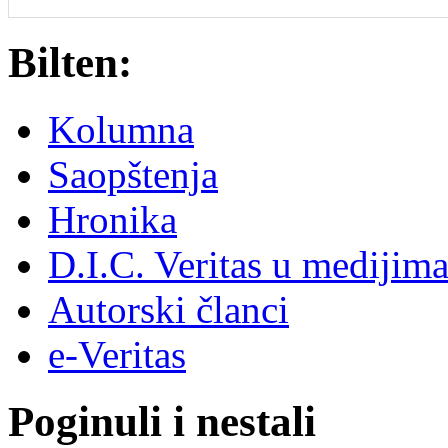
Bilten:
Kolumna
Saopštenja
Hronika
D.I.C. Veritas u medijim
Autorski članci
e-Veritas
Poginuli i nestali