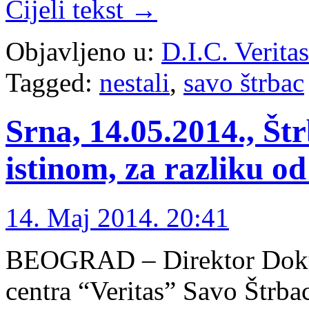
Cijeli tekst →
Objavljeno u:
D.I.C. Verita
Tagged:
nestali
,
savo štrbac
Srna, 14.05.2014., Š
istinom, za razliku o
14. Maj 2014. 20:41
BEOGRAD – Direktor Doku
centra “Veritas” Savo Štrbac