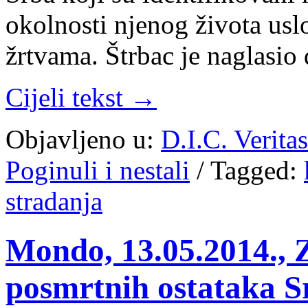
okolnosti njenog života usl
žrtvama. Štrbac je naglasio
Cijeli tekst →
Objavljeno u:
D.I.C. Verita
Poginuli i nestali
/
Tagged:
stradanja
Mondo, 13.05.2014., 
posmrtnih ostataka S