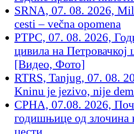
SRNA, 07. 08. 2026, Mil
cesti – večna opomena
РТРС, 07. 08. 2026, Г
цивила на Петровачкој ц
[Видео, Фото]
RTRS, Tanjug, 07. 08. 2
Kninu je jezivo, nije dem
СРНА, 07.08. 2026, По
годишњице од злочина 
цести