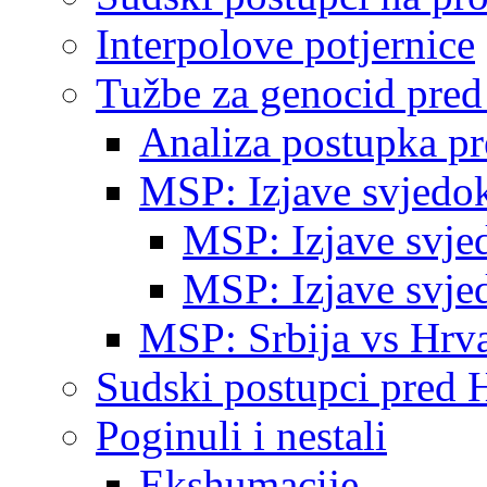
Interpolove potjernice
Tužbe za genocid pre
Analiza postupka p
MSP: Izjave svjedo
MSP: Izjave svje
MSP: Izjave svje
MSP: Srbija vs Hrva
Sudski postupci pred 
Poginuli i nestali
Ekshumacije