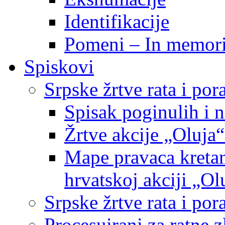
Identifikacije
Pomeni – In memor
Spiskovi
Srpske žrtve rata i po
Spisak poginulih i n
Žrtve akcije „Oluja“
Mape pravaca kretan
hrvatskoj akciji „Ol
Srpske žrtve rata i p
Procesuirani za ratne 