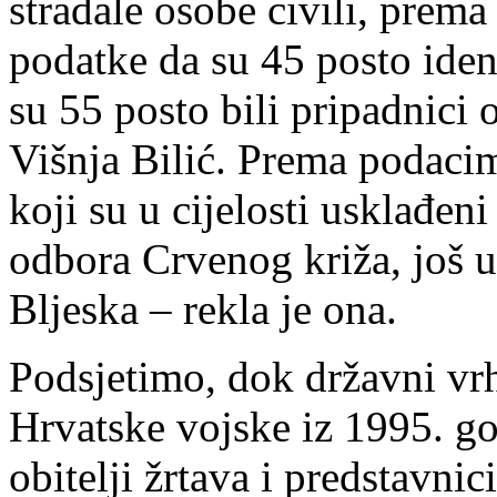
stradale osobe civili, prem
podatke da su 45 posto ident
su 55 posto bili pripadnici 
Višnja Bilić. Prema podacim
koji su u cijelosti usklađ
odbora Crvenog križa, još u
Bljeska – rekla je ona.
Podsjetimo, dok državni vrh
Hrvatske vojske iz 1995. g
obitelji žrtava i predstavnic