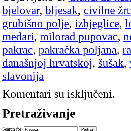
bjelovar
,
bljesak
,
civilne žr
grubišno polje
,
izbjeglice
,
l
medari
,
milorad pupovac
,
n
pakrac
,
pakračka poljana
,
r
današnjoj hrvatskoj
,
šušak
,
slavonija
Komentari su isključeni.
Pretraživanje
Search for: