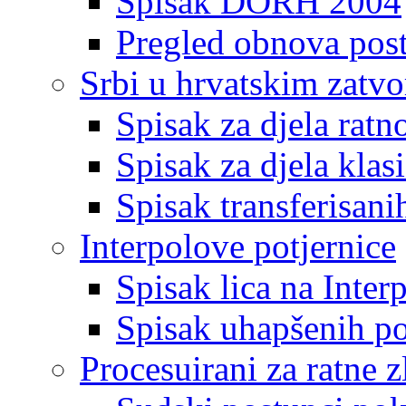
Spisak DORH 2004
Pregled obnova pos
Srbi u hrvatskim zatv
Spisak za djela ratn
Spisak za djela klas
Spisak transferisani
Interpolove potjernice
Spisak lica na Inte
Spisak uhapšenih po
Procesuirani za ratne z