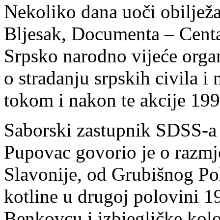
Nekoliko dana uoči obilježa
Bljesak, Documenta – Centar
Srpsko narodno vijeće organ
o stradanju srpskih civila i
tokom i nakon te akcije 199
Saborski zastupnik SDSS-a
Pupovac govorio je o razmj
Slavonije, od Grubišnog Polj
kotline u drugoj polovini 1
Benkovcu i izbjegličke kol