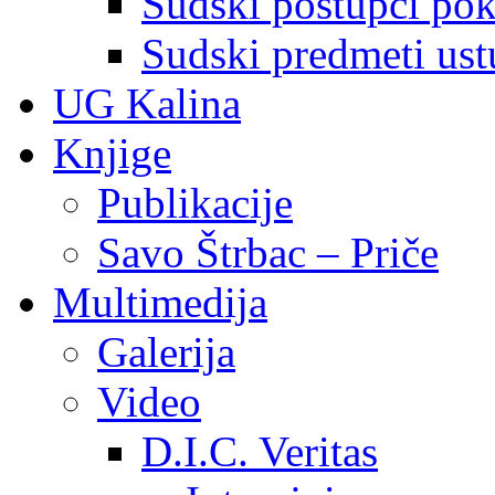
Sudski postupci pokr
Sudski predmeti ustu
UG Kalina
Knjige
Publikacije
Savo Štrbac – Priče
Multimedija
Galerija
Video
D.I.C. Veritas