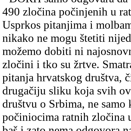
490 zločina počinjenih u rat
Usprkos pitanjima i molbam
nikako ne mogu štetiti nij
možemo dobiti ni najosnovni
zločini i tko su žrtve. Smat
pitanja hrvatskog društva, č
drugačiju sliku koja svih o
društvu o Srbima, ne samo 
počiniocima ratnih zločina 
baš i zato nema odgovora na