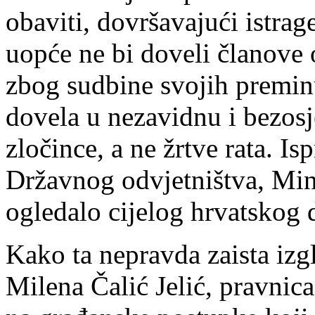
obaviti, dovršavajući istra
uopće ne bi doveli članove o
zbog sudbine svojih preminu
dovela u nezavidnu i bezosje
zločince, a ne žrtve rata. I
Državnog odvjetništva, Mini
ogledalo cijelog hrvatskog d
Kako ta nepravda zaista izgl
Milena Čalić Jelić, pravnic