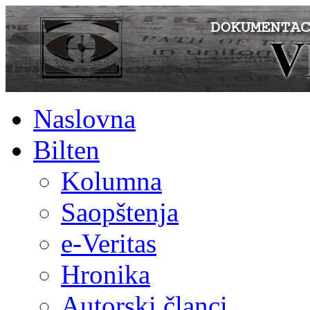
Naslovna
Bilten
Kolumna
Saopštenja
e-Veritas
Hronika
Autorski članci