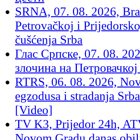
SRNA, 07. 08. 2026, Brat
Petrovačkoj i Prijedorsko
čušćenja Srba
Глас Српске, 07. 08. 2
злочина на Петровачкој
RTRS, 06. 08. 2026, Nov
egzodusa i stradanja Srba
[Video]
TV K3, Prijedor 24h, ATV
Novom Gradu danas obilj