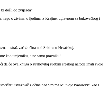
 bi došli do zvijezda”.
ma, nego o živima, o ljudima iz Krajine, uglavnom sa bukovačkog i
poznati istraživač zločina nad Srbima u Hrvatskoj.
vatre kao umjetniku, a ne samo pravniku”.
ći da će ova knjiga o strahovitoj sudbini srpskog naroda imati svoje
toričar i istraživač zločina nad Srbima Milivoje Ivanišević, kao i