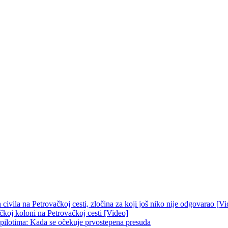
ivila na Petrovačkoj cesti, zločina za koji još niko nije odgovarao [Vi
čkoj koloni na Petrovačkoj cesti [Video]
 pilotima: Kada se očekuje prvostepena presuda