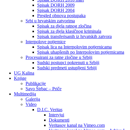
Spisak DORH 2009
Spisak DORH 2004
Pregled obnova postupaka
Srbi u hrvatskim zatvorima
Spisak za djela ratnog zločina
Spisak za djela klasičnog kriminala
Spisak transferisanih iz hrvatskih zatvora
Interpolove potjernice
Spisak lica na Interpolovim potjernicama
Spisak uhapšenih po Interpolovim potjernicama
Procesuirani za ratne zločine u Srbiji
Sudski postupci pokrenuti u Srbiji
Sudski predmeti ustupljeni Srbiji
UG Kalina
Knjige
Publikacije
Savo Štrbac – Priče
Multimedija
Galerija
Video
D.I.C. Veritas
Intervjui
Dokumenti
Veritasov kanal na Vimeo.com