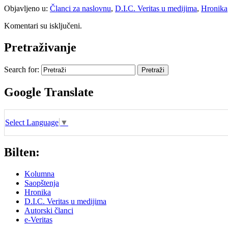
Objavljeno u:
Članci za naslovnu
,
D.I.C. Veritas u medijima
,
Hronika
Komentari su isključeni.
Pretraživanje
Search for:
Google Translate
Select Language
▼
Bilten:
Kolumna
Saopštenja
Hronika
D.I.C. Veritas u medijima
Autorski članci
e-Veritas