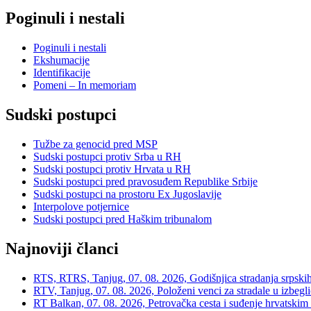
Poginuli i nestali
Poginuli i nestali
Ekshumacije
Identifikacije
Pomeni – In memoriam
Sudski postupci
Tužbe za genocid pred MSP
Sudski postupci protiv Srba u RH
Sudski postupci protiv Hrvata u RH
Sudski postupci pred pravosuđem Republike Srbije
Sudski postupci na prostoru Ex Jugoslavije
Interpolove potjernice
Sudski postupci pred Haškim tribunalom
Najnoviji članci
RTS, RTRS, Tanjug, 07. 08. 2026, Godišnjica stradanja srpskih c
RTV, Tanjug, 07. 08. 2026, Položeni venci za stradale u izbegli
RT Balkan, 07. 08. 2026, Petrovačka cesta i suđenje hrvatskim