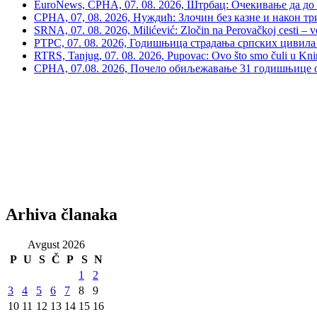
EuroNews, СРНА, 07. 08. 2026, Штрбац: Очекивање да до 
СРНА, 07, 08. 2026, Нуждић: Злочин без казне и након тр
SRNA, 07. 08. 2026, Milićević: Zločin na Perovačkoj cesti –
РТРС, 07. 08. 2026, Годишњица страдања српских цивила 
RTRS, Tanjug, 07. 08. 2026, Pupovac: Ovo što smo čuli u Kninu 
СРНА, 07.08. 2026, Почело обиљежавање 31 годишњице о
Arhiva članaka
Avgust 2026
P
U
S
Č
P
S
N
1
2
3
4
5
6
7
8
9
10
11
12
13
14
15
16