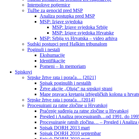
Interpolove potjernice
Tužbe za genocid pred MSP
Analiza postupka pred MSP
MSP: Izjave svjedoka
MSP: Izjave svjedoka Srbije
MSP: Izjave svjedoka Hrvatske
MSP: Srbija vs Hrvatska – video arhiva
Sudski postupci pred Haškim tribunalom
Poginuli i nestali
Ekshumacije
Identifikacije
Pomeni – In memoriam
Spiskovi
Srpske žrtve rata i poraća… [2021]
Spisak poginulih i nestalih
Žrtve akcije „Oluja“ na srpskoj strani
Mape pravaca kretanja izbjegličkih kolona u hrvats
Srpske žrtve rata i poraća…[2014]
Procesuirani za ratne zločine u Hrvatskoj
Praćenje suđenja za ratne zločine u Hrvatskoj
Pregled i Analiza procesuiranih…od 1991. do 1995
Procesuiranje ratnih zločina… – Pregled i Analiza (
Spisak DORH 2013 mart
Spisak DORH 2010 septembar
Spisak DORH 2010 mart