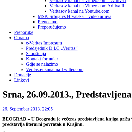
Veritasov kanal na Vimeo.com – Arhiva I
Veritasov kanal na Vimeo.com Arhiva II
Veritasov kanal na Youtube.com
MSP: Srbija vs Hrvatska – video arhiva
Prenosimo
Preporučujemo
Preporuke
O nama
e-Veritas Impresum
Predsjednik D.I.C „Veritas“
Saopštenja
Kontakt formular
Gdje se nalazimo
Veritasov kanal na Twitter.com
Donacije
Linkovi
Srna, 26.09.2013., Predstavljen
26. Septembar 2013. 22:05
BEOGRAD – U Beogradu je večeras predstavljena knjiga priča “Zv
predstavlja literarni povratak u Krajinu.