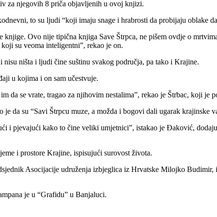
v za njegovih 8 priča objavljenih u ovoj knjizi.
odnevni, to su ljudi “koji imaju snage i hrabrosti da probijaju oblake da
ove knjige. Ovo nije tipična knjiga Save Štrpca, ne pišem ovdje o mrtvi
 koji su veoma inteligentni”, rekao je on.
di nisu ništa i ljudi čine suštinu svakog područja, pa tako i Krajine.
đaji u kojima i on sam učestvuje.
im da se vrate, tragao za njihovim nestalima”, rekao je Štrbac, koji je 
ao je da su “Savi Štrpcu muze, a možda i bogovi dali ugarak krajinske 
 i pjevajući kako to čine veliki umjetnici”, istakao je Đaković, dodaju
me i prostore Krajine, ispisujući surovost života.
sjednik Asocijacije udruženja izbjeglica iz Hrvatske Milojko Budimir, is
ampana je u “Grafidu” u Banjaluci.