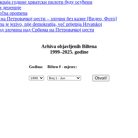
краја године хрватски пилоти буду осуђени
и деценије
 večna opomena
на Петровачкој цести – злочин без казне [Видео, Фото]
je jezivo, nije demokratija, već prijetnja Hrvatskoj
д злочина над Србима на Петровачкој цести
Arhiva objavljenih Biltena
1999–2025. godine
Bilten # - mjesec:
Godina: