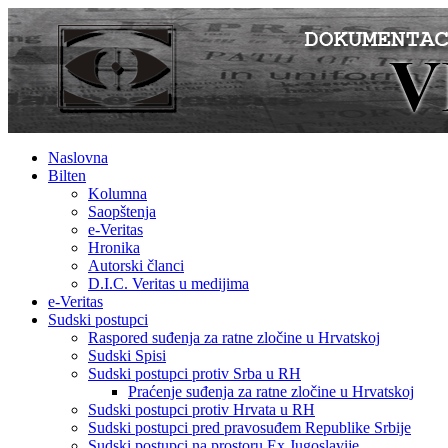
Naslovna
Bilten
Kolumna
Saopštenja
e-Veritas
Hronika
Autorski članci
D.I.C. Veritas u medijima
e-Veritas
Sudski postupci
Raspored suđenja za ratne zločine u Hrvatskoj
Sudski Spisi
Sudski postupci protiv Srba u RH
Praćenje suđenja za ratne zločine u Hrvatskoj
Sudski postupci protiv Hrvata u RH
Sudski postupci pred pravosuđem Republike Srbije
Sudski postupci na prostoru Ex Jugoslavije