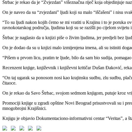
Štrbac je rekao da je “Zvjezdan” višeznačna riječ koja objedinjuje nazi
On je naveo da su “zvjezdani” ljudi koji su malo “iščašeni” i nisu svak
“To su ljudi nakon kojih ćemo se mi vratiti u Krajinu i to je poruka 
ravnokotarskog područja, ljudima koji su se razišli po cijelom svijetu i
Štrbac je naglasio da u knjizi piše o živim ljudima, jer predjeli bez lju
On je dodao da su u knjizi malo izmijenjena imena, ali su istiniti doga
“Pišem u prvom licu, pratim te ljude, bilo da sam bio sudija, pomagao 
Recenzent knjige, književnik i književni kritičar Dušan Đaković, rek
“On taj ugarak sa ponosom nosi kao krajinsku sudbu, zlu sudbu, plačući
čitaoce.
On je rekao da Savo Štrbac, svojom sedmom knjigom, putuje kroz vrije
Promociji knjige u zgradi opštine Novi Beograd prisustvovali su i pred
mnogobrojni Krajišnici.
Knjigu je objavio Dokumentaciono-informativni centar “Veritas”, a št