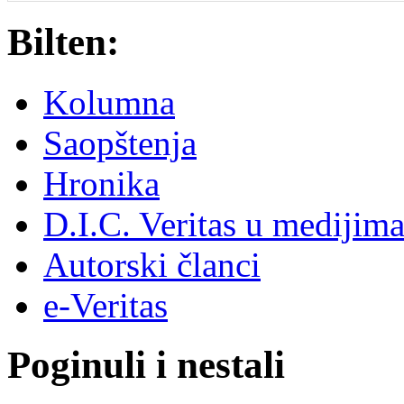
Bilten:
Kolumna
Saopštenja
Hronika
D.I.C. Veritas u medijim
Autorski članci
e-Veritas
Poginuli i nestali