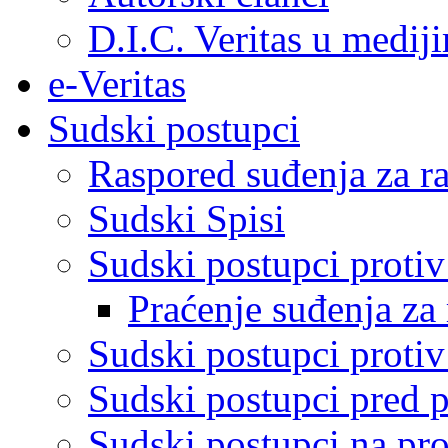
D.I.C. Veritas u medij
e-Veritas
Sudski postupci
Raspored suđenja za ra
Sudski Spisi
Sudski postupci proti
Praćenje suđenja za 
Sudski postupci proti
Sudski postupci pred 
Sudski postupci na pro