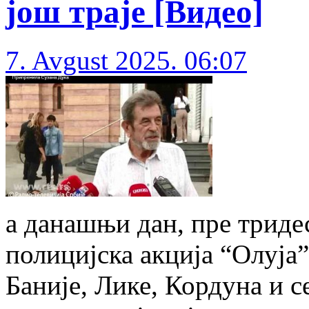
још траје [Видео]
7. Avgust 2025. 06:07
а данашњи дан, пре тридес
полицијска акција “Олуја
Баније, Лике, Кордуна и с