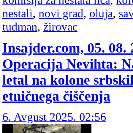
nestali
,
novi grad
,
oluja
,
sav
tuđman
,
žirovac
Insajder.com, 05. 08.
Operacija Nevihta: N
letal na kolone srbski
etničnega čiščenja
6. Avgust 2025. 02:56