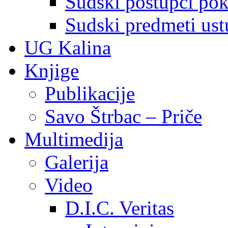
Sudski postupci pokr
Sudski predmeti ustu
UG Kalina
Knjige
Publikacije
Savo Štrbac – Priče
Multimedija
Galerija
Video
D.I.C. Veritas