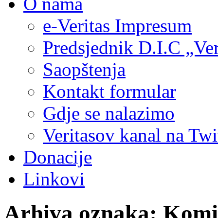
O nama
e-Veritas Impresum
Predsjednik D.I.C „Ver
Saopštenja
Kontakt formular
Gdje se nalazimo
Veritasov kanal na Twi
Donacije
Linkovi
Arhiva oznaka:
Komis