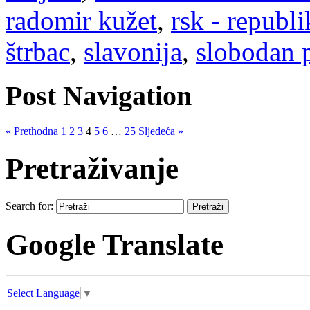
radomir kužet
,
rsk - republi
štrbac
,
slavonija
,
slobodan p
Post Navigation
« Prethodna
1
2
3
4
5
6
…
25
Sljedeća »
Pretraživanje
Search for:
Google Translate
Select Language
▼