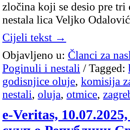
zločina koji se desio pre tr
nestala lica Veljko Odalov
Cijeli tekst →
Objavljeno u:
Članci za na
Poginuli i nestali
/
Tagged:
godisnjice oluje
,
komisija za
nestali
,
oluja
,
otmice
,
zagre
e-Veritas, 10.07.20