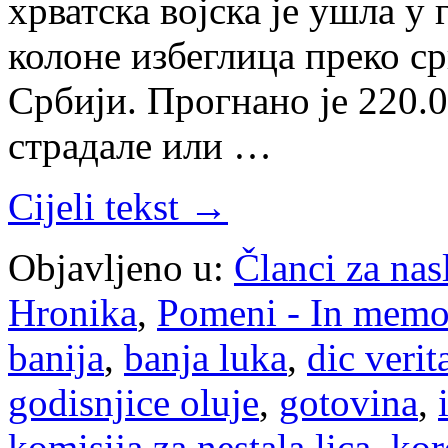
хрватска војска је ушла у
колоне избеглица преко ср
Србији. Прогнано је 220.0
страдале или …
Cijeli tekst →
Objavljeno u:
Članci za na
Hronika
,
Pomeni - In mem
banija
,
banja luka
,
dic verit
godisnjice oluje
,
gotovina
,
komisija za nestala lica
,
kor