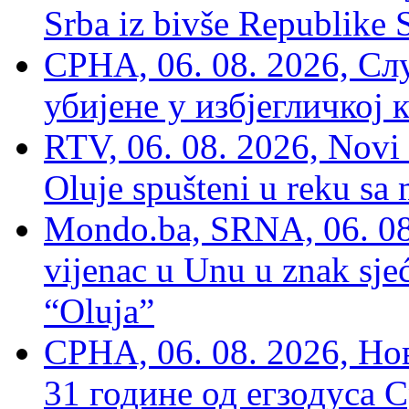
Srba iz bivše Republike 
СРНА, 06. 08. 2026, Сл
убијене у избјегличкој 
RTV, 06. 08. 2026, Novi 
Oluje spušteni u reku sa
Mondo.ba, SRNA, 06. 08
vijenac u Unu u znak sjeć
“Oluja”
СРНА, 06. 08. 2026, Н
31 године од егзодуса С