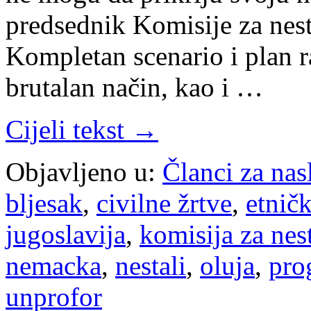
predsednik Komisije za nesta
Kompletan scenario i plan r
brutalan način, kao i …
Cijeli tekst →
Objavljeno u:
Članci za na
bljesak
,
civilne žrtve
,
etnič
jugoslavija
,
komisija za nest
nemacka
,
nestali
,
oluja
,
pro
unprofor