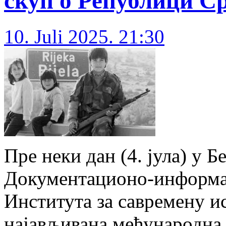
скуп о Републици С
10. Juli 2025. 21:30
Пре неки дан (4. јула) у Б
Документационо-информат
Института за савремену ис
најављивана међународна 