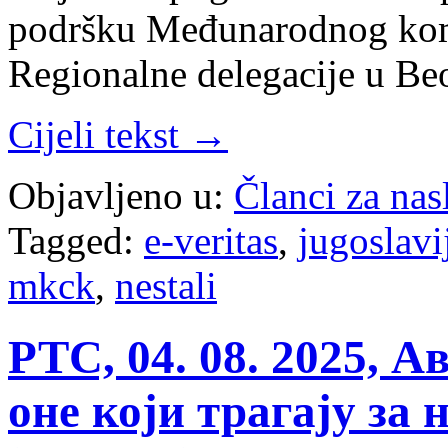
podršku Međunarodnog komi
Regionalne delegacije u Be
Cijeli tekst →
Objavljeno u:
Članci za na
Tagged:
e-veritas
,
jugoslavi
mkck
,
nestali
РТС, 04. 08. 2025, А
оне који трагају за