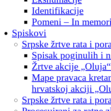
Identifikacije
Pomeni – In memor
Spiskovi
Srpske žrtve rata i po
Spisak poginulih i n
Žrtve akcije „Oluja“
Mape pravaca kretan
hrvatskoj akciji „Ol
Srpske žrtve rata i p
Procesuirani za ratne 