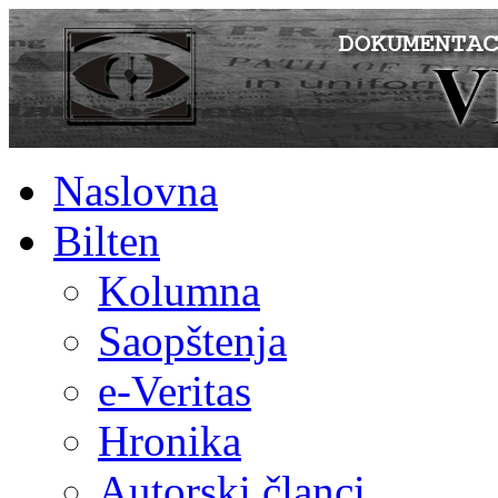
Naslovna
Bilten
Kolumna
Saopštenja
e-Veritas
Hronika
Autorski članci