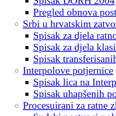
Spisak DORH 2004
Pregled obnova pos
Srbi u hrvatskim zatv
Spisak za djela ratn
Spisak za djela klas
Spisak transferisani
Interpolove potjernice
Spisak lica na Inte
Spisak uhapšenih po
Procesuirani za ratne z