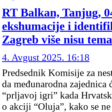
RT Balkan, Tanjug, 04
ekshumacije i identif
Zagreb više nisu tem
4. Avgust 2025. 16:18
Predsednik Komisije za nest
da međunarodna zajednica ć
“prljavoj igri” kada Hrvatsk
o akciji “Oluja”, kako se ne