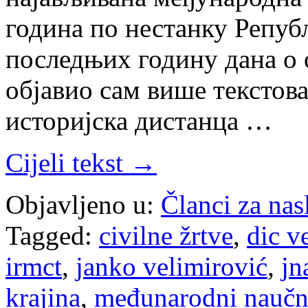
година по нестанку Репуб
последњих годину дана о 
објавио сам више текстов
историјска дистанца …
Cijeli tekst →
Objavljeno u:
Članci za na
Tagged:
civilne žrtve
,
dic ve
irmct
,
janko velimirović
,
jn
krajina
,
međunarodni naučn