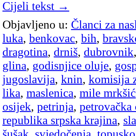
Cijeli tekst →
Objavljeno u:
Članci za na
luka
,
benkovac
,
bih
,
bravsk
dragotina
,
drniš
,
dubrovnik
glina
,
godisnjice oluje
,
gosp
jugoslavija
,
knin
,
komisija z
lika
,
maslenica
,
mile mrkšić
osijek
,
petrinja
,
petrovačka 
republika srpska krajina
,
sl
šušak
,
svjedočenja
,
topusko