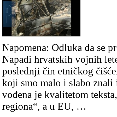
Napomena: Odluka da se pre
Napadi hrvatskih vojnih lete
poslednji čin etničkog čišć
koji smo malo i slabo znali
vođena je kvalitetom teksta,
regiona“, a u EU, …