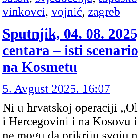
vinkovci
,
vojnić
,
zagreb
Sputnjik, 04. 08. 202
centara – isti scenario
na Kosmetu
5. Avgust 2025. 16:07
Ni u hrvatskoj operaciji „O
i Hercegovini i na Kosovu i
ne mogu da prikriju svoju n