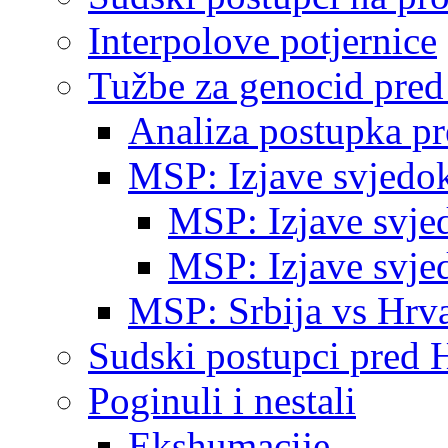
Interpolove potjernice
Tužbe za genocid pre
Analiza postupka p
MSP: Izjave svjedo
MSP: Izjave svje
MSP: Izjave svje
MSP: Srbija vs Hrva
Sudski postupci pred 
Poginuli i nestali
Ekshumacije