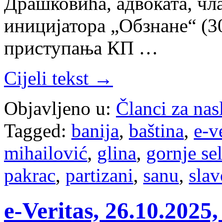
Драшковића, адвоката, чл
иницијатора „Обзнане“ (30
приступања КП …
Cijeli tekst →
Objavljeno u:
Članci za na
Tagged:
banija
,
baština
,
e-v
mihailović
,
glina
,
gornje sel
pakrac
,
partizani
,
sanu
,
slav
e-Veritas, 26.10.2025