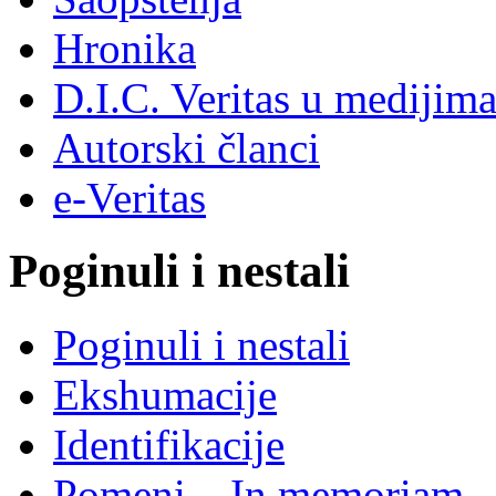
Hronika
D.I.C. Veritas u medijim
Autorski članci
e-Veritas
Poginuli i nestali
Poginuli i nestali
Ekshumacije
Identifikacije
Pomeni – In memoriam