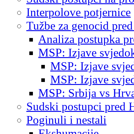
Interpolove potjernice
Tužbe za genocid pre
Analiza postupka p
MSP: Izjave svjedo
MSP: Izjave svje
MSP: Izjave svje
MSP: Srbija vs Hrva
Sudski postupci pred 
Poginuli i nestali
Ekshumacije