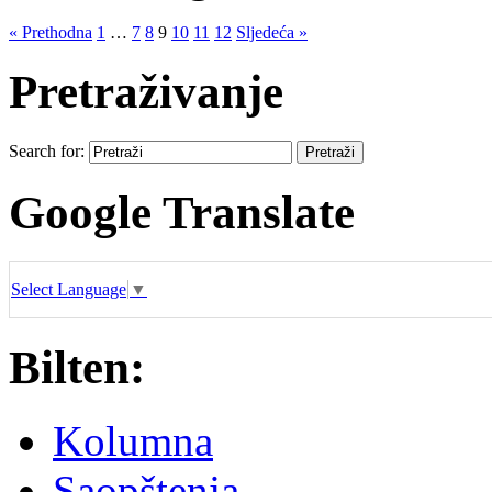
« Prethodna
1
…
7
8
9
10
11
12
Sljedeća »
Pretraživanje
Search for:
Google Translate
Select Language
▼
Bilten:
Kolumna
Saopštenja