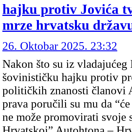
hajku protiv Jovića t
mrze hrvatsku držav
26. Oktobar 2025. 23:32
Nakon što su iz vladajućeg D
šovinističku hajku protiv pr
političkih znanosti članovi
prava poručili su mu da “će 
ne može promovirati svoje 
Hrvatskoj” Autohtona – Hr