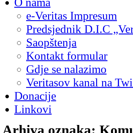
O nama
e-Veritas Impresum
Predsjednik D.I.C „Ver
Saopštenja
Kontakt formular
Gdje se nalazimo
Veritasov kanal na Twi
Donacije
Linkovi
Arhiva oznaka:
Komu