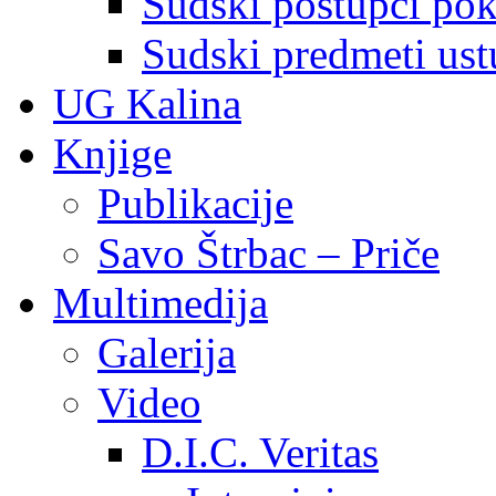
Sudski postupci pokr
Sudski predmeti ustu
UG Kalina
Knjige
Publikacije
Savo Štrbac – Priče
Multimedija
Galerija
Video
D.I.C. Veritas