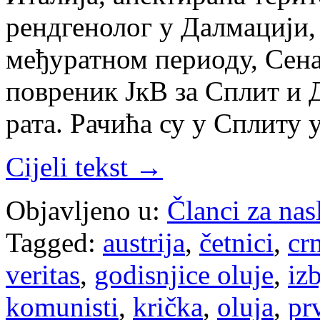
рендгенолог у Далмацији,
међуратном периоду, Сена
повреник ЈкВ за Сплит и 
рата. Рачића су у Сплиту
Cijeli tekst →
Objavljeno u:
Članci za na
Tagged:
austrija
,
četnici
,
cr
veritas
,
godisnjice oluje
,
iz
komunisti
,
krička
,
oluja
,
prv