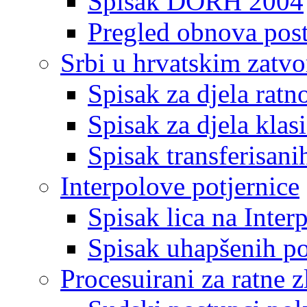
Spisak DORH 2004
Pregled obnova pos
Srbi u hrvatskim zatv
Spisak za djela ratn
Spisak za djela klas
Spisak transferisani
Interpolove potjernice
Spisak lica na Inte
Spisak uhapšenih po
Procesuirani za ratne z