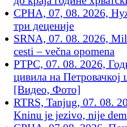
до краја године хрватс
СРНА, 07, 08. 2026, Ну
три деценије
SRNA, 07. 08. 2026, Mil
cesti – večna opomena
РТРС, 07. 08. 2026, Г
цивила на Петровачкој ц
[Видео, Фото]
RTRS, Tanjug, 07. 08. 2
Kninu je jezivo, nije dem