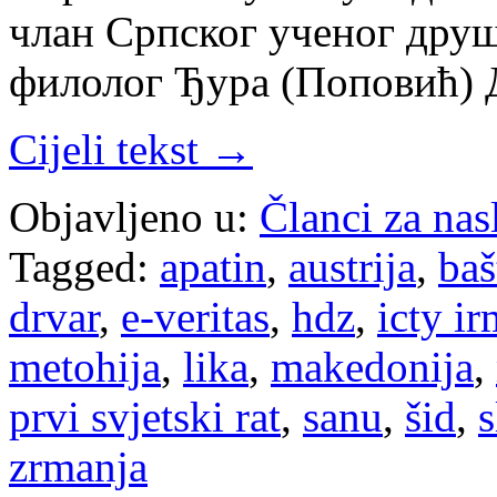
члан Српског ученог друш
филолог Ђура (Поповић)
Cijeli tekst →
Objavljeno u:
Članci za na
Tagged:
apatin
,
austrija
,
baš
drvar
,
e-veritas
,
hdz
,
icty ir
metohija
,
lika
,
makedonija
,
prvi svjetski rat
,
sanu
,
šid
,
s
zrmanja