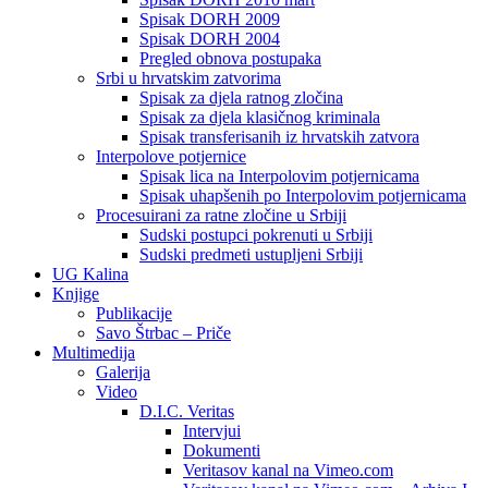
Spisak DORH 2009
Spisak DORH 2004
Pregled obnova postupaka
Srbi u hrvatskim zatvorima
Spisak za djela ratnog zločina
Spisak za djela klasičnog kriminala
Spisak transferisanih iz hrvatskih zatvora
Interpolove potjernice
Spisak lica na Interpolovim potjernicama
Spisak uhapšenih po Interpolovim potjernicama
Procesuirani za ratne zločine u Srbiji
Sudski postupci pokrenuti u Srbiji
Sudski predmeti ustupljeni Srbiji
UG Kalina
Knjige
Publikacije
Savo Štrbac – Priče
Multimedija
Galerija
Video
D.I.C. Veritas
Intervjui
Dokumenti
Veritasov kanal na Vimeo.com