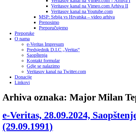
Veritasov kanal na Vimeo.com – Arhiva I
Veritasov kanal na Vimeo.com Arhiva II
Veritasov kanal na Youtube.com
MSP: Srbija vs Hrvatska – video arhiva
Prenosimo
Preporučujemo
Preporuke
O nama
e-Veritas Impresum
Predsjednik D.I.C „Veritas“
Saopštenja
Kontakt formular
Gdje se nalazimo
Veritasov kanal na Twitter.com
Donacije
Linkovi
Arhiva oznaka:
Major Milan Te
e-Veritas, 28.09.2024, Saopšte
(29.09.1991)