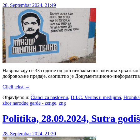
28. Septembar 2024. 21:49
Навршавају се 33 године од још некажњеног злочина хрватског 
добровољне предаје, саопштио је Документационо-информативни
Cijeli tekst →
Objavljeno u:
Članci za naslovnu
,
D.I.C. Veritas u medijima
,
Hronika
zbor narodne garde - zenge
,
zng
Politika, 28.09.2024, Sutra god
28. Septembar 2024. 21:20