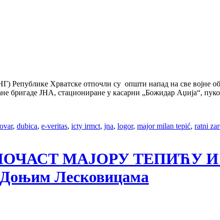
НГ) Републике Хрватске отпочли су општи напад на све војне обј
ане бригаде ЈНА, стациониране у касарни „Божидар Аџија“, пуко
lovar
,
dubica
,
e-veritas
,
icty irmct
,
jna
,
logor
,
major milan tepić
,
ratni za
2023, ПОЧАСТ МАЈОРУ ТЕПИЋ
и Доњим Лесковицама