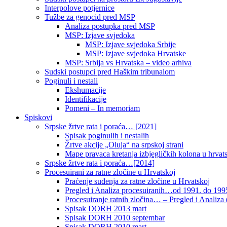
Interpolove potjernice
Tužbe za genocid pred MSP
Analiza postupka pred MSP
MSP: Izjave svjedoka
MSP: Izjave svjedoka Srbije
MSP: Izjave svjedoka Hrvatske
MSP: Srbija vs Hrvatska – video arhiva
Sudski postupci pred Haškim tribunalom
Poginuli i nestali
Ekshumacije
Identifikacije
Pomeni – In memoriam
Spiskovi
Srpske žrtve rata i poraća… [2021]
Spisak poginulih i nestalih
Žrtve akcije „Oluja“ na srpskoj strani
Mape pravaca kretanja izbjegličkih kolona u hrvats
Srpske žrtve rata i poraća…[2014]
Procesuirani za ratne zločine u Hrvatskoj
Praćenje suđenja za ratne zločine u Hrvatskoj
Pregled i Analiza procesuiranih…od 1991. do 1995
Procesuiranje ratnih zločina… – Pregled i Analiza (
Spisak DORH 2013 mart
Spisak DORH 2010 septembar
Spisak DORH 2010 mart