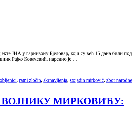
екте ЈНА у гарнизону Бјеловар, који су већ 15 дана били под
вник Рајко Ковачевић, наредио је …
robljenici
,
ratni zločin
,
skrnavljenja
,
stojadin mirković
,
zbor narodne
У И ВОЈНИКУ МИРКОВИЋУ: