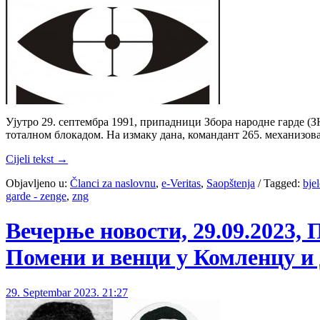
Ујутро 29. септембра 1991, припадници Збора народне гарде (З
тоталном блокадом. На измаку дана, командант 265. механизов
Cijeli tekst →
Objavljeno u:
Članci za naslovnu
,
e-Veritas
,
Saopštenja
/
Tagged:
bje
garde - zenge
,
zng
Вечерње новости, 29.09.
Помени и венци у Комленцу 
29. Septembar 2023. 21:27