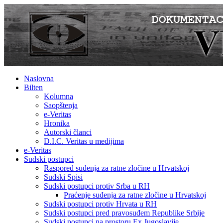
Naslovna
Bilten
Kolumna
Saopštenja
e-Veritas
Hronika
Autorski članci
D.I.C. Veritas u medijima
e-Veritas
Sudski postupci
Raspored suđenja za ratne zločine u Hrvatskoj
Sudski Spisi
Sudski postupci protiv Srba u RH
Praćenje suđenja za ratne zločine u Hrvatskoj
Sudski postupci protiv Hrvata u RH
Sudski postupci pred pravosuđem Republike Srbije
Sudski postupci na prostoru Ex Jugoslavije