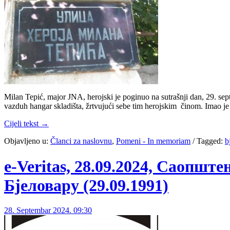
Milan Tepić, major JNA, herojski je poginuo na sutrašnji dan, 29. s
vazduh hangar skladišta, žrtvujući sebe tim herojskim činom. Imao j
Cijeli tekst →
Objavljeno u:
Članci za naslovnu
,
Pomeni - In memoriam
/
Tagged:
b
e-Veritas, 28.09.2024, Саопш
Бјеловару (29.09.1991)
28. Septembar 2024. 09:30