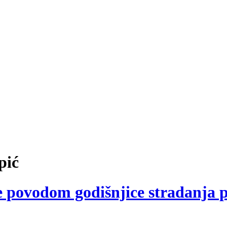
pić
nje povodom godišnjice stradanja