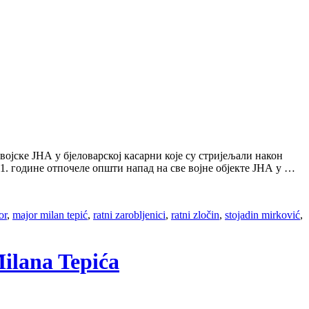
ојске ЈНА у бјеловарској касарни које су стријељали након
1. године отпочеле општи напад на све војне објекте ЈНА у …
or
,
major milan tepić
,
ratni zarobljenici
,
ratni zločin
,
stojadin mirković
,
Milana Tepića