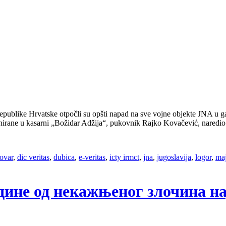
ublike Hrvatske otpočli su opšti napad na sve vojne objekte JNA u ga
irane u kasarni „Božidar Adžija“, pukovnik Rajko Kovačević, naredi
lovar
,
dic veritas
,
dubica
,
e-veritas
,
icty irmct
,
jna
,
jugoslavija
,
logor
,
maj
године од некажњеног злочина 