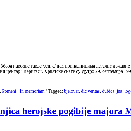
Збора народне гарде /зенге/ над припадницима легалне државне в
 центар “Веритас”. Хрватске снаге су ујутро 29. септембра 199
,
Pomeni - In memoriam
/
Tagged:
bjelovar
,
dic veritas
,
dubica
,
jna
,
log
išnjica herojske pogibije majora 