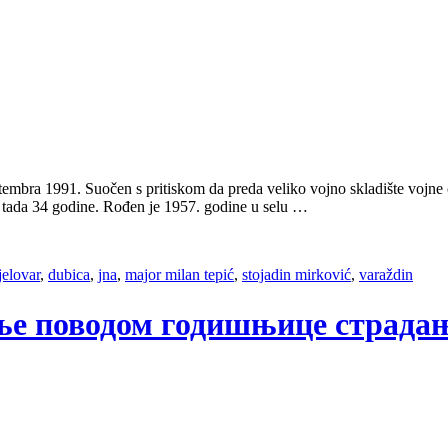
eptembra 1991. Suočen s pritiskom da preda veliko vojno skladište voj
e tada 34 godine. Rođen je 1957. godine u selu …
jelovar
,
dubica
,
jna
,
major milan tepić
,
stojadin mirković
,
varaždin
тење поводом годишњице страд