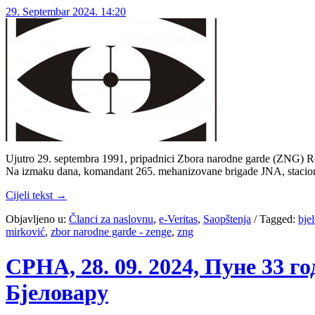
29. Septembar 2024. 14:20
Ujutro 29. septembra 1991, pripadnici Zbora narodne garde (ZNG) Rep
Na izmaku dana, komandant 265. mehanizovane brigade JNA, stacion
Cijeli tekst →
Objavljeno u:
Članci za naslovnu
,
e-Veritas
,
Saopštenja
/
Tagged:
bje
mirković
,
zbor narodne garde - zenge
,
zng
СРНА, 28. 09. 2024, Пуне 33 
Бјеловару