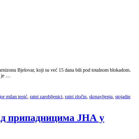
rnizonu Bjelovar, koji su već 15 dana bili pod totalnom blokadom.
o je …
or milan tepić
,
ratni zarobljenici
,
ratni zločin
,
skrnavljenja
,
stojadin
над припадницима ЈНА у