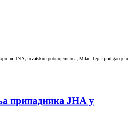
ne opreme JNA, hrvatskim pobunjenicima, Milan Tepić podigao je u
ања припадника ЈНА у