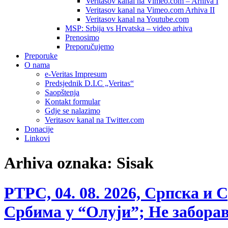
Veritasov kanal na Vimeo.com – Arhiva I
Veritasov kanal na Vimeo.com Arhiva II
Veritasov kanal na Youtube.com
MSP: Srbija vs Hrvatska – video arhiva
Prenosimo
Preporučujemo
Preporuke
O nama
e-Veritas Impresum
Predsjednik D.I.C „Veritas“
Saopštenja
Kontakt formular
Gdje se nalazimo
Veritasov kanal na Twitter.com
Donacije
Linkovi
Arhiva oznaka:
Sisak
РТРС, 04. 08. 2026, Српска и
Србима у “Олуји”; Не заборав