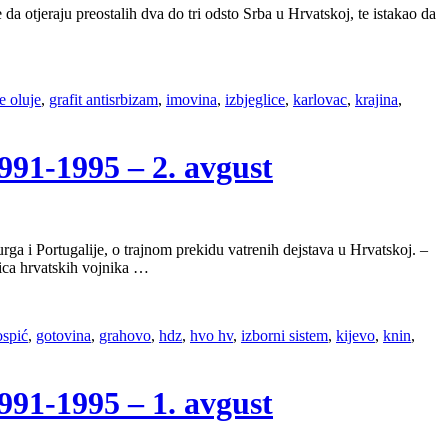
da otjeraju preostalih dva do tri odsto Srba u Hrvatskoj, te istakao da
e oluje
,
grafit antisrbizam
,
imovina
,
izbjeglice
,
karlovac
,
krajina
,
1-1995 – 2. avgust
ga i Portugalije, o trajnom prekidu vatrenih dejstava u Hrvatskoj. –
ica hrvatskih vojnika …
ospić
,
gotovina
,
grahovo
,
hdz
,
hvo hv
,
izborni sistem
,
kijevo
,
knin
,
1-1995 – 1. avgust