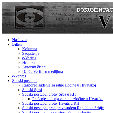
Naslovna
Bilten
Kolumna
Saopštenja
e-Veritas
Hronika
Autorski članci
D.I.C. Veritas u medijima
e-Veritas
Sudski postupci
Raspored suđenja za ratne zločine u Hrvatskoj
Sudski Spisi
Sudski postupci protiv Srba u RH
Praćenje suđenja za ratne zločine u Hrvatskoj
Sudski postupci protiv Hrvata u RH
Sudski postupci pred pravosuđem Republike Srbije
Sudski postupci na prostoru Ex Jugoslavije