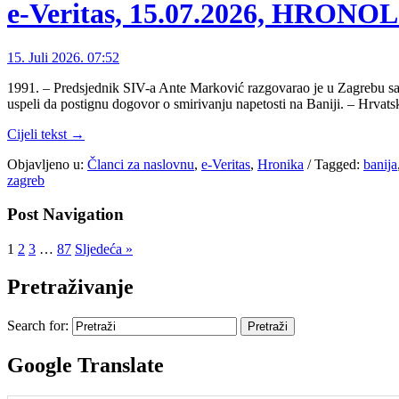
e-Veritas, 15.07.2026, HRON
15. Juli 2026. 07:52
1991. – Predsjednik SIV-a Ante Marković razgovarao je u Zagrebu sa
uspeli da postignu dogovor o smirivanju napetosti na Baniji. – Hrvats
Cijeli tekst →
Objavljeno u:
Članci za naslovnu
,
e-Veritas
,
Hronika
/
Tagged:
banija
zagreb
Post Navigation
1
2
3
…
87
Sljedeća »
Pretraživanje
Search for:
Google Translate