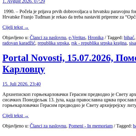
1. Avgust 2026. 07:29
1990. – Počela je prijava prvih dobrovoljaca u hrvatsku paravojnu
Hrvatske Franjo Tuđman je rekao da treba nastaviti pripreme za “Opći 
Cijeli tekst →
Objavljeno u:
Članci za naslovnu
,
e-Veritas
,
Hronika
/
Tagged:
bihać
radovan karadžić
,
republika srpska
,
rsk - republika srpska krajina
,
sis
Portal Novosti, 15.07.2026, П
Карловцу
15. Juli 2026. 23:40
Архиепископ горњекарловачки Герасим предводио је Свету архи
сисачких Понедјељак 13. јула, када православна црква прослав
горњекарловачки Герасим предводио је Свету архијерејску лит
Cijeli tekst →
Objavljeno u:
Članci za naslovnu
,
Pomeni - In memoriam
/
Tagged:
b