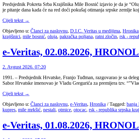
Predsjednik Pokreta Srba Krajišnika Mile Bosnić izjavio je da je “Oluj
je pitanje dana kada će na red doći pokušaj otimanja srpske zemlje k
Cijeli tekst →
Objavljeno u:
Članci za naslovnu
,
D.I.C. Veritas u medijima
,
Hronika
krajišnici
,
mile bosnić
,
oluja
,
pakračka poljana
,
ratni zločin
,
rsk - repu
e-Veritas, 02.08.2026, HRON
2. Avgust 2026. 07:20
1991. – Predsjednik Hrvatske, Franjo Tuđman, razgovarao je sa delegac
Sabor Hrvatske imenovao je Vladu Gregurića za premijera tzv. “”Vlad
Cijeli tekst →
Objavljeno u:
Članci za naslovnu
,
e-Veritas
,
Hronika
/
Tagged:
banja 
kupres
,
mile mrkšić
,
nestali
,
otmice
,
otocac
,
rsk - republika srpska kra
e-Veritas, 01.08.2026, HRON