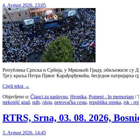
4. Avgust 2026. 23:05
Република Српска и Србија, у Мркоњић Граду, обиљежиле су Да
Тргу краља Петра Првог Карађорђевића, бесједом патријарха ср
Cijeli tekst →
Objavljeno u:
Članci za naslovnu
,
Hronika
,
Pomeni - In memoriam
/
mrkonjić grad
,
ndh
,
oluja
,
petrovačka cesta
,
republika srpska
,
rsk - re
RTRS, Srna, 03. 08. 2026, Bosni
3. Avgust 2026. 14:45