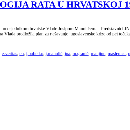
OLOGIJA RATA U HRVATSKOJ 199
 predsjednikom hrvatske Vlade Josipom Manolićem. – Predstavnici JNA 
ka Vlada predložila plan za rješavanje jugoslavenske krize od pet toča
,
e-veritas
,
eu
,
j.bobetko
,
j.manolić
,
jna
,
m.granić
,
manjine
,
maslenica
,
p