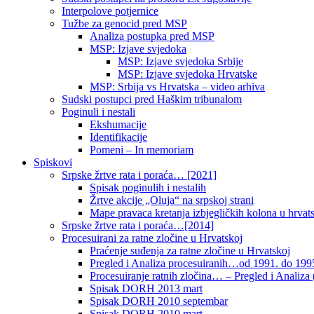
Interpolove potjernice
Tužbe za genocid pred MSP
Analiza postupka pred MSP
MSP: Izjave svjedoka
MSP: Izjave svjedoka Srbije
MSP: Izjave svjedoka Hrvatske
MSP: Srbija vs Hrvatska – video arhiva
Sudski postupci pred Haškim tribunalom
Poginuli i nestali
Ekshumacije
Identifikacije
Pomeni – In memoriam
Spiskovi
Srpske žrtve rata i poraća… [2021]
Spisak poginulih i nestalih
Žrtve akcije „Oluja“ na srpskoj strani
Mape pravaca kretanja izbjegličkih kolona u hrvats
Srpske žrtve rata i poraća…[2014]
Procesuirani za ratne zločine u Hrvatskoj
Praćenje suđenja za ratne zločine u Hrvatskoj
Pregled i Analiza procesuiranih…od 1991. do 1995
Procesuiranje ratnih zločina… – Pregled i Analiza (
Spisak DORH 2013 mart
Spisak DORH 2010 septembar
Spisak DORH 2010 mart