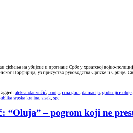
н сјећања на убијене и прогнане Србе у хрватској војно-полици
пског Порфирија, уз присуство руководства Српске и Србије. Св
Tagged:
aleksandar vučić
,
banija
,
crna gora
,
dalmacija
,
godisnjice oluje
publika srpska krajina
,
sisak
,
spc
ć: “Oluja” – pogrom koji ne pres