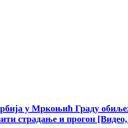
 Србија у Мркоњић Граду обиље
ити страдање и прогон [Видео,