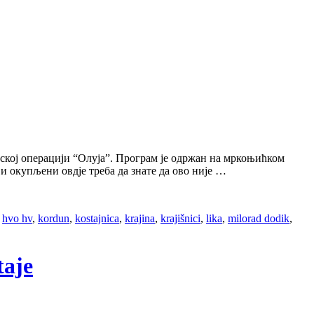
јској операцији “Олуја”. Програм је одржан на мркоњићком
и окупљени овдје треба да знате да ово није …
,
hvo hv
,
kordun
,
kostajnica
,
krajina
,
krajišnici
,
lika
,
milorad dodik
,
taje