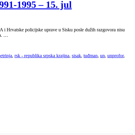
1-1995 – 15. jul
i Hrvatske policijske uprave u Sisku posle dužih razgovora nisu
ka. …
etrinja
,
rsk - republika srpska krajina
,
sisak
,
tuđman
,
un
,
unprofor
,