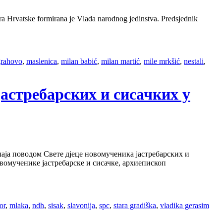
 Hrvatske formirana je Vlada narodnog jedinstva. Predsjednik
grahovo
,
maslenica
,
milan babić
,
milan martić
,
mile mrkšić
,
nestali
,
јастребарских и сисачких у
аја поводом Свете дјеце новомученика јастребарских и
овомученике јастребарске и сисачке, архиепископ
or
,
mlaka
,
ndh
,
sisak
,
slavonija
,
spc
,
stara gradiška
,
vladika gerasim