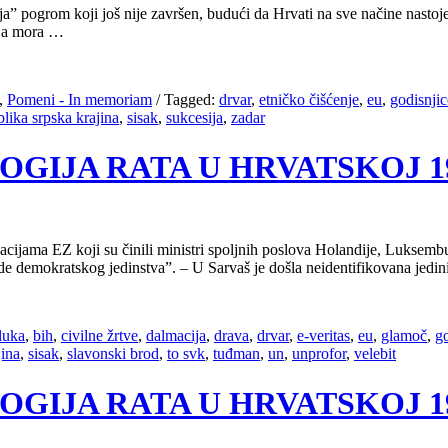
a” pogrom koji još nije završen, budući da Hrvati na sve načine nastoje 
oja mora …
,
Pomeni - In memoriam
/
Tagged:
drvar
,
etničko čišćenje
,
eu
,
godisnjic
blika srpska krajina
,
sisak
,
sukcesija
,
zadar
OLOGIJA RATA U HRVATSKOJ 199
ijama EZ koji su činili ministri spoljnih poslova Holandije, Luksembur
e demokratskog jedinstva”. – U Sarvaš je došla neidentifikovana jedin
luka
,
bih
,
civilne žrtve
,
dalmacija
,
drava
,
drvar
,
e-veritas
,
eu
,
glamoč
,
g
jina
,
sisak
,
slavonski brod
,
to svk
,
tuđman
,
un
,
unprofor
,
velebit
OLOGIJA RATA U HRVATSKOJ 199