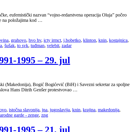
e, eufemistički nazvan “vojno-redarstvena operacija Oluja” počeo
ane na položajima kod …
ovina
,
grahovo
,
hvo hv
,
icty irmct
,
j.bobetko
,
klinton
,
knin
,
kostajnica
,
ca
,
šušak
,
to svk
,
tuđman
,
velebit
,
zadar
1-1995 – 29. jul
ki (Makedonija), Bogić Bogićević (BiH) i Savezni sekretar za spoljne
oslova Hans Ditrih Genšer protestvovao …
ovo
,
istočna slavonija
,
jna
,
jugoslavija
,
knin
,
krajina
,
makedonija
,
arodne garde - zenge
,
zng
1-1995 – 21. jul