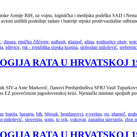
e Armije BiH, uz vojnu, logističku i medijsku podršku SAD i Nemačk
 avioni uništili poslednje radare i baterije srpske protivvazdušne odbr
c
,
dinara
,
etničko čišćenje
,
galbrajt
,
glamoč
,
glina
,
godisnjice oluje
,
got
ja
,
plitvice
,
rsk - republika srpska krajina
,
slobodan milošević
,
srebreni
OLOGIJA RATA U HRVATSKOJ 199
dnik SIV-a Ante Marković, članovi Predsjedništva SFRJ Vasil Tupurkovs
tara EZ posvećenom jugoslovenskoj krizi. Njemački ministar spoljnih p
ar
,
banija
,
baranja
,
bih
,
bljesak
,
bogdanovci
,
e-veritas
,
eu
,
glamoč
,
grah
n milošević
,
slovenija
,
sotin
,
to svk
,
vukovar
,
zapadna slavonija
,
zbor n
OLOGIJA RATA U HRVATSKOJ 199