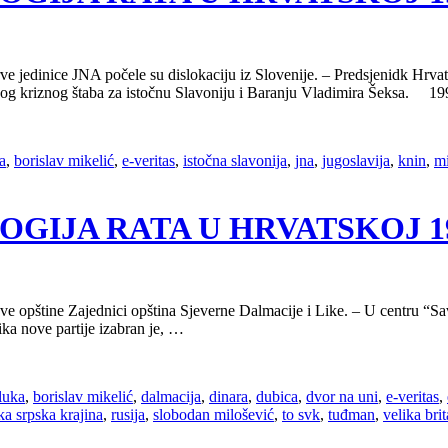
edinice JNA počele su dislokaciju iz Slovenije. – Predsjenidk Hrvats
tskog kriznog štaba za istočnu Slavoniju i Baranju Vladimira Šeksa. 1
a
,
borislav mikelić
,
e-veritas
,
istočna slavonija
,
jna
,
jugoslavija
,
knin
,
mi
OLOGIJA RATA U HRVATSKOJ 199
ve opštine Zajednici opština Sjeverne Dalmacije i Like. – U centru “
a nove partije izabran je, …
luka
,
borislav mikelić
,
dalmacija
,
dinara
,
dubica
,
dvor na uni
,
e-veritas
,
ka srpska krajina
,
rusija
,
slobodan milošević
,
to svk
,
tuđman
,
velika brit