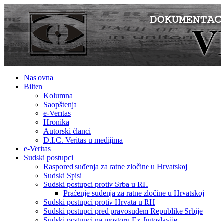
Naslovna
Bilten
Kolumna
Saopštenja
e-Veritas
Hronika
Autorski članci
D.I.C. Veritas u medijima
e-Veritas
Sudski postupci
Raspored suđenja za ratne zločine u Hrvatskoj
Sudski Spisi
Sudski postupci protiv Srba u RH
Praćenje suđenja za ratne zločine u Hrvatskoj
Sudski postupci protiv Hrvata u RH
Sudski postupci pred pravosuđem Republike Srbije
Sudski postupci na prostoru Ex Jugoslavije