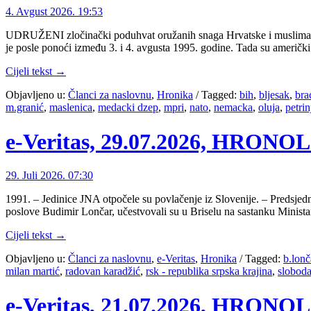
4. Avgust 2026. 19:53
UDRUŽENI zločinački poduhvat oružanih snaga Hrvatske i muslimansk
je posle ponoći između 3. i 4. avgusta 1995. godine. Tada su američki
Cijeli tekst →
Objavljeno u:
Članci za naslovnu
,
Hronika
/
Tagged:
bih
,
bljesak
,
bra
m.granić
,
maslenica
,
medacki dzep
,
mpri
,
nato
,
nemacka
,
oluja
,
petrin
e-Veritas, 29.07.2026, HRON
29. Juli 2026. 07:30
1991. – Jedinice JNA otpočele su povlačenje iz Slovenije. – Predsje
poslove Budimir Lončar, učestvovali su u Briselu na sastanku Minis
Cijeli tekst →
Objavljeno u:
Članci za naslovnu
,
e-Veritas
,
Hronika
/
Tagged:
b.lonč
milan martić
,
radovan karadžić
,
rsk - republika srpska krajina
,
sloboda
e-Veritas, 21.07.2026, HRON