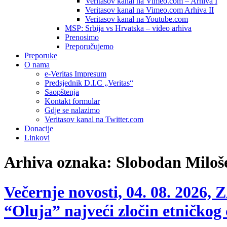
Veritasov kanal na Vimeo.com – Arhiva I
Veritasov kanal na Vimeo.com Arhiva II
Veritasov kanal na Youtube.com
MSP: Srbija vs Hrvatska – video arhiva
Prenosimo
Preporučujemo
Preporuke
O nama
e-Veritas Impresum
Predsjednik D.I.C „Veritas“
Saopštenja
Kontakt formular
Gdje se nalazimo
Veritasov kanal na Twitter.com
Donacije
Linkovi
Arhiva oznaka:
Slobodan Miloš
Večernje novosti, 04. 08. 202
“Oluja” najveći zločin etničkog 