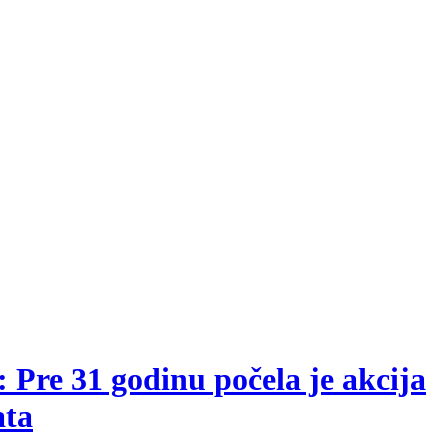
re 31 godinu počela je akcija
ata