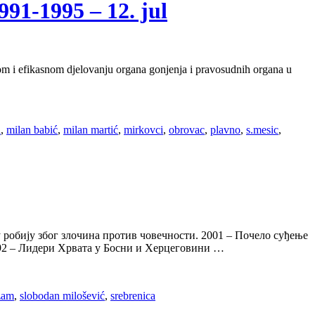
1-1995 – 12. jul
zom i efikasnom djelovanju organa gonjenja i pravosudnih organa u
a
,
milan babić
,
milan martić
,
mirkovci
,
obrovac
,
plavno
,
s.mesic
,
 робију због злочина против човечности. 2001 – Почело суђење
2 – Лидери Хрвата у Босни и Херцеговини …
zam
,
slobodan milošević
,
srebrenica