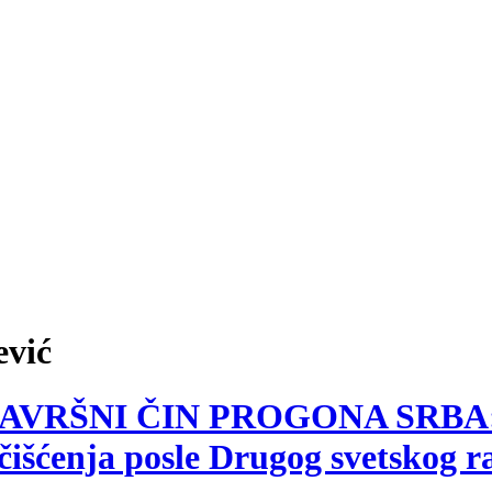
ević
6, ZAVRŠNI ČIN PROGONA SRBA: P
čišćenja posle Drugog svetskog r