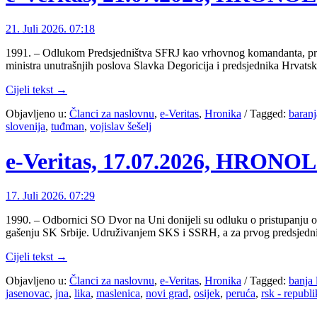
21. Juli 2026. 07:18
1991. – Odlukom Predsjedništva SFRJ kao vrhovnog komandanta, prve j
ministra unutrašnjih poslova Slavka Degoricija i predsjednika Hrva
Cijeli tekst →
Objavljeno u:
Članci za naslovnu
,
e-Veritas
,
Hronika
/
Tagged:
baranj
slovenija
,
tuđman
,
vojislav šešelj
e-Veritas, 17.07.2026, HRON
17. Juli 2026. 07:29
1990. – Odbornici SO Dvor na Uni donijeli su odluku o pristupanju o
gašenju SK Srbije. Udruživanjem SKS i SSRH, a za prvog predsjednik
Cijeli tekst →
Objavljeno u:
Članci za naslovnu
,
e-Veritas
,
Hronika
/
Tagged:
banja 
jasenovac
,
jna
,
lika
,
maslenica
,
novi grad
,
osijek
,
peruća
,
rsk - republi