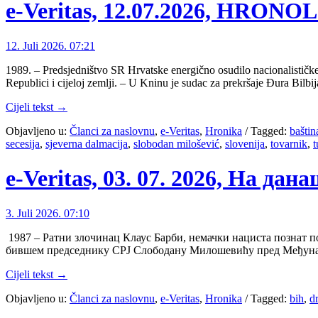
e-Veritas, 12.07.2026, HRON
12. Juli 2026. 07:21
1989. – Predsjedništvo SR Hrvatske energično osudilo nacionalističke
Republici i cijeloj zemlji. – U Kninu je sudac za prekršaje Đura Bil
Cijeli tekst →
Objavljeno u:
Članci za naslovnu
,
e-Veritas
,
Hronika
/
Tagged:
baštin
secesija
,
sjeverna dalmacija
,
slobodan milošević
,
slovenija
,
tovarnik
,
e-Veritas, 03. 07. 2026, На дан
3. Juli 2026. 07:10
1987 – Ратни злочинац Клаус Барби, немачки нациста познат п
бившем председнику СРЈ Слободану Милошевићу пред Међунар
Cijeli tekst →
Objavljeno u:
Članci za naslovnu
,
e-Veritas
,
Hronika
/
Tagged:
bih
,
dr