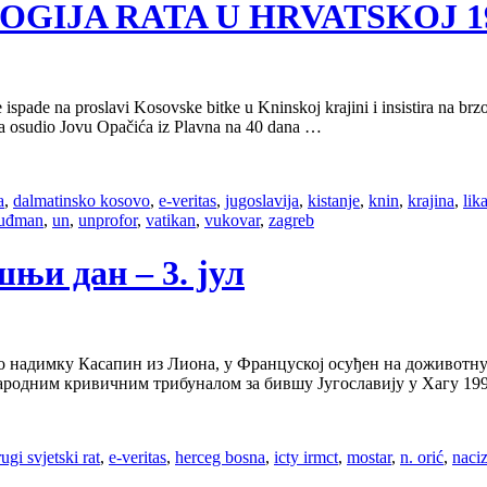
OLOGIJA RATA U HRVATSKOJ 199
 ispade na proslavi Kosovske bitke u Kninskoj krajini i insistira na br
bija osudio Jovu Opačića iz Plavna na 40 dana …
a
,
dalmatinsko kosovo
,
e-veritas
,
jugoslavija
,
kistanje
,
knin
,
krajina
,
lik
tuđman
,
un
,
unprofor
,
vatikan
,
vukovar
,
zagreb
ашњи дан – 3. јул
о надимку Касапин из Лиона, у Француској осуђен на доживотну
одним кривичним трибуналом за бившу Југославију у Хагу 199
ugi svjetski rat
,
e-veritas
,
herceg bosna
,
icty irmct
,
mostar
,
n. orić
,
naci