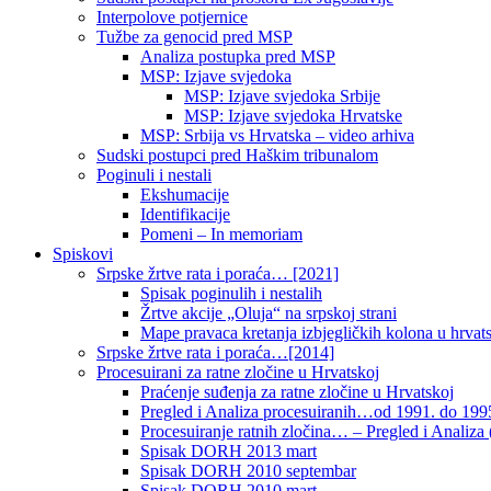
Interpolove potjernice
Tužbe za genocid pred MSP
Analiza postupka pred MSP
MSP: Izjave svjedoka
MSP: Izjave svjedoka Srbije
MSP: Izjave svjedoka Hrvatske
MSP: Srbija vs Hrvatska – video arhiva
Sudski postupci pred Haškim tribunalom
Poginuli i nestali
Ekshumacije
Identifikacije
Pomeni – In memoriam
Spiskovi
Srpske žrtve rata i poraća… [2021]
Spisak poginulih i nestalih
Žrtve akcije „Oluja“ na srpskoj strani
Mape pravaca kretanja izbjegličkih kolona u hrvats
Srpske žrtve rata i poraća…[2014]
Procesuirani za ratne zločine u Hrvatskoj
Praćenje suđenja za ratne zločine u Hrvatskoj
Pregled i Analiza procesuiranih…od 1991. do 1995
Procesuiranje ratnih zločina… – Pregled i Analiza (
Spisak DORH 2013 mart
Spisak DORH 2010 septembar
Spisak DORH 2010 mart