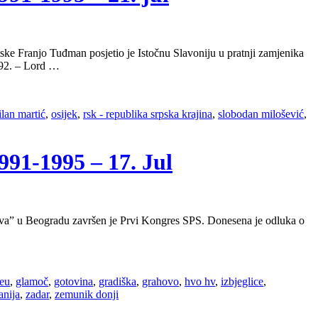
ke Franjo Tuđman posjetio je Istočnu Slavoniju u pratnji zamjenika
992. – Lord …
lan martić
,
osijek
,
rsk - republika srpska krajina
,
slobodan milošević
,
1-1995 – 17. Jul
Sava” u Beogradu završen je Prvi Kongres SPS. Donesena je odluka o
eu
,
glamoč
,
gotovina
,
gradiška
,
grahovo
,
hvo hv
,
izbjeglice
,
anija
,
zadar
,
zemunik donji