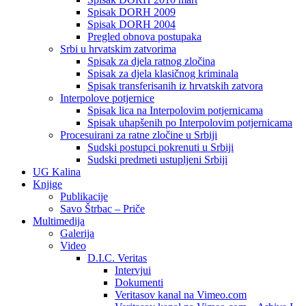
Spisak DORH 2009
Spisak DORH 2004
Pregled obnova postupaka
Srbi u hrvatskim zatvorima
Spisak za djela ratnog zločina
Spisak za djela klasičnog kriminala
Spisak transferisanih iz hrvatskih zatvora
Interpolove potjernice
Spisak lica na Interpolovim potjernicama
Spisak uhapšenih po Interpolovim potjernicama
Procesuirani za ratne zločine u Srbiji
Sudski postupci pokrenuti u Srbiji
Sudski predmeti ustupljeni Srbiji
UG Kalina
Knjige
Publikacije
Savo Štrbac – Priče
Multimedija
Galerija
Video
D.I.C. Veritas
Intervjui
Dokumenti
Veritasov kanal na Vimeo.com