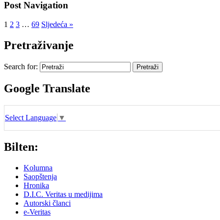
Post Navigation
1
2
3
…
69
Sljedeća »
Pretraživanje
Search for:
Google Translate
Select Language
▼
Bilten:
Kolumna
Saopštenja
Hronika
D.I.C. Veritas u medijima
Autorski članci
e-Veritas