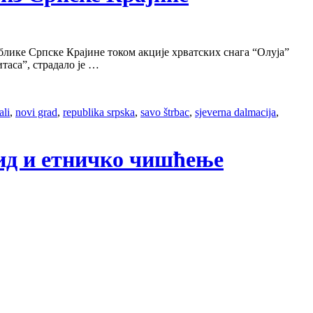
лике Српске Крајине током акције хрватских снага “Олуја”
таса”, страдало је …
ali
,
novi grad
,
republika srpska
,
savo štrbac
,
sjeverna dalmacija
,
цид и етничко чишћење