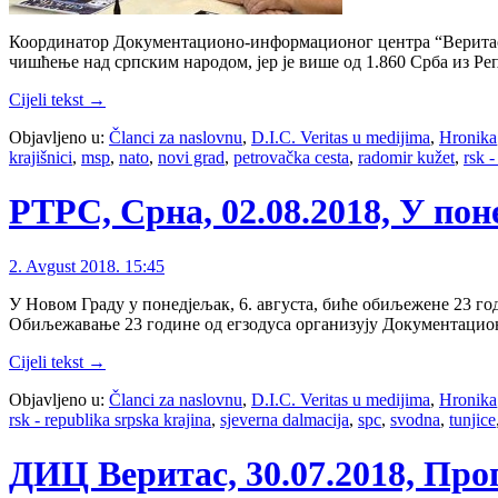
Координатор Документационо-информационог центра “Веритас” 
чишћење над српским народом, јер је више од 1.860 Срба из Ре
Cijeli tekst →
Objavljeno u:
Članci za naslovnu
,
D.I.C. Veritas u medijima
,
Hronika
krajišnici
,
msp
,
nato
,
novi grad
,
petrovačka cesta
,
radomir kužet
,
rsk -
РТРС, Срна, 02.08.2018, У по
2. Avgust 2018. 15:45
У Новом Граду у понедјељак, 6. августа, биће обиљежене 23 го
Обиљежавање 23 године од егзодуса организују Документацио
Cijeli tekst →
Objavljeno u:
Članci za naslovnu
,
D.I.C. Veritas u medijima
,
Hronika
rsk - republika srpska krajina
,
sjeverna dalmacija
,
spc
,
svodna
,
tunjice
ДИЦ Веритас, 30.07.2018, Пр