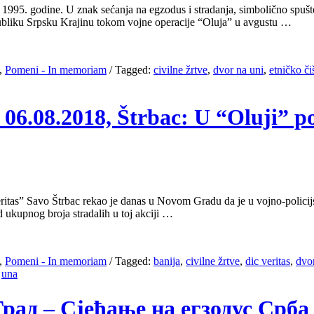
e 1995. godine. U znak sećanja na egzodus i stradanja, simbolično s
epubliku Srpsku Krajinu tokom vojne operacije “Oluja” u avgustu …
,
Pomeni - In memoriam
/
Tagged:
civilne žrtve
,
dvor na uni
,
etničko či
06.08.2018, Štrbac: U “Oluji” po
” Savo Štrbac rekao je danas u Novom Gradu da je u vojno-policijsko
od ukupnog broja stradalih u toj akciji …
,
Pomeni - In memoriam
/
Tagged:
banija
,
civilne žrtve
,
dic veritas
,
dvo
,
una
Град – Сјећање на егзодус Срба