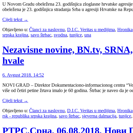
U Novom Gradu obeležena 23. godišnjica zloglasne hrvatske agresij
obeležena je 23. godišnjica stradanja Srba u agresiji Hrvatske na R
Cijeli tekst →
Objavljeno u:
Članci za naslovnu
,
D.I.C. Veritas u medijima
,
Hronika
srpska krajina
,
savo štrbac
,
svodna
,
tunjice
,
una
Nezavisne novine, BN.tv, SRNA, 
hvale
6. Avgust 2018. 14:52
NOVI GRAD – Direktor Dokumentaciono-informacionog centra “Veritas
više od četiri petine žrtava imalo je 60 godina. Štrbac je naveo da je 
Cijeli tekst →
Objavljeno u:
Članci za naslovnu
,
D.I.C. Veritas u medijima
,
Hronika
rsk - republika srpska krajina
,
savo štrbac
,
sjeverna dalmacija
,
tunjice
РТРС,Срна, 06.08.2018, Нови 