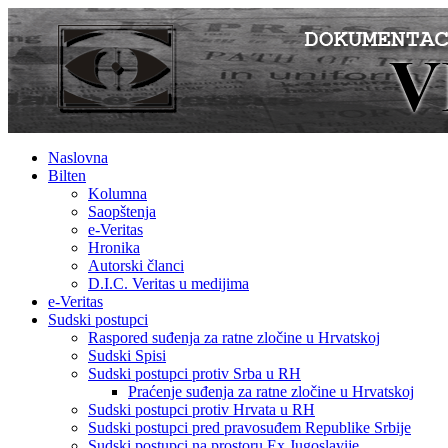
Naslovna
Bilten
Kolumna
Saopštenja
e-Veritas
Hronika
Autorski članci
D.I.C. Veritas u medijima
e-Veritas
Sudski postupci
Raspored suđenja za ratne zločine u Hrvatskoj
Sudski Spisi
Sudski postupci protiv Srba u RH
Praćenje suđenja za ratne zločine u Hrvatskoj
Sudski postupci protiv Hrvata u RH
Sudski postupci pred pravosuđem Republike Srbije
Sudski postupci na prostoru Ex Jugoslavije