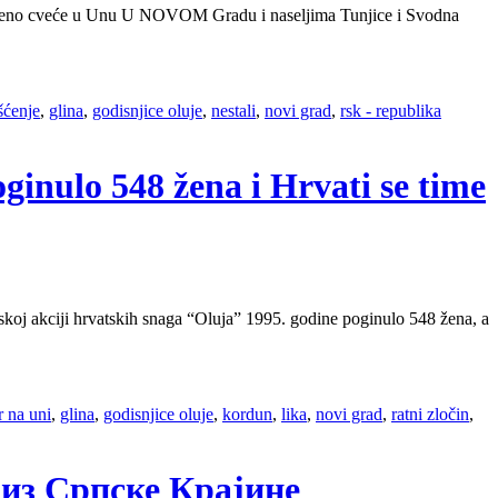
pušteno cveće u Unu U NOVOM Gradu i naseljima Tunjice i Svodna
šćenje
,
glina
,
godisnjice oluje
,
nestali
,
novi grad
,
rsk - republika
ginulo 548 žena i Hrvati se time
j akciji hrvatskih snaga “Oluja” 1995. godine poginulo 548 žena, a
r na uni
,
glina
,
godisnjice oluje
,
kordun
,
lika
,
novi grad
,
ratni zločin
,
 из Српске Крајине