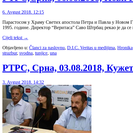
6. Avgust 2018. 12:15
Парастосом у Храму Светих апостола Петра и Павла у Новом Гр
1995. године. Директор “Веритаса” Саво Штрбац рекао је да се
Cijeli tekst →
Objavljeno u:
Članci za naslovnu
,
D.I.C. Veritas u medijima
,
Hronika
strazbur
,
svodna
,
tunjice
,
una
РТРС, Срна, 03.08.2018, Куж
3. Avgust 2018. 14:32