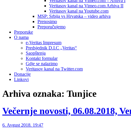
Veritasov kanal na Vimeo.com – Arhiva I
Veritasov kanal na Vimeo.com Arhiva II
Veritasov kanal na Youtube.com
MSP: Srbija vs Hrvatska – video arhiva
Prenosimo
Preporučujemo
Preporuke
O nama
e-Veritas Impresum
Predsjednik D.I.C „Veritas“
Saopštenja
Kontakt formular
Gdje se nalazimo
Veritasov kanal na Twitter.com
Donacije
Linkovi
Arhiva oznaka:
Tunjice
Večernje novosti, 06.08.2018, Ve
6. Avgust 2018. 19:47