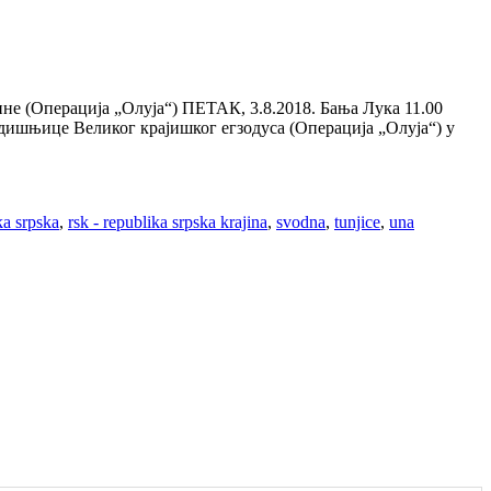
 (Операција „Олуја“) ПЕТАК, 3.8.2018. Бања Лука 11.00
дишњице Великог крајишког егзодуса (Операција „Олуја“) у
ka srpska
,
rsk - republika srpska krajina
,
svodna
,
tunjice
,
una