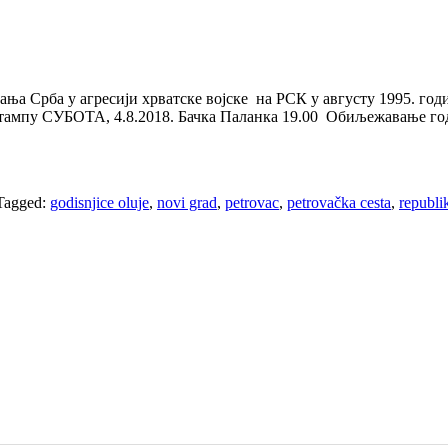
а у агресији хрватске војске на РСК у августу 1995. године
штампу СУБОТА, 4.8.2018. Бачка Паланка 19.00 Обиљежавање го
Tagged:
godisnjice oluje
,
novi grad
,
petrovac
,
petrovačka cesta
,
republi