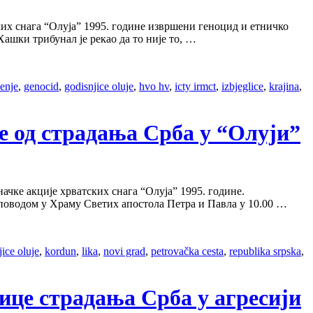
их снага “Олуја” 1995. године извршени геноцид и етничко
ашки трибунал је рекао да то није то, …
ćenje
,
genocid
,
godisnjice oluje
,
hvo hv
,
icty irmct
,
izbjeglice
,
krajina
,
е од страдања Срба у “Олуји”
ачке акције хрватских снага “Олуја” 1995. године.
оводом у Храму Светих апостола Петра и Павла у 10.00 …
jice oluje
,
kordun
,
lika
,
novi grad
,
petrovačka cesta
,
republika srpska
,
ице страдања Срба у агресији