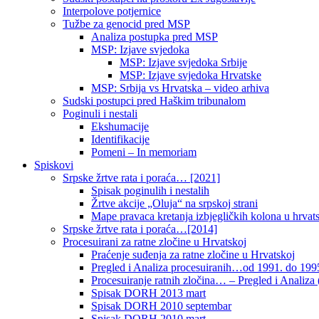
Interpolove potjernice
Tužbe za genocid pred MSP
Analiza postupka pred MSP
MSP: Izjave svjedoka
MSP: Izjave svjedoka Srbije
MSP: Izjave svjedoka Hrvatske
MSP: Srbija vs Hrvatska – video arhiva
Sudski postupci pred Haškim tribunalom
Poginuli i nestali
Ekshumacije
Identifikacije
Pomeni – In memoriam
Spiskovi
Srpske žrtve rata i poraća… [2021]
Spisak poginulih i nestalih
Žrtve akcije „Oluja“ na srpskoj strani
Mape pravaca kretanja izbjegličkih kolona u hrvats
Srpske žrtve rata i poraća…[2014]
Procesuirani za ratne zločine u Hrvatskoj
Praćenje suđenja za ratne zločine u Hrvatskoj
Pregled i Analiza procesuiranih…od 1991. do 1995
Procesuiranje ratnih zločina… – Pregled i Analiza (
Spisak DORH 2013 mart
Spisak DORH 2010 septembar
Spisak DORH 2010 mart