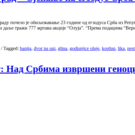
аду почело је обиљежавање 23 године од егзодуса Срба из Репуб
 и даље тражи 777 жртава акције “Олуја”. “Према подацима “Вери
/
Tagged:
banija
,
dvor na uni
,
glina
,
godisnjice oluje
,
kordun
,
lika
,
nest
ет: Над Србима извршени гено