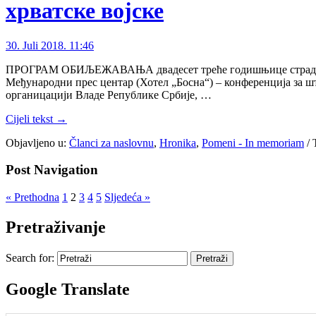
хрватске војске
30. Juli 2018. 11:46
ПРОГРАМ ОБИЉЕЖАВАЊА двадесет треће годишњице страдања Срб
Међународни прес центар (Хотел „Босна“) – конференција за 
органицацији Владе Републике Србије, …
Cijeli tekst →
Objavljeno u:
Članci za naslovnu
,
Hronika
,
Pomeni - In memoriam
/
Post Navigation
« Prethodna
1
2
3
4
5
Sljedeća »
Pretraživanje
Search for:
Google Translate