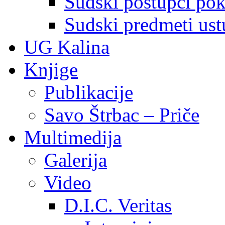
Sudski postupci pokr
Sudski predmeti ustu
UG Kalina
Knjige
Publikacije
Savo Štrbac – Priče
Multimedija
Galerija
Video
D.I.C. Veritas