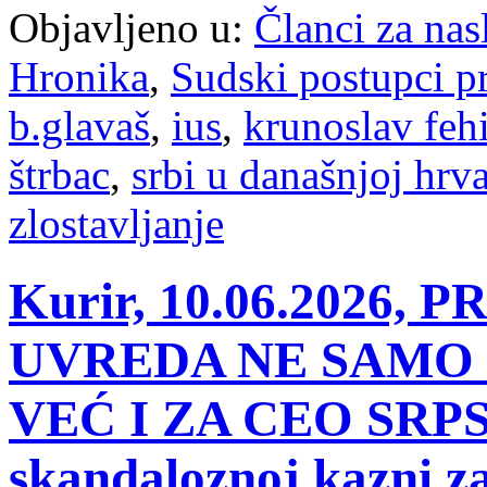
Objavljeno u:
Članci za na
Hronika
,
Sudski postupci p
b.glavaš
,
ius
,
krunoslav fehi
štrbac
,
srbi u današnjoj hrv
zlostavljanje
Kurir, 10.06.2026,
UVREDA NE SAMO 
VEĆ I ZA CEO SRPSK
skandaloznoj kazni z