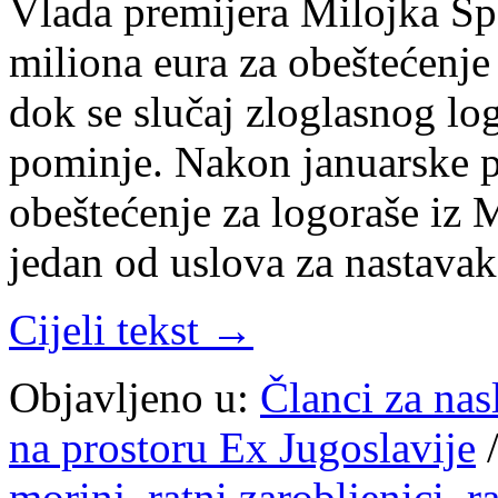
Vlada premijera Milojka Spa
miliona eura za obeštećenje
dok se slučaj zloglasnog lo
pominje. Nakon januarske p
obeštećenje za logoraše iz 
jedan od uslova za nastava
Cijeli tekst →
Objavljeno u:
Članci za na
na prostoru Ex Jugoslavije
morinj
,
ratni zarobljenici
,
r