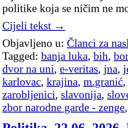
politike koja se ničim ne 
Cijeli tekst →
Objavljeno u:
Članci za na
Tagged:
banja luka
,
bih
,
bo
dvor na uni
,
e-veritas
,
jna
,
j
karlovac
,
krajina
,
m.granić
zarobljenici
,
slavonija
,
slov
zbor narodne garde - zenge
Politika, 22.06. 2026