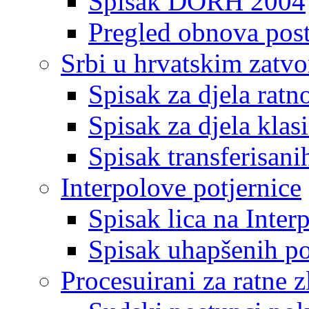
Spisak DORH 2004
Pregled obnova pos
Srbi u hrvatskim zatv
Spisak za djela ratn
Spisak za djela klas
Spisak transferisani
Interpolove potjernice
Spisak lica na Inte
Spisak uhapšenih po
Procesuirani za ratne z