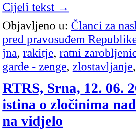
Cijeli tekst →
Objavljeno u:
Članci za na
pred pravosuđem Republike
jna
,
rakitje
,
ratni zarobljeni
garde - zenge
,
zlostavljanje
RTRS, Srna, 12. 06. 2
istina o zločinima na
na vidjelo