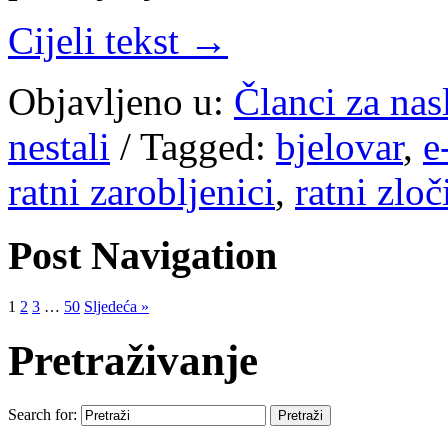
Cijeli tekst →
Objavljeno u:
Članci za na
nestali
/
Tagged:
bjelovar
,
e
ratni zarobljenici
,
ratni zloč
Post Navigation
1
2
3
…
50
Sljedeća »
Pretraživanje
Search for: