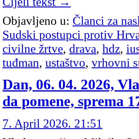
Cijeli tekst →
Objavljeno u:
Članci za na
Sudski postupci protiv Hrv
civilne žrtve
,
drava
,
hdz
,
iu
tuđman
,
ustaštvo
,
vrhovni s
Dan, 06. 04. 2026, Vl
da pomene, sprema 17
7. April 2026. 21:51