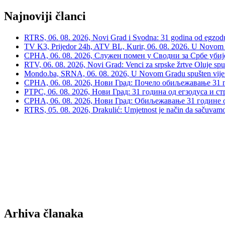
Najnoviji članci
RTRS, 06. 08. 2026, Novi Grad i Svodna: 31 godina od egzodusa
TV K3, Prijedor 24h, ATV BL, Kurir, 06. 08. 2026. U Novom G
СРНА, 06. 08. 2026, Служен помен у Сводни за Србе убије
RTV, 06. 08. 2026, Novi Grad: Venci za srpske žrtve Oluje spu
Mondo.ba, SRNA, 06. 08. 2026, U Novom Gradu spušten vijenac
СРНА, 06. 08. 2026, Нови Град: Почело обиљежавање 31 г
РТРС, 06. 08. 2026, Нови Град: 31 година од егзодуса и с
СРНА, 06. 08. 2026, Нови Град: Обиљежавање 31 године 
RTRS, 05. 08. 2026, Drakulić: Umjetnost je način da sačuvamo 
Arhiva članaka