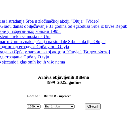
 i stradanja Srba u zločinačkoj akciji “Oluja” [Video]
radu danas obilježavanje 31 godina od egzodusa Srba iz bivše Repub
не у избјегличкој колони 1995.
šteni u reku sa mosta na Uni
 u Unu u znak sjećanja na stradale Srbe u akciji “Oluja”
одине од егзодуса Срба у оп. Олуја
традања Срба у злочиначкој акцији “Олуја” [Видео, Фото]
од страдања Срба у Олуји
sjećanje i glas onih kojih više nema
Arhiva objavljenih Biltena
1999–2025. godine
Bilten # - mjesec:
Godina: