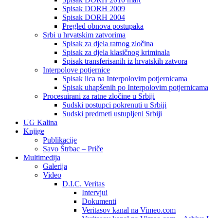
Spisak DORH 2009
Spisak DORH 2004
Pregled obnova postupaka
Srbi u hrvatskim zatvorima
Spisak za djela ratnog zločina
Spisak za djela klasičnog kriminala
Spisak transferisanih iz hrvatskih zatvora
Interpolove potjernice
Spisak lica na Interpolovim potjernicama
Spisak uhapšenih po Interpolovim potjernicama
Procesuirani za ratne zločine u Srbiji
Sudski postupci pokrenuti u Srbiji
Sudski predmeti ustupljeni Srbiji
UG Kalina
Knjige
Publikacije
Savo Štrbac – Priče
Multimedija
Galerija
Video
D.I.C. Veritas
Intervjui
Dokumenti
Veritasov kanal na Vimeo.com