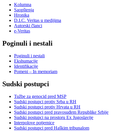
Kolumna
Saopštenja
Hronika
D.I.C. Veritas u medijima
Autorski članci
e-Veritas
Poginuli i nestali
Poginuli i nestali
Ekshumacije
Identifikacije
Pomeni – In memoriam
Sudski postupci
Tužbe za genocid pred MSP
Sudski postupci protiv Srba u RH
Sudski postupci protiv Hrvata u RH
Sudski postupci pred pravosuđem Republike Srbije
Sudski postupci na prostoru Ex Jugoslavije
Interpolove potjernice
Sudski postupci pred Haškim tribunalom