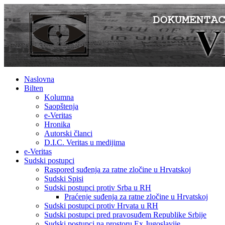
Naslovna
Bilten
Kolumna
Saopštenja
e-Veritas
Hronika
Autorski članci
D.I.C. Veritas u medijima
e-Veritas
Sudski postupci
Raspored suđenja za ratne zločine u Hrvatskoj
Sudski Spisi
Sudski postupci protiv Srba u RH
Praćenje suđenja za ratne zločine u Hrvatskoj
Sudski postupci protiv Hrvata u RH
Sudski postupci pred pravosuđem Republike Srbije
Sudski postupci na prostoru Ex Jugoslavije