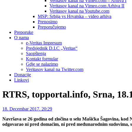
Veritasov kanal na Vimeo.com – Arhiva I
Veritasov kanal na Vimeo.com Arhiva II
Veritasov kanal na Youtube.com
MSP: Srbija vs Hrvatska – video arhiva
Prenosimo
Preporučujemo
Preporuke
O nama
e-Veritas Impresum
Predsjednik D.I.C „Veritas“
Saopštenja
Kontakt formular
Gdje se nalazimo
Veritasov kanal na Twitter.com
Donacije
Linkovi
RTRS, topportal.info, Srna, 18.
18. Decembar 2017. 20:29
Navršava se 26 godina od zločina u selu Mašićka Šagovina, kod Novs
odgovarao ni pred domaćim, ni pred međunarodnim sudovima, sa