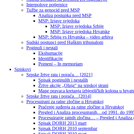
Interpolove potjernice
Tužbe za genocid pred MSP
Analiza postupka pred MSP
MSP: Izjave svjedoka
MSP: Izjave svjedoka Srbije
MSP: Izjave svjedoka Hrvatske
MSP: Srbija vs Hrvatska – video arhiva
Sudski postupci pred Haškim tribunalom
Poginuli i nestali
Ekshumacije
Identifikacije
Pomeni – In memoriam
Spiskovi
Srpske žrtve rata i poraća… [2021]
Spisak poginulih i nestalih
Žrtve akcije „Oluja“ na srpskoj strani
Mape pravaca kretanja izbjegličkih kolona u hrvats
Srpske žrtve rata i poraća…[2014]
Procesuirani za ratne zločine u Hrvatskoj
Praćenje suđenja za ratne zločine u Hrvatskoj
Pregled i Analiza procesuiranih…od 1991. do 1995
Procesuiranje ratnih zločina… – Pregled i Analiza (
Spisak DORH 2013 mart
Spisak DORH 2010 septembar
Spisak DORH 2010 mart