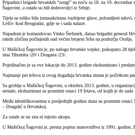
Pripadnici brigade hrvatskih “zengi” su noću sa 18. na 19. decembar up
Šagovine, a ostalo su bili dobrovoljci iz Srbije.
Tijela su toliko bila izmasakrirana /razbijene glave, polomljeni udovi
Lešće /kod Beograda/, gdje se i sada nalaze.
Napadom je komandovao Vinko Štefanek, danas brigadni general Hrvat
ratnih zločina počinjenih nad većim brojem Srba na području Orašja.
U Mašićkoj Šagovini je, po nalogu hrvatske vojske, pokopano 28 tijel
sina Tihomira /20/ i Dragana /23/.
Pojedinačno je sa ove lokacije do 2013. godine ekshumirano i predato 
Najmanje pet leševa iz ovog događaja hrvatska strana je početkom j
Sa groblja u Mašićkoj Šagovini, u oktobru 2013. godine, u organizacij
nestale, ekshumirani su posmrtni ostaci 19 žrtava, od kojih je do sada
Među identifikovanima u posljednjih godinu dana su posmrtni ostaci T
– Dragalić u Hrvatskoj.
Za ostale se ne zna ni mjesto ukopa.
U Mašićkoj Šagovini je, prema popisu stanovništva iz 1991. godine, ži