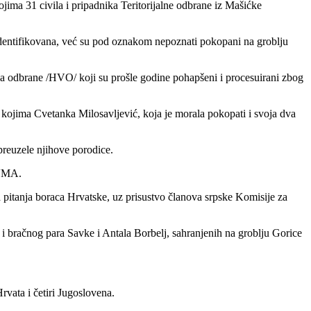
ojima 31 civila i pripadnika Teritorijalne odbrane iz Mašićke
su identifikovana, već su pod oznakom nepoznati pokopani na groblju
 odbrane /HVO/ koji su prošle godine pohapšeni i procesuirani zbog
 kojima Cvetanka Milosavljević, koja je morala pokopati i svoja dva
preuzele njihove porodice.
 VMA.
a pitanja boraca Hrvatske, uz prisustvo članova srpske Komisije za
i bračnog para Savke i Antala Borbelj, sahranjenih na groblju Gorice
rvata i četiri Jugoslovena.