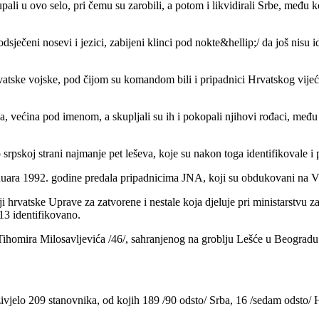
ali u ovo selo, pri čemu su zarobili, a potom i likvidirali Srbe, među k
, odsječeni nosevi i jezici, zabijeni klinci pod nokte&hellip;/ da još ni
ske vojske, pod čijom su komandom bili i pripadnici Hrvatskog vijeća
a, većina pod imenom, a skupljali su ih i pokopali njihovi rođaci, među
srpskoj strani najmanje pet leševa, koje su nakon toga identifikovale i 
anuara 1992. godine predala pripadnicima JNA, koji su obdukovani na
i hrvatske Uprave za zatvorene i nestale koja djeluje pri ministarstvu z
 13 identifikovano.
ihomira Milosavljevića /46/, sahranjenog na groblju Lešće u Beogradu 
vjelo 209 stanovnika, od kojih 189 /90 odsto/ Srba, 16 /sedam odsto/ H