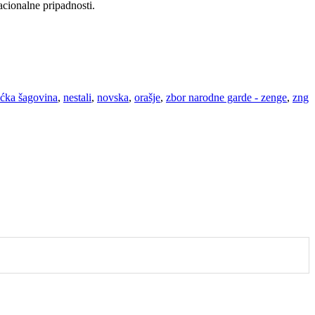
acionalne pripadnosti.
ćka šagovina
,
nestali
,
novska
,
orašje
,
zbor narodne garde - zenge
,
zng