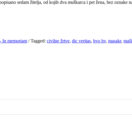
popisano sedam žitelja, od kojih dva muškarca i pet žena, bez oznake n
- In memoriam
/
Tagged:
civilne žrtve
,
dic veritas
,
hvo hv
,
masakr
,
maši