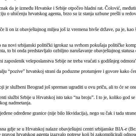
io znak da je između Hrvatske i Srbije otpočeo hladni rat. Čolović, među
iju o uhićenju hrvatskog agenta, brzo su iz stanja uzbune prešli u redovi
eče li on iz obavještajnog miljea još iz vremena bivše države, pa je, ka
na novi srbijanski politički igrokaz sa svrhom pokušaja političke komp
nta, to bi onda predstavljalo ozbiljno narušavanje obavještajnog status
đeni zaposlenik veleposlanstva Srbije ne treba vraćati s godišnjeg odmor
 šalju “pozive” hrvatskoj strani da poduzme protumjere i govore kako će
ji je službeni Beograd još spreman ugraditi u ovu priču, ali to će se on
agenti službi Srbije u Hrvatskoj isto tako “na broju”. I to je, koliko god
nskog nadmetanja.
jeđene određene granice (nije bilo likvidacija), nego su čak i tada stran
sna gdje se u Hrvatskoj nalaze obavještajni centri srbijanske BIA-e (Be
 pravog hrvatskog agenta izazvalo potrese koji bi zakomplicirali odnos