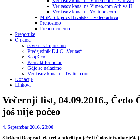
Veritasov kanal na Vimeo.com – Arhiva I
Veritasov kanal na Vimeo.com Arhiva II
Veritasov kanal na Youtube.com
MSP: Srbija vs Hrvatska – video arhiva
Prenosimo
Preporučujemo
Preporuke
O nama
e-Veritas Impresum
Predsjednik D.I.C „Veritas“
Saopštenja
Kontakt formular
Gdje se nalazimo
Veritasov kanal na Twitter.com
Donacije
Linkovi
Večernji list, 04.09.2016., Čedo
još nije počeo
4. Septembar 2016. 23:08
Službeni Beograd tek treba otkriti potječe li Čolović iz obavješta