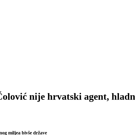
 Čolović nije hrvatski agent, hlad
jnog miljea bivše države