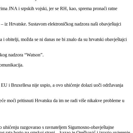
rima JNA i srpskih vojski, jer se RH, kao, sprema pronaći ratne
m – iz Hrvatske. Sustavom elektroničkog nadzora naši obavještajci
 obitelji, možda se ni danas ne bi znalo da su hrvatski obavještajci
rskog nadzora “Watson”.
komunikacija.
 EU i Bruxellesa nije uspio, a ovo uhićenje dolazi uoči održavanja
će moći pritisnuti Hrvatsku da im ne radi više nikakve probleme u
 o uhićenju razgovarao s ravnateljem Sigurnosno-obavještajne
rata borio na srpskoj strani – kazao je Orešković i izrazio uvjerenje