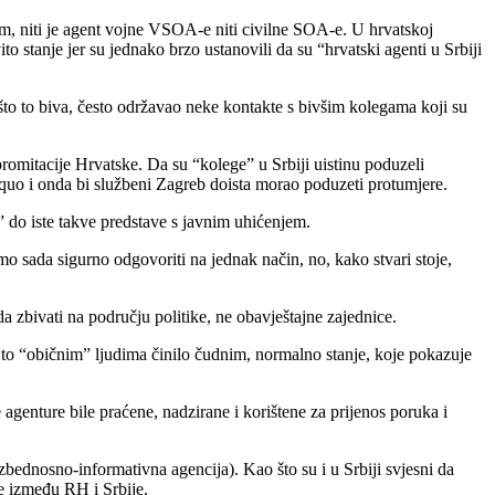
tim, niti je agent vojne VSOA-e niti civilne SOA-e. U hrvatskoj
to stanje jer su jednako brzo ustanovili da su “hrvatski agenti u Srbiji
o što to biva, često održavao neke kontakte s bivšim kolegama koji su
romitacije Hrvatske. Da su “kolege” u Srbiji uistinu poduzeli
a quo i onda bi službeni Zagreb doista morao poduzeti protumjere.
a” do iste takve predstave s javnim uhićenjem.
mo sada sigurno odgovoriti na jednak način, no, kako stvari stoje,
da zbivati na području politike, ne obavještajne zajednice.
 se to “običnim” ljudima činilo čudnim, normalno stanje, koje pokazuje
e agenture bile praćene, nadzirane i korištene za prijenos poruka i
zbednosno-informativna agencija). Kao što su i u Srbiji svjesni da
e između RH i Srbije.