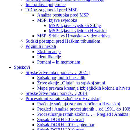
Interpolove potjernice
Tužbe za genocid pred MSP
Analiza postupka pred MSP
MSP: Izjave svjedoka
MSP: Izjave svjedoka Srbije
MSP: Izjave svjedoka Hrvatske
MSP: Srbija vs Hrvatska – video arhiva
Sudski postupci pred Haškim tribunalom
Poginuli i nestali
Ekshumacije
Identifikacije
Pomeni – In memoriam
Spiskovi
Srpske žrtve rata i poraća… [2021]
Spisak poginulih i nestalih
Žrtve akcije „Oluja“ na srpskoj strani
Mape pravaca kretanja izbjegličkih kolona u hrvats
Srpske žrtve rata i poraća…[2014]
Procesuirani za ratne zločine u Hrvatskoj
Praćenje suđenja za ratne zločine u Hrvatskoj
Pregled i Analiza procesuiranih…od 1991. do 1995
Procesuiranje ratnih zločina… – Pregled i Analiza (
Spisak DORH 2013 mart
Spisak DORH 2010 septembar
Spisak DORH 2010 mart