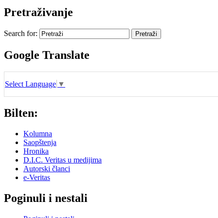
Pretraživanje
Search for:
Google Translate
Select Language
▼
Bilten:
Kolumna
Saopštenja
Hronika
D.I.C. Veritas u medijima
Autorski članci
e-Veritas
Poginuli i nestali