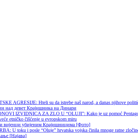
 AGRESIJE: Hteli su da istrebe naš narod, a danas njihove političk
чин над девет Крајишника на Динари
OVI IZVIDNICA ZA ZLO U “OLUJI”: Kako je uz pomoć Pentagona p
veće etničko čišćenje u evropskom miru
ни вијенци убијеним Крајишницима [Фото]
 U toku i posle “Oluje” hrvatska vojska činila mnoge ratne zločine p
ање [Најава]