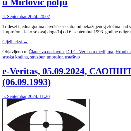
u Mirlović polju
5. Septembar 2024. 20:07
Trideset i jedna godina navršiće se sutra od nekažnjenog zločina nad 
Unprofora. Iako se ovaj događaj od 6. septembra 1993. godine odig
Cijeli tekst →
Objavljeno u:
Članci za naslovnu
,
D.I.C. Veritas u medijima
,
Hronika
srpska krajina
,
strazbur
,
unprofor
,
ustaštvo
e-Veritas, 05.09.2024, САО
(06.09.1993)
5. Septembar 2024. 11:20