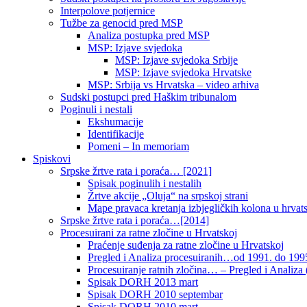
Interpolove potjernice
Tužbe za genocid pred MSP
Analiza postupka pred MSP
MSP: Izjave svjedoka
MSP: Izjave svjedoka Srbije
MSP: Izjave svjedoka Hrvatske
MSP: Srbija vs Hrvatska – video arhiva
Sudski postupci pred Haškim tribunalom
Poginuli i nestali
Ekshumacije
Identifikacije
Pomeni – In memoriam
Spiskovi
Srpske žrtve rata i poraća… [2021]
Spisak poginulih i nestalih
Žrtve akcije „Oluja“ na srpskoj strani
Mape pravaca kretanja izbjegličkih kolona u hrvats
Srpske žrtve rata i poraća…[2014]
Procesuirani za ratne zločine u Hrvatskoj
Praćenje suđenja za ratne zločine u Hrvatskoj
Pregled i Analiza procesuiranih…od 1991. do 1995
Procesuiranje ratnih zločina… – Pregled i Analiza (
Spisak DORH 2013 mart
Spisak DORH 2010 septembar
Spisak DORH 2010 mart