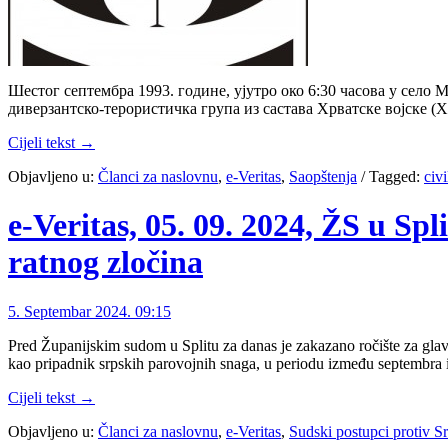
Шестог септембра 1993. године, ујутро око 6:30 часова у село
диверзантско-терористичка група из састава Хрватске војске (Х
Cijeli tekst →
Objavljeno u:
Članci za naslovnu
,
e-Veritas
,
Saopštenja
/
Tagged:
civi
e-Veritas, 05. 09. 2024, ŽS u Sp
ratnog zločina
5. Septembar 2024. 09:15
Pred Županijskim sudom u Splitu za danas je zakazano ročište za glavni
kao pripadnik srpskih parovojnih snaga, u periodu između septembra 
Cijeli tekst →
Objavljeno u:
Članci za naslovnu
,
e-Veritas
,
Sudski postupci protiv 