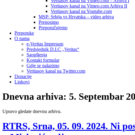
Veritasov kanal na Vimeo.com – Arhiva I
Veritasov kanal na Vimeo.com Arhiva II
Veritasov kanal na Youtube.com
MSP: Srbija vs Hrvatska – video arhiva
Prenosimo
Preporučujemo
Preporuke
O nama
e-Veritas Impresum
Predsjednik D.I.C „Veritas“
Saopštenja
Kontakt formular
Gdje se nalazimo
Veritasov kanal na Twitter.com
Donacije
Linkovi
Dnevna arhiva:
5. Septembar 20
Upravo gledate dnevnu arhivu.
RTRS, Srna, 05. 09. 2024. Ni po