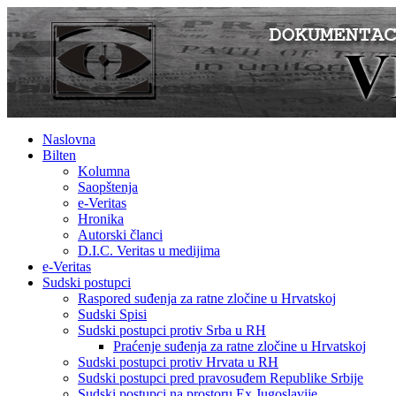
Naslovna
Bilten
Kolumna
Saopštenja
e-Veritas
Hronika
Autorski članci
D.I.C. Veritas u medijima
e-Veritas
Sudski postupci
Raspored suđenja za ratne zločine u Hrvatskoj
Sudski Spisi
Sudski postupci protiv Srba u RH
Praćenje suđenja za ratne zločine u Hrvatskoj
Sudski postupci protiv Hrvata u RH
Sudski postupci pred pravosuđem Republike Srbije
Sudski postupci na prostoru Ex Jugoslavije