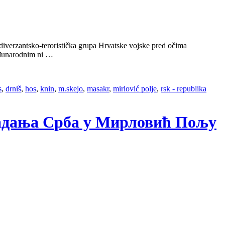
a diverzantsko-teroristička grupa Hrvatske vojske pred očima
eđunarodnim ni …
s
,
drniš
,
hos
,
knin
,
m.skejo
,
masakr
,
mirlović polje
,
rsk - republika
радања Срба у Мирловић Пољу