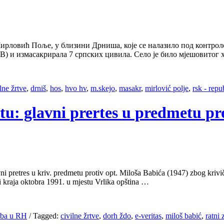
 Мирловић Поље, у близини Дрниша, које се налазило под контрол
В) и измасакрирала 7 српских цивила. Село је било мјешовитог х
lne žrtve
,
drniš
,
hos
,
hvo hv
,
m.skejo
,
masakr
,
mirlović polje
,
rsk - repu
litu: glavni prertes u predmetu p
 pretres u kriv. predmetu protiv opt. Miloša Babića (1947) zbog krivičn
i kraja oktobra 1991. u mjestu Vrlika opština …
Srba u RH
/
Tagged:
civilne žrtve
,
dorh ždo
,
e-veritas
,
miloš babić
,
ratni 