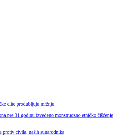
e elite produbljuju mržnju
re 31 godinu izvedeno monstruozno etničko čišćenje
rotiv civila, naših sunarodnika