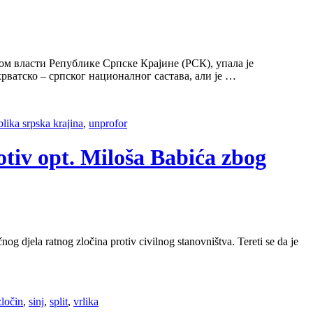
ом власти Републике Српске Крајине (РСК), упала је
рватско – српског националног састава, али је …
blika srpska krajina
,
unprofor
rotiv opt. Miloša Babića zbog
og djela ratnog zločina protiv civilnog stanovništva. Tereti se da je
zločin
,
sinj
,
split
,
vrlika