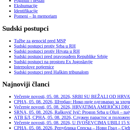
Poginuli i nestali
Ekshumacije
Identifikacije
Pomeni – In memoriam
Sudski postupci
Tužbe za genocid pred MSP
Sudski postupci protiv Srba u RH
Sudski postupci protiv Hrvata u RH
Sudski postupci pred pravosuđem Republike Srbije
Sudski postupci na prostoru Ex Jugoslavije
Interpolove potjernice
Sudski postupci pred Haškim tribunalom
Najnoviji članci
Večernje novosti, 05. 08. 2026, SRBI SU BEŽALI OD HRVATSKE
СРНА, 05. 08. 2026, Штрбац: Нико није одговарао за зло
Večernje novosti, 05. 08. 2026, HRVATIMA AMERIČKI DRON
SRNA, 05. 08. 2026, Rašković Ivić: Progon Srba u Oluji – naj
АТВ БЛ, СРНА, 05. 08. 2026, Служен парастос и положе
Večernje novosti, 05. 08. 2026, U IVOŠEVCIMA UBILI 15 SRBA:
СРНА, 05. 08. 2026, Република Српска – Нови Град – Сјећ