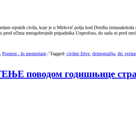
sedam srpskih civila, koje je u Mirlović polju kod Drništa izmasakriral
rao pred očima mnogobrojnih pripadnika Unprofora, do sada ni pred m
,
Pomeni - In memoriam
/
Tagged:
civilne žrtve
,
demografija
,
dic verita
ПШТЕЊЕ поводом годишњице ст