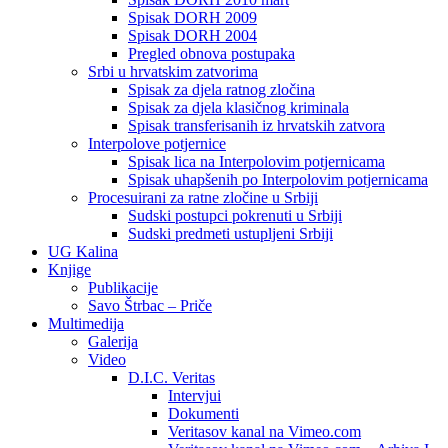
Spisak DORH 2009
Spisak DORH 2004
Pregled obnova postupaka
Srbi u hrvatskim zatvorima
Spisak za djela ratnog zločina
Spisak za djela klasičnog kriminala
Spisak transferisanih iz hrvatskih zatvora
Interpolove potjernice
Spisak lica na Interpolovim potjernicama
Spisak uhapšenih po Interpolovim potjernicama
Procesuirani za ratne zločine u Srbiji
Sudski postupci pokrenuti u Srbiji
Sudski predmeti ustupljeni Srbiji
UG Kalina
Knjige
Publikacije
Savo Štrbac – Priče
Multimedija
Galerija
Video
D.I.C. Veritas
Intervjui
Dokumenti
Veritasov kanal na Vimeo.com