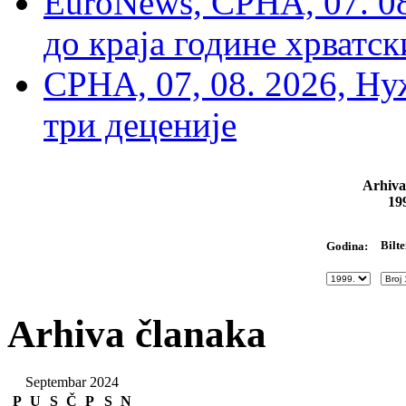
EuroNews, СРНА, 07. 0
до краја године хрватс
СРНА, 07, 08. 2026, Ну
три деценије
Arhiva
19
Bilte
Godina:
Arhiva članaka
Septembar 2024
P
U
S
Č
P
S
N