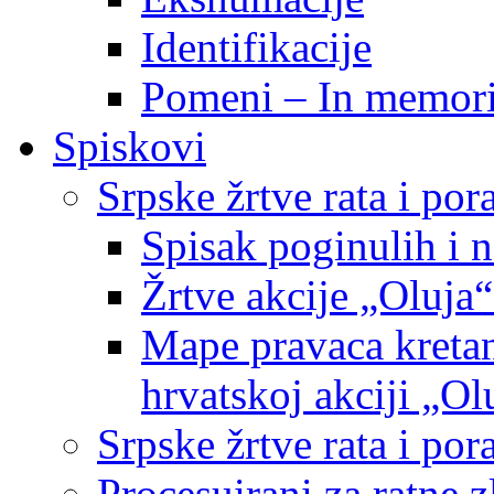
Identifikacije
Pomeni – In memor
Spiskovi
Srpske žrtve rata i po
Spisak poginulih i n
Žrtve akcije „Oluja“
Mape pravaca kretan
hrvatskoj akciji „Ol
Srpske žrtve rata i p
Procesuirani za ratne 