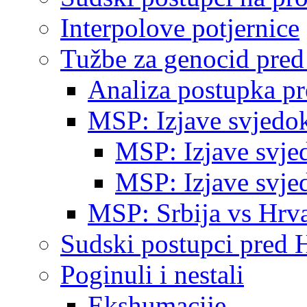
Interpolove potjernice
Tužbe za genocid pre
Analiza postupka p
MSP: Izjave svjedo
MSP: Izjave svje
MSP: Izjave svje
MSP: Srbija vs Hrva
Sudski postupci pred 
Poginuli i nestali
Ekshumacije