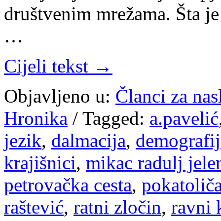
društvenim mrežama. Šta je
…
Cijeli tekst →
Objavljeno u:
Članci za na
Hronika
/
Tagged:
a.pavelić
jezik
,
dalmacija
,
demografij
krajišnici
,
mikac radulj jele
petrovačka cesta
,
pokatolič
raštević
,
ratni zločin
,
ravni 