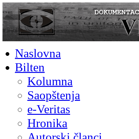
Naslovna
Bilten
Kolumna
Saopštenja
e-Veritas
Hronika
Autorski članci