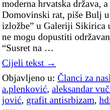
moderna hrvatska država, a
Domovinski rat, piše Bulj u
izložbe” u Galeriji Sikirica
ne mogu dopustiti održavanj
“Susret na …
Cijeli tekst →
Objavljeno u:
Članci za na
a.plenković
,
aleksandar vuč
jović
,
grafit antisrbizam
,
hd