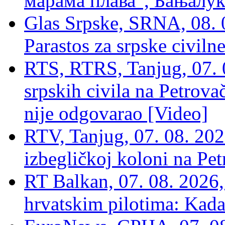
марама плава“, Бањалука
Glas Srpske, SRNA, 08. 0
Parastos za srpske civilne
RTS, RTRS, Tanjug, 07. 0
srpskih civila na Petrovač
nije odgovarao [Video]
RTV, Tanjug, 07. 08. 2026
izbegličkoj koloni na Pet
RT Balkan, 07. 08. 2026,
hrvatskim pilotima: Kada