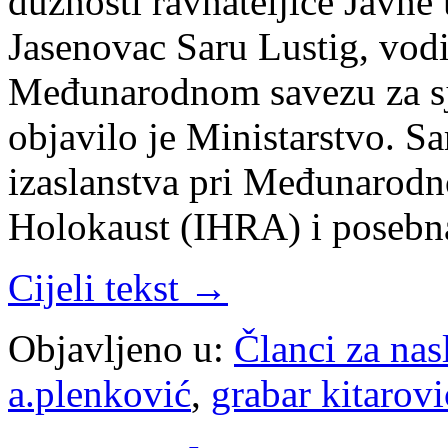
dužnosti ravnateljice Javn
Jasenovac Saru Lustig, vodit
Međunarodnom savezu za sj
objavilo je Ministarstvo. Sa
izaslanstva pri Međunarodn
Holokaust (IHRA) i poseb
Cijeli tekst →
Objavljeno u:
Članci za na
a.plenković
,
grabar kitarovi