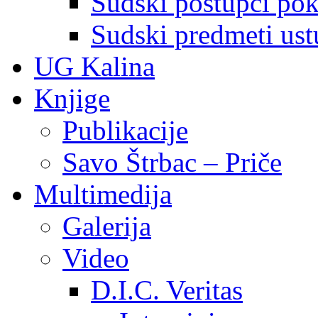
Sudski postupci pokr
Sudski predmeti ustu
UG Kalina
Knjige
Publikacije
Savo Štrbac – Priče
Multimedija
Galerija
Video
D.I.C. Veritas