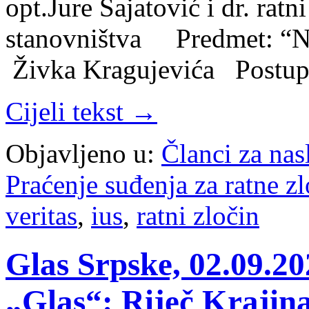
opt.Jure Šajatović i dr. ratn
stanovništva Predmet: “N
Živka Kragujevića Postu
Cijeli tekst →
Objavljeno u:
Članci za na
Praćenje suđenja za ratne z
veritas
,
ius
,
ratni zločin
Glas Srpske, 02.09.20
„Glas“: Riječ Krajin