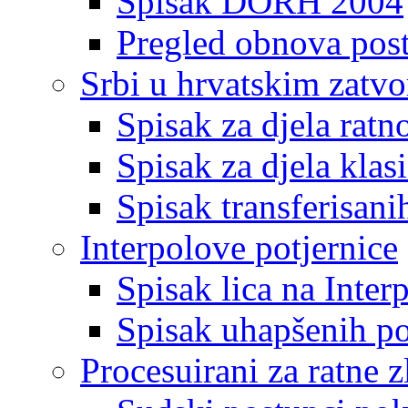
Spisak DORH 2004
Pregled obnova pos
Srbi u hrvatskim zatv
Spisak za djela ratn
Spisak za djela klas
Spisak transferisani
Interpolove potjernice
Spisak lica na Inte
Spisak uhapšenih po
Procesuirani za ratne z