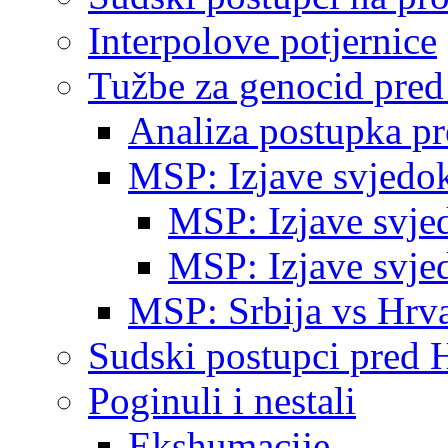
Interpolove potjernice
Tužbe za genocid pre
Analiza postupka p
MSP: Izjave svjedo
MSP: Izjave svje
MSP: Izjave svje
MSP: Srbija vs Hrva
Sudski postupci pred 
Poginuli i nestali
Ekshumacije