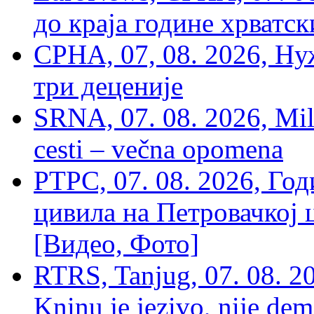
до краја године хрватс
СРНА, 07, 08. 2026, Ну
три деценије
SRNA, 07. 08. 2026, Mil
cesti – večna opomena
РТРС, 07. 08. 2026, Г
цивила на Петровачкој ц
[Видео, Фото]
RTRS, Tanjug, 07. 08. 2
Kninu je jezivo, nije dem