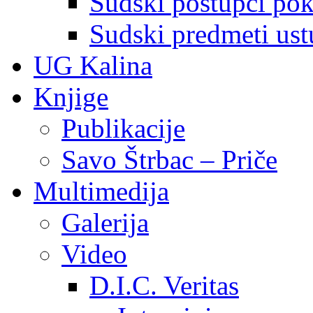
Sudski postupci pokr
Sudski predmeti ustu
UG Kalina
Knjige
Publikacije
Savo Štrbac – Priče
Multimedija
Galerija
Video
D.I.C. Veritas