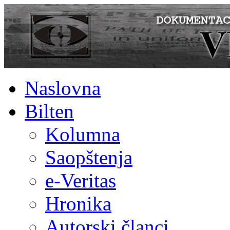
Naslovna
Bilten
Kolumna
Saopštenja
e-Veritas
Hronika
Autorski članci