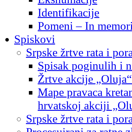
Identifikacije
Pomeni – In memor
Spiskovi
Srpske žrtve rata i po
Spisak poginulih i n
Žrtve akcije „Oluja“
Mape pravaca kretan
hrvatskoj akciji „Ol
Srpske žrtve rata i p
Procesuirani za ratne 