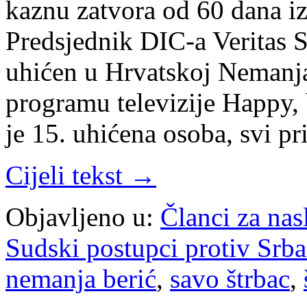
kaznu zatvora od 60 dana iz
Predsjednik DIC-a Veritas S
uhićen u Hrvatskoj Nemanja
programu televizije Happy,
je 15. uhićena osoba, svi p
Cijeli tekst →
Objavljeno u:
Članci za na
Sudski postupci protiv Srb
nemanja berić
,
savo štrbac
,