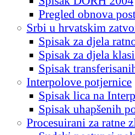
Spisak DORH 2004
Pregled obnova pos
Srbi u hrvatskim zatv
Spisak za djela ratn
Spisak za djela klas
Spisak transferisani
Interpolove potjernice
Spisak lica na Inte
Spisak uhapšenih po
Procesuirani za ratne z