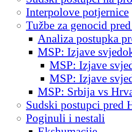
Interpolove potjernice
Tužbe za genocid pre
Analiza postupka p
MSP: Izjave svjedo
MSP: Izjave svje
MSP: Izjave svje
MSP: Srbija vs Hrva
Sudski postupci pred 
Poginuli i nestali
Ekshumacije