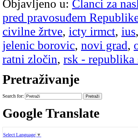
Objavljeno u:
Članci za na
pred pravosuđem Republike
civilne žrtve
,
icty irmct
,
ius
jelenic borovic
,
novi grad
,
ratni zločin
,
rsk - republika
Pretraživanje
Search for:
Google Translate
Select Language
▼