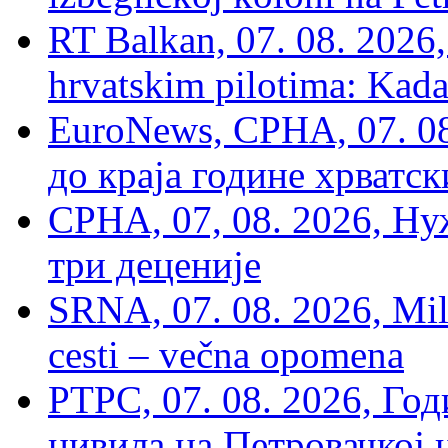
RT Balkan, 07. 08. 2026,
hrvatskim pilotima: Kada
EuroNews, СРНА, 07. 0
до краја године хрватс
СРНА, 07, 08. 2026, Ну
три деценије
SRNA, 07. 08. 2026, Mil
cesti – večna opomena
РТРС, 07. 08. 2026, Г
цивила на Петровачкој ц