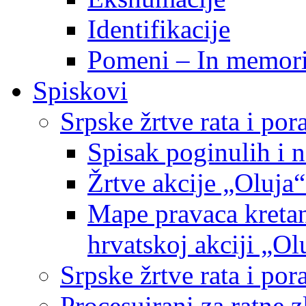
Identifikacije
Pomeni – In memor
Spiskovi
Srpske žrtve rata i po
Spisak poginulih i n
Žrtve akcije „Oluja“
Mape pravaca kretan
hrvatskoj akciji „Ol
Srpske žrtve rata i p
Procesuirani za ratne 