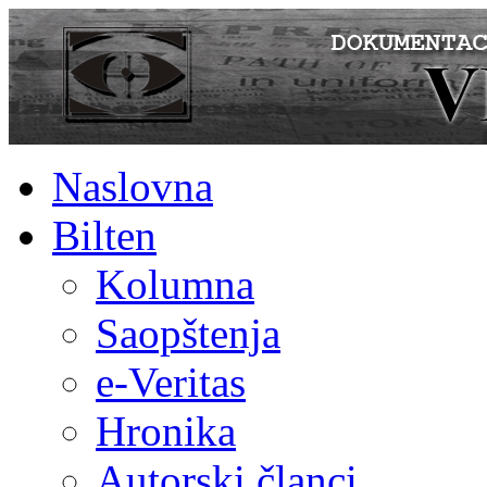
Naslovna
Bilten
Kolumna
Saopštenja
e-Veritas
Hronika
Autorski članci