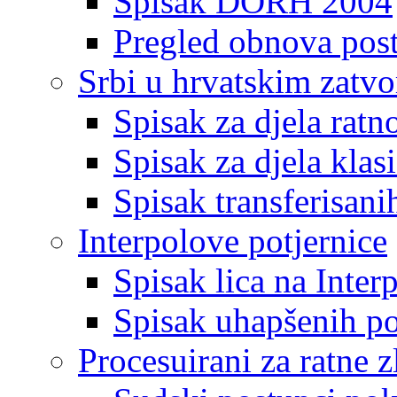
Spisak DORH 2004
Pregled obnova pos
Srbi u hrvatskim zatv
Spisak za djela ratn
Spisak za djela klas
Spisak transferisani
Interpolove potjernice
Spisak lica na Inte
Spisak uhapšenih po
Procesuirani za ratne z