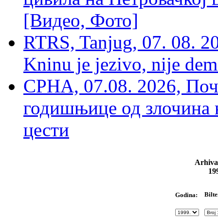
[Видео, Фото]
RTRS, Tanjug, 07. 08. 2
Kninu je jezivo, nije dem
СРНА, 07.08. 2026, По
годишњице од злочина 
цести
Arhiva
19
Bilte
Godina: