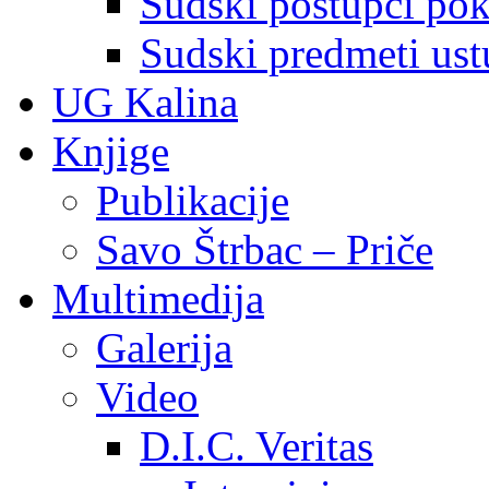
Sudski postupci pokr
Sudski predmeti ustu
UG Kalina
Knjige
Publikacije
Savo Štrbac – Priče
Multimedija
Galerija
Video
D.I.C. Veritas