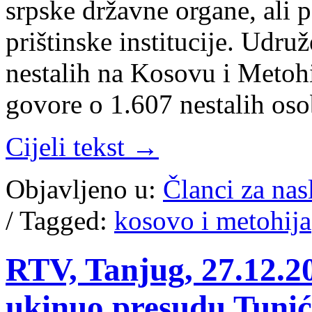
srpske državne organe, ali 
prištinske institucije. Udr
nestalih na Kosovu i Metohi
govore o 1.607 nestalih os
Cijeli tekst →
Objavljeno u:
Članci za na
/
Tagged:
kosovo i metohija
RTV, Tanjug, 27.12.20
ukinuo presudu Tunić