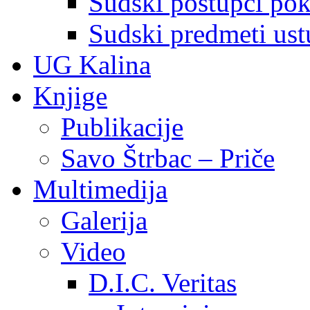
Sudski postupci pokr
Sudski predmeti ustu
UG Kalina
Knjige
Publikacije
Savo Štrbac – Priče
Multimedija
Galerija
Video
D.I.C. Veritas