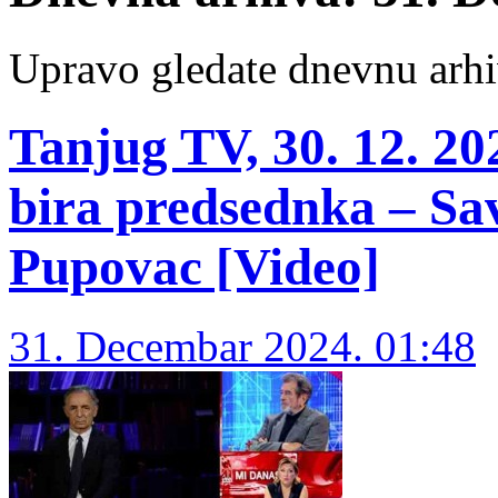
Upravo gledate dnevnu arhi
Tanjug TV, 30. 12. 2
bira predsednka – Sa
Pupovac [Video]
31. Decembar 2024. 01:48