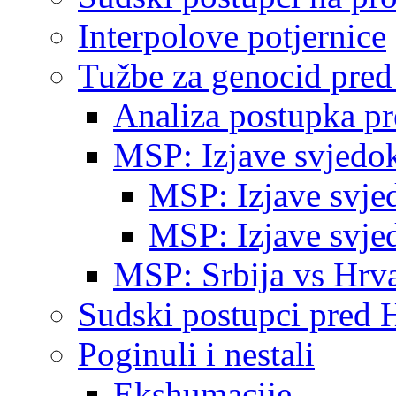
Interpolove potjernice
Tužbe za genocid pre
Analiza postupka p
MSP: Izjave svjedo
MSP: Izjave svje
MSP: Izjave svje
MSP: Srbija vs Hrva
Sudski postupci pred 
Poginuli i nestali
Ekshumacije