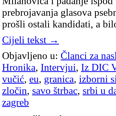
Milanovića i padanje ispod 
prebrojavanja glasova pseb
prošli ostali kandidati, a bi
Cijeli tekst →
Objavljeno u:
Članci za na
Hronika
,
Intervjui
,
Iz DIC V
vučić
,
eu
,
granica
,
izborni s
zločin
,
savo štrbac
,
srbi u d
zagreb