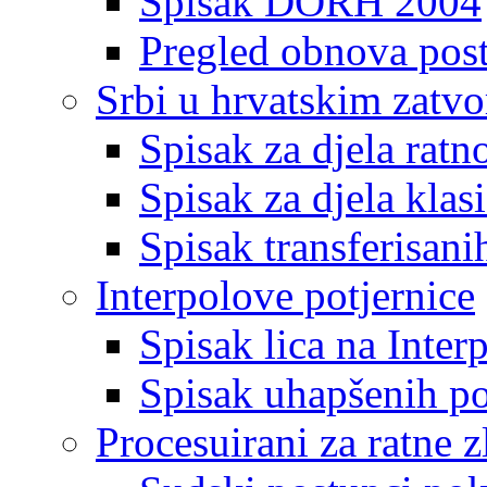
Spisak DORH 2004
Pregled obnova pos
Srbi u hrvatskim zatv
Spisak za djela ratn
Spisak za djela klas
Spisak transferisani
Interpolove potjernice
Spisak lica na Inte
Spisak uhapšenih po
Procesuirani za ratne z