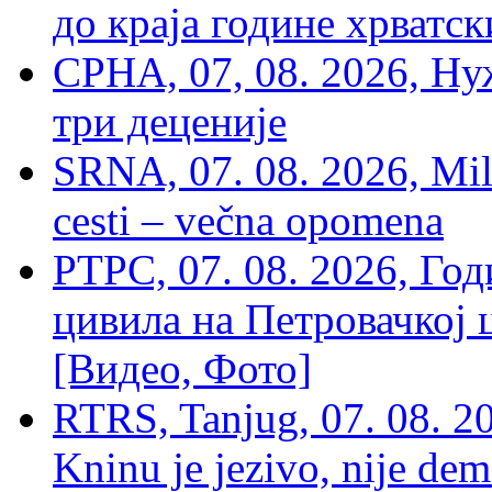
до краја године хрватс
СРНА, 07, 08. 2026, Ну
три деценије
SRNA, 07. 08. 2026, Mil
cesti – večna opomena
РТРС, 07. 08. 2026, Г
цивила на Петровачкој ц
[Видео, Фото]
RTRS, Tanjug, 07. 08. 2
Kninu je jezivo, nije dem