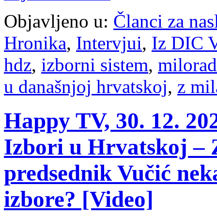
Objavljeno u:
Članci za na
Hronika
,
Intervjui
,
Iz DIC V
hdz
,
izborni sistem
,
milora
u današnjoj hrvatskoj
,
z mi
Happy TV, 30. 12. 202
Izbori u Hrvatskoj – Z
predsednik Vučić nek
izbore? [Video]