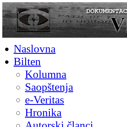
Naslovna
Bilten
Kolumna
Saopštenja
e-Veritas
Hronika
Autorski članci