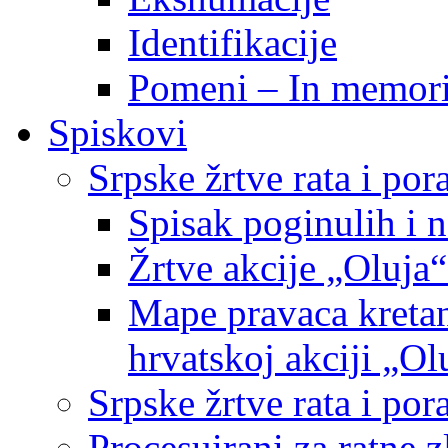
Identifikacije
Pomeni – In memor
Spiskovi
Srpske žrtve rata i po
Spisak poginulih i n
Žrtve akcije „Oluja“
Mape pravaca kretan
hrvatskoj akciji „Ol
Srpske žrtve rata i p
Procesuirani za ratne 