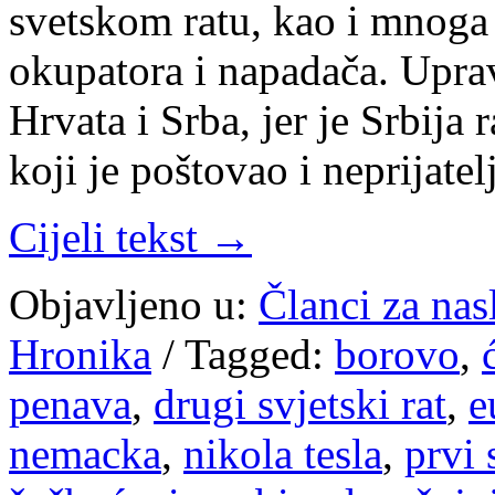
svetskom ratu, kao i mnoga 
okupatora i napadača. Uprav
Hrvata i Srba, jer je Srbija 
koji je poštovao i neprijate
Cijeli tekst →
Objavljeno u:
Članci za na
Hronika
/
Tagged:
borovo
,
penava
,
drugi svjetski rat
,
e
nemacka
,
nikola tesla
,
prvi 