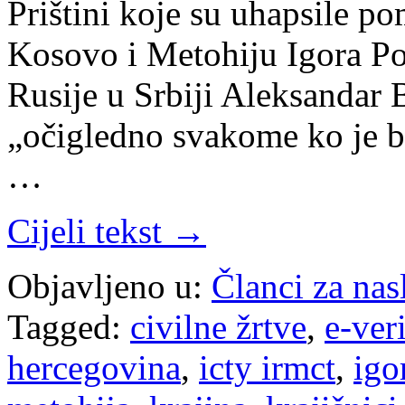
Prištini koje su uhapsile p
Kosovo i Metohiju Igora Po
Rusije u Srbiji Aleksandar
„očigledno svakome ko je b
…
Cijeli tekst →
Objavljeno u:
Članci za na
Tagged:
civilne žrtve
,
e-ver
hercegovina
,
icty irmct
,
igo