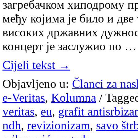
загребачком хиподрому пр
међу којима је било и две
високих државних дужносн
концерт је заслужио по …
Cijeli tekst →
Objavljeno u:
Članci za na
e-Veritas
,
Kolumna
/
Tagge
veritas
,
eu
,
grafit antisrbiz
ndh
,
revizionizam
,
savo štr