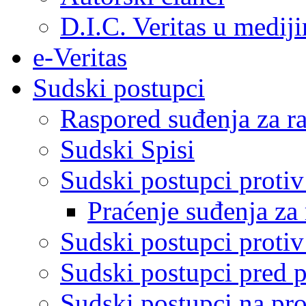
D.I.C. Veritas u medij
e-Veritas
Sudski postupci
Raspored suđenja za ra
Sudski Spisi
Sudski postupci proti
Praćenje suđenja za 
Sudski postupci proti
Sudski postupci pred 
Sudski postupci na pro