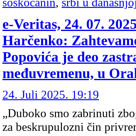
šoškoćanin
,
srbi u današnjo
e-Veritas, 24. 07. 20
Harčenko: Zahtevamo
Popovića je deo zastr
međuvremenu, u Or
24. Juli 2025. 19:19
„Duboko smo zabrinuti zbog
za beskrupulozni čin privre