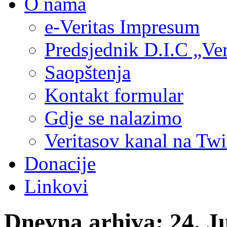
O nama
e-Veritas Impresum
Predsjednik D.I.C „Ver
Saopštenja
Kontakt formular
Gdje se nalazimo
Veritasov kanal na Twi
Donacije
Linkovi
Dnevna arhiva:
24. J