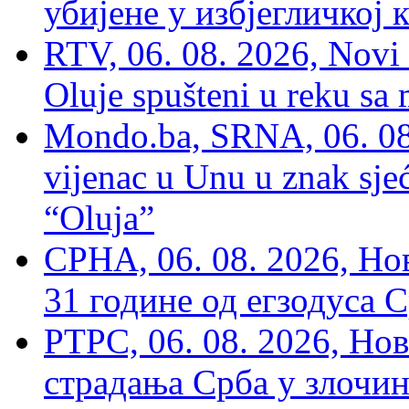
убијене у избјегличкој 
RTV, 06. 08. 2026, Novi 
Oluje spušteni u reku sa
Mondo.ba, SRNA, 06. 08
vijenac u Unu u znak sjeć
“Oluja”
СРНА, 06. 08. 2026, Н
31 године од егзодуса С
РТРС, 06. 08. 2026, Нов
страдања Срба у злочин