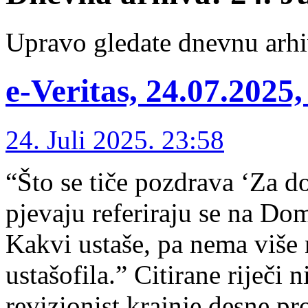
Upravo gledate dnevnu arhi
e-Veritas, 24.07.2025
24. Juli 2025. 23:58
“Što se tiče pozdrava ‘Za d
pjevaju referiraju se na Do
Kakvi ustaše, pa nema više 
ustašofila.” Citirane riječi 
revizionist krajnje desne pr