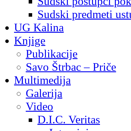
Sudski postupci pokr
Sudski predmeti ustu
UG Kalina
Knjige
Publikacije
Savo Štrbac – Priče
Multimedija
Galerija
Video
D.I.C. Veritas