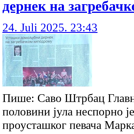
дернек на загребач
24. Juli 2025. 23:43
Пише: Саво Штрбац Главна
половини јула неспорно је
проусташког певача Марк