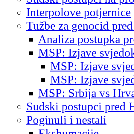
Interpolove potjernice
Tužbe za genocid pre
Analiza postupka p
MSP: Izjave svjedo
MSP: Izjave svje
MSP: Izjave svje
MSP: Srbija vs Hrva
Sudski postupci pred 
Poginuli i nestali
Ekshumacije