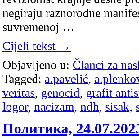
negiraju raznorodne manifes
suvremenoj …
Cijeli tekst →
Objavljeno u:
Članci za na
Tagged:
a.pavelić
,
a.plenko
veritas
,
genocid
,
grafit anti
logor
,
nacizam
,
ndh
,
sisak
,
Политика, 24.07.20