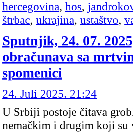
hercegovina
,
hos
,
jandroko
štrbac
,
ukrajina
,
ustaštvo
,
v
Sputnjik, 24. 07. 202
obračunava sa mrtvim
spomenici
24. Juli 2025. 21:24
U Srbiji postoje čitava grob
nemačkim i drugim koji su 