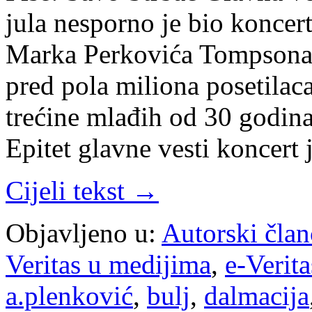
jula nesporno je bio koncer
Marka Perkovića Tompsona
pred pola miliona posetilac
trećine mlađih od 30 godina
Epitet glavne vesti koncert
Cijeli tekst →
Objavljeno u:
Autorski član
Veritas u medijima
,
e-Verita
a.plenković
,
bulj
,
dalmacija