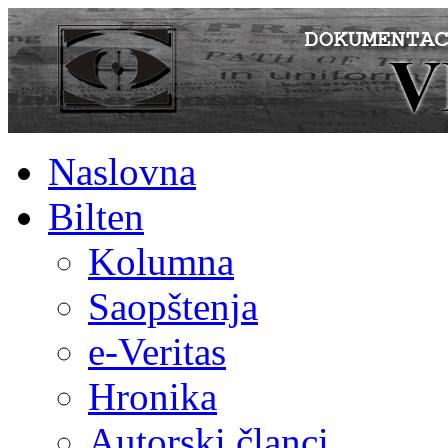
Naslovna
Bilten
Kolumna
Saopštenja
e-Veritas
Hronika
Autorski članci