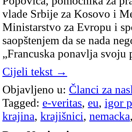
Popovića, pomoćnika za prav
vlade Srbije za Kosovo i Me
Ministarstvo za Evropu i s
saopštenjem da se nada ne
„Francuska ponavlja svoju
Cijeli tekst →
Objavljeno u:
Članci za na
Tagged:
e-veritas
,
eu
,
igor 
krajina
,
krajišnici
,
nemacka