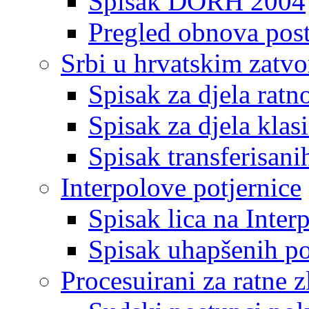
Spisak DORH 2004
Pregled obnova pos
Srbi u hrvatskim zatv
Spisak za djela ratn
Spisak za djela klas
Spisak transferisani
Interpolove potjernice
Spisak lica na Inte
Spisak uhapšenih po
Procesuirani za ratne z