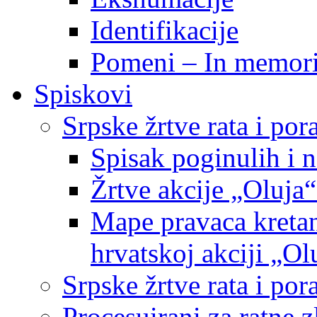
Identifikacije
Pomeni – In memor
Spiskovi
Srpske žrtve rata i po
Spisak poginulih i n
Žrtve akcije „Oluja“
Mape pravaca kretan
hrvatskoj akciji „Ol
Srpske žrtve rata i p
Procesuirani za ratne 