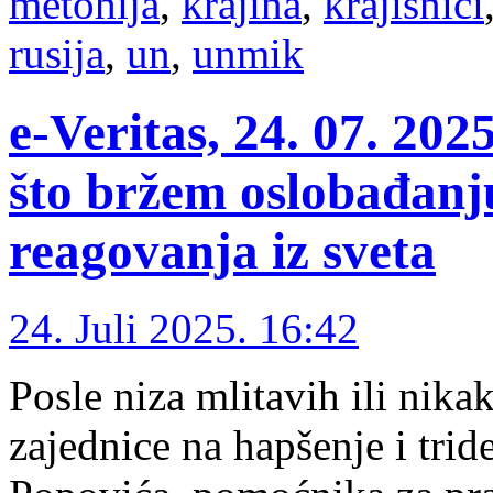
metohija
,
krajina
,
krajišnici
rusija
,
un
,
unmik
e-Veritas, 24. 07. 20
što bržem oslobađanj
reagovanja iz sveta
24. Juli 2025. 16:42
Posle niza mlitavih ili ni
zajednice na hapšenje i tri