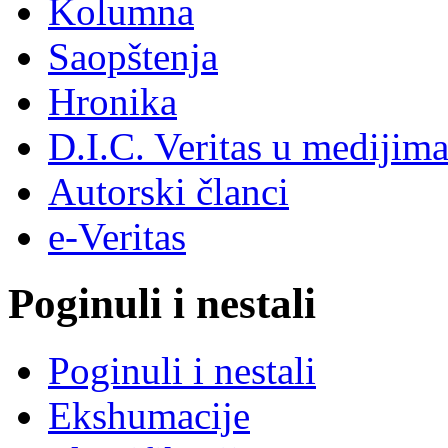
Kolumna
Saopštenja
Hronika
D.I.C. Veritas u medijim
Autorski članci
e-Veritas
Poginuli i nestali
Poginuli i nestali
Ekshumacije