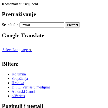
Komentari su isključeni.
Pretraživanje
Search for:
Google Translate
Select Language
▼
Bilten:
Kolumna
Saopštenja
Hronika
D.I.C. Veritas u medijima
Autorski članci
e-Veritas
Poginuli i nestali