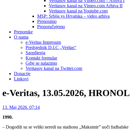
Veritasov kanal na Vimeo.com – Arhiva I
Veritasov kanal na Vimeo.com Arhiva II
Veritasov kanal na Youtube.com
MSP: Srbija vs Hrvatska – video arhiva
Prenosimo
Preporučujemo
Preporuke
O nama
e-Veritas Impresum
Predsjednik D.I.C „Veritas“
Saopštenja
Kontakt formular
Gdje se nalazimo
Veritasov kanal na Twitter.com
Donacije
Linkovi
e-Veritas, 13.05.2026, HRON
13. Maj 2026. 07:14
1990.
– Dogodili su se veliki neredi na stadionu „Maksimir” uoči fudbalske