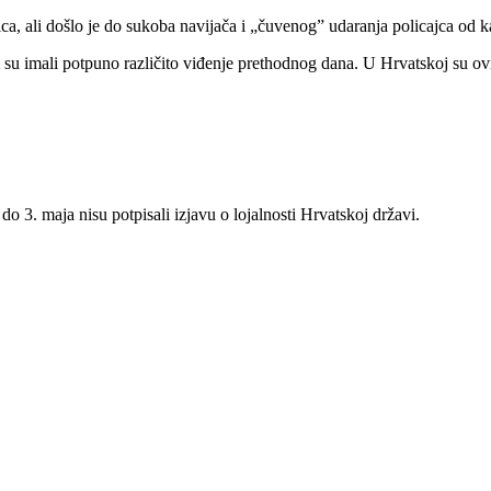
ica, ali došlo je do sukoba navijača i „čuvenog” udaranja policajca od
 su imali potpuno različito viđenje prethodnog dana. U Hrvatskoj su ov
o 3. maja nisu potpisali izjavu o lojalnosti Hrvatskoj državi.