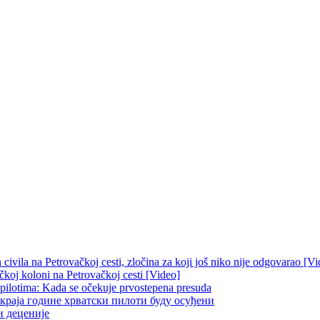
ivila na Petrovačkoj cesti, zločina za koji još niko nije odgovarao [Vi
čkoj koloni na Petrovačkoj cesti [Video]
 pilotima: Kada se očekuje prvostepena presuda
краја године хрватски пилоти буду осуђени
и деценије