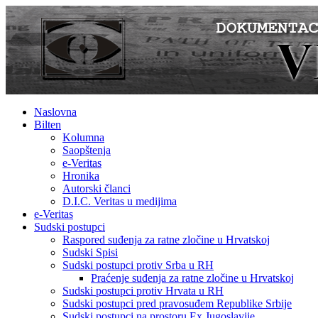
Naslovna
Bilten
Kolumna
Saopštenja
e-Veritas
Hronika
Autorski članci
D.I.C. Veritas u medijima
e-Veritas
Sudski postupci
Raspored suđenja za ratne zločine u Hrvatskoj
Sudski Spisi
Sudski postupci protiv Srba u RH
Praćenje suđenja za ratne zločine u Hrvatskoj
Sudski postupci protiv Hrvata u RH
Sudski postupci pred pravosuđem Republike Srbije
Sudski postupci na prostoru Ex Jugoslavije