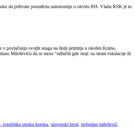
poruku da prihvate ponuđenu autonomiju u okviru RH. Vlada RSK je tu
o povlačanju svojih snaga na liniji primirja u okolini Knina,
u Miloševiću da se mora “odlučiti gde stoji: na strani eskalacije ili
 - republika srpska krajina
,
slavonski brod
,
slobodan milošević
,