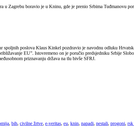
govora u Zagrebu boravio je u Kninu, gde je prenio Srbima Tuđmanovu 
ar spoljnih poslova Klaus Kinkel pozdravio je navodnu odluku Hrvatske 
ibližavanje EU”. Istovremeno on je poručio predsjedniku Srbije Slobodan
 međusobnom priznavanju država na tlu bivše SFRJ.
omija
,
bih
,
civilne žrtve
,
e-veritas
,
eu
,
knin
,
napadi
,
nestali
,
progoni
,
rsk