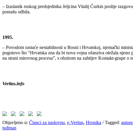
– Izaslanik ruskog predsjednika Jeljcina Vitalij Ćurkin poslije raz
ponudu odbila.
1995.
– Povodom rastuće nestabilnosti u Bosni i Hrvatskoj, njemački minist
pogotovo što “Hrvatska zna da bi nova vojna ofanziva otežala njeno pr
na strani mirovnog procesa”, s obzirom na zahtijev Kontakt-grupe o
Veritas.info
Objavljeno u:
Članci za naslovnu
,
e-Veritas
,
Hronika
/
Tagged:
auton
tuđman