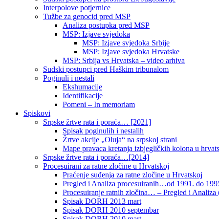
Interpolove potjernice
Tužbe za genocid pred MSP
Analiza postupka pred MSP
MSP: Izjave svjedoka
MSP: Izjave svjedoka Srbije
MSP: Izjave svjedoka Hrvatske
MSP: Srbija vs Hrvatska – video arhiva
Sudski postupci pred Haškim tribunalom
Poginuli i nestali
Ekshumacije
Identifikacije
Pomeni – In memoriam
Spiskovi
Srpske žrtve rata i poraća… [2021]
Spisak poginulih i nestalih
Žrtve akcije „Oluja“ na srpskoj strani
Mape pravaca kretanja izbjegličkih kolona u hrvats
Srpske žrtve rata i poraća…[2014]
Procesuirani za ratne zločine u Hrvatskoj
Praćenje suđenja za ratne zločine u Hrvatskoj
Pregled i Analiza procesuiranih…od 1991. do 1995
Procesuiranje ratnih zločina… – Pregled i Analiza (
Spisak DORH 2013 mart
Spisak DORH 2010 septembar
Spisak DORH 2010 mart