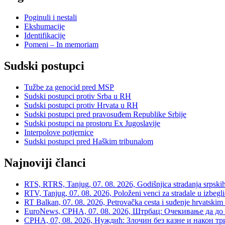
Poginuli i nestali
Ekshumacije
Identifikacije
Pomeni – In memoriam
Sudski postupci
Tužbe za genocid pred MSP
Sudski postupci protiv Srba u RH
Sudski postupci protiv Hrvata u RH
Sudski postupci pred pravosuđem Republike Srbije
Sudski postupci na prostoru Ex Jugoslavije
Interpolove potjernice
Sudski postupci pred Haškim tribunalom
Najnoviji članci
RTS, RTRS, Tanjug, 07. 08. 2026, Godišnjica stradanja srpskih c
RTV, Tanjug, 07. 08. 2026, Položeni venci za stradale u izbegli
RT Balkan, 07. 08. 2026, Petrovačka cesta i suđenje hrvatskim
EuroNews, СРНА, 07. 08. 2026, Штрбац: Очекивање да до 
СРНА, 07, 08. 2026, Нуждић: Злочин без казне и након тр