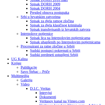
Spisak DORH 2009
Spisak DORH 2004
Pregled obnova postupaka
Srbi u hrvatskim zatvorima
Spisak za djela ratnog zločina
Spisak za djela klasičnog kriminala
Spisak transferisanih iz hrvatskih zatvora
Interpolove potjernice
Spisak lica na Interpolovim potjernicama
Spisak uhapšenih po Interpolovim potjernicama
Procesuirani za ratne zločine u Srbiji
Sudski postupci pokrenuti u Srbiji
Sudski predmeti ustupljeni Srbiji
UG Kalina
Knjige
Publikacije
Savo Štrbac – Priče
Multimedija
Galerija
Video
D.I.C. Veritas
Intervjui
Dokumenti
Veritasov kanal na Vimeo.com