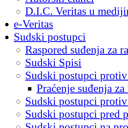
D.I.C. Veritas u medij
e-Veritas
Sudski postupci
Raspored suđenja za ra
Sudski Spisi
Sudski postupci proti
Praćenje suđenja za 
Sudski postupci proti
Sudski postupci pred 
Sudski postupci na pro