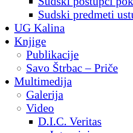
Sudski postupci pokr
Sudski predmeti ustu
UG Kalina
Knjige
Publikacije
Savo Štrbac – Priče
Multimedija
Galerija
Video
D.I.C. Veritas