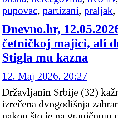
pupovac
,
partizani
,
praljak
,
Dnevno.hr, 12.05.202
četničkoj majici, ali 
Stigla mu kazna
12. Maj 2026. 20:27
Državljanin Srbije (32) kažn
izrečena dvogodišnja zabran
nakon što je na graničnom 