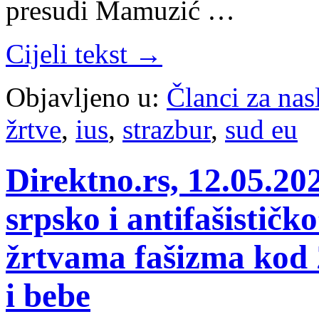
presudi Mamuzić …
Cijeli tekst →
Objavljeno u:
Članci za na
žrtve
,
ius
,
strazbur
,
sud eu
Direktno.rs, 12.05.202
srpsko i antifašistič
žrtvama fašizma kod
i bebe