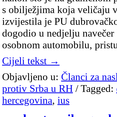
s obilježjima koja veličaju 
izvijestila je PU dubrovačk
dogodio u nedjelju navečer
osobnom automobilu, prist
Cijeli tekst →
Objavljeno u:
Članci za na
protiv Srba u RH
/
Tagged:
hercegovina
,
ius