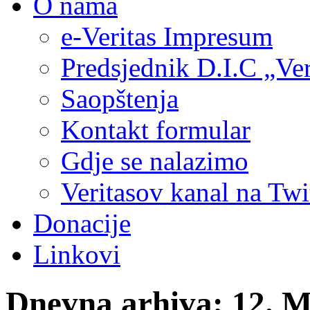
O nama
e-Veritas Impresum
Predsjednik D.I.C „Ver
Saopštenja
Kontakt formular
Gdje se nalazimo
Veritasov kanal na Twi
Donacije
Linkovi
Dnevna arhiva:
12. M