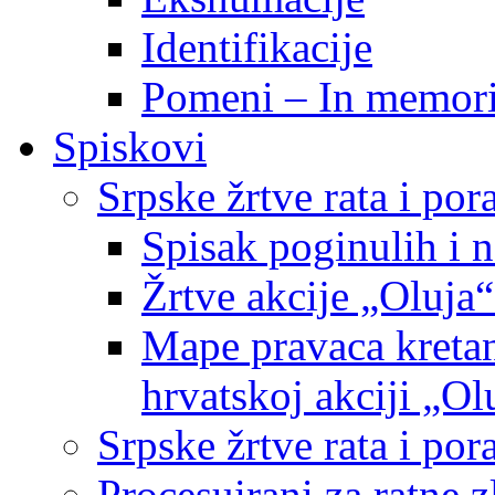
Identifikacije
Pomeni – In memor
Spiskovi
Srpske žrtve rata i po
Spisak poginulih i n
Žrtve akcije „Oluja“
Mape pravaca kretan
hrvatskoj akciji „Ol
Srpske žrtve rata i p
Procesuirani za ratne 