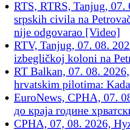
RTS, RTRS, Tanjug, 07. 0
srpskih civila na Petrovač
nije odgovarao [Video]
RTV, Tanjug, 07. 08. 2026
izbegličkoj koloni na Pet
RT Balkan, 07. 08. 2026,
hrvatskim pilotima: Kada
EuroNews, СРНА, 07. 0
до краја године хрватс
СРНА, 07, 08. 2026, Ну