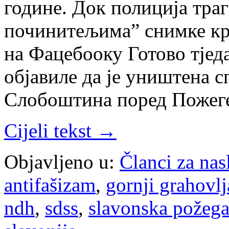
године. Док полиција траг
починитељима” снимке кр
на Фацебооку Готово тјед
објавиле да је уништена с
Слобоштина поред Пожеге
Cijeli tekst →
Objavljeno u:
Članci za na
antifašizam
,
gornji grahovlj
ndh
,
sdss
,
slavonska požeg