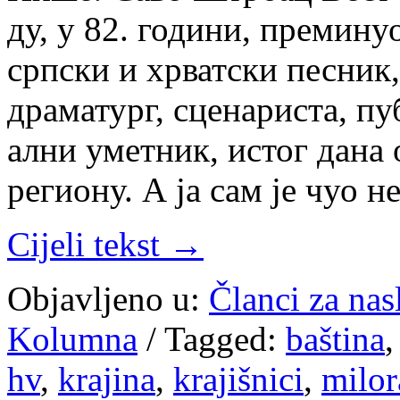
ду, у 82. го­ди­ни, пре­ми­нуо
срп­ски и хр­ват­ски пе­сник, 
дра­ма­тург, сце­на­ри­ста, пу
ал­ни умет­ник, истог да­на о
ре­ги­о­ну. А ја сам је чуо н
Cijeli tekst →
Objavljeno u:
Članci za na
Kolumna
/
Tagged:
baština
hv
,
krajina
,
krajišnici
,
milo