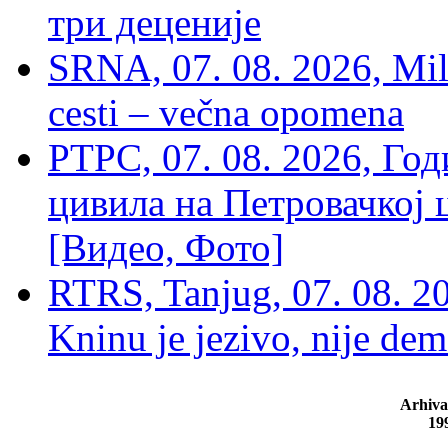
три деценије
SRNA, 07. 08. 2026, Mil
cesti – večna opomena
РТРС, 07. 08. 2026, Г
цивила на Петровачкој ц
[Видео, Фото]
RTRS, Tanjug, 07. 08. 2
Kninu je jezivo, nije dem
Arhiva
19