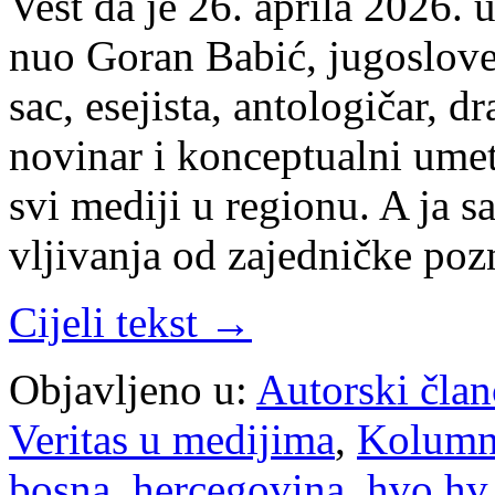
Vest da je 26. apri­la 2026. u 
nuo Go­ran Ba­bić, ju­go­slo­ven
sac, ese­ji­sta, an­to­lo­gi­čar, dr
no­vi­nar i kon­cep­tu­al­ni umet
svi me­di­ji u re­gi­o­nu. A ja
vlji­va­nja od za­jed­nič­ke po­
Cijeli tekst →
Objavljeno u:
Autorski član
Veritas u medijima
,
Kolum
bosna
,
hercegovina
,
hvo hv