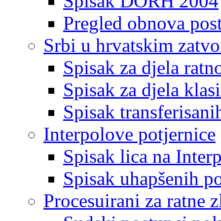
Spisak DORH 2004
Pregled obnova pos
Srbi u hrvatskim zatv
Spisak za djela ratn
Spisak za djela klas
Spisak transferisani
Interpolove potjernice
Spisak lica na Inte
Spisak uhapšenih po
Procesuirani za ratne z