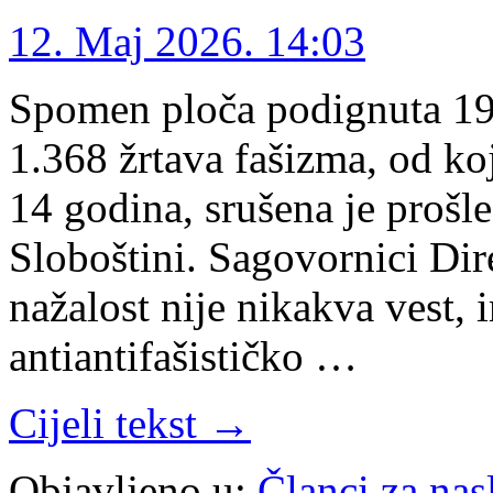
12. Maj 2026. 14:03
Spomen ploča podignuta 195
1.368 žrtava fašizma, od ko
14 godina, srušena je prošl
Sloboštini. Sagovornici Dir
nažalost nije nikakva vest, 
antiantifašističko …
Cijeli tekst →
Objavljeno u:
Članci za na