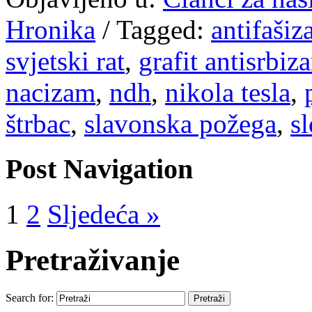
Hronika
/
Tagged:
antifaši
svjetski rat
,
grafit antisrbiz
nacizam
,
ndh
,
nikola tesla
,
štrbac
,
slavonska požega
,
s
Post Navigation
1
2
Sljedeća »
Pretraživanje
Search for: