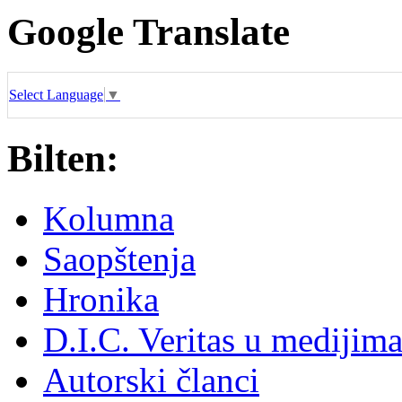
Google Translate
Select Language
▼
Bilten:
Kolumna
Saopštenja
Hronika
D.I.C. Veritas u medijim
Autorski članci