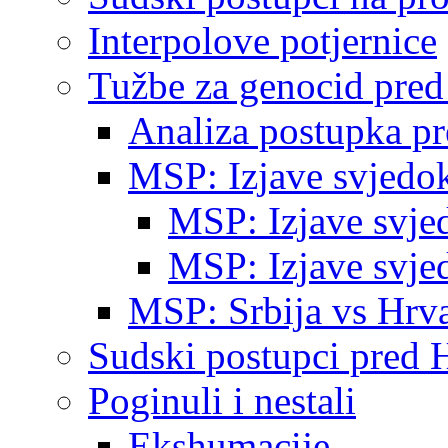
Interpolove potjernice
Tužbe za genocid pre
Analiza postupka p
MSP: Izjave svjedo
MSP: Izjave svje
MSP: Izjave svje
MSP: Srbija vs Hrva
Sudski postupci pred 
Poginuli i nestali
Ekshumacije