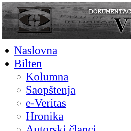
Naslovna
Bilten
Kolumna
Saopštenja
e-Veritas
Hronika
Autorski članci