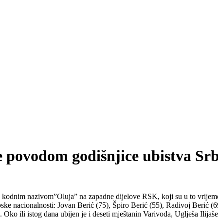
je povodom godišnjice ubistva Sr
kodnim nazivom”Oluja” na zapadne dijelove RSK, koji su u to vrijeme b
pske nacionalnosti: Jovan Berić (75), Špiro Berić (55), Radivoj Berić 
 Oko ili istog dana ubijen je i deseti mještanin Varivoda, Uglješa Ilijašev