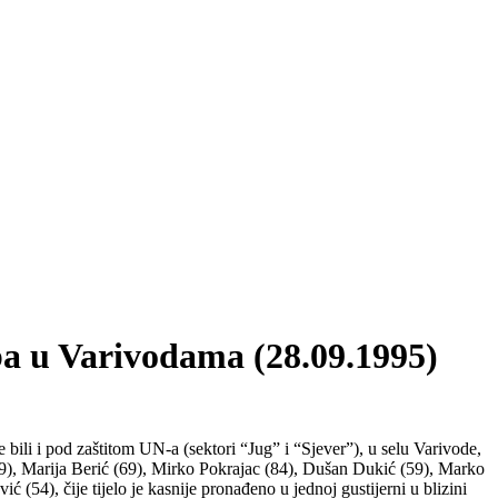
ba u Varivodama (28.09.1995)
ili i pod zaštitom UN-a (sektori “Jug” i “Sjever”), u selu Varivode,
(69), Marija Berić (69), Mirko Pokrajac (84), Dušan Dukić (59), Marko
ić (54), čije tijelo je kasnije pronađeno u jednoj gustijerni u blizini