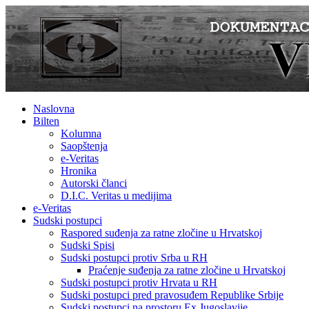
Naslovna
Bilten
Kolumna
Saopštenja
e-Veritas
Hronika
Autorski članci
D.I.C. Veritas u medijima
e-Veritas
Sudski postupci
Raspored suđenja za ratne zločine u Hrvatskoj
Sudski Spisi
Sudski postupci protiv Srba u RH
Praćenje suđenja za ratne zločine u Hrvatskoj
Sudski postupci protiv Hrvata u RH
Sudski postupci pred pravosuđem Republike Srbije
Sudski postupci na prostoru Ex Jugoslavije