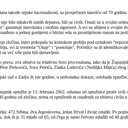
tana takođe srpske nacionalnosti, sa prosječnom starošću od 70 godina.
ije bilo nikakvih ratnih dejstava, bili su civili. Ostali su u svojim selima
” garantuje imovinsku i osobnu sigurnost. A svi su ubijeni u svojim d
ronađeno u jednoj gustijerni u blizini sela sa prostrijelnom ranom na pot
rivanja zločina, tajno pokopala na kninskom groblju pod oznakom “nepozna
ju, svi iz vremena “Oluje” i “postoluje”. Porodice su ih identifikoval
su već više puta bili skrnavljeni.
h prava, ova ubistva su relativno brzo procesuirana, tako da je Županij
Pere Perkovića, Ivice Petrića, Zlatka Ladovića i Nediljka Mijića) zbog kr
nijski sud u Zadru ih iste godine, u nedostatku dokaza, oslobađa optužb
nik optužbe je 13. februara 2002. odustao od optužnice protiv svih op
30 godina od zločina, nema ni optuženih ni osuđenih za ubistva civila 
lja: 472 Srbina, dva Jugoslovena, jedan Hrvat i dvoje ostalih. Po popis
, dok ih je 31 mlađe od 65, od čega je samo četvoro mlađih od 40 god