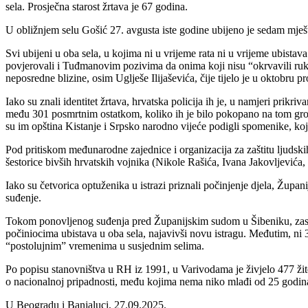
sela. Prosječna starost žrtava je 67 godina.
U obližnjem selu Gošić 27. avgusta iste godine ubijeno je sedam mješ
Svi ubijeni u oba sela, u kojima ni u vrijeme rata ni u vrijeme ubistava n
povjerovali i Tuđmanovim pozivima da onima koji nisu “okrvavili ruke
neposredne blizine, osim Uglješe Ilijaševića, čije tijelo je u oktobru p
Iako su znali identitet žrtava, hrvatska policija ih je, u namjeri prik
među 301 posmrtnim ostatkom, koliko ih je bilo pokopano na tom grobl
su im opština Kistanje i Srpsko narodno vijeće podigli spomenike, koji 
Pod pritiskom međunarodne zajednice i organizacija za zaštitu ljudski
šestorice bivših hrvatskih vojnika (Nikole Rašića, Ivana Jakovljevića, 
Iako su četvorica optuženika u istrazi priznali počinjenje djela, Župa
suđenje.
Tokom ponovljenog suđenja pred Županijskim sudom u Šibeniku, zastup
počiniocima ubistava u oba sela, najavivši novu istragu. Međutim, ni 
“postolujnim” vremenima u susjednim selima.
Po popisu stanovništva u RH iz 1991, u Varivodama je živjelo 477 žite
o nacionalnoj pripadnosti, među kojima nema niko mlađi od 25 godina
U Beogradu i Banjaluci, 27.09.2025.