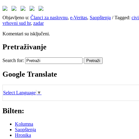
Objavljeno u:
Članci za naslovnu
,
e-Veritas
,
Saopštenja
/
Tagged:
civi
vrhovni sud hr
,
zadar
Komentari su isključeni.
Pretraživanje
Search for:
Google Translate
Select Language
▼
Bilten:
Kolumna
Saopštenja
Hronika