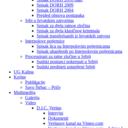
Spisak DORH 2009
Spisak DORH 2004
Pregled obnova postupaka
Srbi u hrvatskim zatvorima
Spisak za djela ratnog zločina
Spisak za djela klasičnog kriminala
Spisak transferisanih iz hrvatskih zatvora
Interpolove potjernice
Spisak lica na Interpolovim potjernicama
Spisak uhapšenih po Interpolovim potjernicama
Procesuirani za ratne zločine u Srbiji
Sudski postupci pokrenuti u Srbiji
Sudski predmeti ustupljeni Srbiji
UG Kalina
Knjige
Publikacije
Savo Štrbac – Priče
Multimedija
Galerija
Video
D.I.C. Veritas
Intervjui
Dokumenti
Veritasov kanal na Vimeo.com