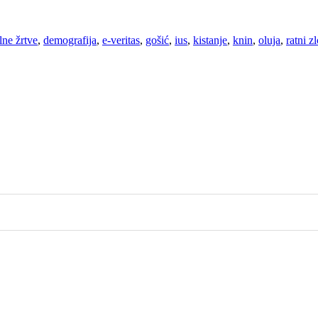
lne žrtve
,
demografija
,
e-veritas
,
gošić
,
ius
,
kistanje
,
knin
,
oluja
,
ratni z