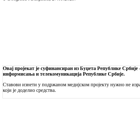
Овај пројекат је суфинансиран из Буџета Републике Србије
информисања и телекомуникација Републике Србије.
Ставови изнети у подржаном медијском пројекту нужно не изра
који је доделио средства.