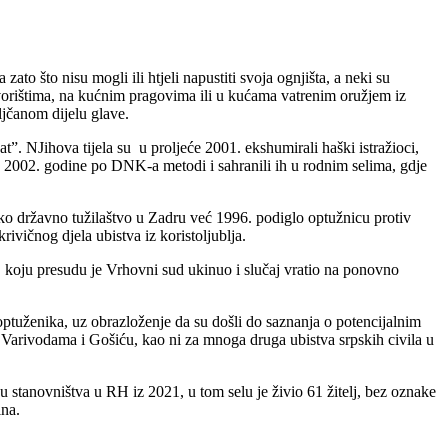
 zato što nisu mogli ili htjeli napustiti svoja ognjišta, a neki su
vorištima, na kućnim pragovima ili u kućama vatrenim oružjem iz
iljčanom dijelu glave.
t”. NJihova tijela su u proljeće 2001. ekshumirali haški istražioci,
e 2002. godine po DNK-a metodi i sahranili ih u rodnim selima, gdje
sko državno tužilaštvo u Zadru već 1996. podiglo optužnicu protiv
ivičnog djela ubistva iz koristoljublja.
e, koju presudu je Vrhovni sud ukinuo i slučaj vratio na ponovno
tuženika, uz obrazloženje da su došli do saznanja o potencijalnim
u Varivodama i Gošiću, kao ni za mnoga druga ubistva srpskih civila u
u stanovništva u RH iz 2021, u tom selu je živio 61 žitelj, bez oznake
ina.