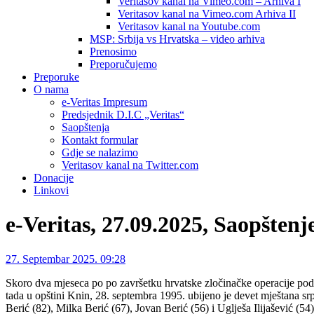
Veritasov kanal na Vimeo.com – Arhiva I
Veritasov kanal na Vimeo.com Arhiva II
Veritasov kanal na Youtube.com
MSP: Srbija vs Hrvatska – video arhiva
Prenosimo
Preporučujemo
Preporuke
O nama
e-Veritas Impresum
Predsjednik D.I.C „Veritas“
Saopštenja
Kontakt formular
Gdje se nalazimo
Veritasov kanal na Twitter.com
Donacije
Linkovi
e-Veritas, 27.09.2025, Saopšten
27. Septembar 2025. 09:28
Skoro dva mjeseca po po završetku hrvatske zločinačke operacije pod 
tada u opštini Knin, 28. septembra 1995. ubijeno je devet mještana sr
Berić (82), Milka Berić (67), Jovan Berić (56) i Uglješa Ilijašević (54).