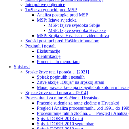
Interpolove potjernice
Tužbe za genocid pred MSP
Analiza postupka pred MSP
MSP: Izjave svjedoka
MSP: Izjave svjedoka Srbije
MSP: Izjave svjedoka Hrvatske
MSP: Srbija vs Hrvatska – video arhiva
Sudski postupci pred Haškim tribunalom
Poginuli i nestali
Ekshumacije
Identifikacije
Pomeni – In memoriam
Spiskovi
Srpske žrtve rata i poraća… [2021]
Spisak poginulih i nestalih
Žrtve akcije „Oluja“ na srpskoj strani
Mape pravaca kretanja izbjegličkih kolona u hrvats
Srpske žrtve rata i poraća…[2014]
Procesuirani za ratne zločine u Hrvatskoj
Praćenje suđenja za ratne zločine u Hrvatskoj
Pregled i Analiza procesuiranih…od 1991. do 1995
Procesuiranje ratnih zločina… – Pregled i Analiza (
Spisak DORH 2013 mart
Spisak DORH 2010 septembar
Spisak DORH 2010 mart