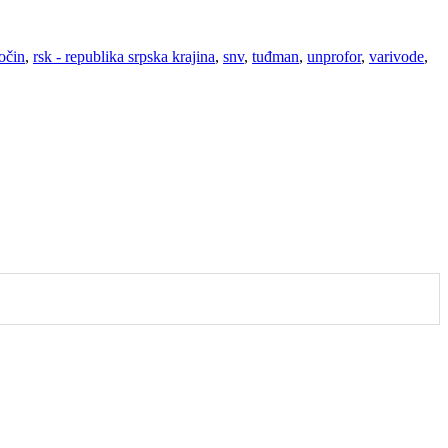
ločin
,
rsk - republika srpska krajina
,
snv
,
tuđman
,
unprofor
,
varivode
,