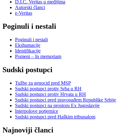
D.I.C. Veritas u medijima
Autorski članci
e-Veritas
Poginuli i nestali
Poginuli i nestali
Ekshumacije
Identifikacije
Pomeni – In memoriam
Sudski postupci
Tužbe za genocid pred MSP
Sudski postupci protiv Srba u RH
Sudski postupci protiv Hrvata u RH
Sudski postupci pred pravosuđem Republike Srbije
Sudski postupci na prostoru Ex Jugoslavije
Interpolove potjernice
Sudski postupci pred Haškim tribunalom
Najnoviji članci