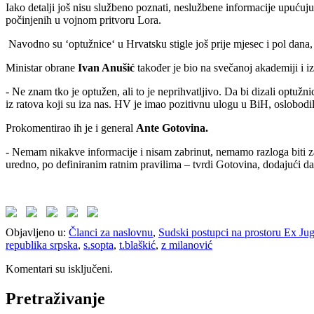
Iako detalji još nisu službeno poznati, neslužbene informacije upućuj
počinjenih u vojnom pritvoru Lora.
Navodno su ‘optužnice‘ u Hrvatsku stigle još prije mjesec i pol dana,
Ministar obrane
Ivan Anušić
također je bio na svečanoj akademiji i i
- Ne znam tko je optužen, ali to je neprihvatljivo. Da bi dizali optu
iz ratova koji su iza nas. HV je imao pozitivnu ulogu u BiH, oslobodili 
Prokomentirao ih je i general
Ante Gotovina.
- Nemam nikakve informacije i nisam zabrinut, nemamo razloga biti zabr
uredno, po definiranim ratnim pravilima – tvrdi Gotovina, dodajući da
Objavljeno u:
Članci za naslovnu
,
Sudski postupci na prostoru Ex Jug
republika srpska
,
s.sopta
,
t.blaškić
,
z milanović
Komentari su isključeni.
Pretraživanje