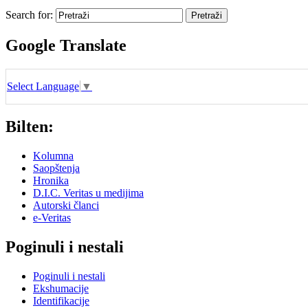
Search for:
Google Translate
Select Language
▼
Bilten:
Kolumna
Saopštenja
Hronika
D.I.C. Veritas u medijima
Autorski članci
e-Veritas
Poginuli i nestali
Poginuli i nestali
Ekshumacije
Identifikacije