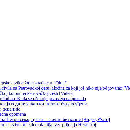
pske civilne žrtve stradale u “Oluji”
ivila na Petrovačkoj cesti, zločina za koji još niko nije odgovarao [Vi
čkoj koloni na Petrovačkoj cesti [Video]
 pilotima: Kada se očekuje prvostepena presuda
краја године хрватски пилоти буду осуђени
и деценије
 večna opomena
на Петровачкој цести – злочин без казне [Видео, Фото]
je jezivo, nije demokratija, već prijetnja Hrvatskoj