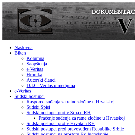
Naslovna
Bilten
Kolumna
Saopštenja
e-Veritas
Hronika
Autorski članci
D.I.C. Veritas u medijima
e-Veritas
Sudski postupci
Raspored suđenja za ratne zločine u Hrvatskoj
Sudski Spisi
Sudski postupci protiv Srba u RH
Praćenje suđenja za ratne zločine u Hrvatskoj
Sudski postupci protiv Hrvata u RH
Sudski postupci pred pravosuđem Republike Srbije
Sudski postupci na prostoru Ex Jugoslavije