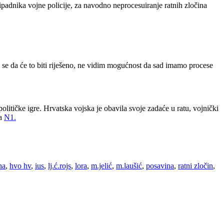
ipadnika vojne policije, za navodno neprocesuiranje ratnih zločina
m se da će to biti riješeno, ne vidim mogućnost da sad imamo procese
litičke igre. Hrvatska vojska je obavila svoje zadaće u ratu, vojnički
ja
N1.
na
,
hvo hv
,
ius
,
lj.ć.rojs
,
lora
,
m.jelić
,
m.laušić
,
posavina
,
ratni zločin
,