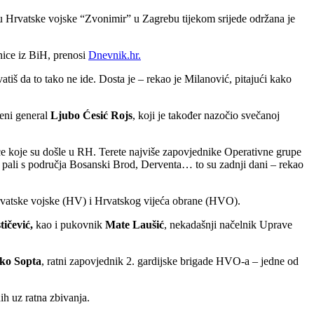
 Hrvatske vojske “Zvonimir” u Zagrebu tijekom srijede održana je
nice iz BiH, prenosi
Dnevnik.hr.
tiš da to tako ne ide. Dosta je – rekao je Milanović, pitajući kako
jeni general
Ljubo Ćesić Rojs
, koji je također nazočio svečanoj
nice koje su došle u RH. Terete najviše zapovjednike Operativne grupe
u pali s područja Bosanski Brod, Derventa… to su zadnji dani – rekao
rvatske vojske (HV) i Hrvatskog vijeća obrane (HVO).
ičević,
kao i pukovnik
Mate Laušić
, nekadašnji načelnik Uprave
ko Sopta
, ratni zapovjednik 2. gardijske brigade HVO-a – jedne od
ih uz ratna zbivanja.