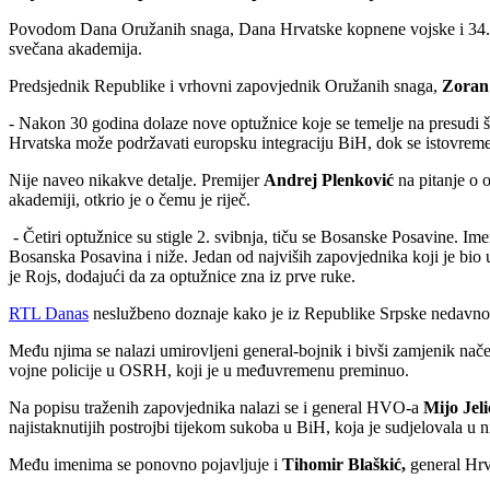
Povodom Dana Oružanih snaga, Dana Hrvatske kopnene vojske i 34. ob
svečana akademija.
Predsjednik Republike i vrhovni zapovjednik Oružanih snaga,
Zoran
- Nakon 30 godina dolaze nove optužnice koje se temelje na presudi šes
Hrvatska može podržavati europsku integraciju BiH, dok se istovremen
Nije naveo nikakve detalje. Premijer
Andrej Plenković
na pitanje o 
akademiji, otkrio je o čemu je riječ.
- Četiri optužnice su stigle 2. svibnja, tiču se Bosanske Posavine. Im
Bosanska Posavina i niže. Jedan od najviših zapovjednika koji je bio
je Rojs, dodajući da za optužnice zna iz prve ruke.
RTL Danas
neslužbeno doznaje kako je iz Republike Srpske nedavno 
Među njima se nalazi umirovljeni general-bojnik i bivši zamjenik na
vojne policije u OSRH, koji je u međuvremenu preminuo.
Na popisu traženih zapovjednika nalazi se i general HVO-a
Mijo Jeli
najistaknutijih postrojbi tijekom sukoba u BiH, koja je sudjelovala u n
Među imenima se ponovno pojavljuje i
Tihomir Blaškić,
general Hrv