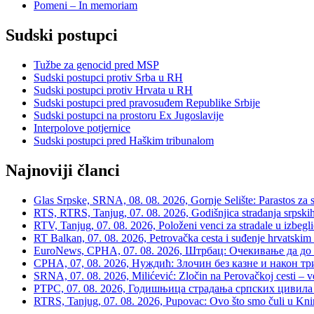
Pomeni – In memoriam
Sudski postupci
Tužbe za genocid pred MSP
Sudski postupci protiv Srba u RH
Sudski postupci protiv Hrvata u RH
Sudski postupci pred pravosuđem Republike Srbije
Sudski postupci na prostoru Ex Jugoslavije
Interpolove potjernice
Sudski postupci pred Haškim tribunalom
Najnoviji članci
Glas Srpske, SRNA, 08. 08. 2026, Gornje Selište: Parastos za sr
RTS, RTRS, Tanjug, 07. 08. 2026, Godišnjica stradanja srpskih c
RTV, Tanjug, 07. 08. 2026, Položeni venci za stradale u izbegli
RT Balkan, 07. 08. 2026, Petrovačka cesta i suđenje hrvatskim
EuroNews, СРНА, 07. 08. 2026, Штрбац: Очекивање да до 
СРНА, 07, 08. 2026, Нуждић: Злочин без казне и након тр
SRNA, 07. 08. 2026, Milićević: Zločin na Perovačkoj cesti –
РТРС, 07. 08. 2026, Годишњица страдања српских цивила 
RTRS, Tanjug, 07. 08. 2026, Pupovac: Ovo što smo čuli u Kninu 