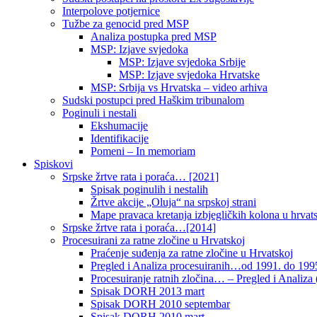
Interpolove potjernice
Tužbe za genocid pred MSP
Analiza postupka pred MSP
MSP: Izjave svjedoka
MSP: Izjave svjedoka Srbije
MSP: Izjave svjedoka Hrvatske
MSP: Srbija vs Hrvatska – video arhiva
Sudski postupci pred Haškim tribunalom
Poginuli i nestali
Ekshumacije
Identifikacije
Pomeni – In memoriam
Spiskovi
Srpske žrtve rata i poraća… [2021]
Spisak poginulih i nestalih
Žrtve akcije „Oluja“ na srpskoj strani
Mape pravaca kretanja izbjegličkih kolona u hrvats
Srpske žrtve rata i poraća…[2014]
Procesuirani za ratne zločine u Hrvatskoj
Praćenje suđenja za ratne zločine u Hrvatskoj
Pregled i Analiza procesuiranih…od 1991. do 1995
Procesuiranje ratnih zločina… – Pregled i Analiza (
Spisak DORH 2013 mart
Spisak DORH 2010 septembar
Spisak DORH 2010 mart