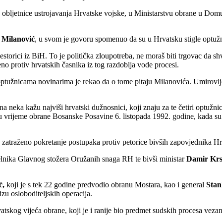
ljetnice ustrojavanja Hrvatske vojske, u Ministarstvu obrane u Domu
 Milanović
, u svom je govoru spomenuo da su u Hrvatsku stigle optuž
torici iz BiH. To je politička zloupotreba, ne moraš biti trgovac da shva
o protiv hrvatskih časnika iz tog razdoblja vode procesi.
optužnicama novinarima je rekao da o tome pitaju Milanovića. Umirovl
ena neka kažu najviši hrvatski dužnosnici, koji znaju za te četiri optuž
 u vrijeme obrane Bosanske Posavine 6. listopada 1992. godine, kada s
zatraženo pokretanje postupaka protiv petorice bivših zapovjednika H
čelnika Glavnog stožera Oružanih snaga RH te bivši ministar
Damir Krst
ć,
koji je s tek 22 godine predvodio obranu Mostara, kao i general
Stan
izu osloboditeljskih operacija.
atskog vijeća obrane, koji je i ranije bio predmet sudskih procesa vezan