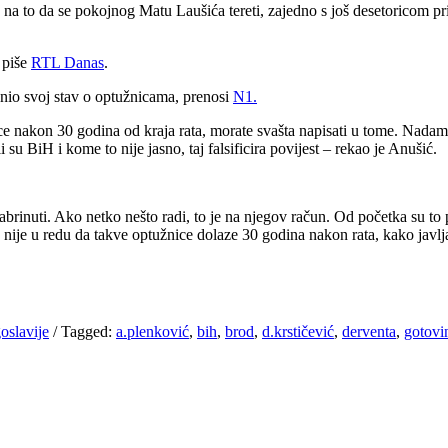
u na to da se pokojnog Matu Laušića tereti, zajedno s još desetoricom pr
 piše
RTL Danas
.
znio svoj stav o optužnicama, prenosi
N1.
žnice nakon 30 godina od kraja rata, morate svašta napisati u tome. Nada
su BiH i kome to nije jasno, taj falsificira povijest – rekao je Anušić.
inuti. Ako netko nešto radi, to je na njegov račun. Od početka su to po
 nije u redu da takve optužnice dolaze 30 godina nakon rata, kako javl
oslavije
/
Tagged:
a.plenković
,
bih
,
brod
,
d.krstičević
,
derventa
,
gotovi