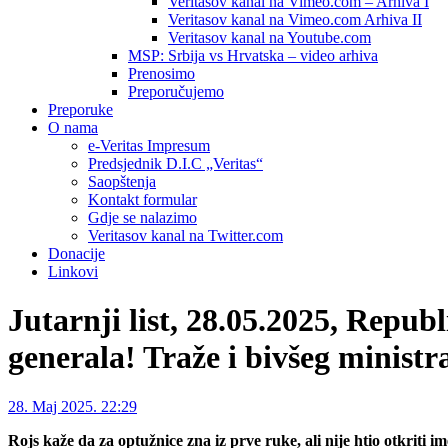
Veritasov kanal na Vimeo.com – Arhiva I
Veritasov kanal na Vimeo.com Arhiva II
Veritasov kanal na Youtube.com
MSP: Srbija vs Hrvatska – video arhiva
Prenosimo
Preporučujemo
Preporuke
O nama
e-Veritas Impresum
Predsjednik D.I.C „Veritas“
Saopštenja
Kontakt formular
Gdje se nalazimo
Veritasov kanal na Twitter.com
Donacije
Linkovi
Jutarnji list, 28.05.2025, Repub
generala! Traže i bivšeg minist
28. Maj 2025. 22:29
Rojs kaže da za optužnice zna iz prve ruke, ali nije htio otkriti 