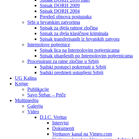
Spisak DORH 2009
Spisak DORH 2004
Pregled obnova postupaka
Srbi u hrvatskim zatvorima
Spisak za djela ratnog zločina
Spisak za djela klasičnog kriminala
Spisak transferisanih iz hrvatskih zatvora
Interpolove potjernice
Spisak lica na Interpolovim potjernicama
Spisak uhapšenih po Interpolovim potjernicama
Procesuirani za ratne zločine u Srbiji
Sudski postupci pokrenuti u Srbiji
Sudski predmeti ustupljeni Srbiji
UG Kalina
Knjige
Publikacije
Savo Štrbac – Priče
Multimedija
Galerija
Video
D.I.C. Veritas
Intervjui
Dokumenti
Veritasov kanal na Vimeo.com