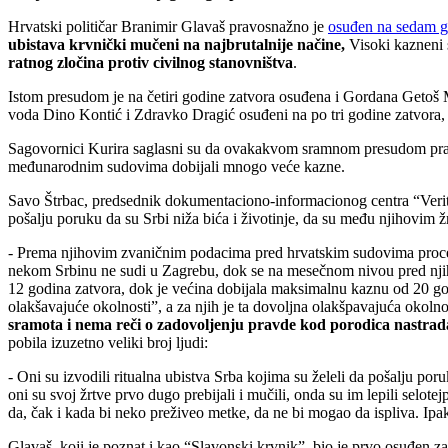
Hrvatski političar Branimir Glavaš pravosnažno je
osuđen na sedam go
ubistava krvnički mučeni na najbrutalnije načine,
Visoki kazneni 
ratnog zločina protiv civilnog stanovništva
.
Istom presudom je na četiri godine zatvora osuđena i Gordana Getoš
voda Dino Kontić i Zdravko Dragić osuđeni na po tri godine zatvora, 
Sagovornici Kurira saglasni su da ovakakvom sramnom presudom pravda n
međunarodnim sudovima dobijali mnogo veće kazne.
Savo Štrbac, predsednik dokumentaciono-informacionog centra “Verita
pošalju poruku da su Srbi niža bića i životinje, da su među njihovim ž
- Prema njihovim zvaničnim podacima pred hrvatskim sudovima procesui
nekom Srbinu ne sudi u Zagrebu, dok se na mesečnom nivou pred njiho
12 godina zatvora, dok je većina dobijala maksimalnu kaznu od 20 god
olakšavajuće okolnosti”, a za njih je ta dovoljna olakšpavajuća okol
sramota i nema reči o zadovoljenju pravde kod porodica nastrad
pobila izuzetno veliki broj ljudi:
- Oni su izvodili ritualna ubistva Srba kojima su želeli da pošalju por
oni su svoj žrtve prvo dugo prebijali i mučili, onda su im lepili selotejp
da, čak i kada bi neko preživeo metke, da ne bi mogao da ispliva. Ipa
Glavaš, koji je poznat i kao “Slavonski krvnik”, bio je prvo osuđen 