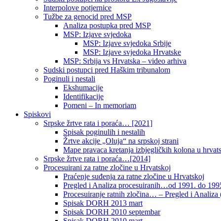
Interpolove potjernice
Tužbe za genocid pred MSP
Analiza postupka pred MSP
MSP: Izjave svjedoka
MSP: Izjave svjedoka Srbije
MSP: Izjave svjedoka Hrvatske
MSP: Srbija vs Hrvatska – video arhiva
Sudski postupci pred Haškim tribunalom
Poginuli i nestali
Ekshumacije
Identifikacije
Pomeni – In memoriam
Spiskovi
Srpske žrtve rata i poraća… [2021]
Spisak poginulih i nestalih
Žrtve akcije „Oluja“ na srpskoj strani
Mape pravaca kretanja izbjegličkih kolona u hrvats
Srpske žrtve rata i poraća…[2014]
Procesuirani za ratne zločine u Hrvatskoj
Praćenje suđenja za ratne zločine u Hrvatskoj
Pregled i Analiza procesuiranih…od 1991. do 1995
Procesuiranje ratnih zločina… – Pregled i Analiza (
Spisak DORH 2013 mart
Spisak DORH 2010 septembar
Spisak DORH 2010 mart