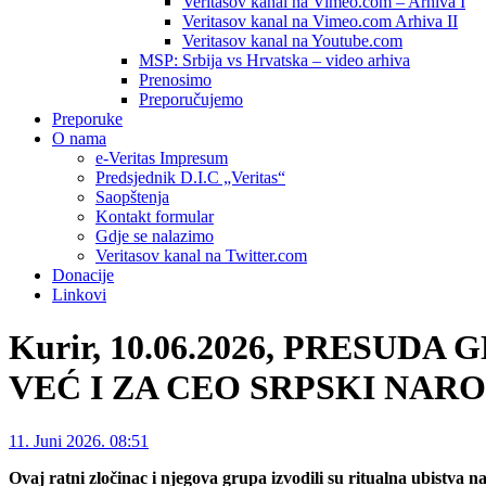
Veritasov kanal na Vimeo.com – Arhiva I
Veritasov kanal na Vimeo.com Arhiva II
Veritasov kanal na Youtube.com
MSP: Srbija vs Hrvatska – video arhiva
Prenosimo
Preporučujemo
Preporuke
O nama
e-Veritas Impresum
Predsjednik D.I.C „Veritas“
Saopštenja
Kontakt formular
Gdje se nalazimo
Veritasov kanal na Twitter.com
Donacije
Linkovi
Kurir, 10.06.2026, PRESU
VEĆ I ZA CEO SRPSKI NAROD: A
11. Juni 2026. 08:51
Ovaj ratni zločinac i njegova grupa izvodili su ritualna ubistva