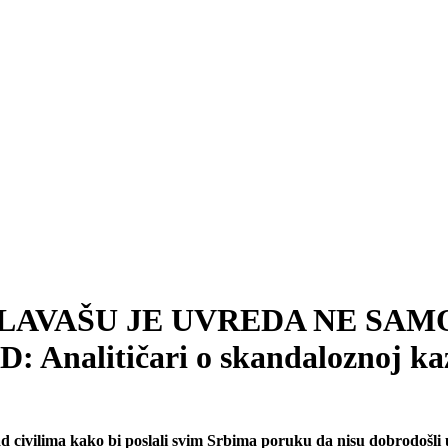
DA GLAVAŠU JE UVREDA NE SA
nalitičari o skandaloznoj kazn
 nad civilima kako bi poslali svim Srbima poruku da nisu dobrodoš