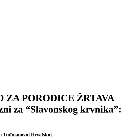
MO ZA PORODICE ŽRTAVA
i za “Slavonskog krvnika”:
li u Tuđmanovoj Hrvatskoj