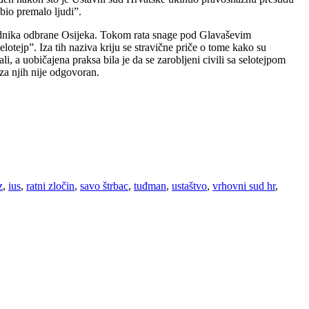
bio premalo ljudi”.
ednika odbrane Osijeka. Tokom rata snage pod Glavaševim
lotejp”. Iza tih naziva kriju se stravične priče o tome kako su
, a uobičajena praksa bila je da se zarobljeni civili sa selotejpom
za njih nije odgovoran.
z
,
ius
,
ratni zločin
,
savo štrbac
,
tuđman
,
ustaštvo
,
vrhovni sud hr
,