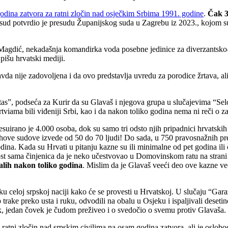
dina zatvora za ratni zločin nad osječkim Srbima 1991. godine
.
Čak 3
sud potvrdio je presudu Županijskog suda u Zagrebu iz 2023., kojom su
 Magdić, nekadašnja komandirka voda posebne jedinice za diverzantsko
pišu hrvatski mediji.
ije zadovoljena i da ovo predstavlja uvredu za porodice žrtava, ali i 
s”, podseća za Kurir da su Glavaš i njegova grupa u slučajevima “Sel
rtviama bili viđeniji Srbi, kao i da nakon toliko godina nema ni reči o 
rano je 4.000 osoba, dok su samo tri odsto njih pripadnici hrvatskih 
ve sudove izvede od 50 do 70 ljudi! Do sada, u 750 pravosnažnih presud
ina. Kada su Hrvati u pitanju kazne su ili minimalne od pet godina ili
nost sama činjenica da je neko učestvovao u Domovinskom ratu na stran
alih nakon toliko godina
. Mislim da je Glavaš veeći deo ove kazne ve
uku celoj srpskoj naciji kako će se provesti u Hrvatskoj. U slučaju “Gar
 trake preko usta i ruku, odvodili na obalu u Osjeku i ispaljivali desetine
k, jedan čovek je čudom preživeo i o svedočio o svemu protiv Glavaša. U
za ratni zločin nad srpskim civilima na osam godina zatvora, ali je osl