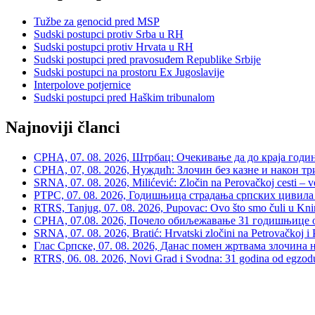
Tužbe za genocid pred MSP
Sudski postupci protiv Srba u RH
Sudski postupci protiv Hrvata u RH
Sudski postupci pred pravosuđem Republike Srbije
Sudski postupci na prostoru Ex Jugoslavije
Interpolove potjernice
Sudski postupci pred Haškim tribunalom
Najnoviji članci
СРНА, 07. 08. 2026, Штрбац: Очекивање да до краја годи
СРНА, 07, 08. 2026, Нуждић: Злочин без казне и након тр
SRNA, 07. 08. 2026, Milićević: Zločin na Perovačkoj cesti –
РТРС, 07. 08. 2026, Годишњица страдања српских цивила 
RTRS, Tanjug, 07. 08. 2026, Pupovac: Ovo što smo čuli u Kninu 
СРНА, 07.08. 2026, Почело обиљежавање 31 годишњице о
SRNA, 07. 08. 2026, Bratić: Hrvatski zločini na Petrovačkoj i P
Глас Српске, 07. 08. 2026, Данас помен жртвама злочина 
RTRS, 06. 08. 2026, Novi Grad i Svodna: 31 godina od egzodusa