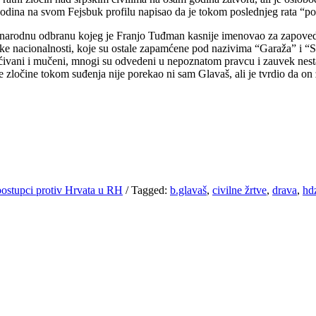
odina na svom Fejsbuk profilu napisao da je tokom poslednjeg rata “po
za narodnu odbranu kojeg je Franjo Tuđman kasnije imenovao za zapov
pske nacionalnosti, koje su ostale zapamćene pod nazivima “Garaža” i “Se
laćivani i mučeni, mnogi su odvedeni u nepoznatom pravcu i zauvek nestali
 zločine tokom suđenja nije porekao ni sam Glavaš, ali je tvrdio da on 
postupci protiv Hrvata u RH
/
Tagged:
b.glavaš
,
civilne žrtve
,
drava
,
hd