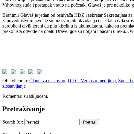
Vrhovnog suda i postupak vratio na početak. Glavaš je pre nekoliko g
Branimir Glavaš je jedan od osnivača HDZ i sekretar Sekretarijata 
zapovedništvom izvršile su niz svirepih likvidacija osječkih civila sr
zarobljeni civili terani da piju kiselinu iz akumulatora, kako su prem
preko usta odvode na obalu Drave, gde su ubijani i bacani u reku. Ove
Objavljeno u:
Članci za naslovnu
,
D.I.C. Veritas u medijima
,
Sudski 
zlostavljanje
Komentari su isključeni.
Pretraživanje
Search for: