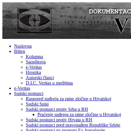
Naslovna
Bilten
Kolumna
Saopštenja
e-Veritas
Hronika
Autorski članci
D.I.C. Veritas u medijima
e-Veritas
Sudski postupci
Raspored suđenja za ratne zločine u Hrvatskoj
Sudski Spisi
Sudski postupci protiv Srba u RH
Praćenje suđenja za ratne zločine u Hrvatskoj
Sudski postupci protiv Hrvata u RH
Sudski postupci pred pravosuđem Republike Srbije
Sudski postupci na prostoru Ex Jugoslavije