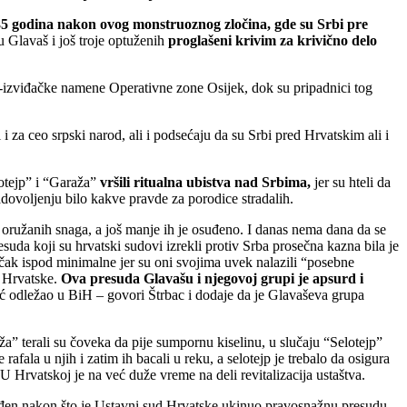
5 godina nakon ovog monstruoznog zločina, gde su Srbi pre
 Glavaš i još troje optuženih
proglašeni krivim za krivično delo
-izviđačke namene Operativne zone Osijek, dok su pripadnici tog
za ceo srpski narod, ali i podsećaju da su Srbi pred Hrvatskim ali i
otejp” i “Garaža”
vršili ritualna ubistva nad Srbima,
jer su hteli da
zadovoljenju bilo kakve pravde za porodice stradalih.
oružanih snaga, a još manje ih je osuđeno. I danas nema dana da se
a koji su hrvatski sudovi izrekli protiv Srba prosečna kazna bila je
 čak ispod minimalne jer su oni svojima uvek nalazili “posebne
i Hrvatske.
Ova presuda Glavašu i njegovoj grupi je apsurd i
ć odležao u BiH – govori Štrbac i dodaje da je Glavaševa grupa
aža” terali su čoveka da pije sumpornu kiselinu, u slučaju “Selotejp”
 rafala u njih i zatim ih bacali u reku, a selotejp je trebalo da osigura
 Hrvatskoj je na već duže vreme na deli revitalizacija ustaštva.
obođen nakon što je Ustavni sud Hrvatske ukinuo pravosnažnu presudu