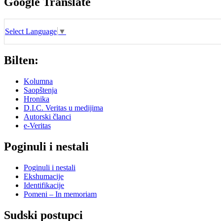
Google Translate
Select Language
▼
Bilten:
Kolumna
Saopštenja
Hronika
D.I.C. Veritas u medijima
Autorski članci
e-Veritas
Poginuli i nestali
Poginuli i nestali
Ekshumacije
Identifikacije
Pomeni – In memoriam
Sudski postupci