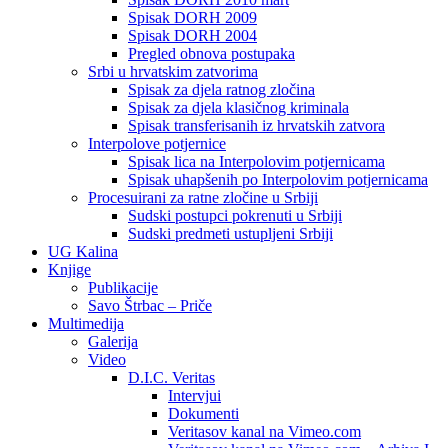
Spisak DORH 2009
Spisak DORH 2004
Pregled obnova postupaka
Srbi u hrvatskim zatvorima
Spisak za djela ratnog zločina
Spisak za djela klasičnog kriminala
Spisak transferisanih iz hrvatskih zatvora
Interpolove potjernice
Spisak lica na Interpolovim potjernicama
Spisak uhapšenih po Interpolovim potjernicama
Procesuirani za ratne zločine u Srbiji
Sudski postupci pokrenuti u Srbiji
Sudski predmeti ustupljeni Srbiji
UG Kalina
Knjige
Publikacije
Savo Štrbac – Priče
Multimedija
Galerija
Video
D.I.C. Veritas
Intervjui
Dokumenti
Veritasov kanal na Vimeo.com