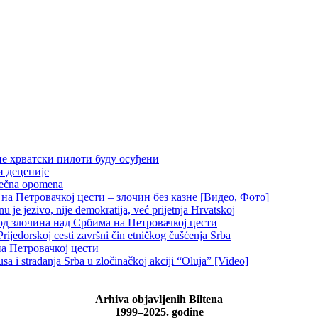
не хрватски пилоти буду осуђени
и деценије
 večna opomena
на Петровачкој цести – злочин без казне [Видео, Фото]
je jezivo, nije demokratija, već prijetnja Hrvatskoj
д злочина над Србима на Петровачкој цести
rijedorskoj cesti završni čin etničkog čušćenja Srba
на Петровачкој цести
 i stradanja Srba u zločinačkoj akciji “Oluja” [Video]
Arhiva objavljenih Biltena
1999–2025. godine