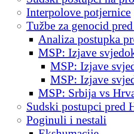
Interpolove potjernice
Tužbe za genocid pre
Analiza postupka p
MSP: Izjave svjedo
MSP: Izjave svje
MSP: Izjave svje
MSP: Srbija vs Hrva
Sudski postupci pred 
Poginuli i nestali
Ekshumacije