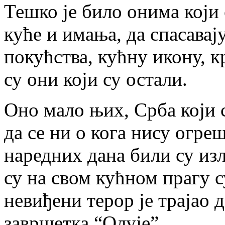
Тешко је било онима који 
куће и имања, да спасавај
покућства, кућну икону, к
су они који су остали.
Оно мало њих, Срба који с
да се ни о кога нису огре
наредних дана били су из
су на свом кућном прагу 
невиђени терор је трајао
завршетка “Олује”.