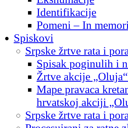
Identifikacije
Pomeni – In memor
Spiskovi
Srpske žrtve rata i po
Spisak poginulih i n
Žrtve akcije „Oluja“
Mape pravaca kretan
hrvatskoj akciji „Ol
Srpske žrtve rata i p
Procesuirani za ratne 