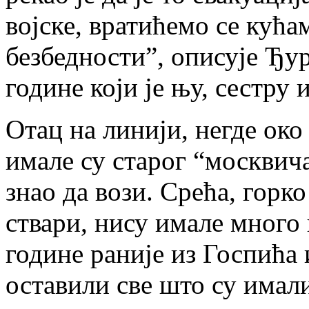
војске, вратићемо се кућам
безбедности”, описује Ђур
године који је њу, сестру 
Отац на линији, негде око
имале су старог “москвича
знао да вози. Срећа, горк
ствари, нису имале много 
године раније из Госпића 
оставили све што су имал