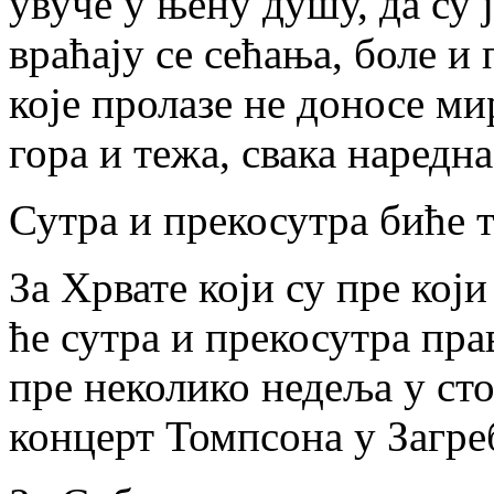
увуче у њену душу, да су 
враћају се сећања, боле и 
које пролазе не доносе мир
гора и тежа, свака наредн
Сутра и прекосутра биће т
За Хрвате који су пре који
ће сутра и прекосутра пра
пре неколико недеља у ст
концерт Томпсона у Загреб