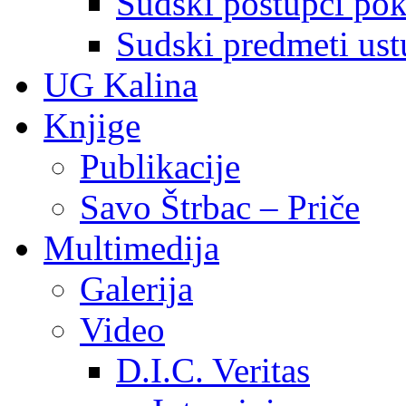
Sudski postupci pokr
Sudski predmeti ustu
UG Kalina
Knjige
Publikacije
Savo Štrbac – Priče
Multimedija
Galerija
Video
D.I.C. Veritas