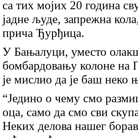
са тих мојих 20 година св
јадне људе, запрежна кола
прича Ђурђица.
У Бањалуци, уместо олакш
бомбардовању колоне на П
је мислио да је баш неко
“Једино о чему смо разми
оца, само да смо сви скупа
Неких делова нашег борав