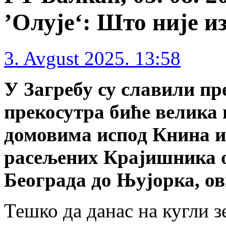
’Олује‘: Што није из
3. Avgust 2025. 13:58
У Загребу су славили пр
прекосутра биће велика 
домовима испод Книна 
расељених Крајишника о
Београда до Њујорка, ов
Тешко да данас на кугли з