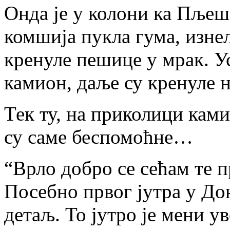
Онда је у колони ка Пљеше
комшија пукла гума, изнел
кренуле пешице у мрак. Ус
камион, даље су кренуле 
Тек ту, на приколици камио
су саме беспомоћне…
“Врло добро се сећам те п
Посебно првог јутра у Д
детаљ. То јутро је мени ув