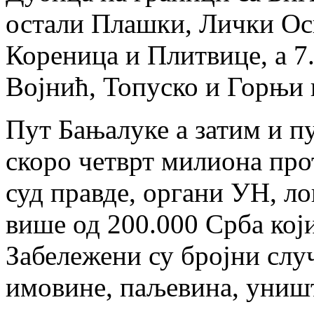
остали Плашки, Лички Ос
Кореница и Плитвице, а 7
Војнић, Топуско и Горњи
Пут Бањалуке а затим и пу
скоро четврт милиона пр
суд правде, органи УН, л
више од 200.000 Срба који
Забележени су бројни слу
имовине, паљевина, уни