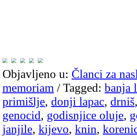
Objavljeno u:
Članci za na
memoriam
/
Tagged:
banja 
primišlje
,
donji lapac
,
drniš
genocid
,
godisnjice oluje
,
g
janjile
,
kijevo
,
knin
,
koreni