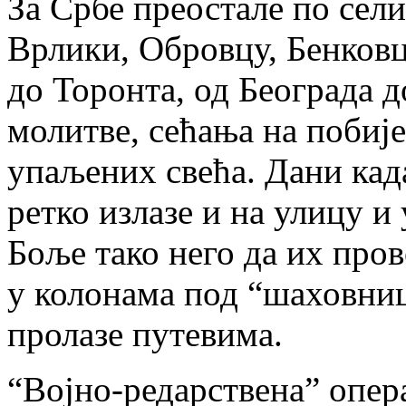
За Србе преостале по сел
Врлики, Обровцу, Бенковц
до Торонта, од Београда д
молитве, сећања на побије
упаљених свећа. Дани када
ретко излазе и на улицу и
Боље тако него да их про
у колонама под “шаховни
пролазе путевима.
“Војно-редарствена” опера