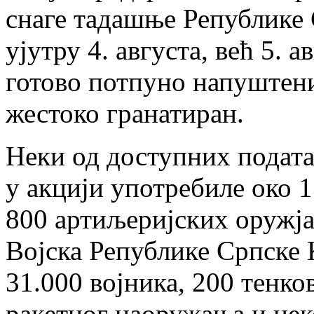
снаге тадашње Републике 
ујутру 4. августа, већ 5. 
готово потпуно напуштени
жестоко гранатиран.
Неки од доступних податак
у акцији употребиле око 1
800 артиљеријских оружја
Војска Републике Српске К
31.000 војника, 200 тенко
ракетног наоружања и нек