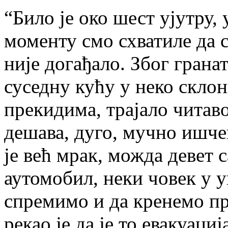
“Било је око шест ујутру,
моменту смо схватиле да 
није догађало. Због гранат
суседну кућу у неко склон
прекидима, трајало читав
дешава, дуго, мучно ишче
је већ мрак, можда девет 
аутомобил, неки човек у у
спремимо и да кренемо п
рекао је да је то евакуаци