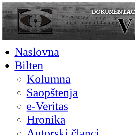
Naslovna
Bilten
Kolumna
Saopštenja
e-Veritas
Hronika
Autorski članci