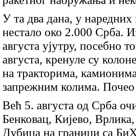
У та два дана, у наредних 
нестало око 2.000 Срба. И
августа ујутру, посебно то
августа, кренуле су колоне
на тракторима, камионима
запрежним колима. Почео 
Већ 5. августа од Срба о
Бенковац, Кијево, Врлик
Дубица на граници са БиХ,