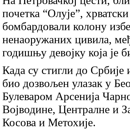
На Петровачкој цести, бли
почетка “Олује”, хрватски
бомбардовали колону избе
ненаоружаних цивила, међ
годишњу девојку која је б
Када су стигли до Србије 
био дозвољен улазак у Бео
Булеваром Арсенија Чарно
Војводине, Централне и З
Косова и Метохије.