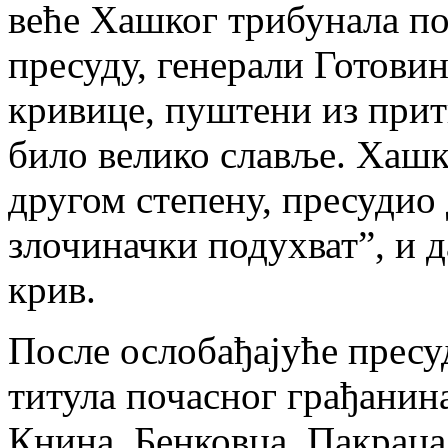
веће Хашког трибунала п
пресуду, генерали Готови
кривице, пуштени из притв
било велико славље. Хашк
другом степену, пресудио
злочиначки подухват”, и д
крив.
После ослобађајуће пресу
титула почасног грађанин
Книна, Бенковца, Пакраца