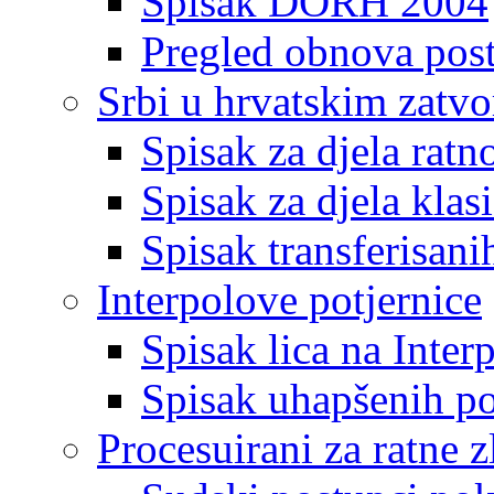
Spisak DORH 2004
Pregled obnova pos
Srbi u hrvatskim zatv
Spisak za djela ratn
Spisak za djela klas
Spisak transferisani
Interpolove potjernice
Spisak lica na Inte
Spisak uhapšenih po
Procesuirani za ratne z