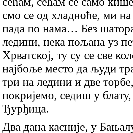
сећам, сећам се само кише 
смо се од хладноће, ми н
пада по нама… Без шатора
ледини, нека пољана уз п
Хрватској, ту су се све кол
најбоље место да људи тра
три на ледини и две торбе
покријемо, седиш у блату,
Ђурђица.
Два дана касније, у Бањал