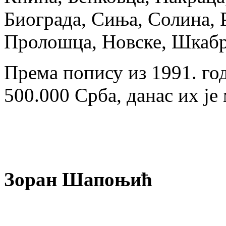
Биограда, Сиња, Солина, Р
Пролошца, Новске, Шка
Према попису из 1991. год
500.000 Срба, данас их је
Зоран Шапоњић