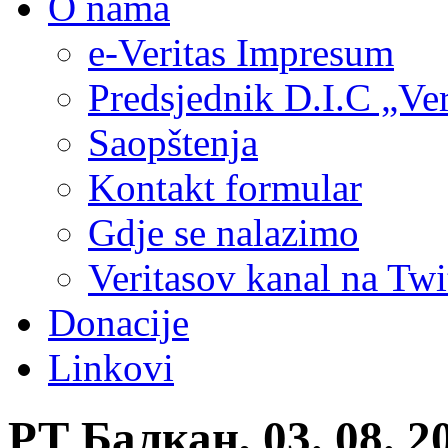
O nama
e-Veritas Impresum
Predsjednik D.I.C „Ver
Saopštenja
Kontakt formular
Gdje se nalazimo
Veritasov kanal na Twi
Donacije
Linkovi
РТ Балкан, 03. 08. 2