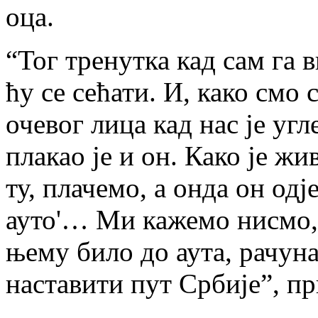
оца.
“Тог тренутка кад сам га 
ћу се сећати. И, како смо 
очевог лица кад нас је угл
плакао је и он. Како је ж
ту, плачемо, а онда он одј
ауто'… Ми кажемо нисмо, 
њему било до аута, рачуна
наставити пут Србије”, п