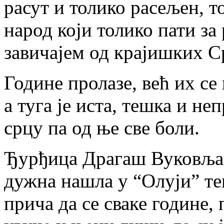
расут и толико расељен, то
народ који толико пати з
завичајем од крајишких С
Године пролазе, већ их се
а туга је иста, тешка и не
срцу па од ње све боли.
Ђурђица Драгаш Вуковљак 
дужна нашла у “Олуји” тек
прича да се сваке године, 