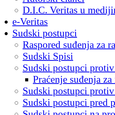
D.I.C. Veritas u medij
e-Veritas
Sudski postupci
Raspored suđenja za ra
Sudski Spisi
Sudski postupci proti
Praćenje suđenja za 
Sudski postupci proti
Sudski postupci pred 
Sudski postupci na pro