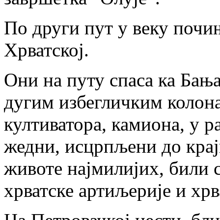
По други пут у веку почи
Хрватској.
Они на путу спаса ка Бања
дугим избегличким колона
култиватора, камиона, у 
жедни, исцрпљени до крај
животе најмилијих, били 
хрватске артиљерије и хрв