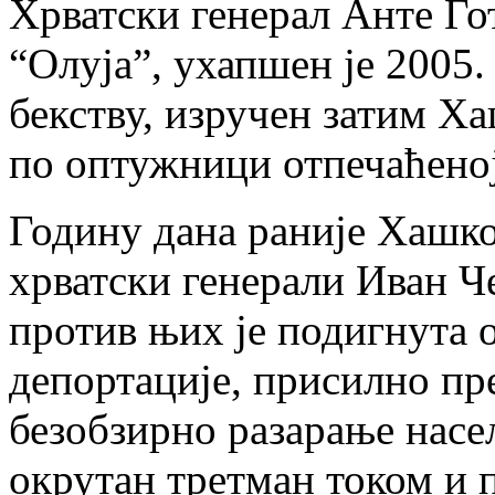
Хрватски генерал Анте Го
“Олуја”, ухапшен је 2005.
бекству, изручен затим Ха
по оптужници отпечаћеној 
Годину дана раније Хашко
хрватски генерали Иван Ч
против њих је подигнута 
депортације, присилно пр
безобзирно разарање насељ
окрутан третман током и п