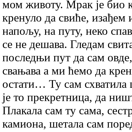
мом животу. Мрак је био к
кренуло да свиће, изађем 
напољу, на путу, неко спав
се не дешава. Гледам свит
последњи пут да сам овде, 
свањава а ми ћемо да крен
остати… Ту сам схватила 
је то прекретница, да ниш
Плакала сам ту сама, сест
камиона, шетала сам поред