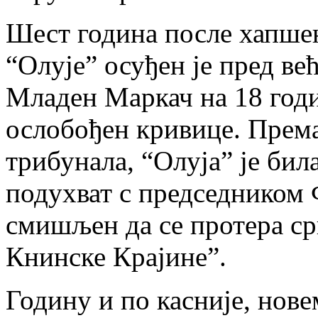
Шест година после хапшењ
“Олује” осуђен је пред ве
Младен Маркач на 18 годи
ослобођен кривице. Прем
трибунала, “Олуја” је би
подухват с председником
смишљен да се протера с
Книнске Крајине”.
Годину и по касније, нов