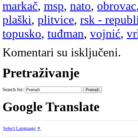
markač
,
msp
,
nato
,
obrovac
plaški
,
plitvice
,
rsk - republ
topusko
,
tuđman
,
vojnić
,
vr
Komentari su isključeni.
Pretraživanje
Search for:
Google Translate
Select Language
▼