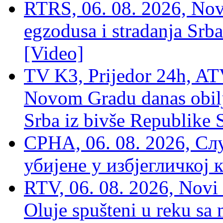
RTRS, 06. 08. 2026, Nov
egzodusa i stradanja Srba
[Video]
TV K3, Prijedor 24h, ATV
Novom Gradu danas obilj
Srba iz bivše Republike 
СРНА, 06. 08. 2026, Сл
убијене у избјегличкој 
RTV, 06. 08. 2026, Novi 
Oluje spušteni u reku sa