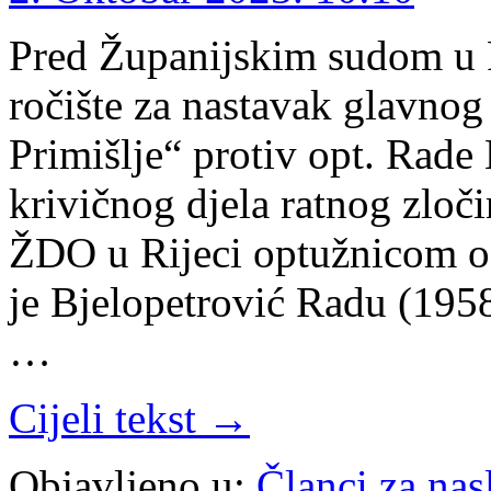
Pred Županijskim sudom u R
ročište za nastavak glavnog
Primišlje“ protiv opt. Rade 
krivičnog djela ratnog zloči
ŽDO u Rijeci optužnicom od
je Bjelopetrović Radu (195
…
Cijeli tekst →
Objavljeno u:
Članci za na