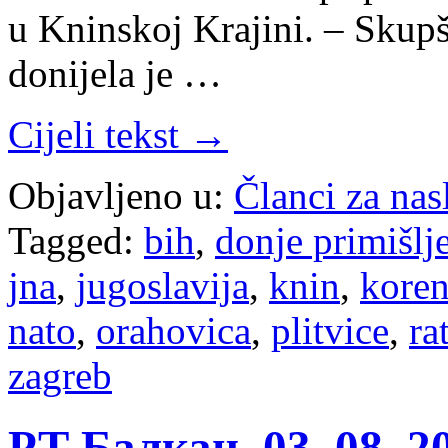
u Kninskoj Krajini. – Skupš
donijela je …
Cijeli tekst →
Objavljeno u:
Članci za na
Tagged:
bih
,
donje primišlj
jna
,
jugoslavija
,
knin
,
koren
nato
,
orahovica
,
plitvice
,
ra
zagreb
РТ Балкан, 03. 08. 2