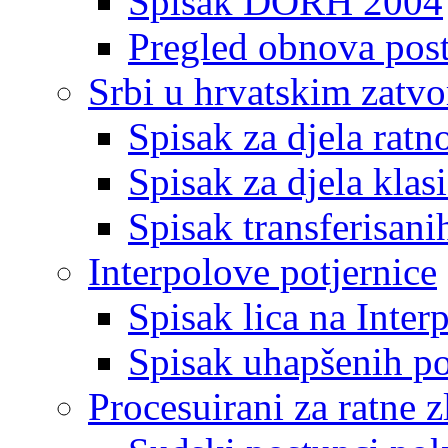
Spisak DORH 2004
Pregled obnova pos
Srbi u hrvatskim zatv
Spisak za djela ratn
Spisak za djela klas
Spisak transferisani
Interpolove potjernice
Spisak lica na Inte
Spisak uhapšenih po
Procesuirani za ratne z