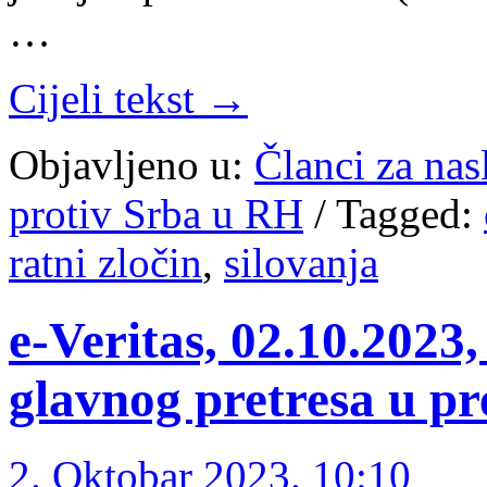
…
Cijeli tekst →
Objavljeno u:
Članci za na
protiv Srba u RH
/
Tagged:
ratni zločin
,
silovanja
e-Veritas, 02.10.2023,
glavnog pretresa u p
2. Oktobar 2023. 10:10