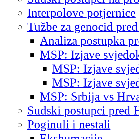
Interpolove potjernice
Tužbe za genocid pre
Analiza postupka p
MSP: Izjave svjedo
MSP: Izjave svje
MSP: Izjave svje
MSP: Srbija vs Hrva
Sudski postupci pred 
Poginuli i nestali
Ekshumacije