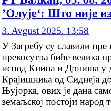
’Олује‘: Што није из
3. Avgust 2025. 13:58
У Загребу су славили пре 
прекосутра биће велика п
испод Книна и Дрниша у 
Крајишника од Сиднеја до
Њујорка, ових је дана сам
земаљској постоји народ 