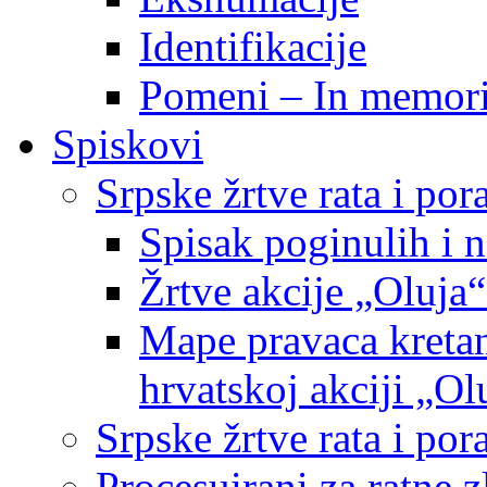
Identifikacije
Pomeni – In memor
Spiskovi
Srpske žrtve rata i po
Spisak poginulih i n
Žrtve akcije „Oluja“
Mape pravaca kretan
hrvatskoj akciji „Ol
Srpske žrtve rata i p
Procesuirani za ratne 