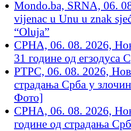
Mondo.ba, SRNA, 06. 08
vijenac u Unu u znak sjeć
“Oluja”
СРНА, 06. 08. 2026, Н
31 године од егзодуса С
РТРС, 06. 08. 2026, Нов
страдања Срба у злочин
Фото]
СРНА, 06. 08. 2026, Н
године од страдања Срб