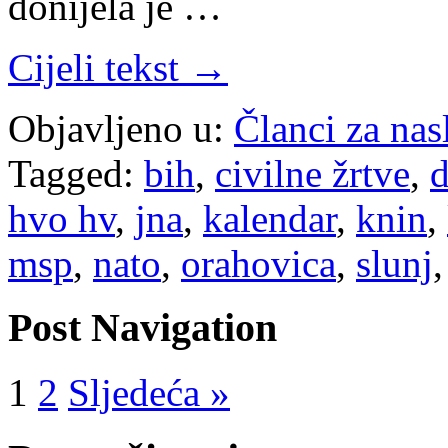
donijela je …
Cijeli tekst →
Objavljeno u:
Članci za na
Tagged:
bih
,
civilne žrtve
,
d
hvo hv
,
jna
,
kalendar
,
knin
,
msp
,
nato
,
orahovica
,
slunj
Post Navigation
1
2
Sljedeća »