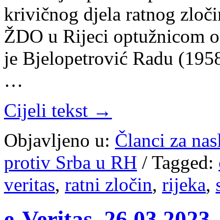
krivičnog djela ratnog zloči
ŽDO u Rijeci optužnicom od
je Bjelopetrović Radu (195
…
Cijeli tekst →
Objavljeno u:
Članci za na
protiv Srba u RH
/
Tagged:
veritas
,
ratni zločin
,
rijeka
,
e-Veritas, 26.03.2