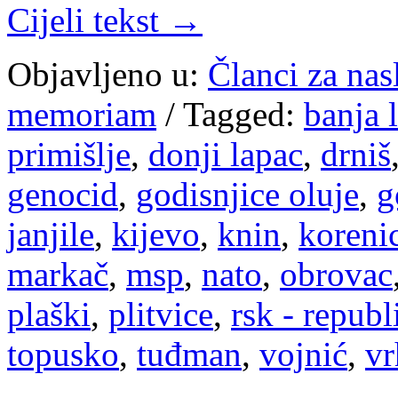
Cijeli tekst →
Objavljeno u:
Članci za na
memoriam
/
Tagged:
banja 
primišlje
,
donji lapac
,
drniš
genocid
,
godisnjice oluje
,
g
janjile
,
kijevo
,
knin
,
koreni
markač
,
msp
,
nato
,
obrovac
plaški
,
plitvice
,
rsk - republ
topusko
,
tuđman
,
vojnić
,
vr