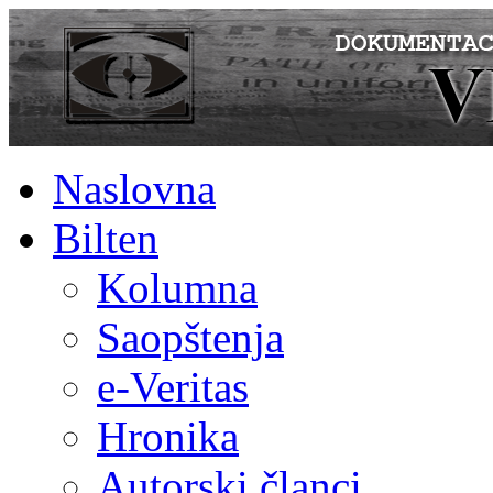
Naslovna
Bilten
Kolumna
Saopštenja
e-Veritas
Hronika
Autorski članci