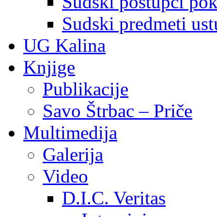
Sudski postupci pokr
Sudski predmeti ustu
UG Kalina
Knjige
Publikacije
Savo Štrbac – Priče
Multimedija
Galerija
Video
D.I.C. Veritas