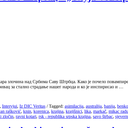
чара злочина над Србима Саву Штрбца. Како је почело повампир
ривац за стално страдање нашег народа и ко је инспирисао и …
,
Intervjui
,
Iz DIC Veritas
/
Tagged:
asimilacija
,
australija
,
banija
,
benk
van rašković
,
knin
,
korenica
,
krajina
,
krajišnici
,
lika
,
markač
,
mikac radu
ni zločin
,
ravni kotari
,
rsk - republika srpska krajina
,
savo štrbac
,
sjever