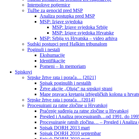
Interpolove potjernice
Tužbe za genocid pred MSP
Analiza postupka pred MSP
MSP: Izjave svjedoka
MSP: Izjave svjedoka Srbije
MSP: Izjave svjedoka Hrvatske
MSP: Srbija vs Hrvatska – video arhiva
Sudski postupci pred Haškim tribunalom
Poginuli i nestali
Ekshumacije
Identifikacije
Pomeni – In memoriam
Spiskovi
Srpske žrtve rata i poraća… [2021]
Spisak poginulih i nestalih
Žrtve akcije „Oluja“ na srpskoj strani
Mape pravaca kretanja izbjegličkih kolona u hrvats
Srpske žrtve rata i poraća…[2014]
Procesuirani za ratne zločine u Hrvatskoj
Praćenje suđenja za ratne zločine u Hrvatskoj
Pregled i Analiza procesuiranih…od 1991. do 1995
Procesuiranje ratnih zločina… – Pregled i Analiza (
Spisak DORH 2013 mart
Spisak DORH 2010 septembar
Spisak DORH 2010 mart