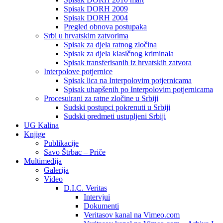
Spisak DORH 2009
Spisak DORH 2004
Pregled obnova postupaka
Srbi u hrvatskim zatvorima
Spisak za djela ratnog zločina
Spisak za djela klasičnog kriminala
Spisak transferisanih iz hrvatskih zatvora
Interpolove potjernice
Spisak lica na Interpolovim potjernicama
Spisak uhapšenih po Interpolovim potjernicama
Procesuirani za ratne zločine u Srbiji
Sudski postupci pokrenuti u Srbiji
Sudski predmeti ustupljeni Srbiji
UG Kalina
Knjige
Publikacije
Savo Štrbac – Priče
Multimedija
Galerija
Video
D.I.C. Veritas
Intervjui
Dokumenti
Veritasov kanal na Vimeo.com