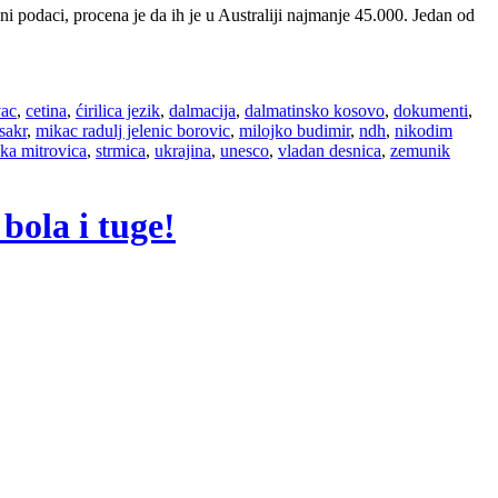
ni podaci, procena je da ih je u Australiji najmanje 45.000. Jedan od
ac
,
cetina
,
ćirilica jezik
,
dalmacija
,
dalmatinsko kosovo
,
dokumenti
,
sakr
,
mikac radulj jelenic borovic
,
milojko budimir
,
ndh
,
nikodim
ka mitrovica
,
strmica
,
ukrajina
,
unesco
,
vladan desnica
,
zemunik
 bola i tuge!