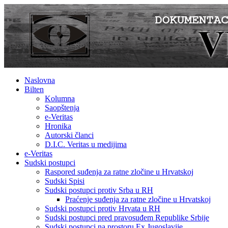
Naslovna
Bilten
Kolumna
Saopštenja
e-Veritas
Hronika
Autorski članci
D.I.C. Veritas u medijima
e-Veritas
Sudski postupci
Raspored suđenja za ratne zločine u Hrvatskoj
Sudski Spisi
Sudski postupci protiv Srba u RH
Praćenje suđenja za ratne zločine u Hrvatskoj
Sudski postupci protiv Hrvata u RH
Sudski postupci pred pravosuđem Republike Srbije
Sudski postupci na prostoru Ex Jugoslavije