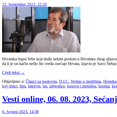
12. Septembar 2023. 22:20
Hrvatska hapsi Srbe koji dođu nekim poslom u Hrvatsku zbog objava na
da li je on kačio nešto što vređa osećaje Hrvata, izjavio je Savo Štrb
Cijeli tekst →
Objavljeno u:
Članci za naslovnu
,
D.I.C. Veritas u medijima
,
Hronika
icty irmct
,
ihra
,
intervju
,
ius
,
izbjeglice
,
kosovo i metohija
,
krajina
,
kra
Vesti online, 06. 08. 2023, Seć
6. Avgust 2023. 14:38