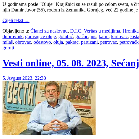
U godinama posle “Oluje” Krajišnici su se rasuli po celom svetu, a čin
njih Damir Javor (55), rodom iz Zemunika Gornjeg, već 22 godine j
Cijeli tekst →
Objavljeno u:
Članci za naslovnu
,
D.I.C. Veritas u medijima
,
Hronika
dubrovnik
,
godisnjice oluje
,
golubić
,
gračac
,
ius
,
karin
,
karlovac
,
kist
milaš
,
obrovac
,
oćestovo
,
oluja
,
pakrac
,
partizani
,
petrovac
,
petrovačk
gornji
Vesti online, 05. 08. 2023, Sećan
5. Avgust 2023. 22:38