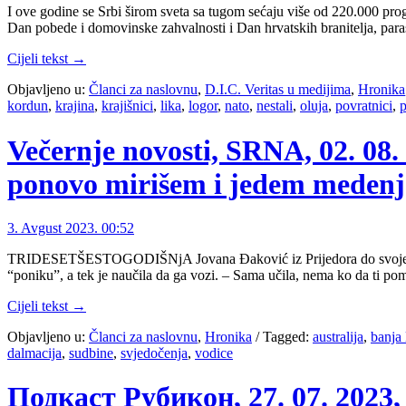
I ove godine se Srbi širom sveta sa tugom sećaju više od 220.000 pro
Dan pobede i domovinske zahvalnosti i Dan hrvatskih branitelja, par
Cijeli tekst →
Objavljeno u:
Članci za naslovnu
,
D.I.C. Veritas u medijima
,
Hronika
kordun
,
krajina
,
krajišnici
,
lika
,
logor
,
nato
,
nestali
,
oluja
,
povratnici
,
p
Večernje novosti, SRNA, 02.
ponovo mirišem i jedem meden
3. Avgust 2023. 00:52
TRIDESETŠESTOGODIŠNjA Jovana Đaković iz Prijedora do svoje osme go
“poniku”, a tek je naučila da ga vozi. – Sama učila, nema ko da ti p
Cijeli tekst →
Objavljeno u:
Članci za naslovnu
,
Hronika
/
Tagged:
australija
,
banja 
dalmacija
,
sudbine
,
svjedočenja
,
vodice
Подкаст Рубикон, 27. 07. 202