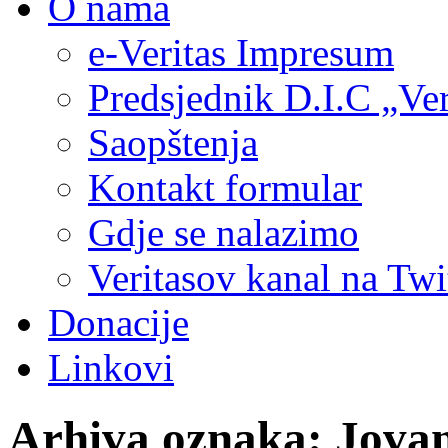
O nama
e-Veritas Impresum
Predsjednik D.I.C „Ver
Saopštenja
Kontakt formular
Gdje se nalazimo
Veritasov kanal na Twi
Donacije
Linkovi
Arhiva oznaka:
Jovan