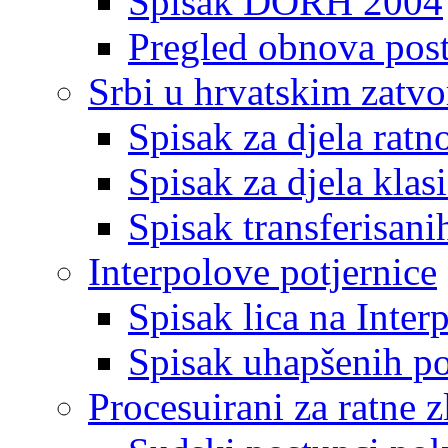
Spisak DORH 2004
Pregled obnova pos
Srbi u hrvatskim zatv
Spisak za djela ratn
Spisak za djela klas
Spisak transferisani
Interpolove potjernice
Spisak lica na Inte
Spisak uhapšenih po
Procesuirani za ratne z