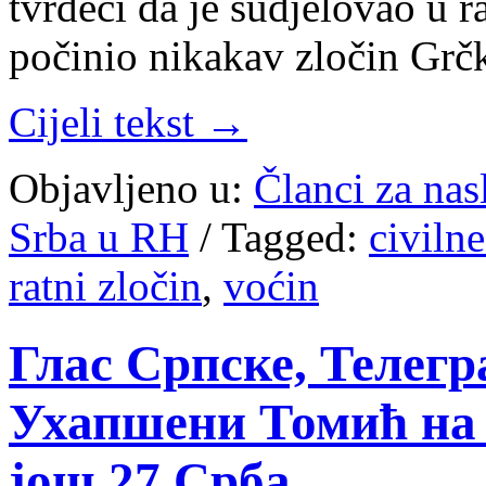
tvrdeći da je sudjelovao u r
počinio nikakav zločin Grčk
Cijeli tekst →
Objavljeno u:
Članci za na
Srba u RH
/
Tagged:
civilne
ratni zločin
,
voćin
Глас Српске, Телегра
Ухапшени Томић на 
још 27 Срба