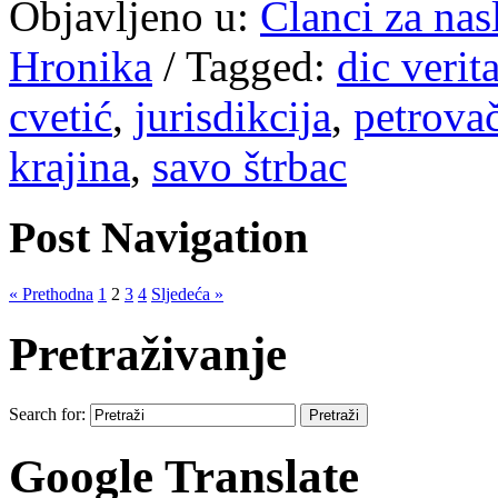
Objavljeno u:
Članci za na
Hronika
/
Tagged:
dic verit
cvetić
,
jurisdikcija
,
petrovač
krajina
,
savo štrbac
Post Navigation
« Prethodna
1
2
3
4
Sljedeća »
Pretraživanje
Search for:
Google Translate