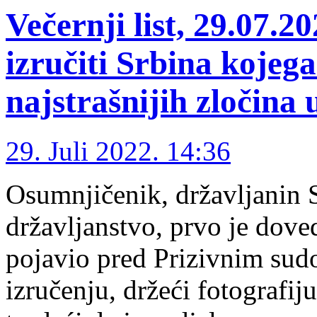
Večernji list, 29.07.2
izručiti Srbina kojega
najstrašnijih zločin
29. Juli 2022. 14:36
Osumnjičenik, državljanin S
državljanstvo, prvo je doved
pojavio pred Prizivnim sudo
izručenju, držeći fotografij