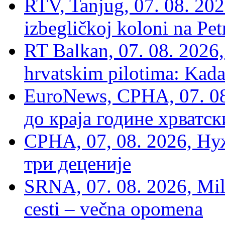
RTV, Tanjug, 07. 08. 2026
izbegličkoj koloni na Pet
RT Balkan, 07. 08. 2026,
hrvatskim pilotima: Kada
EuroNews, СРНА, 07. 0
до краја године хрватс
СРНА, 07, 08. 2026, Ну
три деценије
SRNA, 07. 08. 2026, Mil
cesti – večna opomena