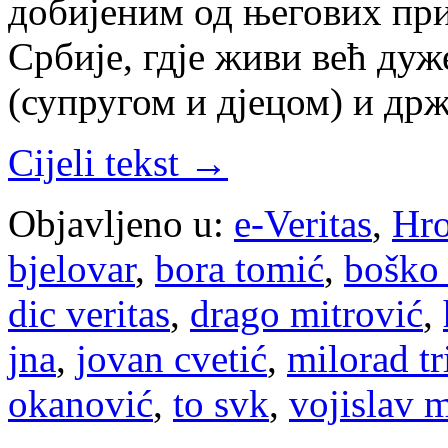
добијеним од његових пр
Србије, гдје живи већ ду
(супругом и дјецом) и др
Cijeli tekst →
Objavljeno u:
e-Veritas
,
Hro
bjelovar
,
bora tomić
,
boško 
dic veritas
,
drago mitrović
,
jna
,
jovan cvetić
,
milorad t
okanović
,
to svk
,
vojislav 