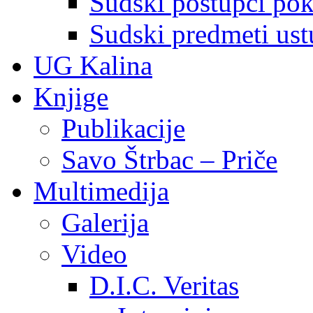
Sudski postupci pokr
Sudski predmeti ustu
UG Kalina
Knjige
Publikacije
Savo Štrbac – Priče
Multimedija
Galerija
Video
D.I.C. Veritas