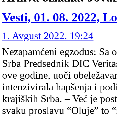
Vesti, 01. 08. 2022, L
1. Avgust 2022. 19:24
Nezapamćeni egzodus: Sa o
Srba Predsednik DIC Verita
ove godine, uoči obeležava
intenzivirala hapšenja i po
krajiških Srba. – Već je po
svaku proslavu “Oluje” to 