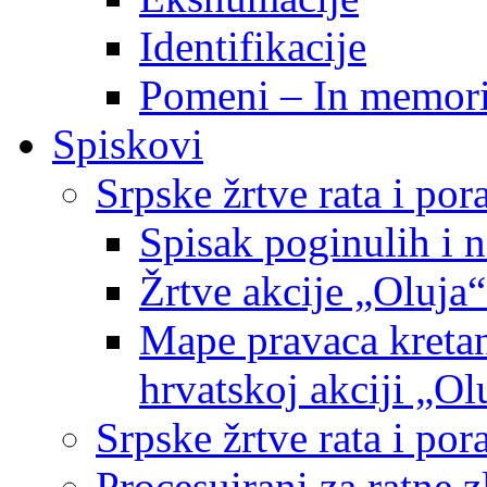
Identifikacije
Pomeni – In memor
Spiskovi
Srpske žrtve rata i po
Spisak poginulih i n
Žrtve akcije „Oluja“
Mape pravaca kretan
hrvatskoj akciji „Ol
Srpske žrtve rata i p
Procesuirani za ratne 