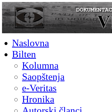
Naslovna
Bilten
Kolumna
Saopštenja
e-Veritas
Hronika
Autorski članci