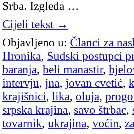
Srba. Izgleda …
Cijeli tekst →
Objavljeno u:
Članci za na
Hronika
,
Sudski postupci p
baranja
,
beli manastir
,
bjelo
intervju
,
jna
,
jovan cvetić
,
k
krajišnici
,
lika
,
oluja
,
progo
srpska krajina
,
savo štrbac
,
tovarnik
,
ukrajina
,
voćin
,
z