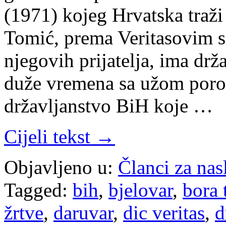
(1971) kojeg Hrvatska traži
Tomić, prema Veritasovim 
njegovih prijatelja, ima drž
duže vremena sa užom poro
državljanstvo BiH koje …
Cijeli tekst →
Objavljeno u:
Članci za na
Tagged:
bih
,
bjelovar
,
bora 
žrtve
,
daruvar
,
dic veritas
,
d