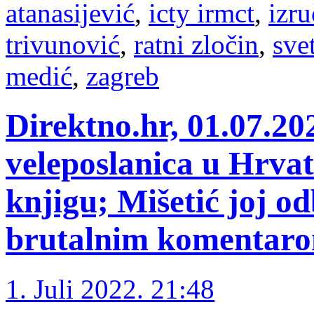
atanasijević
,
icty irmct
,
izru
trivunović
,
ratni zločin
,
sve
medić
,
zagreb
Direktno.hr, 01.07.20
veleposlanica u Hrvat
knjigu; Mišetić joj od
brutalnim komentar
1. Juli 2022. 21:48