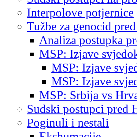
Interpolove potjernice
Tužbe za genocid pre
Analiza postupka p
MSP: Izjave svjedo
MSP: Izjave svje
MSP: Izjave svje
MSP: Srbija vs Hrva
Sudski postupci pred 
Poginuli i nestali
Ekshumacije