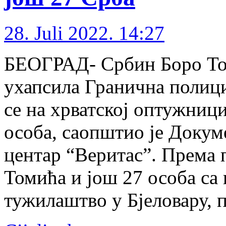
28. Juli 2022. 14:27
БЕОГРАД- Србин Боро Томи
ухапсила Гранична полици
се на хрватској оптужници
особа, саопштио је Доку
центар “Веритас”. Према 
Томића и још 27 особа са
тужилаштво у Бјеловару, 