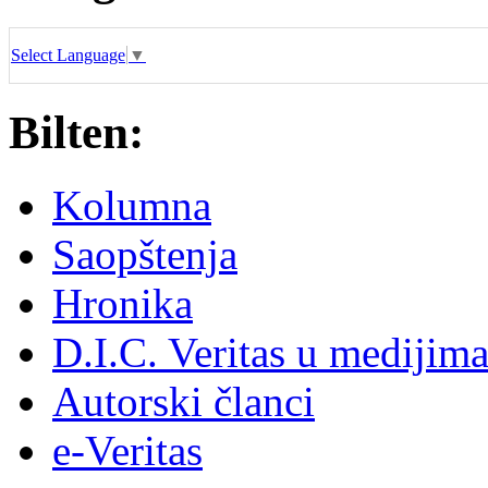
Select Language
▼
Bilten:
Kolumna
Saopštenja
Hronika
D.I.C. Veritas u medijim
Autorski članci
e-Veritas