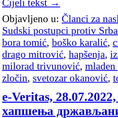
Cijeli tekst →
Objavljeno u:
Članci za na
Sudski postupci protiv Srb
bora tomić
,
boško karalić
,
c
drago mitrović
,
hapšenja
,
i
milorad trivunović
,
mladen 
zločin
,
svetozar okanović
,
t
e-Veritas, 28.07.20
хапшења држављани