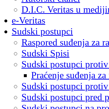
D.I.C. Veritas u medij
e-Veritas
Sudski postupci
Raspored suđenja za ra
Sudski Spisi
Sudski postupci proti
Praćenje suđenja za 
Sudski postupci proti
Sudski postupci pred 
Sudski postupci na pro