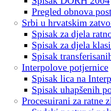
Spisak DORH 2004
Pregled obnova pos
Srbi u hrvatskim zatv
Spisak za djela ratn
Spisak za djela klas
Spisak transferisani
Interpolove potjernice
Spisak lica na Inte
Spisak uhapšenih po
Procesuirani za ratne z