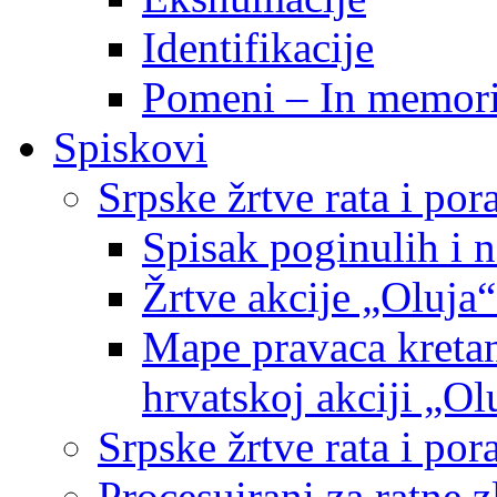
Identifikacije
Pomeni – In memor
Spiskovi
Srpske žrtve rata i po
Spisak poginulih i n
Žrtve akcije „Oluja“
Mape pravaca kretan
hrvatskoj akciji „Ol
Srpske žrtve rata i p
Procesuirani za ratne 