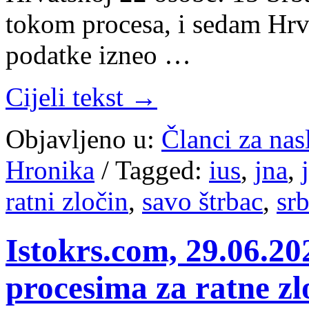
tokom procesa, i sedam Hrv
podatke izneo …
Cijeli tekst →
Objavljeno u:
Članci za na
Hronika
/
Tagged:
ius
,
jna
,
ratni zločin
,
savo štrbac
,
srb
Istokrs.com, 29.06.20
procesima za ratne zl