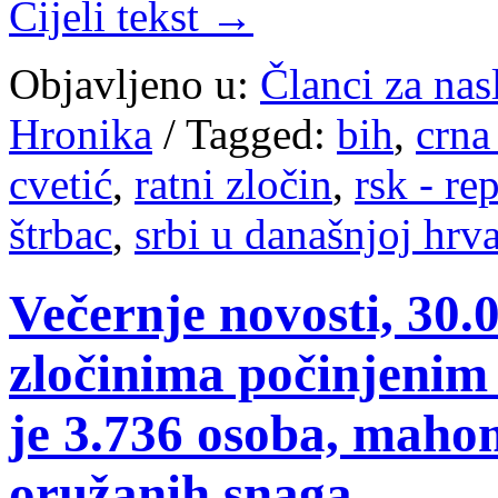
Cijeli tekst →
Objavljeno u:
Članci za na
Hronika
/
Tagged:
bih
,
crna
cvetić
,
ratni zločin
,
rsk - re
štrbac
,
srbi u današnjoj hrv
Večernje novosti, 30.
zločinima počinjenim
je 3.736 osoba, maho
oružanih snaga.