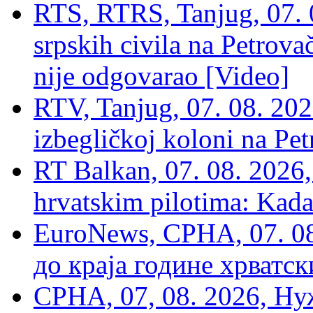
RTS, RTRS, Tanjug, 07. 0
srpskih civila na Petrovač
nije odgovarao [Video]
RTV, Tanjug, 07. 08. 2026
izbegličkoj koloni na Pet
RT Balkan, 07. 08. 2026,
hrvatskim pilotima: Kada
EuroNews, СРНА, 07. 0
до краја године хрватс
СРНА, 07, 08. 2026, Ну