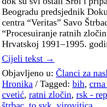
dok su svi ostali Srbi i pri
Beogradu predsjednik Dok
centra “Veritas” Savo Štrbac
“Procesuiranje ratnih zloči
Hrvatskoj 1991–1995. god
Cijeli tekst →
Objavljeno u:
Članci za na
Hronika
/
Tagged:
bih
,
crna
cvetić
,
ratni zločin
,
rsk - re
štrbac
,
to svk
,
virovitica