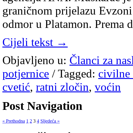
graničnom prijelazu Evzoni 
odmor u Platamon. Prema d
Cijeli tekst →
Objavljeno u:
Članci za na
potjernice
/
Tagged:
civilne
cvetić
,
ratni zločin
,
voćin
Post Navigation
« Prethodna
1
2
3
4
Sljedeća »