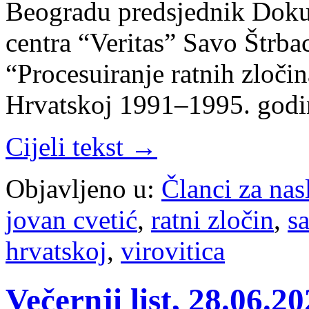
Beogradu predsjednik Dok
centra “Veritas” Savo Štrbac
“Procesuiranje ratnih zloči
Hrvatskoj 1991–1995. god
Cijeli tekst →
Objavljeno u:
Članci za na
jovan cvetić
,
ratni zločin
,
s
hrvatskoj
,
virovitica
Večernji list, 28.06