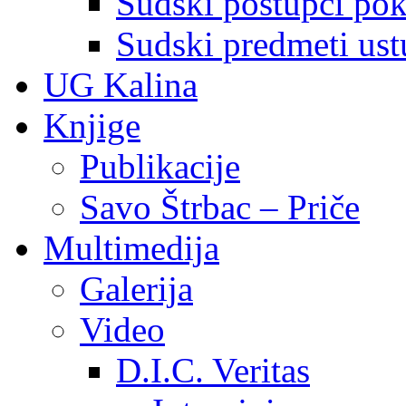
Sudski postupci pokr
Sudski predmeti ustu
UG Kalina
Knjige
Publikacije
Savo Štrbac – Priče
Multimedija
Galerija
Video
D.I.C. Veritas