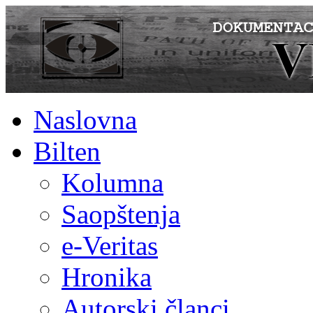
Naslovna
Bilten
Kolumna
Saopštenja
e-Veritas
Hronika
Autorski članci