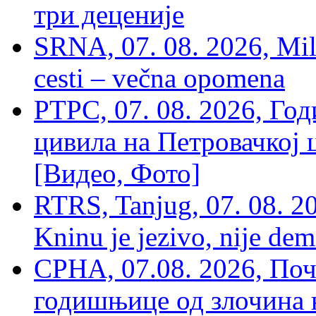
три деценије
SRNA, 07. 08. 2026, Mil
cesti – večna opomena
РТРС, 07. 08. 2026, Г
цивила на Петровачкој ц
[Видео, Фото]
RTRS, Tanjug, 07. 08. 2
Kninu je jezivo, nije dem
СРНА, 07.08. 2026, По
годишњице од злочина 