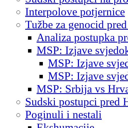
Interpolove potjernice
Tužbe za genocid pre
Analiza postupka p
MSP: Izjave svjedo
MSP: Izjave svje
MSP: Izjave svje
MSP: Srbija vs Hrva
Sudski postupci pred 
Poginuli i nestali
Ekshumacije