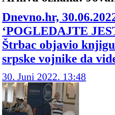
Dnevno.hr, 30.06.2
‘POGLEDAJTE JEST
Štrbac objavio knjigu
srpske vojnike da vid
30. Juni 2022. 13:48