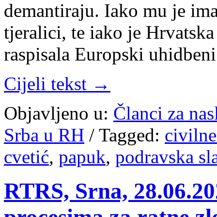
demantiraju. Iako mu je i
tjeralici, te iako je Hrvat
raspisala Europski uhidben
Cijeli tekst →
Objavljeno u:
Članci za na
Srba u RH
/
Tagged:
civilne
cvetić
,
papuk
,
podravska sla
RTRS, Srna, 28.06.202