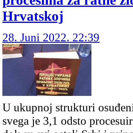
procesima za ratne zl
Hrvatskoj
28. Juni 2022. 22:39
U ukupnoj strukturi osuđen
svega je 3,1 odsto procesui