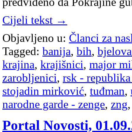
predviđeno da Pokrajine gu
Cijeli tekst →
Objavljeno u:
Članci za na
Tagged:
banija
,
bih
,
bjelova
krajina
,
krajišnici
,
major mi
zarobljenici
,
rsk - republika
stojadin mirković
,
tuđman
,
narodne garde - zenge
,
zng
Portal Novosti, 01.09