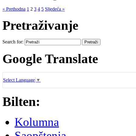
« Prethodna
1
2
3
4
5
Sljedeća »
Pretraživanje
Search for:
Google Translate
Select Language
▼
Bilten:
Kolumna
Saopštenja