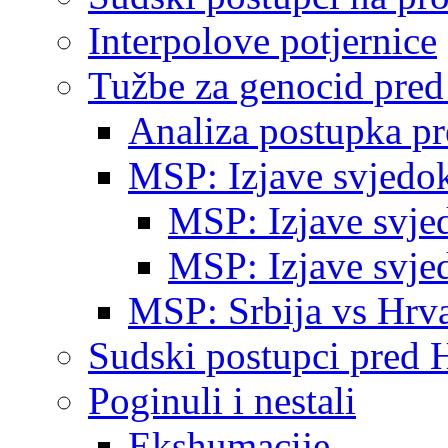
Interpolove potjernice
Tužbe za genocid pre
Analiza postupka p
MSP: Izjave svjedo
MSP: Izjave svje
MSP: Izjave svje
MSP: Srbija vs Hrva
Sudski postupci pred 
Poginuli i nestali
Ekshumacije