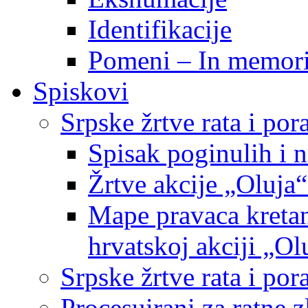
Identifikacije
Pomeni – In memor
Spiskovi
Srpske žrtve rata i po
Spisak poginulih i n
Žrtve akcije „Oluja“
Mape pravaca kretan
hrvatskoj akciji „Ol
Srpske žrtve rata i p
Procesuirani za ratne 