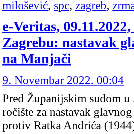
milošević
,
spc
,
zagreb
,
zrma
e-Veritas, 09.11.2022,
Zagrebu: nastavak gl
na Manjači
9. Novembar 2022. 00:04
Pred Županijskim sudom u 
ročište za nastavak glavnog
protiv Ratka Andrića (1944