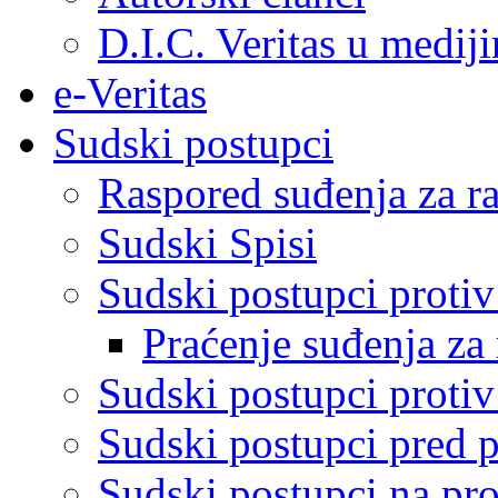
D.I.C. Veritas u medij
e-Veritas
Sudski postupci
Raspored suđenja za ra
Sudski Spisi
Sudski postupci proti
Praćenje suđenja za 
Sudski postupci proti
Sudski postupci pred 
Sudski postupci na pro