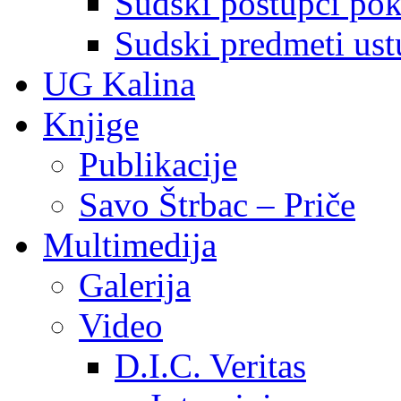
Sudski postupci pokr
Sudski predmeti ustu
UG Kalina
Knjige
Publikacije
Savo Štrbac – Priče
Multimedija
Galerija
Video
D.I.C. Veritas