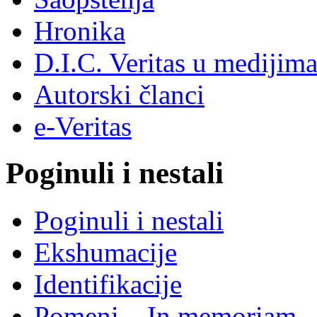
Hronika
D.I.C. Veritas u medijim
Autorski članci
e-Veritas
Poginuli i nestali
Poginuli i nestali
Ekshumacije
Identifikacije
Pomeni – In memoriam