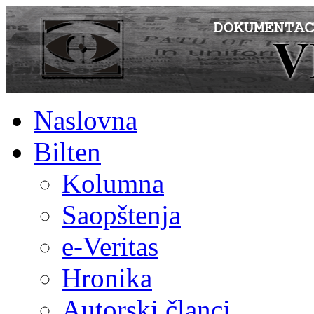
Naslovna
Bilten
Kolumna
Saopštenja
e-Veritas
Hronika
Autorski članci