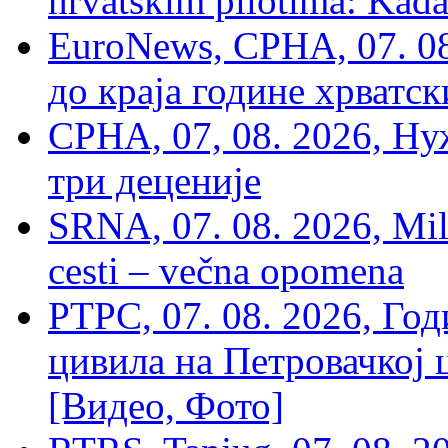
hrvatskim pilotima: Kada
EuroNews, СРНА, 07. 0
до краја године хрватс
СРНА, 07, 08. 2026, Ну
три деценије
SRNA, 07. 08. 2026, Mil
cesti – večna opomena
РТРС, 07. 08. 2026, Г
цивила на Петровачкој ц
[Видео, Фото]