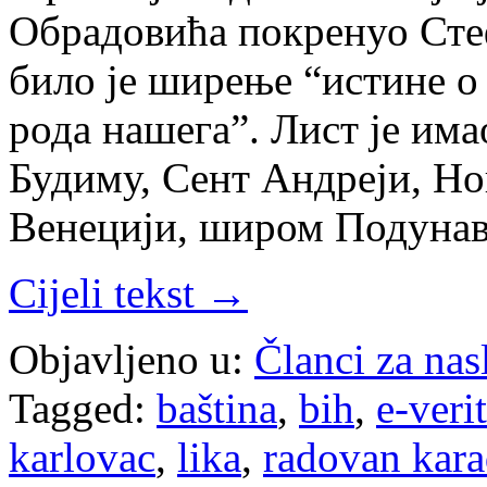
Обрадовића покренуо Сте
било је ширење “истине о
рода нашега”. Лист је им
Будиму, Сент Андреји, Но
Венецији, широм Подуна
Cijeli tekst →
Objavljeno u:
Članci za na
Tagged:
baština
,
bih
,
e-veri
karlovac
,
lika
,
radovan kara