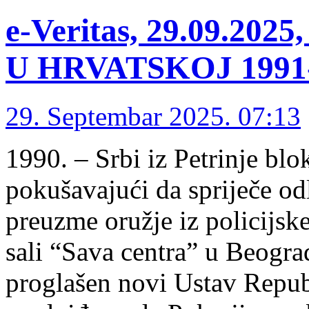
e-Veritas, 29.09.2
U HRVATSKOJ 1991-1
29. Septembar 2025. 07:13
1990. – Srbi iz Petrinje blok
pokušavajući da spriječe 
preuzme oružje iz policijske
sali “Sava centra” u Beogra
proglašen novi Ustav Repub