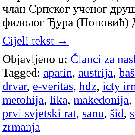
члан Српског ученог друш
филолог Ђура (Поповић)
Cijeli tekst →
Objavljeno u:
Članci za na
Tagged:
apatin
,
austrija
,
baš
drvar
,
e-veritas
,
hdz
,
icty ir
metohija
,
lika
,
makedonija
,
prvi svjetski rat
,
sanu
,
šid
,
s
zrmanja