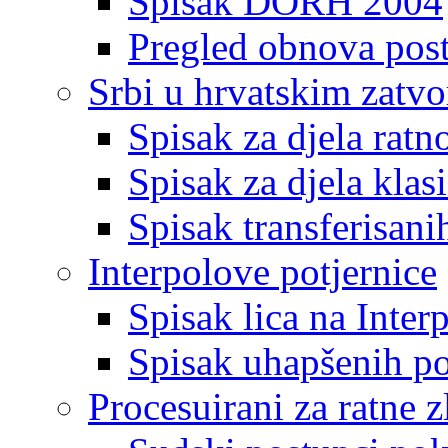
Spisak DORH 2004
Pregled obnova pos
Srbi u hrvatskim zatv
Spisak za djela ratn
Spisak za djela klas
Spisak transferisani
Interpolove potjernice
Spisak lica na Inte
Spisak uhapšenih po
Procesuirani za ratne z