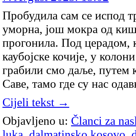
Пробудила сам се испод т
уморна, још мокра од киш
прогонила. Под церадом, к
каубојске кочије, у колони
грабили смо даље, путем к
Саве, тамо где су нас ода
Cijeli tekst →
Objavljeno u:
Članci za na
luka
,
dalmatinsko kosovo
,