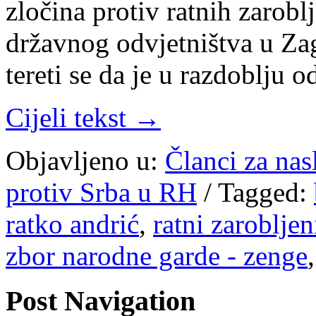
zločina protiv ratnih zaro
državnog odvjetništva u Z
tereti se da je u razdoblju
Cijeli tekst →
Objavljeno u:
Članci za na
protiv Srba u RH
/
Tagged:
ratko andrić
,
ratni zarobljen
zbor narodne garde - zenge
Post Navigation