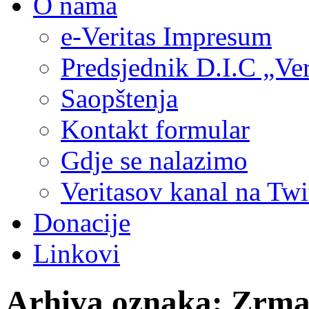
O nama
e-Veritas Impresum
Predsjednik D.I.C „Ver
Saopštenja
Kontakt formular
Gdje se nalazimo
Veritasov kanal na Twi
Donacije
Linkovi
Arhiva oznaka:
Zrma