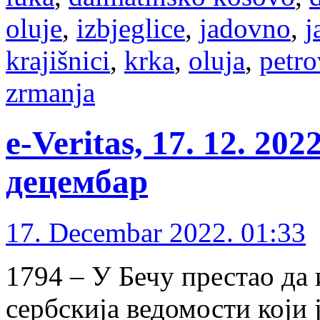
oluje
,
izbjeglice
,
jadovno
,
j
krajišnici
,
krka
,
oluja
,
petro
zrmanja
e-Veritas, 17. 12. 20
децембар
17. Decembar 2022. 01:33
1794 – У Бечу престао да 
сербскија ведомости који 