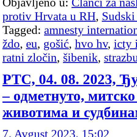
Objavljeno u:
Članci za na
protiv Hrvata u RH
,
Sudski
Tagged:
amnesty internatio
ždo
,
eu
,
gošić
,
hvo hv
,
icty 
ratni zločin
,
šibenik
,
strazb
РТС, 04. 08. 2023, 
– одметнуто, митско
животима и судбин
7. Avgust 2023. 15:02