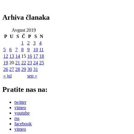
Arhiva članaka
Avgust 2019
P
U
S
Č
P
S
N
1
2
3
4
5
6
7
8
9
10
11
12
13
14
15
16
17
18
19
20
21
22
23
24
25
26
27
28
29
30
31
« jul
sep »
Pratite nas na:
twitter
vimeo
youtube
rss
facebook
vimeo