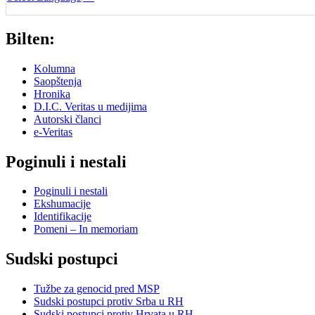
Bilten:
Kolumna
Saopštenja
Hronika
D.I.C. Veritas u medijima
Autorski članci
e-Veritas
Poginuli i nestali
Poginuli i nestali
Ekshumacije
Identifikacije
Pomeni – In memoriam
Sudski postupci
Tužbe za genocid pred MSP
Sudski postupci protiv Srba u RH
Sudski postupci protiv Hrvata u RH