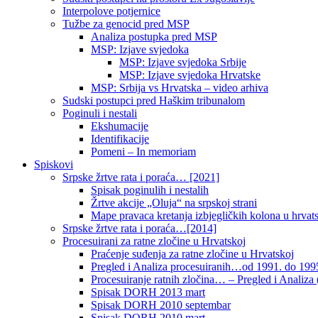
Interpolove potjernice
Tužbe za genocid pred MSP
Analiza postupka pred MSP
MSP: Izjave svjedoka
MSP: Izjave svjedoka Srbije
MSP: Izjave svjedoka Hrvatske
MSP: Srbija vs Hrvatska – video arhiva
Sudski postupci pred Haškim tribunalom
Poginuli i nestali
Ekshumacije
Identifikacije
Pomeni – In memoriam
Spiskovi
Srpske žrtve rata i poraća… [2021]
Spisak poginulih i nestalih
Žrtve akcije „Oluja“ na srpskoj strani
Mape pravaca kretanja izbjegličkih kolona u hrvats
Srpske žrtve rata i poraća…[2014]
Procesuirani za ratne zločine u Hrvatskoj
Praćenje suđenja za ratne zločine u Hrvatskoj
Pregled i Analiza procesuiranih…od 1991. do 1995
Procesuiranje ratnih zločina… – Pregled i Analiza (
Spisak DORH 2013 mart
Spisak DORH 2010 septembar
Spisak DORH 2010 mart