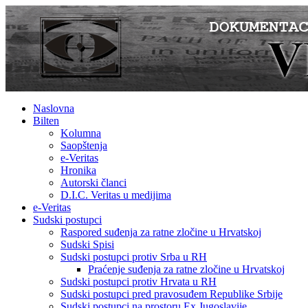
Naslovna
Bilten
Kolumna
Saopštenja
e-Veritas
Hronika
Autorski članci
D.I.C. Veritas u medijima
e-Veritas
Sudski postupci
Raspored suđenja za ratne zločine u Hrvatskoj
Sudski Spisi
Sudski postupci protiv Srba u RH
Praćenje suđenja za ratne zločine u Hrvatskoj
Sudski postupci protiv Hrvata u RH
Sudski postupci pred pravosuđem Republike Srbije
Sudski postupci na prostoru Ex Jugoslavije