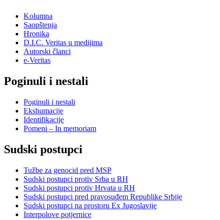
Kolumna
Saopštenja
Hronika
D.I.C. Veritas u medijima
Autorski članci
e-Veritas
Poginuli i nestali
Poginuli i nestali
Ekshumacije
Identifikacije
Pomeni – In memoriam
Sudski postupci
Tužbe za genocid pred MSP
Sudski postupci protiv Srba u RH
Sudski postupci protiv Hrvata u RH
Sudski postupci pred pravosuđem Republike Srbije
Sudski postupci na prostoru Ex Jugoslavije
Interpolove potjernice