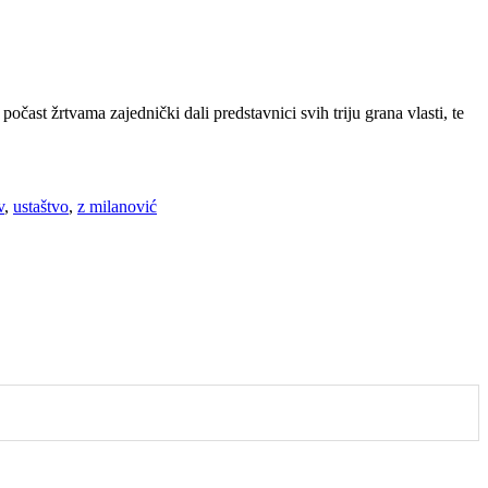
očast žrtvama zajednički dali predstavnici svih triju grana vlasti, te
v
,
ustaštvo
,
z milanović