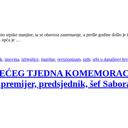
mo srpske manjine, ta se obaveza zanemaruje, a prošle godine došlo je i
 – opća je …
ik
,
imovina
,
izbjeglice
,
manjine
,
revizionizam
,
split
,
srbi u današnjoj hrv
, SLJEDEĆEG TJEDNA KOMEMOR
premijer, predsjednik, šef Sabora,