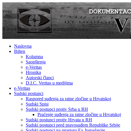
Naslovna
Bilten
Kolumna
Saopštenja
e-Veritas
Hronika
Autorski članci
D.I.C. Veritas u medijima
e-Veritas
Sudski postupci
Raspored suđenja za ratne zločine u Hrvatskoj
Sudski Spisi
Sudski postupci protiv Srba u RH
Praćenje suđenja za ratne zločine u Hrvatskoj
Sudski postupci protiv Hrvata u RH
Sudski postupci pred pravosuđem Republike Srbije
Sudski postupci na prostoru Ex Jugoslavije