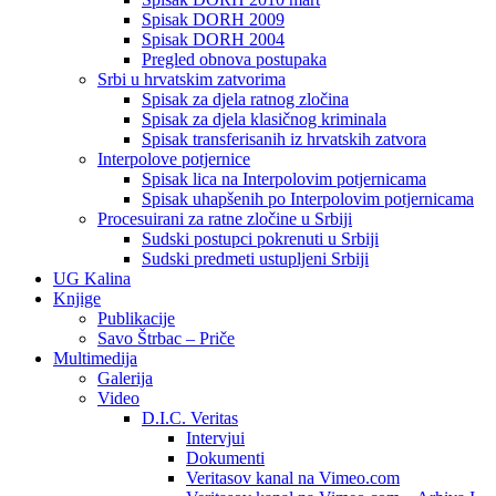
Spisak DORH 2009
Spisak DORH 2004
Pregled obnova postupaka
Srbi u hrvatskim zatvorima
Spisak za djela ratnog zločina
Spisak za djela klasičnog kriminala
Spisak transferisanih iz hrvatskih zatvora
Interpolove potjernice
Spisak lica na Interpolovim potjernicama
Spisak uhapšenih po Interpolovim potjernicama
Procesuirani za ratne zločine u Srbiji
Sudski postupci pokrenuti u Srbiji
Sudski predmeti ustupljeni Srbiji
UG Kalina
Knjige
Publikacije
Savo Štrbac – Priče
Multimedija
Galerija
Video
D.I.C. Veritas
Intervjui
Dokumenti
Veritasov kanal na Vimeo.com