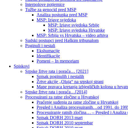
Interpolove potjernice
Tužbe za genocid pred MSP
Analiza postupka pred MSP
MSP: Izjave svjedoka
MSP: Izjave svjedoka Srbije
MSP: Izjave svjedoka Hrvatske
MSP: Srbija vs Hrvatska – video arhiva
Sudski postupci pred Haškim tribunalom
Poginuli i nestali
Ekshumacije
Identifikacije
Pomeni – In memoriam
Spiskovi
Srpske žrtve rata i poraća… [2021]
Spisak poginulih i nestalih
Žrtve akcije „Oluja“ na srpskoj strani
Mape pravaca kretanja izbjegličkih kolona u hrvats
Srpske žrtve rata i poraća…[2014]
Procesuirani za ratne zločine u Hrvatskoj
Praćenje suđenja za ratne zločine u Hrvatskoj
Pregled i Analiza procesuiranih…od 1991. do 1995
Procesuiranje ratnih zločina… – Pregled i Analiza (
Spisak DORH 2013 mart
Spisak DORH 2010 septembar
Spisak DORH 2010 mart