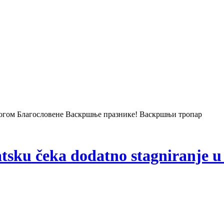
Богом Благословене Васкршње празнике! Васкршњи тропар
atsku čeka dodatno stagniranje u