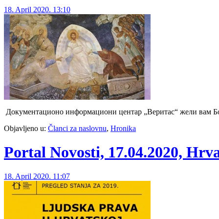
18. April 2020. 13:10
Документационо информациони центар „Веритас“ жели вам 
Objavljeno u:
Članci za naslovnu
,
Hronika
Portal Novosti, 17.04.2020, Hrv
18. April 2020. 11:07