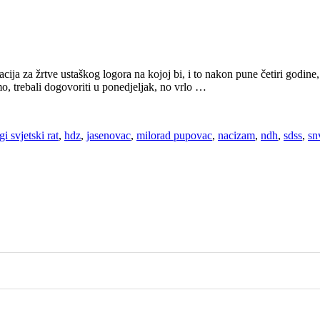
ija za žrtve ustaškog logora na kojoj bi, i to nakon pune četiri godine, p
mo, trebali dogovoriti u ponedjeljak, no vrlo …
gi svjetski rat
,
hdz
,
jasenovac
,
milorad pupovac
,
nacizam
,
ndh
,
sdss
,
sn