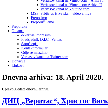
Veritasov kanal na Vimeo.com – Arhiva I
Veritasov kanal na Vimeo.com Arhiva II
Veritasov kanal na Youtube.com
MSP: Srbija vs Hrvatska – video arhiva
Prenosimo
Preporučujemo
Preporuke
O nama
e-Veritas Impresum
Predsjednik D.I.C „Veritas“
Saopštenja
Kontakt formular
Gdje se nalazimo
Veritasov kanal na Twitter.com
Donacije
Linkovi
Dnevna arhiva:
18. April 2020.
Upravo gledate dnevnu arhivu.
ДИЦ „Веритас“, Христос Васк