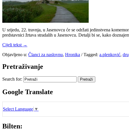
U srijedu, 22. travnja, u Jasenovcu će se održati jedinstvena komemorac
predstavnici žrtava stradalih u Jasenovcu. Detalji bi se, kako doznaje
Cijeli tekst →
Objavljeno u:
Članci za naslovnu
,
Hronika
/
Tagged:
a.plenković
,
dru
Pretraživanje
Search for:
Google Translate
Select Language
▼
Bilten: