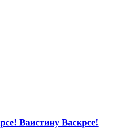
рсе! Ваистину Васкрсе!